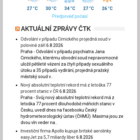
27 °C
30 °C
34 °C
27 °C
26 °C
Předpověď počasí
AKTUÁLNÍ ZPRÁVY ČTK
Odvolání v případu Cimického projedná soud v
polovině září
6.8.2026
Praha - Odvolání v případu psychiatra Jana
Cimického, kterému obvodní soud nepravomocně
uložil pětileté vězení za čtyři případy sexuálního
útoku a 35 případů vydírání, projedná pražský
městský soud v...
Nový absolutní teplotní rekord má z letoška 77
procent stanic v ČR
6.8.2026
Praha - Svůj nový absolutní teplotní rekord má z
letoška 77 procent dlouhodobě měřicích stanic v
Česku, uvedl dnes na facebooku Český
hydrometeorologický ústav (ČHMÚ). Maxima jsou ze
dvou vln veder na...
Investiční firma Apollo kupuje britské aerolinky
easyJet za 5,7 miliardy liber
6.8.2026