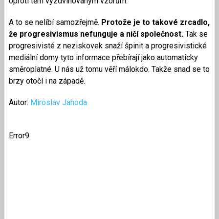
oproti těm vyzdvihovaným vzorům.
A to se nelíbí samozřejmě.
Protože je to takové zrcadlo,
že progresivismus nefunguje a ničí společnost.
Tak se
progresivisté z neziskovek snaží špinit a progresivistické
mediální domy tyto informace přebírají jako automaticky
směroplatné. U nás už tomu věří málokdo. Takže snad se to
brzy otočí i na západě.
Autor:
Miroslav Jahoda
Error9