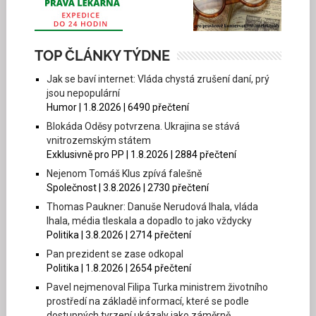
TOP ČLÁNKY TÝDNE
Jak se baví internet: Vláda chystá zrušení daní, prý
jsou nepopulární
Humor | 1.8.2026 | 6490 přečtení
Blokáda Oděsy potvrzena. Ukrajina se stává
vnitrozemským státem
Exklusivně pro PP | 1.8.2026 | 2884 přečtení
Nejenom Tomáš Klus zpívá falešně
Společnost | 3.8.2026 | 2730 přečtení
Thomas Paukner: Danuše Nerudová lhala, vláda
lhala, média tleskala a dopadlo to jako vždycky
Politika | 3.8.2026 | 2714 přečtení
Pan prezident se zase odkopal
Politika | 1.8.2026 | 2654 přečtení
Pavel nejmenoval Filipa Turka ministrem životního
prostředí na základě informací, které se podle
dostupných tvrzení ukázaly jako záměrně