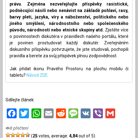
právu. Zejména nezveřejňujte příspěvky rasistické,
podněcující násilí nebo nenávist na základě pohlaví, rasy,
barvy pleti, jazyka, víry a náboženství, politického nebo
jiného smýšlení, národnostního nebo společenského
původu, národnosti nebo etnické skupiny atd.
Zjistěte více
o povinnostech diskutéra v pravidlech našeho portálu, které
je povinen prostudovat každý diskutér. Zveřejněním
diskusního příspěvku potvrzujete, že jste studovali, pochopili
pravidla a berete za svůj příspěvek plnou zodpovědnost.
Jak přidat ikonu Pravého Prostoru na plochu mobilu či
tabletu?
Návod ZDE.
Sdílejte článek:
Facebook
Twitter
WhatsApp
Email
Reddit
Message
VK
Viber
Gmai
8 přečtení
(
25
votes, average:
4,84
out of 5)