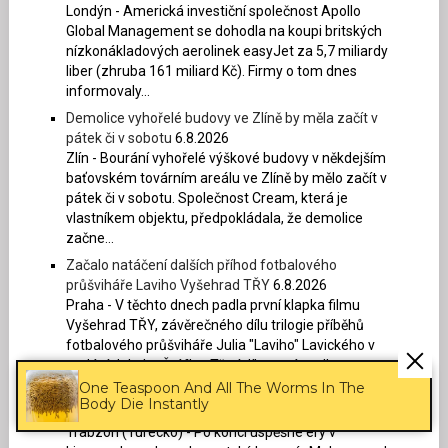
Londýn - Americká investiční společnost Apollo
Global Management se dohodla na koupi britských
nízkonákladových aerolinek easyJet za 5,7 miliardy
liber (zhruba 161 miliard Kč). Firmy o tom dnes
informovaly...
Demolice vyhořelé budovy ve Zlíně by měla začít v
pátek či v sobotu
6.8.2026
Zlín - Bourání vyhořelé výškové budovy v někdejším
baťovském továrním areálu ve Zlíně by mělo začít v
pátek či v sobotu. Společnost Cream, která je
vlastníkem objektu, předpokládala, že demolice
začne...
Začalo natáčení dalších příhod fotbalového
průšviháře Laviho Vyšehrad TŘY
6.8.2026
Praha - V těchto dnech padla první klapka filmu
Vyšehrad TŘY, závěrečného dílu trilogie příběhů
fotbalového průšviháře Julia "Laviho" Lavického v
podání Jakuba Štáfka. Třetí díl se má podle...
One Teaspoon And All The Worms In The
Salah se po konci éry v Liverpoolu upsal
Body Die Instantly
Trabzonsporu na dva roky
6.8.2026
Trabzon (Turecko) - Po konci úspěšné éry v