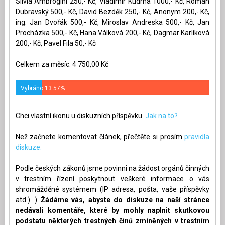
Silvia Ambrogini 250,- Kč, Vladimír Kudrna 1000,- Kč, Roman
Dubravský 500,- Kč, David Bezděk 250,- Kč, Anonym 200,- Kč,
ing. Jan Dvořák 500,- Kč, Miroslav Andreska 500,- Kč, Jan
Procházka 500,- Kč, Hana Válková 200,- Kč, Dagmar Karlíková
200,- Kč, Pavel Fila 50,- Kč
Celkem za měsíc: 4 750,00 Kč
Vybráno 13.57%
Chci vlastní ikonu u diskuzních příspěvku.
Jak na to?
Než začnete komentovat článek, přečtěte si prosím
pravidla
diskuze.
Podle českých zákonů jsme povinni na žádost orgánů činných
v trestním řízení poskytnout veškeré informace o vás
shromážděné systémem (IP adresa, pošta, vaše příspěvky
atd.). )
Žádáme vás, abyste do diskuze na naší stránce
nedávali komentáře, které by mohly naplnit skutkovou
podstatu některých trestných činů zmíněných v trestním