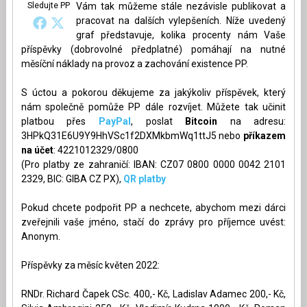
Sledujte PP
Vám tak můžeme stále nezávisle publikovat a
pracovat na dalších vylepšeních. Níže uvedený
graf představuje, kolika procenty nám Vaše
příspěvky (dobrovolné předplatné) pomáhají na nutné
měsíční náklady na provoz a zachování existence PP.
S úctou a pokorou děkujeme za jakýkoliv příspěvek, který
nám společně pomůže PP dále rozvíjet. Můžete tak učinit
platbou přes
PayPal
, poslat
Bitcoin
na adresu:
3HPkQ31E6U9Y9HhVSc1f2DXMkbmWq1ttJ5 nebo
příkazem
na účet
: 4221012329/0800
(Pro platby ze zahraničí: IBAN: CZ07 0800 0000 0042 2101
2329, BIC: GIBA CZ PX),
QR platby
Pokud chcete podpořit PP a nechcete, abychom mezi dárci
zveřejnili vaše jméno, stačí do zprávy pro příjemce uvést:
Anonym.
Příspěvky za měsíc květen 2022:
RNDr. Richard Čapek CSc. 400,- Kč, Ladislav Adamec 200,- Kč,