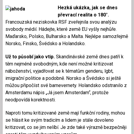
Hezká ukázka, jak se dnes
převrací realita o 180°.
Francouzská neziskovka RSF zveřejnila svou analýzu
svobody médií. Hádejte, které země EU vyšly nejhůře.
Maďar
sko, Polsko, Bulharsko a Malta. Nejlépe samozřejmě
Norsko, Finsko, Švédsko a Holandsko.
Už to působí jako vtip.
Skandinávské země dnes patří k
těm nejméně svobodným, kde není možné kritizovat
náboženství, vyjadřovat se k tématům genderu, lgbt,
imigrační politice a podobně. Norsko a Švédsko si ještě
můžou připočíst své barnevernety. Holandsko odstranilo z
Amsterdamu nápis „Já jsem Amsterdam“, protože
neodpovídá korektnosti.
Naproti tomu kritizované země mají funkční rodiny, mohou
se hlásit ke svým tradicím a lidem je stále dovoleno
kritizovat, co se jim nelíbí. Je zde také výrazně bezpečněji