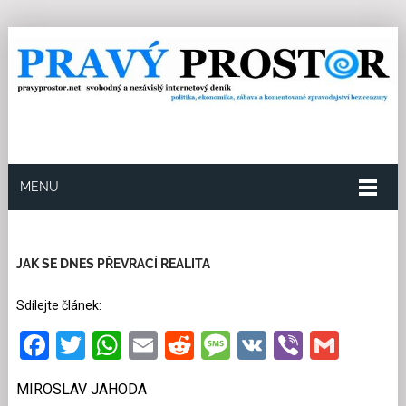
MENU
19.4.2019
Redakce
0
Kategorie:
Společnost
8
přečtení
JAK SE DNES PŘEVRACÍ REALITA
Sdílejte článek:
Facebook
Twitter
WhatsApp
Email
Reddit
Message
VK
Viber
Gmai
MIROSLAV JAHODA