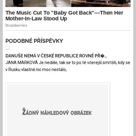
PODOBNÉ PŘÍSPĚVKY
DANUŠE NEMÁ V ČESKÉ REPUBLICE ROVNÉ PŘ�...
JANA MARKOVÁ Je neděle, tak se to po té včerejší smrtšti, kdy se
v Rusku vlastně nic moc nestalo,