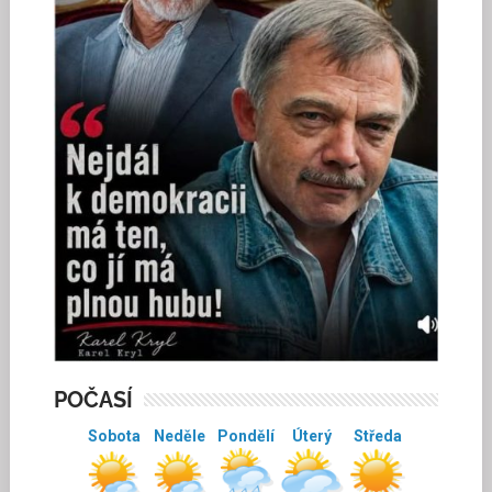
POČASÍ
Sobota
Neděle
Pondělí
Úterý
Středa