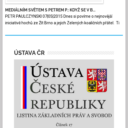
MEDIÁLNÍM SVĚTEM S PETREM P.: KDYŽ SE V B...
PETR PAULCZYNSKI 07|05|2015 Dnes si povíme o nejnovější
iniciativě hochů ze Žít Brno a jejich Zelených koaličních přátel. Ti
ÚSTAVA ČR