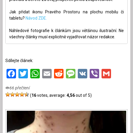
Jak přidat ikonu Pravého Prostoru na plochu mobilu či
tabletu?
Návod ZDE.
Náhledové fotografie k článkům jsou většinou ilustrační. Ne
všechny články musí explicitně vyjadřovat názor redakce.
Sdílejte článek:
Facebook
Twitter
WhatsApp
Email
Reddit
Message
VK
Viber
Gmai
66 přečtení
(
16
votes, average:
4,56
out of 5)