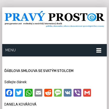
MENU
18.1.2025
Redakce
6
Kategorie:
Exklusivně pro
PP
,
Společnost
66 přečtení
ĎÁBLOVA SMLOUVA SE SVATÝM STOLCEM
Sdílejte článek:
Facebook
Twitter
WhatsApp
Email
Reddit
Message
VK
Viber
Gmai
DANIELA KOVÁŘOVÁ