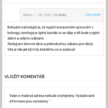
Odpovědět
Mikelo
18.1.2025
21:33:38
Bohužel rozhodující je, že tupým konzumním ojroovcím v
kolonyjy czechyja je úplně šumák co se děje a dít bude s jejich
dětmi a celými rodinami.
Sledují jen slevové akce a jednoduchou zábavu pro idioty.
Vše je tak jak být má, každému co si zaslouží.
VLOŽIT KOMENTÁŘ
Vaše e-mailová adresa nebude zveřejněna.
Vyžadované
*
informace jsou označeny