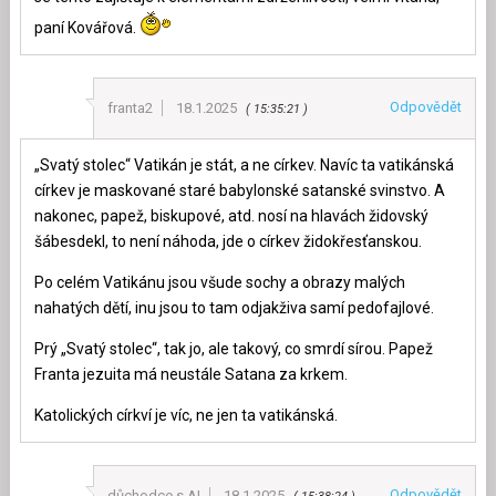
paní Kovářová.
Odpovědět
franta2
18.1.2025
15:35:21
„Svatý stolec“ Vatikán je stát, a ne církev. Navíc ta vatikánská
církev je maskované staré babylonské satanské svinstvo. A
nakonec, papež, biskupové, atd. nosí na hlavách židovský
šábesdekl, to není náhoda, jde o církev židokřesťanskou.
Po celém Vatikánu jsou všude sochy a obrazy malých
nahatých dětí, inu jsou to tam odjakživa samí pedofajlové.
Prý „Svatý stolec“, tak jo, ale takový, co smrdí sírou. Papež
Franta jezuita má neustále Satana za krkem.
Katolických církví je víc, ne jen ta vatikánská.
Odpovědět
důchodce s AI
18.1.2025