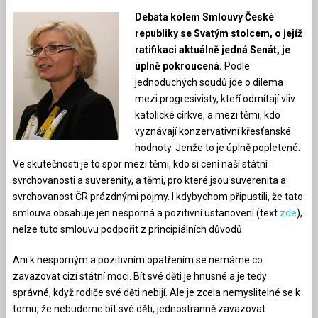
Debata kolem Smlouvy České
republiky se Svatým stolcem, o jejíž
ratifikaci aktuálně jedná Senát, je
úplně pokroucená.
Podle
jednoduchých soudů jde o dilema
mezi progresivisty, kteří odmítají vliv
katolické církve, a mezi těmi, kdo
vyznávají konzervativní křesťanské
hodnoty. Jenže to je úplně popletené.
Ve skutečnosti je to spor mezi těmi, kdo si cení naší státní
svrchovanosti a suverenity, a těmi, pro které jsou suverenita a
svrchovanost ČR prázdnými pojmy. I kdybychom připustili, že tato
smlouva obsahuje jen nesporná a pozitivní ustanovení (text
zde
),
nelze tuto smlouvu podpořit z principiálních důvodů.
Ani k nesporným a pozitivním opatřením se nemáme co
zavazovat cizí státní moci. Bít své děti je hnusné a je tedy
správné, když rodiče své děti nebijí. Ale je zcela nemyslitelné se k
tomu, že nebudeme bít své děti, jednostranně zavazovat