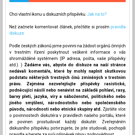
Chci vlastní ikonu u diskuzních příspěvku.
Jak na to?
Než začnete komentovat článek, přečtěte si prosím
pravidla
diskuze.
Podle českých zákonů jsme povinni na žádost orgánů činných
v trestním řízení poskytnout veškeré informace o vás
shromážděné systémem (IP adresa, pošta, vaše příspěvky
atd.). )
Žádáme vás, abyste do diskuze na naší stránce
nedávali komentáře, které by mohly naplnit skutkovou
podstatu některých trestných činů zmíněných v trestním
právu. Zejména nezveřejňujte příspěvky rasistické,
podněcující násilí nebo nenávist na základě pohlaví, rasy,
barvy pleti, jazyka, víry a náboženství, politického nebo
jiného smýšlení, národnostního nebo společenského
původu, národnosti nebo etnické skupiny atd.
Zjistěte více
o povinnostech diskutéra v pravidlech našeho portálu, které
je povinen prostudovat každý diskutér. Zveřejněním
diskusního příspěvku potvrzujete, že jste studovali, pochopili
pravidla a berete za svůj příspěvek plnou zodpovědnost.