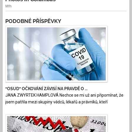
PODOBNÉ PŘÍSPĚVKY
“OSUD” OČKOVÁNÍ ZÁVISÍ NA PRAVDĚ O ...
JANA ZWYRTEK HAMPLOVÁ Nechce se mi už ani připomínat, že
jsem patřila mezi skupiny vědců, lékařů a právníků, kteří