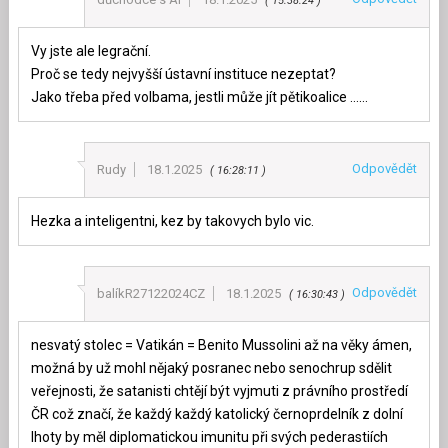
15:38:24
Vy jste ale legrační.
Proč se tedy nejvyšší ústavní instituce nezeptat?
Jako třeba před volbama, jestli může jít pětikoalice ……
Odpovědět
Rudy
18.1.2025
16:28:11
Hezka a inteligentni, kez by takovych bylo vic.
Odpovědět
balíkR27122024CZ
18.1.2025
16:30:43
nesvatý stolec = Vatikán = Benito Mussolini až na věky ámen,
možná by už mohl nějaký posranec nebo senochrup sdělit
veřejnosti, že satanisti chtějí být vyjmuti z právního prostředí
ČR což značí, že každý každý katolický černoprdelník z dolní
lhoty by měl diplomatickou imunitu při svých pederastiích