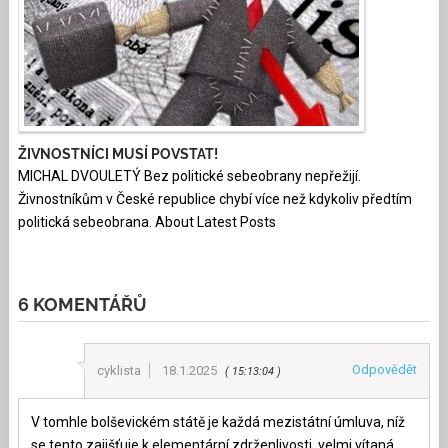
ŽIVNOSTNÍCI MUSÍ POVSTAT!
MICHAL DVOULETÝ Bez politické sebeobrany nepřežijí.
Živnostníkům v České republice chybí více než kdykoliv předtím
politická sebeobrana. About Latest Posts
6 KOMENTÁŘŮ
Odpovědět
cyklista
18.1.2025
15:13:04
V tomhle bolševickém státě je každá mezistátní úmluva, níž
se tento zajišťuje k elementární zdrženlivosti, velmi vítaná,