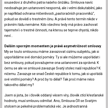
sousedovi z druhého patra našeho činžáku. Smlouva navíc
neobsahuje jen ustanovení nesporná, ale i velmi diskutabilní, jako
je například ochrana mlčenlivosti „pastoračních pracovníků“,
pokud se dovědí o trestném činu. A právě tento termín nikde v
právním řádu nemáme. Kdo všechno tedy má právo zachovat
tajemství i o trestné činnosti, na kterou se teprve chystá, nikdo
neví…
Dalším sporným momentem je právě asymetričnost smlouvy
.
My se touto smlouvou máme zavazovat cizímu subjektu, jak si
uspořádáme své domácí poměry. Ty si ale můžeme uspořádat i
bez smlouvy, pokud považujeme ona ustanovení za správná. K
čemu se ale ve smlouvě zavazuje Svatý stolec naší republice? K
ničemu. Zavazuje se snad České republice k tomu, jak si upořádá
své vnitřní poměry? A proč by to dělal? Tak proč máme něco
takového dělat my?
Jsem si jista, že i člověk oddaný věcem víry, člověk ctící křesťanské
hodnoty, musí smlouvu odmítat. Ano, Smlouva ČR se Svatým
stolcem je pekelně problematická věc. Je jednostranná