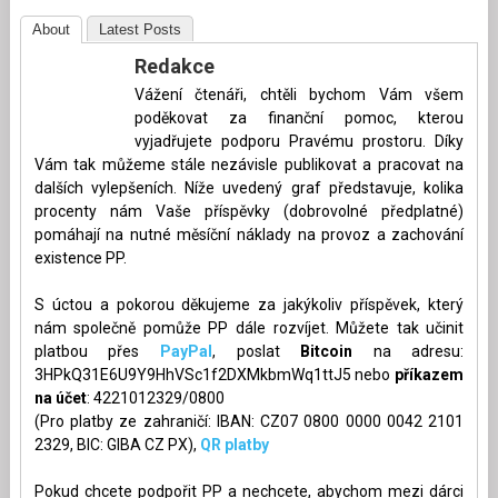
About
Latest Posts
Redakce
Vážení čtenáři, chtěli bychom Vám všem
poděkovat za finanční pomoc, kterou
vyjadřujete podporu Pravému prostoru. Díky
Vám tak můžeme stále nezávisle publikovat a pracovat na
dalších vylepšeních. Níže uvedený graf představuje, kolika
procenty nám Vaše příspěvky (dobrovolné předplatné)
pomáhají na nutné měsíční náklady na provoz a zachování
existence PP.
S úctou a pokorou děkujeme za jakýkoliv příspěvek, který
nám společně pomůže PP dále rozvíjet. Můžete tak učinit
platbou přes
PayPal
, poslat
Bitcoin
na adresu:
3HPkQ31E6U9Y9HhVSc1f2DXMkbmWq1ttJ5 nebo
příkazem
na účet
: 4221012329/0800
(Pro platby ze zahraničí: IBAN: CZ07 0800 0000 0042 2101
2329, BIC: GIBA CZ PX),
QR platby
Pokud chcete podpořit PP a nechcete, abychom mezi dárci