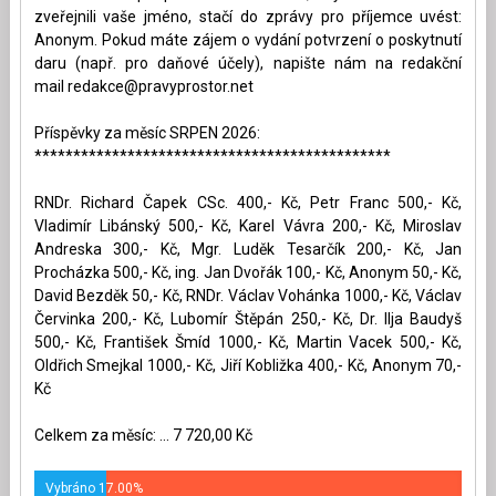
zveřejnili vaše jméno, stačí do zprávy pro příjemce uvést:
Anonym. Pokud máte zájem o vydání potvrzení o poskytnutí
daru (např. pro daňové účely), napište nám na redakční
mail
redakce@pravyprostor.net
Příspěvky za měsíc SRPEN 2026:
**********************************************
RNDr. Richard Čapek CSc. 400,- Kč, Petr Franc 500,- Kč,
Vladimír Libánský 500,- Kč, Karel Vávra 200,- Kč, Miroslav
Andreska 300,- Kč, Mgr. Luděk Tesarčík 200,- Kč, Jan
Procházka 500,- Kč, ing. Jan Dvořák 100,- Kč, Anonym 50,- Kč,
David Bezděk 50,- Kč, RNDr. Václav Vohánka 1000,- Kč, Václav
Červinka 200,- Kč, Lubomír Štěpán 250,- Kč, Dr. Ilja Baudyš
500,- Kč, František Šmíd 1000,- Kč, Martin Vacek 500,- Kč,
Oldřich Smejkal 1000,- Kč, Jiří Kobližka 400,- Kč, Anonym 70,-
Kč
Celkem za měsíc: ... 7 720,00 Kč
Vybráno 17.00%