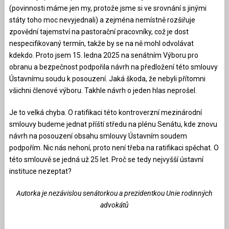
(povinnosti máme jen my, protože jsme si ve srovnání s jinými
státy toho moc nevyjednali) a zejména nemístně rozšiřuje
zpovědní tajemství na pastorační pracovníky, což je dost
nespecifikovaný termín, takže by se na ně mohl odvolávat
kdekdo. Proto jsem 15. ledna 2025 na senátním Výboru pro
obranu a bezpečnost podpořila návrh na předložení této smlouvy
Ústavnímu soudu k posouzení. Jaká škoda, že nebyli přítomni
všichni členové výboru. Takhle návrh o jeden hlas neprošel.
Je to velká chyba. O ratifikaci této kontroverzní mezinárodní
smlouvy budeme jednat příští středu na plénu Senátu, kde znovu
návrh na posouzení obsahu smlouvy Ústavním soudem
podpořím. Nic nás nehoní, proto není třeba na ratifikaci spěchat. O
této smlouvě se jedná už 25 let. Proč se tedy nejvyšší ústavní
instituce nezeptat?
Autorka je nezávislou senátorkou a prezidentkou Unie rodinných
advokátů