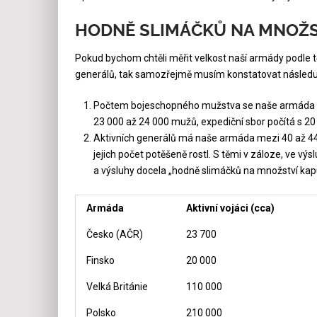
HODNĚ SLIMÁČKŮ NA MNOŽS
Pokud bychom chtěli měřit velkost naší armády podle tě
generálů, tak samozřejmě musím konstatovat následuj
Počtem bojeschopného mužstva se naše armáda řa
23 000 až 24 000 mužů, expediční sbor počítá s 20
Aktivních generálů má naše armáda mezi 40 až 44 
jejich počet potěšeně rostl. S těmi v záloze, ve výs
a výsluhy docela „hodně slimáčků na množství kap
Armáda
Aktivní vojáci (cca)
Česko (AČR)
23 700
Finsko
20 000
Velká Británie
110 000
Polsko
210 000