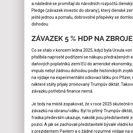
a následně se promítají do národních rozpočtů člens
Pledge (závazek investic do obrany), který členské zem
ještě jednou a pomalu, dobrovolné příspěvky se domlou
dohodou.
ZÁVAZEK 5 % HDP NA ZBROJE
Co se stalo v koncem ledna 2025, když byla Ursula vo
přislíbila naprosté podřízení se nákupu předražených 
daňových poplatníků zemí EU do americké ekonomiky, při
impuls nebyl žádnou dohodou podle historických zvyklo
na výdaje na experimentální očkovací látku pro Pfizer,
některé státy přijaly zmiňovaný Trumpův diktát. Takov
závazku potřebná finance nemá.
Je tedy na místě zopakovat, že v roce 2025 skutečně 
závazků na obranu/válku. Byl to přímý Trumpův diktát,
fraška především ukazuje, nakolik jsou představitelé 
pozici. A jak se zachovali představitelé bývalé vládní
s prezidentem Pavlem a o žádné rozumné výdaje na ob