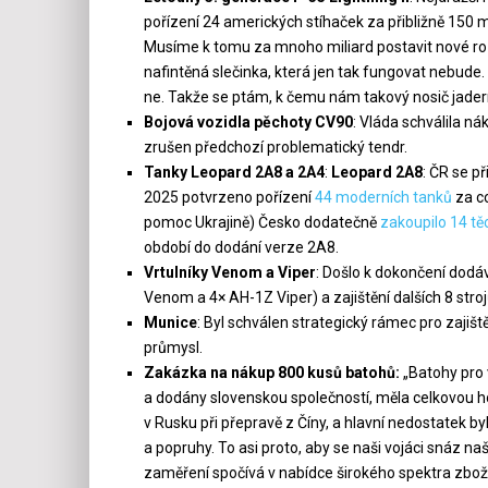
pořízení 24 amerických stíhaček za přibližně 150 m
Musíme k tomu za mnoho miliard postavit nové roz
nafintěná slečinka, která jen tak fungovat nebude.
ne. Takže se ptám, k čemu nám takový nosič jad
Bojová vozidla pěchoty CV90
: Vláda schválila n
zrušen předchozí problematický tendr.
Tanky Leopard 2A8 a 2A4
:
Leopard 2A8
: ČR se p
2025 potvrzeno pořízení
44 moderních tanků
za cc
pomoc Ukrajině) Česko dodatečně
zakoupilo 14 tě
období do dodání verze 2A8.
Vrtulníky Venom a Viper
: Došlo k dokončení dodá
Venom a 4× AH-1Z Viper) a zajištění dalších 8 str
Munice
: Byl schválen strategický rámec pro zajišt
průmysl.
Zakázka na nákup 800 kusů batohů:
„Batohy pro 
a dodány slovenskou společností, měla celkovou 
v Rusku při přepravě z Číny, a hlavní nedostatek b
a popruhy. To asi proto, aby se naši vojáci snáz našl
zaměření spočívá v nabídce širokého spektra zboží.