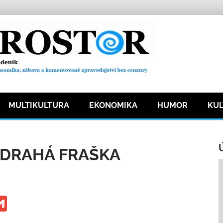
MULTIKULTURA
EKONOMIKA
HUMOR
KU
ka
1196 přečtení
 DRAHÁ FRAŠKA
ge
iber
Gmail