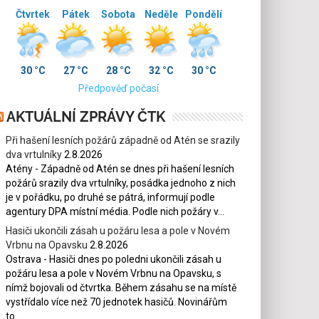
Čtvrtek
Pátek
Sobota
Neděle
Pondělí
30 °C
27 °C
28 °C
32 °C
30 °C
Předpověď počasí
AKTUÁLNÍ ZPRÁVY ČTK
Při hašení lesních požárů západně od Atén se srazily
dva vrtulníky
2.8.2026
Atény - Západně od Atén se dnes při hašení lesních
požárů srazily dva vrtulníky, posádka jednoho z nich
je v pořádku, po druhé se pátrá, informují podle
agentury DPA místní média. Podle nich požáry v...
Hasiči ukončili zásah u požáru lesa a pole v Novém
Vrbnu na Opavsku
2.8.2026
Ostrava - Hasiči dnes po poledni ukončili zásah u
požáru lesa a pole v Novém Vrbnu na Opavsku, s
nímž bojovali od čtvrtka. Během zásahu se na místě
vystřídalo více než 70 jednotek hasičů. Novinářům
to...