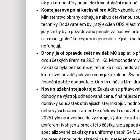
až po kompostéry nebo elektroinstalační materiál.
Kontejnerové polní kuchyně pro AČR:
vzbudila v 
Ministerstvo obrany obhajuje nákup otevřenou sou
techniky. Dodavatelem byl jistý exčlen ODS Vlastim
jistý, že by bylo požadováno penále za časové průt
o luxusní „polní“ kuchyni pro generalitu. Zjistilo se t
nefungují.
Drony, jaké opravdu svět neviděl:
MO zaplatilo p
dvou českých firem za 29,3 mil Kč. Mimochodem v 
Zakázka byla bez soutěže, technika nikdy nedorazil
které svět neviděl polovinu ceny jako zálohu. Šv
finanční potíže dodavatele. Ono to u nás s těmi d
Nové služební stejnokroje:
Zakázka se přitavoval
dohody na výstroj, odhadovaná cena, finální ještě
dodávky součástek stávajících stejnokrojů v hodn
nebo vyšší finanční rámec lze očekávat i u nového 
2025 bylo na investice do výzbroje, výstroje a inf
uniforem tvoří jen zlomek této částky, ale zapadá 
specializované zakázky na uniformy (např. G4 MU
souprav. Aspoň budou krásní na ty „parádenmarše“,