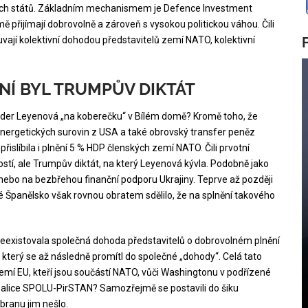
kých států. Základním mechanismem je Defence Investment
ě přijímají dobrovolně a zároveň s vysokou politickou váhou. Čili
vají kolektivní dohodou představitelů zemí NATO, kolektivní
NÍ BYL TRUMPŮV DIKTÁT
n der Leyenová „na koberečku“ v Bílém domě? Kromě toho, že
energetických surovin z USA a také obrovský transfer peněz
slíbila i plnění 5 % HDP členských zemí NATO. Čili prvotní
stí, ale Trumpův diktát, na který Leyenová kývla. Podobně jako
 nebo na bezbřehou finanční podporu Ukrajiny. Teprve až později
é Španělsko však rovnou obratem sdělilo, že na splnění takového
neexistovala společná dohoda představitelů o dobrovolném plnění
 který se až následně promítl do společné „dohody“. Celá tato
zemí EU, kteří jsou součástí NATO, vůči Washingtonu v podřízené
 koalice SPOLU-PirSTAN? Samozřejmě se postavili do šiku
ranu jim nešlo.