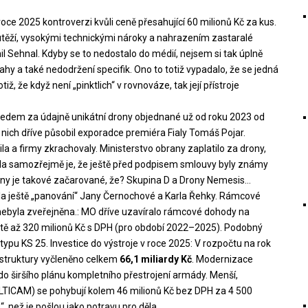
roce 2025 kontroverzi kvůli ceně přesahující 60 milionů Kč za kus.
těží, vysokými technickými nároky a nahrazením zastaralé
il Sehnal. Kdyby se to nedostalo do médií, nejsem si tak úplně
ahy a také nedodržení specifik. Ono to totiž vypadalo, že se jedná
otiž, že když není „pinktlich“ v rovnováze, tak její přístroje
ředem za údajně unikátní drony objednané už od roku 2023 od
nich dříve působil exporadce premiéra Fialy Tomáš Pojar.
a a firmy zkrachovaly. Ministerstvo obrany zaplatilo za drony,
anda samozřejmě je, že ještě před podpisem smlouvy byly známy
rony je takové začarované, že? Skupina D a Drony Nemesis…
a ještě „panování“ Jany Černochové a Karla Řehky. Rámcové
 nebyla zveřejněna.: MO dříve uzavíralo rámcové dohody na
otě až 320 milionů Kč s DPH (pro období 2022–2025). Podobný
typu KS 25. Investice do výstroje v roce 2025: V rozpočtu na rok
rastruktury vyčleněno celkem
66,1 miliardy Kč
. Modernizace
do širšího plánu kompletního přestrojení armády. Menší,
LTICAM) se pohybují kolem 46 milionů Kč bez DPH za 4 500
 než je pošlou jako potravu pro děla.