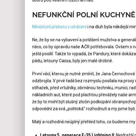
NEFUNKČNÍ POLNÍ KUCHYNĚ 
Ministryní přeboru v utrácení
i na dluh byla někdejší m
Ne, že by se na vybavení a potěšení mužstva a general
něco, co by opravdu naše AČR potřebovala. Ovšem s 
ještě posílil. Takže to vypadá, že Pandury, které dokáz
pádu, letouny Cassa, byly jen malé drobné.
První věcí, kterou je nutné zmínit, že Jana Černochov
odzbrojila. V prvé řadě bez rozmyslu posílala na prox
stíhaček, před vrtulníky, obrněnou techniku, munici, r
nákladních aut, které pod plachtou převážely naše armá
že by to mohl být slušný zločin podkopání obranyschopn
odpovědní za svá „politická“ rozhodnutí a my jsme byli „
Malý a rozhodně neúplný přehled toho, co budeme my daňov
Letouny 5. generace F-35 Lightning II
: Nejdražší