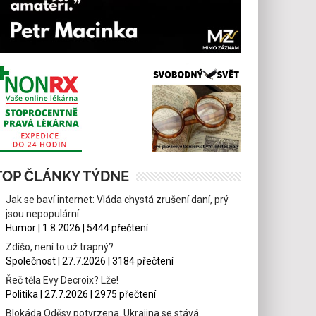
TOP ČLÁNKY TÝDNE
Jak se baví internet: Vláda chystá zrušení daní, prý
jsou nepopulární
Humor | 1.8.2026 | 5444 přečtení
Zdíšo, není to už trapný?
Společnost | 27.7.2026 | 3184 přečtení
Řeč těla Evy Decroix? Lže!
Politika | 27.7.2026 | 2975 přečtení
Blokáda Oděsy potvrzena. Ukrajina se stává