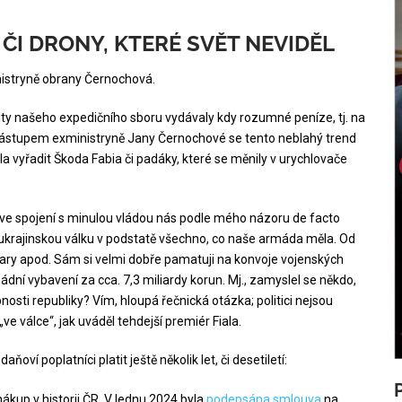
ČI DRONY, KTERÉ SVĚT NEVIDĚL
inistryně obrany Černochová.
ity našeho expedičního sboru vydávaly kdy rozumné peníze, tj. na
nástupem exministryně Jany Černochové se tento neblahý trend
ala vyřadit Škoda Fabia či padáky, které se měnily v urychlovače
á ve spojení s minulou vládou nás podle mého názoru de facto
y ukrajinskou válku v podstatě všechno, co naše armáda měla. Od
adary apod. Sám si velmi dobře pamatuji na konvoje vojenských
dní vybavení za cca. 7,3 miliardy korun. Mj., zamyslel se někdo,
osti republiky? Vím, hloupá řečnická otázka; politici nejsou
ve válce“, jak uváděl tehdejší premiér Fiala.
í poplatníci platit ještě několik let, či desetiletí:
 nákup v historii ČR. V lednu 2024 byla
podepsána smlouva
na