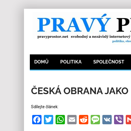
DOMŮ
POLITIKA
SPOLEČNOST
13.5.2026
Redakce
9
Kategorie:
Ekonomi
ČESKÁ OBRANA JAKO
Sdílejte článek:
Facebook
Twitter
WhatsApp
Email
Reddit
Messa
VK
V