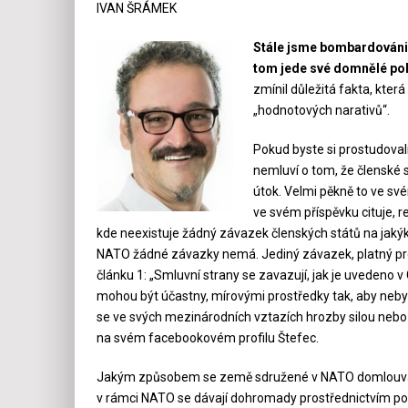
IVAN ŠRÁMEK
Stále jsme bombardováni 
tom jede své domnělé pol
zmínil důležitá fakta, která
„hodnotových narativů“.
Pokud byste si prostudoval
nemluví o tom, že členské s
útok. Velmi pěkně to ve sv
ve svém příspěvku cituje, r
kde neexistuje žádný závazek členských států na jakýkol
NATO žádné závazky nemá. Jediný závazek, platný pro 
článku 1: „Smluvní strany se zavazují, jak je uvedeno 
mohou být účastny, mírovými prostředky tak, aby neby
se ve svých mezinárodních vztazích hrozby silou nebo p
na svém facebookovém profilu Štefec.
Jakým způsobem se země sdružené v NATO domlouvaly 
v rámci NATO se dávají dohromady prostřednictvím pol