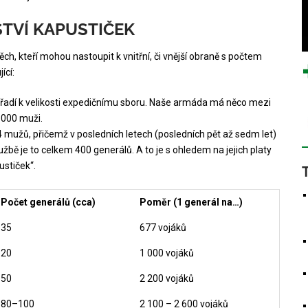
TVÍ KAPUSTIČEK
ch, kteří mohou nastoupit k vnitřní, či vnější obraně s počtem
ící:
dí k velikosti expedičnímu sboru. Naše armáda má něco mezi
 000 muži.
mužů, přičemž v posledních letech (posledních pět až sedm let)
lužbě je to celkem 400 generálů. A to je s ohledem na jejich platy
ustiček“.
Počet generálů (cca)
Poměr (1 generál na…)
35
677 vojáků
20
1 000 vojáků
50
2 200 vojáků
80–100
2 100 – 2 600 vojáků