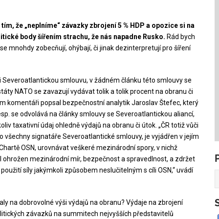
tím, že „neplníme“ závazky zbrojení 5 % HDP a opozice si na
itické body šířením strachu, že nás napadne Rusko.
Rád bych
 se mnohdy zobecňují, ohýbají, či jinak dezinterpretují pro šíření
i Severoatlantickou smlouvu, v žádném článku této smlouvy se
táty NATO se zavazují vydávat tolik a tolik procent na obranu či
ém komentáři popsal bezpečnostní analytik Jaroslav Štefec, který
esp. se odvolává na články smlouvy se Severoatlantickou aliancí,
iv taxativní údaj ohledně výdajů na obranu či útok. „ČR totiž vůči
všechny signatáře Severoatlantické smlouvy, je vyjádřen v jejím
v Chartě OSN, urovnávat veškeré mezinárodní spory, v nichž
l ohrožen mezinárodní mír, bezpečnost a spravedlnost, a zdržet
oužití síly jakýmkoli způsobem neslučitelným s cíli OSN,“ uvádí
na dobrovolné výši výdajů na obranu? Výdaje na zbrojení
itických závazků na summitech nejvyšších představitelů