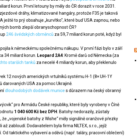
iliard korun. První letouny by měly do ČR dorazit v roce 2031.
jezdové dráhy, klimatizované hangáry, protože F35 je taková
 A ještě to prý obsahuje „kurvítko“, které buď USA zapnou, nebo
erných bomb zlepší obranyschopnost ČR?
ákup
246 švédských obrněnců
za 59,7 miliard korun poté, když byl
řipojila k německému společnému nákupu. V první fázi bylo v září
a 34 miliard korun.
Leopard 2A4
: Kromě darů od Německa (za
chto starších tanků
za necelé 4 miliardy korun, aby překlenulo
vek 12 nových amerických vrtulníků systému H-1 (8× UH-1Y
ojů darovaných USA za pomoc Ukrajině.
ění
dlouhodobých dodávek munice
s důrazem na český obranný
výcvik“ pro Armádu České republiky, které byly vyrobeny v Číně
hodnotu
1 040 600 Kč bez DPH
. Batohy nedorazily, zůstaly
yl, že „vojenské batohy z Wishe“ měly signálně oranžové přezky
i až zabloudí. Dodavatelem byla firma NILTEX, s.r.o., jejíž
 Od taktického vybavení a oděvů (např. taláry, pracovní oblečení)