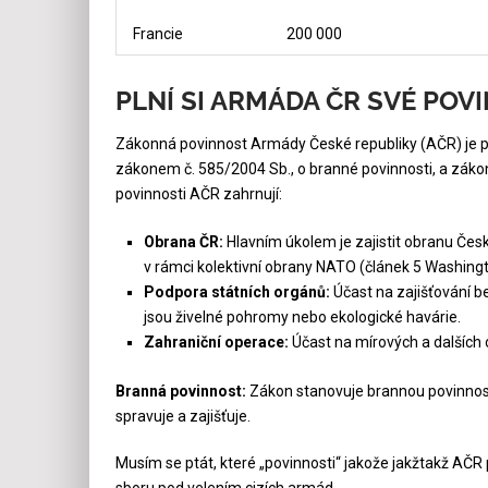
Francie
200 000
PLNÍ SI ARMÁDA ČR SVÉ POV
Zákonná povinnost Armády České republiky (AČR) je p
zákonem č. 585/2004 Sb., o branné povinnosti, a záko
povinnosti AČR zahrnují:
Obrana ČR:
Hlavním úkolem je zajistit obranu Česk
v rámci kolektivní obrany NATO (článek 5 Washing
Podpora státních orgánů:
Účast na zajišťování be
jsou živelné pohromy nebo ekologické havárie.
Zahraniční operace:
Účast na mírových a dalších 
Branná povinnost:
Zákon stanovuje brannou povinnost
spravuje a zajišťuje.
Musím se ptát, které „povinnosti“ jakože jakžtakž AČR 
sboru pod velením cizích armád.