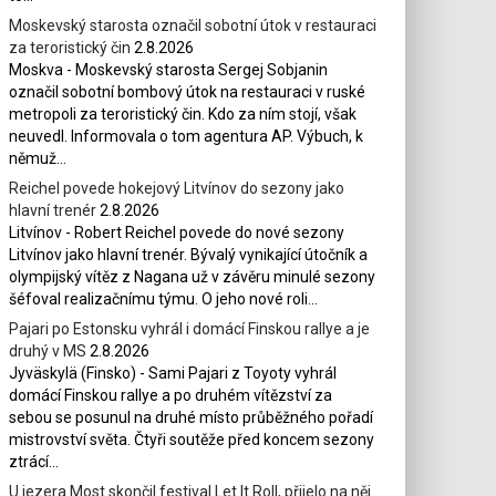
Moskevský starosta označil sobotní útok v restauraci
za teroristický čin
2.8.2026
Moskva - Moskevský starosta Sergej Sobjanin
označil sobotní bombový útok na restauraci v ruské
metropoli za teroristický čin. Kdo za ním stojí, však
neuvedl. Informovala o tom agentura AP. Výbuch, k
němuž...
Reichel povede hokejový Litvínov do sezony jako
hlavní trenér
2.8.2026
Litvínov - Robert Reichel povede do nové sezony
Litvínov jako hlavní trenér. Bývalý vynikající útočník a
olympijský vítěz z Nagana už v závěru minulé sezony
šéfoval realizačnímu týmu. O jeho nové roli...
Pajari po Estonsku vyhrál i domácí Finskou rallye a je
druhý v MS
2.8.2026
Jyväskylä (Finsko) - Sami Pajari z Toyoty vyhrál
domácí Finskou rallye a po druhém vítězství za
sebou se posunul na druhé místo průběžného pořadí
mistrovství světa. Čtyři soutěže před koncem sezony
ztrácí...
U jezera Most skončil festival Let It Roll, přijelo na něj