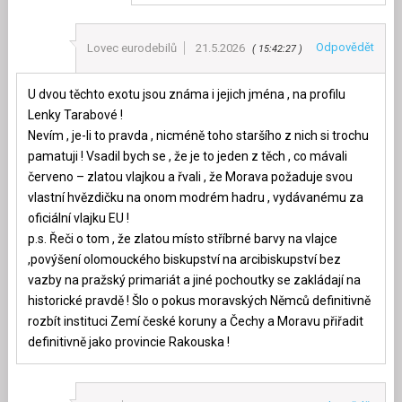
Odpovědět
Lovec eurodebilů
21.5.2026
15:42:27
U dvou těchto exotu jsou známa i jejich jména , na profilu
Lenky Tarabové !
Nevím , je-li to pravda , nicméně toho staršího z nich si trochu
pamatuji ! Vsadil bych se , že je to jeden z těch , co mávali
červeno – zlatou vlajkou a řvali , že Morava požaduje svou
vlastní hvězdičku na onom modrém hadru , vydávanému za
oficiální vlajku EU !
p.s. Řeči o tom , že zlatou místo stříbrné barvy na vlajce
,povýšení olomouckého biskupství na arcibiskupství bez
vazby na pražský primariát a jiné pochoutky se zakládají na
historické pravdě ! Šlo o pokus moravských Němců definitivně
rozbít instituci Zemí české koruny a Čechy a Moravu přiřadit
definitivně jako provincie Rakouska !