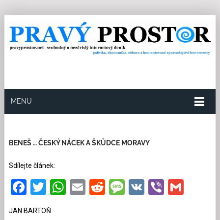
MENU
21.5.2026
Redakce
12
Kategorie:
Společnost
1766 přečtení
BENEŠ … ČESKÝ NÁCEK A ŠKŮDCE MORAVY
Sdílejte článek:
Facebook
Twitter
WhatsApp
Email
Reddit
Message
VK
Viber
Gmai
JAN BARTOŇ