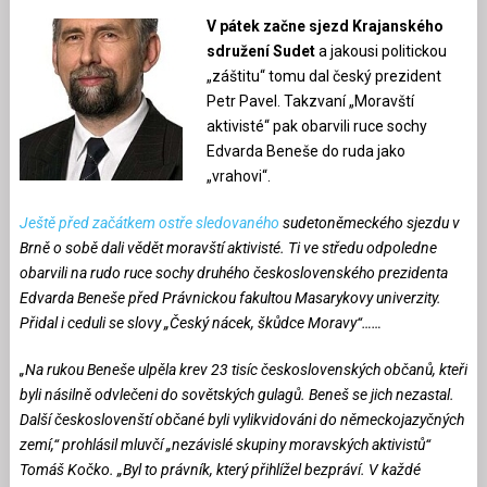
V pátek začne sjezd Krajanského
sdružení Sudet
a jakousi politickou
„záštitu“ tomu dal český prezident
Petr Pavel. Takzvaní „Moravští
aktivisté“ pak obarvili ruce sochy
Edvarda Beneše do ruda jako
„vrahovi“.
Ještě před začátkem ostře sledovaného
sudetoněmeckého sjezdu v
Brně o sobě dali vědět moravští aktivisté. Ti ve středu odpoledne
obarvili na rudo ruce sochy druhého československého prezidenta
Edvarda Beneše před Právnickou fakultou Masarykovy univerzity.
Přidal i ceduli se slovy „Český nácek, škůdce Moravy“……
„Na rukou Beneše ulpěla krev 23 tisíc československých občanů, kteří
byli násilně odvlečeni do sovětských gulagů. Beneš se jich nezastal.
Další českoslovenští občané byli vylikvidováni do německojazyčných
zemí,“ prohlásil mluvčí „nezávislé skupiny moravských aktivistů“
Tomáš Kočko. „Byl to právník, který přihlížel bezpráví. V každé