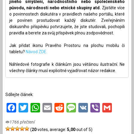
jiného smýšlení, národnostního nebo společenského
původu, národnosti nebo etnické skupiny atd.
Zjistěte více
o povinnostech diskutéra v pravidlech našeho portálu, které
je povinen prostudovat každý diskutér. Zveřejněním
diskusního příspěvku potvrzujete, že jste studovali, pochopili
pravidla a berete za svůj příspěvek plnou zodpovědnost.
Jak přidat ikonu Pravého Prostoru na plochu mobilu či
tabletu?
Návod ZDE.
Náhledové fotografie k článkům jsou většinou ilustrační. Ne
všechny články musí explicitně vyjadřovat názor redakce.
Sdílejte článek:
Facebook
Twitter
WhatsApp
Email
Reddit
Message
VK
Viber
Gmai
1766 přečtení
(
20
votes, average:
5,00
out of 5)