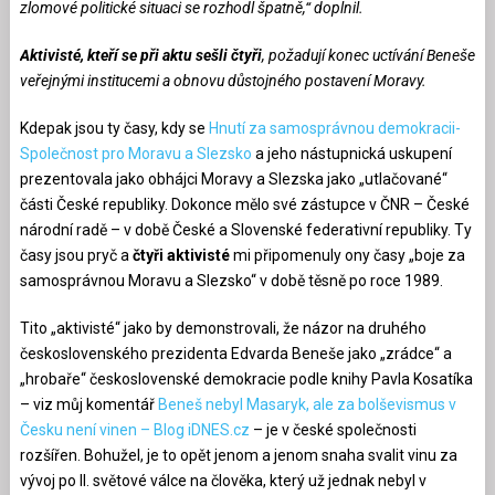
zlomové politické situaci se rozhodl špatně,“ doplnil.
Aktivisté, kteří se při aktu sešli čtyři
, požadují konec uctívání Beneše
veřejnými institucemi a obnovu důstojného postavení Moravy.
Kdepak jsou ty časy, kdy se
Hnutí za samosprávnou demokracii-
Společnost pro Moravu a Slezsko
a jeho nástupnická uskupení
prezentovala jako obhájci Moravy a Slezska jako „utlačované“
části České republiky. Dokonce mělo své zástupce v ČNR – České
národní radě – v době České a Slovenské federativní republiky. Ty
časy jsou pryč a
čtyři aktivisté
mi připomenuly ony časy „boje za
samosprávnou Moravu a Slezsko“ v době těsně po roce 1989.
Tito „aktivisté“ jako by demonstrovali, že názor na druhého
československého prezidenta Edvarda Beneše jako „zrádce“ a
„hrobaře“ československé demokracie podle knihy Pavla Kosatíka
– viz můj komentář
Beneš nebyl Masaryk, ale za bolševismus v
Česku není vinen – Blog iDNES.cz
– je v české společnosti
rozšířen. Bohužel, je to opět jenom a jenom snaha svalit vinu za
vývoj po II. světové válce na člověka, který už jednak nebyl v