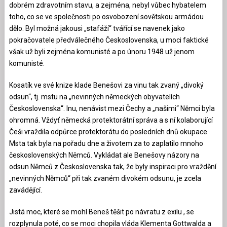
dobrém zdravotním stavu, a zejména, nebyl vůbec hybatelem
toho, co se ve společnosti po osvobození sovětskou armádou
dělo. Byl možná jakousi „stafáží“ tvářící se navenek jako
pokračovatele předválečného Československa, u moci faktické
však už byli zejména komunisté a po únoru 1948 už jenom
komunisté.
Kosatík ve své knize klade Benešovi za vinu tak zvaný „divoký
odsun“, tj. mstu na „nevinných německých obyvatelích
Československa“. Inu, nenávist mezi Čechy a „našimi“ Němci byla
ohromná. Vždyť německá protektorátní správa a s ní kolaborující
Češi vraždila odpůrce protektorátu do posledních dnů okupace.
Msta tak byla na pořadu dne a životem za to zaplatilo mnoho
československých Němců. Vykládat ale Benešovy názory na
odsun Němců z Československa tak, že byly inspiraci pro vraždění
„nevinných Němců“ při tak zvaném divokém odsunu, je zcela
zavádějící.
Jistá moc, které se mohl Beneš těšit po návratu z exilu , se
rozplynula poté, co se moci chopila vláda Klementa Gottwalda a