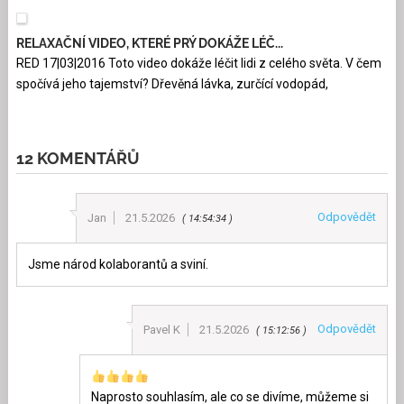
RELAXAČNÍ VIDEO, KTERÉ PRÝ DOKÁŽE LÉČ...
RED 17|03|2016 Toto video dokáže léčit lidi z celého světa. V čem
spočívá jeho tajemství? Dřevěná lávka, zurčící vodopád,
12 KOMENTÁŘŮ
Odpovědět
Jan
21.5.2026
14:54:34
Jsme národ kolaborantů a sviní.
Odpovědět
Pavel K
21.5.2026
15:12:56
Naprosto souhlasím, ale co se divíme, můžeme si