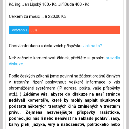
Kč, ing. Jan Lipský 100,- Kč, Jiří Duda 400,- Kč
Celkem za měsíc: ... 8 220,00 Kč
Vybráno 18.00%
Chci vlastní ikonu u diskuzních příspěvku.
Jak na to?
Než začnete komentovat článek, přečtěte si prosím
pravidla
diskuze.
Podle českých zákonů jsme povinni na žádost orgánů činných
v trestním řízení poskytnout veškeré informace o vás
shromážděné systémem (IP adresa, pošta, vaše příspěvky
atd.). )
Žádáme vás, abyste do diskuze na naší stránce
nedávali komentáře, které by mohly naplnit skutkovou
podstatu některých trestných činů zmíněných v trestním
právu. Zejména nezveřejňujte příspěvky rasistické,
podněcující násilí nebo nenávist na základě pohlaví, rasy,
barvy pleti, jazyka, víry a náboženství, politického nebo