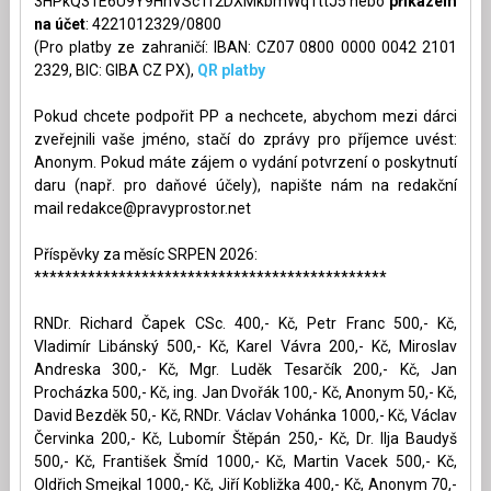
3HPkQ31E6U9Y9HhVSc1f2DXMkbmWq1ttJ5 nebo
příkazem
na účet
: 4221012329/0800
(Pro platby ze zahraničí: IBAN: CZ07 0800 0000 0042 2101
2329, BIC: GIBA CZ PX),
QR platby
Pokud chcete podpořit PP a nechcete, abychom mezi dárci
zveřejnili vaše jméno, stačí do zprávy pro příjemce uvést:
Anonym. Pokud máte zájem o vydání potvrzení o poskytnutí
daru (např. pro daňové účely), napište nám na redakční
mail
redakce@pravyprostor.net
Příspěvky za měsíc SRPEN 2026:
**********************************************
RNDr. Richard Čapek CSc. 400,- Kč, Petr Franc 500,- Kč,
Vladimír Libánský 500,- Kč, Karel Vávra 200,- Kč, Miroslav
Andreska 300,- Kč, Mgr. Luděk Tesarčík 200,- Kč, Jan
Procházka 500,- Kč, ing. Jan Dvořák 100,- Kč, Anonym 50,- Kč,
David Bezděk 50,- Kč, RNDr. Václav Vohánka 1000,- Kč, Václav
Červinka 200,- Kč, Lubomír Štěpán 250,- Kč, Dr. Ilja Baudyš
500,- Kč, František Šmíd 1000,- Kč, Martin Vacek 500,- Kč,
Oldřich Smejkal 1000,- Kč, Jiří Kobližka 400,- Kč, Anonym 70,-