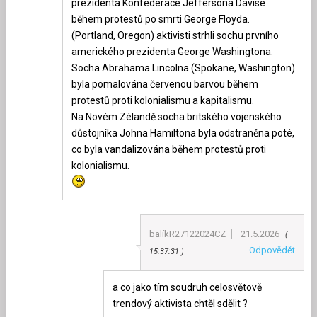
prezidenta Konfederace Jeffersona Davise
během protestů po smrti George Floyda.
(Portland, Oregon) aktivisti strhli sochu prvního
amerického prezidenta George Washingtona.
Socha Abrahama Lincolna (Spokane, Washington)
byla pomalována červenou barvou během
protestů proti kolonialismu a kapitalismu.
Na Novém Zélandě socha britského vojenského
důstojníka Johna Hamiltona byla odstraněna poté,
co byla vandalizována během protestů proti
kolonialismu.
balíkR27122024CZ
21.5.2026
Odpovědět
15:37:31
a co jako tím soudruh celosvětově
trendový aktivista chtěl sdělit ?