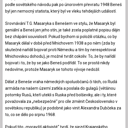
podle sovětského návodu pak po únorovém převratu 1948 Beneš
byl jen nemocný statista, který byl ve vleku tehdejších událostí.
Srovnávání T.G. Masaryka s Benešem ve stylu, že Masaryk byl
geniální a Beneš jen jeho stín, je také zcela poplatné popisu dějin
bez chápání souvislostí. Pokud bychom si položili otázku, co by
Masaryk dělal v době před Mnichovem 1938 a po něm (zda by
skutečně nařídil bojovat proti Německu a tím by nerespektoval
Mnichovskou dohodu), je možné tvrdit cokoliv. To, že by nařídil
bojovat i to, že by se jako Beneš podřídil. To se prostě nikdy
nedovíme, protože Masaryk se tohoto vývoje nedožil.
Dělat z Beneše vraha německých spoluobčanů či těch, co Rudá
armáda na našem území zatkla a poslala do gulagů (většinou
potomky Rusů, kteří utekli s Ruska před bolševiky, ale i ty, které
považovala za „nebezpečné“ pro cíle změnit Československo v
sovětskou republiku) je podobné jako vinit Alexandra Dubčeka za
to, co se dělo po srpnu 1968.
Pokud tito „moravští aktivisté“ tvrdí, že sjezd Krajanského