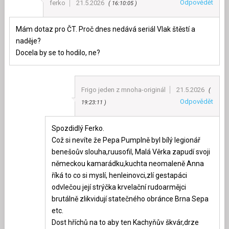
Odpovědět
ferko
21.5.2026
16:10:05
Mám dotaz pro ČT. Proč dnes nedává seriál Vlak štěstí a
naděje?
Docela by se to hodilo, ne?
Frigo jeden z mnoha-originál
21.5.2026
Odpovědět
19:23:11
Spozdidlý Ferko.
Což si nevíte že Pepa Pumplně byl bílý legionář
benešoův slouha,ruusofil, Malá Věrka zapudí svoji
německou kamarádku,kuchta neomaleně Anna
říká to co si myslí, henleinovci,zlí gestapáci
odvlečou její strýčka krvelační rudoarmějci
brutálně zlikvidují statečného obránce Brna Sepa
etc.
Dost hříchů na to aby ten Kachyňův škvár,drze