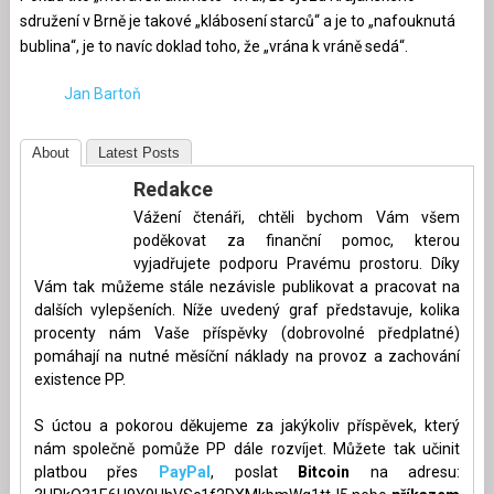
sdružení v Brně je takové „klábosení starců“ a je to „nafouknutá
bublina“, je to navíc doklad toho, že „vrána k vráně sedá“.
Jan Bartoň
About
Latest Posts
Redakce
Vážení čtenáři, chtěli bychom Vám všem
poděkovat za finanční pomoc, kterou
vyjadřujete podporu Pravému prostoru. Díky
Vám tak můžeme stále nezávisle publikovat a pracovat na
dalších vylepšeních. Níže uvedený graf představuje, kolika
procenty nám Vaše příspěvky (dobrovolné předplatné)
pomáhají na nutné měsíční náklady na provoz a zachování
existence PP.
S úctou a pokorou děkujeme za jakýkoliv příspěvek, který
nám společně pomůže PP dále rozvíjet. Můžete tak učinit
platbou přes
PayPal
, poslat
Bitcoin
na adresu: