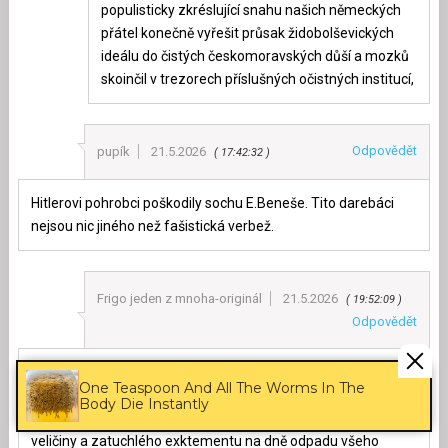
populisticky zkréslující snahu našich německých
přátel konečně vyřešit průsak židobolševických
ideálu do čistých českomoravských důší a mozků
skoinčil v trezorech příslušných očistných institucí,
Odpovědět
pupík
21.5.2026
17:42:32
Hitlerovi pohrobci poškodily sochu E.Beneše. Tito darebáci
nejsou nic jiného než fašistická verbež.
Frigo jeden z mnoha-originál
21.5.2026
19:52:09
Odpovědět
Jak ubohé hnidy cizopasících štěnic jsou šichní ti znalci
One Teaspoon And All The Worms In The
tehdejších poměrů aktivstičtí,sochbořitelé a prznielé lečící si
Body Die Instantly
timto způsobem svůj oprávněný pocit lidské nuly zneuznané
veličiny a zatuchlého exktementu na dně odpadu všeho