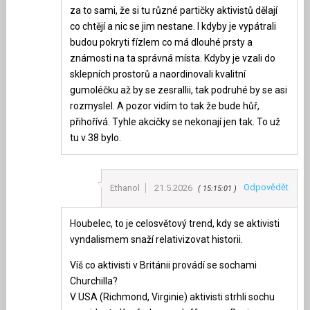
za to sami, že si tu různé partičky aktivistů dělají
co chtějí a nic se jim nestane. I kdyby je vypátrali
budou pokryti fízlem co má dlouhé prsty a
známosti na ta správná místa. Kdyby je vzali do
sklepních prostorů a naordinovali kvalitní
gumoléčku až by se zesrallii, tak podruhé by se asi
rozmyslel. A pozor vidím to tak že bude hůř,
přihořívá. Tyhle akcičky se nekonají jen tak. To už
tu v 38 bylo.
Odpovědět
Ethanol
21.5.2026
15:15:01
Houbelec, to je celosvětový trend, kdy se aktivisti
vyndalismem snaží relativizovat historii.
Víš co aktivisti v Británii provádí se sochami
Churchilla?
V USA (Richmond, Virginie) aktivisti strhli sochu