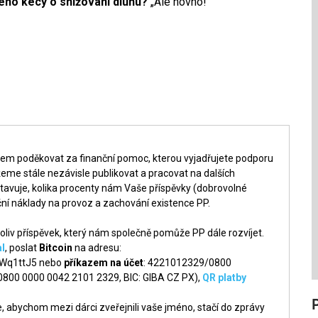
eho kecy o snižování dluhu?
„Ale hovno!“
šem poděkovat za finanční pomoc, kterou vyjadřujete podporu
me stále nezávisle publikovat a pracovat na dalších
tavuje, kolika procenty nám Vaše příspěvky (dobrovolné
ní náklady na provoz a zachování existence PP.
liv příspěvek, který nám společně pomůže PP dále rozvíjet.
l
, poslat
Bitcoin
na adresu:
q1ttJ5 nebo
příkazem na účet
: 4221012329/0800
 0800 0000 0042 2101 2329, BIC: GIBA CZ PX),
QR platby
 abychom mezi dárci zveřejnili vaše jméno, stačí do zprávy