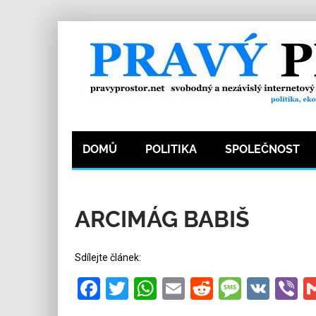
DOMŮ
POLITIKA
SPOLEČNOST
2.11.2016
Redakce
0
Kategorie:
Ekonomi
ARCIMÁG BABIŠ
Sdílejte článek:
Facebook
Twitter
WhatsApp
Email
Reddit
Messa
VK
V