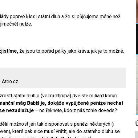
 vlády poprvé klesl státní dluh a že si půjčujeme méně než
jimečně) nelže.
jistíme,
že jsou to pořád pálky jako kráva; jak je to možné,
Ateo.cz
rostl státní dluh o (velmi zhruba) dvě stě miliard korun,
inanční mág Babiš je, dokáže vypůjčené peníze nechat
 se nezadlužuje
– no řekněte, kdo z nás tohle dovede?
lil možnost jen tak disponovat s penězi některých (i
oven), které pak sice musí vrátit, ale do státního dluhu se