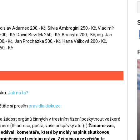
dislav Adamec 200,- Kč, Silvia Ambrogini 250,- Kč, Vladimír
0,- Kč, David Bezděk 250,- Kč, Anonym 200,- Kč, ing. Jan
00,- Kč, Jan Procházka 500,- Kč, Hana Válková 200,- Kč,
50,- Kč
ěvku.
Jak na to?
těte si prosím
pravidla diskuze.
a žádost orgánů činných v trestním řízení poskytnout veškeré
m (IP adresa, pošta, vaše příspěvky atd.). )
Žádáme vás,
nedávali komentáře, které by mohly naplnit skutkovou
zmíněných v trestním právu. Zejména nezveřejňujte