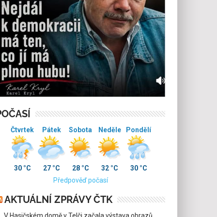
POČASÍ
Čtvrtek
Pátek
Sobota
Neděle
Pondělí
30 °C
27 °C
28 °C
32 °C
30 °C
Předpověď počasí
AKTUÁLNÍ ZPRÁVY ČTK
V Hasičském domě v Telči začala výstava obrazů