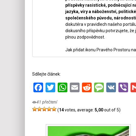
příspěvky rasistické, podněcující ná
jazyka, víry a náboženství, politi
společenského původu, národnosti 
diskutéra v pravidlech našeho portálu
diskusního příspěvku potvrzujete, že j
plnou zodpovědnost.
Jak přidat ikonu Pravého Prostoru na
Sdílejte článek:
Facebook
Twitter
WhatsApp
Email
Reddit
Messa
VK
V
41 přečtení
(
14
votes, average:
5,00
out of 5)