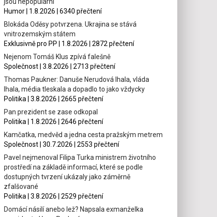
jsou nepopulární
Humor | 1.8.2026 | 6340 přečtení
Blokáda Oděsy potvrzena. Ukrajina se stává
vnitrozemským státem
Exklusivně pro PP | 1.8.2026 | 2872 přečtení
Nejenom Tomáš Klus zpívá falešně
Společnost | 3.8.2026 | 2713 přečtení
Thomas Paukner: Danuše Nerudová lhala, vláda
lhala, média tleskala a dopadlo to jako vždycky
Politika | 3.8.2026 | 2665 přečtení
Pan prezident se zase odkopal
Politika | 1.8.2026 | 2646 přečtení
Kamčatka, medvěd a jedna cesta pražským metrem
Společnost | 30.7.2026 | 2553 přečtení
Pavel nejmenoval Filipa Turka ministrem životního
prostředí na základě informací, které se podle
dostupných tvrzení ukázaly jako záměrně
zfalšované
Politika | 3.8.2026 | 2529 přečtení
Domácí násilí anebo lež? Napsala exmanželka