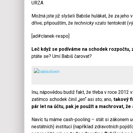
URZA
Možná jste již slyšeli Babiše hulákat, že za jeho
dříve; připouštím, že
technicky vzato
tentokrát (vý
[ad#clanek-respo]
Leč když se podíváme na schodek rozpočtu, z
ptáte se? Umí Babiš čarovat?
Inu, nápovědou budiž fakt, že třeba v roce 2012 vz
zatímco schodek činil „jen“ asi sto; ano,
takový f
pár let na účtu, pak je použít a machrovat, že
Navíc tu máme cash-pooling – stát si zákonem udě
nestátních) institucí (například zdravotních pojišť