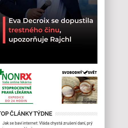
TOP ČLÁNKY TÝDNE
Jak se baví internet: Vláda chystá zrušení daní, prý