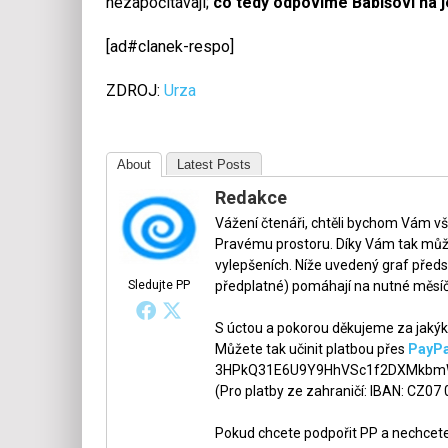
nezapočítávají;
co tedy odpovíme Babišovi na j
[ad#clanek-respo]
ZDROJ:
Urza
About
Latest Posts
Redakce
Vážení čtenáři, chtěli bychom Vám v
Pravému prostoru. Díky Vám tak může
vylepšeních. Níže uvedený graf předs
Sledujte PP
předplatné) pomáhají na nutné měsíč
S úctou a pokorou děkujeme za jakýko
Můžete tak učinit platbou přes
PayPa
3HPkQ31E6U9Y9HhVSc1f2DXMkbmW
(Pro platby ze zahraničí: IBAN: CZ07
Pokud chcete podpořit PP a nechcete,