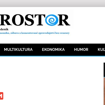
MULTIKULTURA
EKONOMIKA
HUMOR
KU
ka
41 přečtení
ge
iber
Gmail