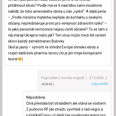
přitáhnout ebolu? Podle mě se ti naši blbci sami iniciativně
nabídli, že toho amerického idiota u nás „vyléčí“. A další perla
– „Podle ministra Vojtěcha nepřijde do kontaktu s českými
občany, nepředstavuje proto pro veřejnost zdravotní riziko“ –
to jako personál nemocnice nejsou čeští občané? To se tam o
něj starají Ukrajinci nebo jak? Ten virus může mezi lidi vynést
skoro každý zaměstnanec Bulovky.
Úkol je jasný – vytvořit ve střední Evropě ohnisko eboly a
rozjet další kolo pharma-teroru (to je jen moje konspirační
teorie
)
Frigo jeden z mnoha-originál
21.5.2026
Odpovědět
18:39:55
Nápodobně,
Čína přestala být strašidlem ale stává se vůdcem.
Z putinovo RF jde strach, vyvrhelé z řad negrů a
ručníčkářŮ jsou už delší čas pověřování jinými pro