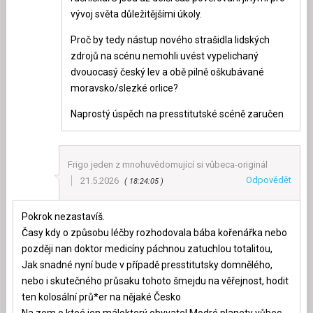
vývoj světa důležitějšími úkoly.
Proč by tedy nástup nového strašidla lidských
zdrojů na scénu nemohli uvést vypelichaný
dvouocasý český lev a obě pilně oškubávané
moravsko/slezké orlice?
Naprostý úspěch na presstitutské scéně zaručen
Frigo jeden z mnohuvědomující si vůbeca-originál
Odpovědět
21.5.2026
18:24:05
Pokrok nezastavíš.
Časy kdy o způsobu léčby rozhodovala bába kořenářka nebo
později nan doktor medicíny páchnou zatuchlou totalitou,
Jak snadné nyní bude v případě presstitutsky domnělého,
nebo i skutečného průsaku tohoto šmejdu na věřejnost, hodit
ten kolosální prů*er na nějaké Česko