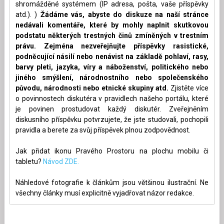
shromážděné systémem (IP adresa, pošta, vaše příspěvky
atd.). )
Žádáme vás, abyste do diskuze na naší stránce
nedávali komentáře, které by mohly naplnit skutkovou
podstatu některých trestných činů zmíněných v trestním
právu. Zejména nezveřejňujte příspěvky rasistické,
podněcující násilí nebo nenávist na základě pohlaví, rasy,
barvy pleti, jazyka, víry a náboženství, politického nebo
jiného smýšlení, národnostního nebo společenského
původu, národnosti nebo etnické skupiny atd.
Zjistěte více
o povinnostech diskutéra v pravidlech našeho portálu, které
je povinen prostudovat každý diskutér. Zveřejněním
diskusního příspěvku potvrzujete, že jste studovali, pochopili
pravidla a berete za svůj příspěvek plnou zodpovědnost.
Jak přidat ikonu Pravého Prostoru na plochu mobilu či
tabletu?
Návod ZDE.
Náhledové fotografie k článkům jsou většinou ilustrační. Ne
všechny články musí explicitně vyjadřovat názor redakce.