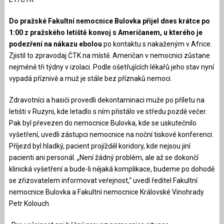
Do pražské Fakultní nemocnice Bulovka přijel dnes krátce po
1:00 z pražského letiště konvoj s Američanem, u kterého je
podezření na nákazu ebolou
po kontaktu s nakaženým v Africe.
Zjistil to zpravodaj ČTK na místě. Američan v nemocnici zůstane
nejméně tři týdny v izolaci. Podle ošetřujících lékařů jeho stav nyní
vypadá příznivě a muž je stále bez příznaků nemoci.
Zdravotníci a hasiči provedli dekontaminaci muže po příletu na
letišti v Ruzyni, kde letadlo s ním přistálo ve středu pozdě večer.
Pak byl převezen do nemocnice Bulovka, kde se uskutečnilo
vyšetření, uvedli zástupci nemocnice na noční tiskové konferenci.
Příjezd byl hladký, pacient projížděl koridory, kde nejsou jiní
pacienti ani personál. „Není žádný problém, ale až se dokončí
klinická vyšetření a bude-li nějaká komplikace, budeme po dohodě
se zřizovatelem informovat veřejnost,“ uvedl ředitel Fakultní
nemocnice Bulovka a Fakultní nemocnice Královské Vinohrady
Petr Kolouch.