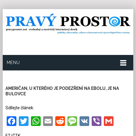
MENU
21.5.2026
Redakce
13
Kategorie:
Společnost
1022 přečtení
AMERIČAN, U KTERÉHO JE PODEZŘENÍ NA EBOLU, JE NA
BULOVCE
Sdílejte článek:
Facebook
Twitter
WhatsApp
Email
Reddit
Message
VK
Viber
Gmai
ET/ČTK