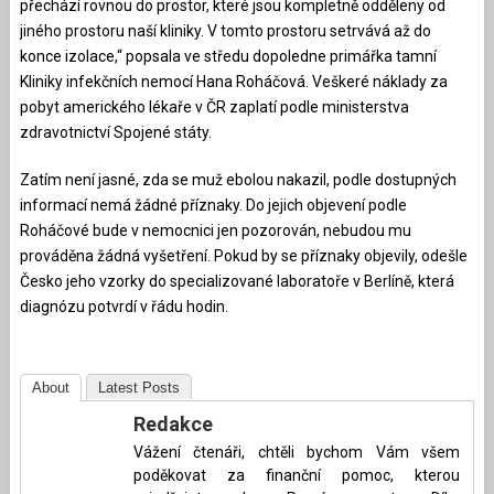
přechází rovnou do prostor, které jsou kompletně odděleny od
jiného prostoru naší kliniky. V tomto prostoru setrvává až do
konce izolace,“ popsala ve středu dopoledne primářka tamní
Kliniky infekčních nemocí Hana Roháčová. Veškeré náklady za
pobyt amerického lékaře v ČR zaplatí podle ministerstva
zdravotnictví Spojené státy.
Zatím není jasné, zda se muž ebolou nakazil, podle dostupných
informací nemá žádné příznaky. Do jejich objevení podle
Roháčové bude v nemocnici jen pozorován, nebudou mu
prováděna žádná vyšetření. Pokud by se příznaky objevily, odešle
Česko jeho vzorky do specializované laboratoře v Berlíně, která
diagnózu potvrdí v řádu hodin.
About
Latest Posts
Redakce
Vážení čtenáři, chtěli bychom Vám všem
poděkovat za finanční pomoc, kterou