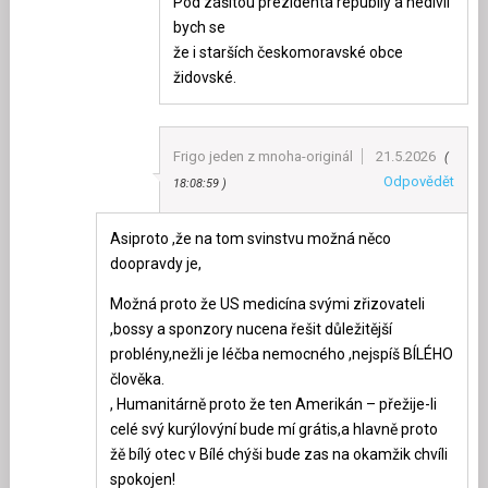
Pod zášitou prezidenta republiy a nedivil
bych se
že i starších českomoravské obce
židovské.
Frigo jeden z mnoha-originál
21.5.2026
Odpovědět
18:08:59
Asiproto ,že na tom svinstvu možná něco
doopravdy je,
Možná proto že US medicína svými zřizovateli
,bossy a sponzory nucena řešit důležitější
problény,nežli je léčba nemocného ,nejspíš BÍLÉHO
člověka.
, Humanitárně proto že ten Amerikán – přežije-li
celé svý kurýlovýní bude mí grátis,a hlavně proto
žě bílý otec v Bílé chýši bude zas na okamžik chvíli
spokojen!