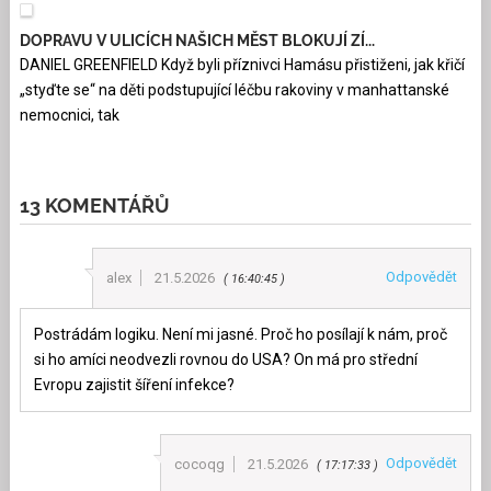
DOPRAVU V ULICÍCH NAŠICH MĚST BLOKUJÍ ZÍ...
DANIEL GREENFIELD Když byli příznivci Hamásu přistiženi, jak křičí
„styďte se“ na děti podstupující léčbu rakoviny v manhattanské
nemocnici, tak
13 KOMENTÁŘŮ
Odpovědět
alex
21.5.2026
16:40:45
Postrádám logiku. Není mi jasné. Proč ho posílají k nám, proč
si ho amíci neodvezli rovnou do USA? On má pro střední
Evropu zajistit šíření infekce?
Odpovědět
cocoqg
21.5.2026
17:17:33