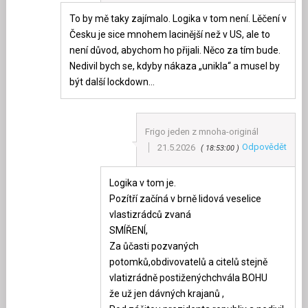
To by mě taky zajímalo. Logika v tom není. Lěčení v
Česku je sice mnohem lacinější než v US, ale to
není důvod, abychom ho přijali. Něco za tím bude.
Nedivil bych se, kdyby nákaza „unikla“ a musel by
být další lockdown…
Frigo jeden z mnoha-originál
Odpovědět
21.5.2026
18:53:00
Logika v tom je.
Pozítří začíná v brně lidová veselice
vlastizrádců zvaná
SMÍŘENÍ,
Za ůčasti pozvaných
potomků,obdivovatelů a citelů stejně
vlatizrádně postiženýchchvála BOHU
že už jen dávných krajanů ,