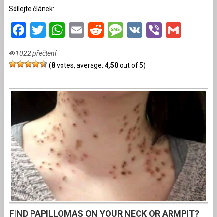
Sdílejte článek:
Facebook
Twitter
WhatsApp
Email
Reddit
Message
VK
Viber
Gmai
1022 přečtení
(
8
votes, average:
4,50
out of 5)
FIND PAPILLOMAS ON YOUR NECK OR ARMPIT?