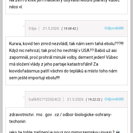
Na zem o kteé jen málokterý obyvatel Modré planety vůbec
něco ví.
Odpovědět
Dája
21.5.2026
19:08:42
Kurwa, kovid ten zmrd nezvládl, tak nám sem tahá ebolu???!!!
Když nic nehrozí, tak proč ho nechtějí v USA?? Babiš už asi
zapomněl, proč prohrál minulé volby, dement jeden! Vůbec
má složení vlády z jeho partaje katastrofální! Za
kiovidofašismus patří všichni do tepláků a místo toho nám
sem ještě importují ebolu!!!!
Odpovědět
balíkR27122024CZ
21.5.2026
19:22:22
zdravotnictvi . mo . gov . cz / odbor-biologicke-ochrany-
techonin
jako že tohle zařízení je pouz pro mimozemskou invazi ?