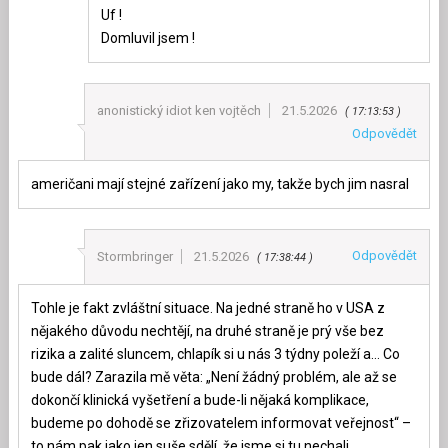
Uf !
Domluvil jsem !
anonistický idiot ken vojtěch
21.5.2026
17:13:53
Odpovědět
američani mají stejné zařízení jako my, takže bych jim nasral
Odpovědět
Stormbringer
21.5.2026
17:38:44
Tohle je fakt zvláštní situace. Na jedné straně ho v USA z
nějakého důvodu nechtějí, na druhé straně je prý vše bez
rizika a zalité sluncem, chlapík si u nás 3 týdny poleží a… Co
bude dál? Zarazila mě věta: „Není žádný problém, ale až se
dokončí klinická vyšetření a bude-li nějaká komplikace,
budeme po dohodě se zřizovatelem informovat veřejnost“ –
to nám pak jako jen suše sdělí, že jsme si tu nechali