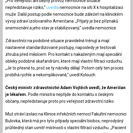
„Pro veřejnost ani běžný provoz nemocnice situace
nepředstavuje riziko,“
uvedla
nemocnice na síti X k hospitalizaci
muže. Další postup podle nemocnice bude záležet na klinickém
vývoji zdraví izolovaného Američana. „Přijatý je bez příznaků
onemocnění a jeho stav je stabilizovaný,“ uvedla nemocnice.
Zdravotníci na podobné situace pravidelně trénují a mají
nastavené standardizované postupy, naposledy je testovali
zhruba před měsícem. Pro kontakt s nakaženým mají speciální
obleky podobné skafandrům, které mají vlastní filtraci vzduchu.
„Je to přesně to, proč se ty nácviky dělají. Potom celý ten proces
probíhá rychle a nekomplikovaně,“ uvedl Kolouch.
Český ministr zdravotnictví Adam Vojtěch uvedl, že Američan
je lékařem.
Podle ministra nepřijde do kontaktu s českými
občany, nepředstavuje proto pro veřejnost zdravotní riziko.
Muž stráví izolaci na Klinice infekčních nemocí Fakultní nemocnici
Bulovka, která má pro tyto případy speciální biobox, neprodyšný
průhledný stan uvnitř místnosti s vlastní filtrací vzduchu. „Pacient