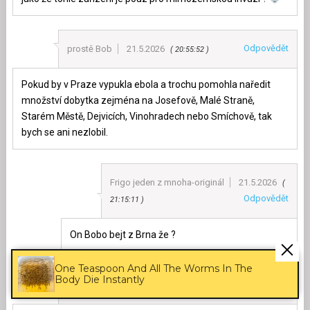
Odpovědět
prostě Bob
21.5.2026
20:55:52
Pokud by v Praze vypukla ebola a trochu pomohla naředit
množství dobytka zejména na Josefově, Malé Straně,
Starém Městě, Dejvicích, Vinohradech nebo Smíchově, tak
bych se ani nezlobil.
Frigo jeden z mnoha-originál
21.5.2026
Odpovědět
21:15:11
On Bobo bejt z Brna že ?
One Teaspoon And All The Worms In The
Body Die Instantly
Odpovědět
PLC Programator
22.5.2026
11:22:52