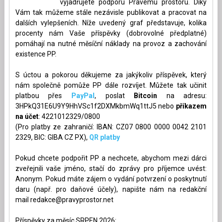
vyjadřujete podporu Pravému prostoru. Díky
Vám tak můžeme stále nezávisle publikovat a pracovat na
dalších vylepšeních. Níže uvedený graf představuje, kolika
procenty nám Vaše příspěvky (dobrovolné předplatné)
pomáhají na nutné měsíční náklady na provoz a zachování
existence PP.
S úctou a pokorou děkujeme za jakýkoliv příspěvek, který
nám společně pomůže PP dále rozvíjet. Můžete tak učinit
platbou přes
PayPal
, poslat
Bitcoin
na adresu:
3HPkQ31E6U9Y9HhVSc1f2DXMkbmWq1ttJ5 nebo
příkazem
na účet
: 4221012329/0800
(Pro platby ze zahraničí: IBAN: CZ07 0800 0000 0042 2101
2329, BIC: GIBA CZ PX),
QR platby
Pokud chcete podpořit PP a nechcete, abychom mezi dárci
zveřejnili vaše jméno, stačí do zprávy pro příjemce uvést:
Anonym. Pokud máte zájem o vydání potvrzení o poskytnutí
daru (např. pro daňové účely), napište nám na redakční
mail
redakce@pravyprostor.net
Příspěvky za měsíc SRPEN 2026: