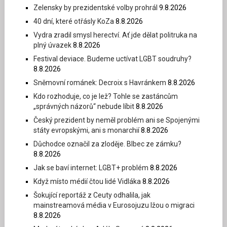
Zelensky by prezidentské volby prohrál
9.8.2026
40 dní, které otřásly KoZa
8.8.2026
Vydra zradil smysl herectví. Ať jde dělat politruka na
plný úvazek
8.8.2026
Festival deviace. Budeme uctívat LGBT soudruhy?
8.8.2026
Sněmovní románek: Decroix s Havránkem
8.8.2026
Kdo rozhoduje, co je lež? Tohle se zastáncům
„správných názorů“ nebude líbit
8.8.2026
Český prezident by neměl problém ani se Spojenými
státy evropskými, ani s monarchií
8.8.2026
Důchodce označil za zloděje. Blbec ze zámku?
8.8.2026
Jak se baví internet: LGBT+ problém
8.8.2026
Když místo médií čtou lidé Vidláka
8.8.2026
Šokující reportáž z Ceuty odhalila, jak
mainstreamová média v Eurosojuzu lžou o migraci
8.8.2026