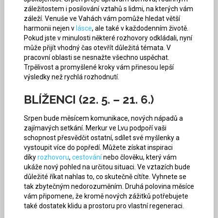
záležitostem i posilování vztahů s lidmi, na kterých vám
záleží. Venuše ve Vahách vám pomůže hledat větší
harmonii nejen v
lásce
, ale také v každodenním životě.
Pokud jste v minulosti některé rozhovory odkládali, nyní
může přijít vhodný čas otevřít důležitá témata. V
pracovní oblasti se nesnažte všechno uspěchat.
Trpělivost a promyšlené kroky vám přinesou lepší
výsledky než rychlá rozhodnutí.
BLÍŽENCI (22. 5. – 21. 6.)
Srpen bude měsícem komunikace, nových nápadů a
zajímavých setkání. Merkur ve Lvu podpoří vaši
schopnost přesvědčit ostatní, sdílet své myšlenky a
vystoupit více do popředí. Můžete získat inspiraci
díky
rozhovoru
,
cestování
nebo člověku, který vám
ukáže nový pohled na určitou situaci. Ve vztazích bude
důležité říkat nahlas to, co skutečně cítíte. Vyhnete se
tak zbytečným nedorozuměním. Druhá polovina měsíce
vám připomene, že kromě nových zážitků potřebujete
také dostatek klidu a prostoru pro vlastní regeneraci.