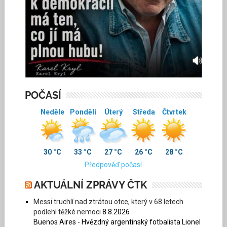
POČASÍ
Neděle
Pondělí
Úterý
Středa
Čtvrtek
30 °C
33 °C
27 °C
26 °C
28 °C
Předpověď počasí
AKTUÁLNÍ ZPRÁVY ČTK
Messi truchlí nad ztrátou otce, který v 68 letech
podlehl těžké nemoci
8.8.2026
Buenos Aires - Hvězdný argentinský fotbalista Lionel