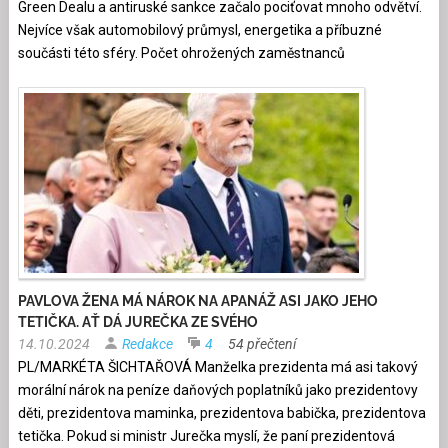
Green Dealu a antiruské sankce začalo pociťovat mnoho odvětví.
Nejvíce však automobilový průmysl, energetika a příbuzné
součásti této sféry. Počet ohrožených zaměstnanců
PAVLOVA ŽENA MÁ NÁROK NA APANÁŽ ASI JAKO JEHO
TETIČKA. AŤ DÁ JUREČKA ZE SVÉHO
14.10.2024
Redakce
4
54 přečtení
PL/MARKÉTA ŠICHTAŘOVÁ Manželka prezidenta má asi takový
morální nárok na peníze daňových poplatníků jako prezidentovy
děti, prezidentova maminka, prezidentova babička, prezidentova
tetička. Pokud si ministr Jurečka myslí, že paní prezidentová