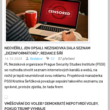
NEOVĚŘILI, JEN OPSALI. NEZISKOVKA DALA SEZNAM
„DEZINFORMÁTORŮ“, REDAKCE ŠÍŘÍ
14.10.2024
Redakce
10
57 přečtení
PL Nezisková organizace Prague Security Studies Institute (PSSI)
se rozhodla stvořit seznam internetových kanálů a webů, na
nichž je lepší neumísťovat svou reklamu. Projektová manažerka
PSSI Kristína Šefčíková považuje sepsání takového seznamu za
správné, protože zjistila, že řada firem
VMĚŠOVÁNÍ DO VOLEB? DEMOKRATÉ NEPOTVRDÍ VOLBY,
POKUD TRUMP VYHRAJE