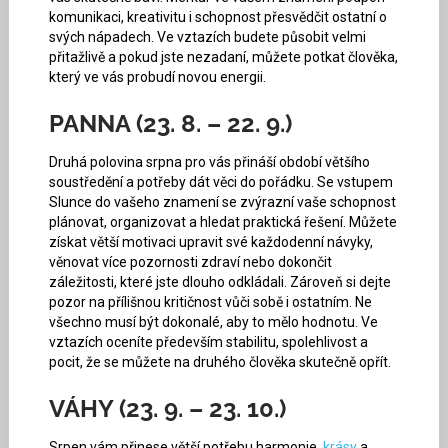
komunikaci, kreativitu i schopnost přesvědčit ostatní o
svých nápadech. Ve vztazích budete působit velmi
přitažlivě a pokud jste nezadaní, můžete potkat člověka,
který ve vás probudí novou energii.
PANNA (23. 8. – 22. 9.)
Druhá polovina srpna pro vás přináší období většího
soustředění a potřeby dát věci do pořádku. Se vstupem
Slunce do vašeho znamení se zvýrazní vaše schopnost
plánovat, organizovat a hledat praktická řešení. Můžete
získat větší motivaci upravit své každodenní návyky,
věnovat více pozornosti zdraví nebo dokončit
záležitosti, které jste dlouho odkládali. Zároveň si dejte
pozor na přílišnou kritičnost vůči sobě i ostatním. Ne
všechno musí být dokonalé, aby to mělo hodnotu. Ve
vztazích oceníte především stabilitu, spolehlivost a
pocit, že se můžete na druhého člověka skutečně opřít.
VÁHY (23. 9. – 23. 10.)
Srpen vám přinese větší potřebu harmonie,
krásy
a