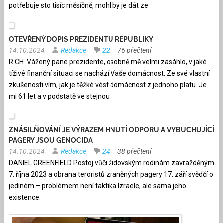
potřebuje sto tisíc měsíčně, mohl by je dát ze
OTEVŘENÝ DOPIS PREZIDENTU REPUBLIKY
14.10.2024
Redakce
22
76 přečtení
R.CH. Vážený pane prezidente, osobně mě velmi zasáhlo, v jaké
tíživé finanční situaci se nachází Vaše domácnost. Ze své vlastní
zkušenosti vím, jak je těžké vést domácnost z jednoho platu. Je
mi 61 let a v podstatě ve stejnou
ZNÁSILŇOVÁNÍ JE VÝRAZEM HNUTÍ ODPORU A VYBUCHUJÍCÍ
PAGERY JSOU GENOCIDA
14.10.2024
Redakce
24
38 přečtení
DANIEL GREENFIELD Postoj vůči židovským rodinám zavražděným
7. října 2023 a obrana teroristů zraněných pagery 17. září svědčí o
jediném – problémem není taktika Izraele, ale sama jeho
existence.