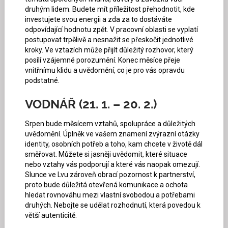
druhým lidem. Budete mít příležitost přehodnotit, kde
investujete svou energii a zda za to dostáváte
odpovídající hodnotu zpět. V pracovní oblasti se vyplatí
postupovat trpělivě a nesnažit se přeskočit jednotlivé
kroky. Ve vztazích může přijít důležitý rozhovor, který
posílí vzájemné porozumění. Konec měsíce přeje
vnitřnímu klidu a uvědomění, co je pro vás opravdu
podstatné.
VODNÁŘ (21. 1. – 20. 2.)
Srpen bude měsícem vztahů, spolupráce a důležitých
uvědomění. Úplněk ve vašem znamení zvýrazní otázky
identity, osobních potřeb a toho, kam chcete v životě dál
směřovat. Můžete si jasněji uvědomit, které situace
nebo vztahy vás podporují a které vás naopak omezují.
Slunce ve Lvu zároveň obrací pozornost k partnerství,
proto bude důležitá otevřená komunikace a ochota
hledat rovnováhu mezi vlastní svobodou a potřebami
druhých. Nebojte se udělat rozhodnutí, která povedou k
větší autenticitě.