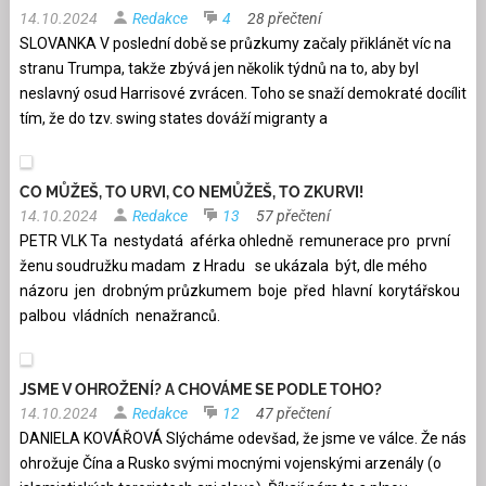
14.10.2024
Redakce
4
28 přečtení
SLOVANKA V poslední době se průzkumy začaly přiklánět víc na
stranu Trumpa, takže zbývá jen několik týdnů na to, aby byl
neslavný osud Harrisové zvrácen. Toho se snaží demokraté docílit
tím, že do tzv. swing states dováží migranty a
CO MŮŽEŠ, TO URVI, CO NEMŮŽEŠ, TO ZKURVI!
14.10.2024
Redakce
13
57 přečtení
PETR VLK Ta nestydatá aférka ohledně remunerace pro první
ženu soudružku madam z Hradu se ukázala být, dle mého
názoru jen drobným průzkumem boje před hlavní korytářskou
palbou vládních nenažranců.
JSME V OHROŽENÍ? A CHOVÁME SE PODLE TOHO?
14.10.2024
Redakce
12
47 přečtení
DANIELA KOVÁŘOVÁ Slýcháme odevšad, že jsme ve válce. Že nás
ohrožuje Čína a Rusko svými mocnými vojenskými arzenály (o