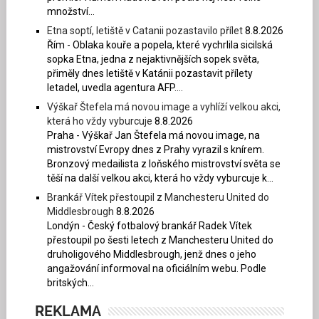
množství...
Etna soptí, letiště v Catanii pozastavilo přílet
8.8.2026
Řím - Oblaka kouře a popela, které vychrlila sicilská
sopka Etna, jedna z nejaktivnějších sopek světa,
přiměly dnes letiště v Katánii pozastavit přílety
letadel, uvedla agentura AFP....
Výškař Štefela má novou image a vyhlíží velkou akci,
která ho vždy vyburcuje
8.8.2026
Praha - Výškař Jan Štefela má novou image, na
mistrovství Evropy dnes z Prahy vyrazil s knírem.
Bronzový medailista z loňského mistrovství světa se
těší na další velkou akci, která ho vždy vyburcuje k...
Brankář Vítek přestoupil z Manchesteru United do
Middlesbrough
8.8.2026
Londýn - Český fotbalový brankář Radek Vítek
přestoupil po šesti letech z Manchesteru United do
druholigového Middlesbrough, jenž dnes o jeho
angažování informoval na oficiálním webu. Podle
britských...
REKLAMA