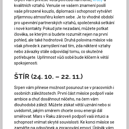
kvalitních vztahů. Venuše ve vašem znamení posílí
vaše přirozené kouzlo, diplomacii i schopnost vytvářet
příjemnou atmosféru kolem sebe. Je to vhodné období
pro upevnění partnerských vztahů, společenská setkání
i nové kontakty. Pokud jste nezadaní, můžete potkat
člověka, se kterým si budete rozumět nejen na první
pohled, ale také hodnotově. Druhá polovina měsíce vás
však přivede k zamyšlení nad tím, zda některé vztahy
nebo závazky stále odpovídají tomu, co skutečně
potřebujete. Upřímnost vůči sobě bude klíčem k větší
spokojenosti.
ŠTÍR (24. 10. – 22. 11.)
Srpen vám přinese možnost posunout se v pracovních i
osobních záležitostech. První část měsíce podpoří vaše
ambice a chuť dosáhnout něčeho, na čem vám
dlouhodobě záleží. Můžete získat větší uznání nebo si
uvědomit, jakým směrem chcete svou energii dál
směřovat. Mars v Raku zároveň podpoří vaši intuici a
schopnost vnímat skryté souvislosti. Ke konci měsíce se
zaměřte na odpočinek a zpracování emocí. Úplněk vám