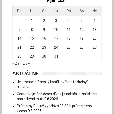
Říjen 2024
Po
Út
St
Čt
Pá
So
Ne
1
2
3
4
5
6
7
8
9
10
11
12
13
14
15
16
17
18
19
20
21
22
23
24
25
26
27
28
29
30
31
« Zář
Lis »
AKTUÁLNĚ
Je americko-íránský konflikt vůbec řešitelný?
9.8.2026
Ceuta: Nejméně deset dívek již nahlásilo znásilnění
marockými muži
9.8.2026
Průměrný Rus už vydělává 98.89% průměrného
Čecha
9.8.2026