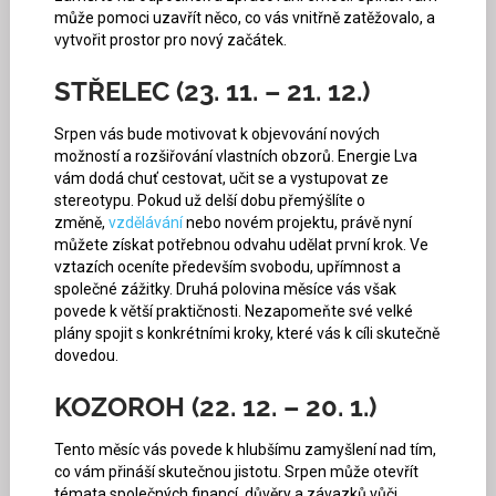
může pomoci uzavřít něco, co vás vnitřně zatěžovalo, a
vytvořit prostor pro nový začátek.
STŘELEC (23. 11. – 21. 12.)
Srpen vás bude motivovat k objevování nových
možností a rozšiřování vlastních obzorů. Energie Lva
vám dodá chuť cestovat, učit se a vystupovat ze
stereotypu. Pokud už delší dobu přemýšlíte o
změně,
vzdělávání
nebo novém projektu, právě nyní
můžete získat potřebnou odvahu udělat první krok. Ve
vztazích oceníte především svobodu, upřímnost a
společné zážitky. Druhá polovina měsíce vás však
povede k větší praktičnosti. Nezapomeňte své velké
plány spojit s konkrétními kroky, které vás k cíli skutečně
dovedou.
KOZOROH (22. 12. – 20. 1.)
Tento měsíc vás povede k hlubšímu zamyšlení nad tím,
co vám přináší skutečnou jistotu. Srpen může otevřít
témata společných financí, důvěry a závazků vůči