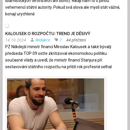
islamistických teroristech ani slovo). Říkají nám to s plnou
vehemencí státní autority. Pokud svá slova ale myslí stát vážně,
konají urychleně
KALOUSEK O ROZPOČTU: TREND JE DĚSIVÝ
14.10.2024
Redakce
7
44 přečtení
PZ Někdejší ministr financí Miroslav Kalousek a také bývalý
předseda TOP 09 ostře zkritizoval ekonomickou politiku
současné vlády a uvedl, že ministr financí Stanjura při
sestavování státního rozpočtu na příští rok profesně selhal.