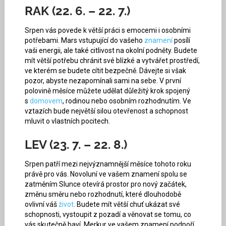
RAK (22. 6. – 22. 7.)
Srpen vás povede k větší práci s emocemi i osobními
potřebami. Mars vstupující do vašeho
znamení
posílí
vaši energii, ale také citlivost na okolní podněty. Budete
mít větší potřebu chránit své blízké a vytvářet prostředí,
ve kterém se budete cítit bezpečně. Dávejte si však
pozor, abyste nezapomínali sami na sebe. V první
polovině měsíce můžete udělat důležitý krok spojený
s
domovem
, rodinou nebo osobním rozhodnutím. Ve
vztazích bude největší silou otevřenost a schopnost
mluvit o vlastních pocitech.
LEV (23. 7. – 22. 8.)
Srpen patří mezi nejvýznamnější měsíce tohoto roku
právě pro vás. Novoluní ve vašem znamení spolu se
zatměním Slunce otevírá prostor pro nový začátek,
změnu směru nebo rozhodnutí, které dlouhodobě
ovlivní váš
život
. Budete mít větší chuť ukázat své
schopnosti, vystoupit z pozadí a věnovat se tomu, co
vás skutečně baví. Merkur ve vašem znamení podpoří