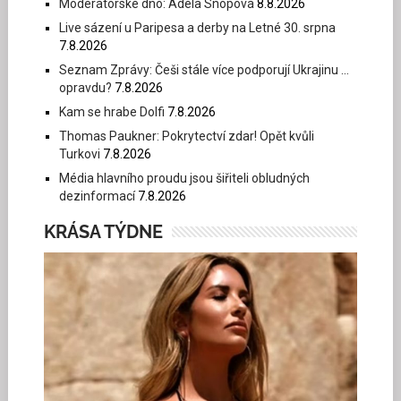
Moderátorské dno: Adéla Snopová
8.8.2026
Live sázení u Paripesa a derby na Letné 30. srpna
7.8.2026
Seznam Zprávy: Češi stále více podporují Ukrajinu …
opravdu?
7.8.2026
Kam se hrabe Dolfi
7.8.2026
Thomas Paukner: Pokrytectví zdar! Opět kvůli
Turkovi
7.8.2026
Média hlavního proudu jsou šiřiteli obludných
dezinformací
7.8.2026
KRÁSA TÝDNE