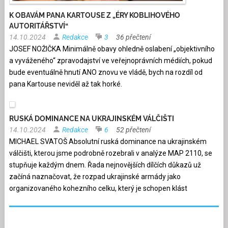
K OBAVÁM PANA KARTOUSE Z „ÉRY KOBLIHOVÉHO
AUTORITÁŘSTVÍ“
14.10.2024
Redakce
3
36 přečtení
JOSEF NOŽIČKA Minimálně obavy ohledně oslabení „objektivního
a vyváženého“ zpravodajství ve veřejnoprávních médiích, pokud
bude eventuálně hnutí ANO znovu ve vládě, bych na rozdíl od
pana Kartouse neviděl až tak horké.
RUSKÁ DOMINANCE NA UKRAJINSKÉM VÁLČIŠTI
14.10.2024
Redakce
6
52 přečtení
MICHAEL SVATOŠ Absolutní ruská dominance na ukrajinském
válčišti, kterou jsme podrobně rozebrali v analýze MAP 2110, se
stupňuje každým dnem. Řada nejnovějších dílčích důkazů už
začíná naznačovat, že rozpad ukrajinské armády jako
organizovaného kohezního celku, který je schopen klást