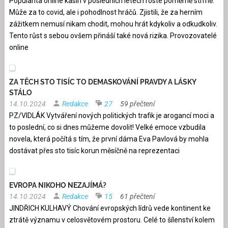
Popularita online kasin v posledních letech roste poměrně strmě.
Může za to covid, ale i pohodlnost hráčů. Zjistili, že za herním
zážitkem nemusí nikam chodit, mohou hrát kdykoliv a odkudkoliv.
Tento růst s sebou ovšem přináší také nová rizika. Provozovatelé
online
ZA TĚCH STO TISÍC TO DEMASKOVÁNÍ PRAVDY A LÁSKY
STÁLO
14.10.2024
Redakce
27
59 přečtení
PZ/VIDLÁK Vytváření nových politických trafik je arogancí moci a
to poslední, co si dnes můžeme dovolit! Velké emoce vzbudila
novela, která počítá s tím, že první dáma Eva Pavlová by mohla
dostávat přes sto tisíc korun měsíčně na reprezentaci
EVROPA NIKOHO NEZAJÍMÁ?
14.10.2024
Redakce
15
61 přečtení
JINDŘICH KULHAVÝ Chování evropských lídrů vede kontinent ke
ztrátě významu v celosvětovém prostoru. Celé to šílenství kolem