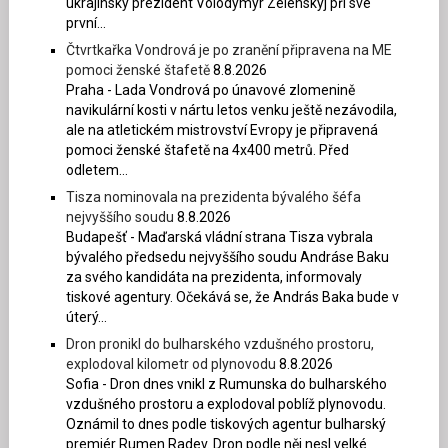
ukrajinský prezident Volodymyr Zelenskyj při své
první...
Čtvrtkařka Vondrová je po zranění připravena na ME
pomoci ženské štafetě
8.8.2026
Praha - Lada Vondrová po únavové zlomenině
navikulární kosti v nártu letos venku ještě nezávodila,
ale na atletickém mistrovství Evropy je připravená
pomoci ženské štafetě na 4x400 metrů. Před
odletem...
Tisza nominovala na prezidenta bývalého šéfa
nejvyššího soudu
8.8.2026
Budapešť - Maďarská vládní strana Tisza vybrala
bývalého předsedu nejvyššího soudu Andráse Baku
za svého kandidáta na prezidenta, informovaly
tiskové agentury. Očekává se, že András Baka bude v
úterý...
Dron pronikl do bulharského vzdušného prostoru,
explodoval kilometr od plynovodu
8.8.2026
Sofia - Dron dnes vnikl z Rumunska do bulharského
vzdušného prostoru a explodoval poblíž plynovodu.
Oznámil to dnes podle tiskových agentur bulharský
premiér Rumen Radev. Dron podle něj nesl velké