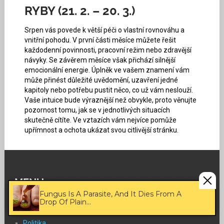
RYBY (21. 2. – 20. 3.)
Srpen vás povede k větší péči o vlastní rovnováhu a
vnitřní pohodu. V první části měsíce můžete řešit
každodenní povinnosti, pracovní režim nebo zdravější
návyky. Se závěrem měsíce však přichází silnější
emocionální energie. Úplněk ve vašem znamení vám
může přinést důležité uvědomění, uzavření jedné
kapitoly nebo potřebu pustit něco, co už vám neslouží.
Vaše intuice bude výraznější než obvykle, proto věnujte
pozornost tomu, jak se v jednotlivých situacích
skutečně cítíte. Ve vztazích vám nejvíce pomůže
upřímnost a ochota ukázat svou citlivější stránku.
MENU
Fungus Is A Parasite, And It Dies From A
Drop Of Plain...
Domů
Politika