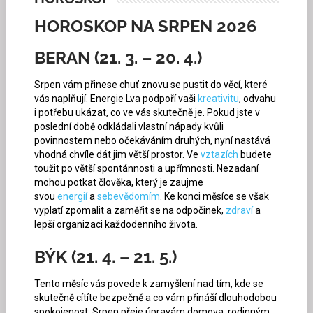
HOROSKOP NA SRPEN 2026
BERAN (21. 3. – 20. 4.)
Srpen vám přinese chuť znovu se pustit do věcí, které
vás naplňují. Energie Lva podpoří vaši
kreativitu
, odvahu
i potřebu ukázat, co ve vás skutečně je. Pokud jste v
poslední době odkládali vlastní nápady kvůli
povinnostem nebo očekáváním druhých, nyní nastává
vhodná chvíle dát jim větší prostor. Ve
vztazích
budete
toužit po větší spontánnosti a upřímnosti. Nezadaní
mohou potkat člověka, který je zaujme
svou
energií
a
sebevědomím
. Ke konci měsíce se však
vyplatí zpomalit a zaměřit se na odpočinek,
zdraví
a
lepší organizaci každodenního života.
BÝK (21. 4. – 21. 5.)
Tento měsíc vás povede k zamyšlení nad tím, kde se
skutečně cítíte bezpečně a co vám přináší dlouhodobou
spokojenost. Srpen přeje úpravám domova, rodinným