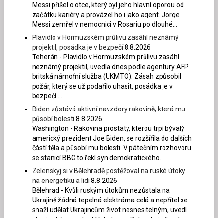
Messi přišel o otce, který byl jeho hlavní oporou od
začátku kariéry a provázel ho i jako agent. Jorge
Messi zemřel v nemocnici v Rosariu po dlouhé...
Plavidlo v Hormuzském průlivu zasáhl neznámý
projektil, posádka je v bezpečí
8.8.2026
Teherán - Plavidlo v Hormuzském průlivu zasáhl
neznámý projektil, uvedla dnes podle agentury AFP
britská námořní služba (UKMTO). Zásah způsobil
požár, který se už podařilo uhasit, posádka je v
bezpečí....
Biden zůstává aktivní navzdory rakovině, která mu
působí bolesti
8.8.2026
Washington - Rakovina prostaty, kterou trpí bývalý
americký prezident Joe Biden, se rozšířila do dalších
částí těla a působí mu bolesti. V pátečním rozhovoru
se stanicí BBC to řekl syn demokratického...
Zelenskyj si v Bělehradě postěžoval na ruské útoky
na energetiku a lidi
8.8.2026
Bělehrad - Kvůli ruským útokům nezůstala na
Ukrajině žádná tepelná elektrárna celá a nepřítel se
snaží udělat Ukrajincům život nesnesitelným, uvedl