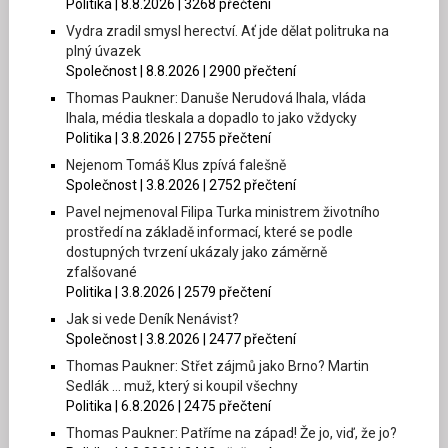
Politika | 8.8.2026 | 3268 přečtení
Vydra zradil smysl herectví. Ať jde dělat politruka na
plný úvazek
Společnost | 8.8.2026 | 2900 přečtení
Thomas Paukner: Danuše Nerudová lhala, vláda
lhala, média tleskala a dopadlo to jako vždycky
Politika | 3.8.2026 | 2755 přečtení
Nejenom Tomáš Klus zpívá falešně
Společnost | 3.8.2026 | 2752 přečtení
Pavel nejmenoval Filipa Turka ministrem životního
prostředí na základě informací, které se podle
dostupných tvrzení ukázaly jako záměrně
zfalšované
Politika | 3.8.2026 | 2579 přečtení
Jak si vede Deník Nenávist?
Společnost | 3.8.2026 | 2477 přečtení
Thomas Paukner: Střet zájmů jako Brno? Martin
Sedlák … muž, který si koupil všechny
Politika | 6.8.2026 | 2475 přečtení
Thomas Paukner: Patříme na západ! Že jo, viď, že jo?