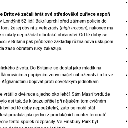
e Britové začali brát své středověké zuřivce aspoň
 v Londýně 52 lidí. Bakrí uprchl před zájmem policie do
tom, že jej obviní z velezrady (
high treason
), nakonec mu
akrí nikdy nepožádal o britské občanství. Od té doby se
čci v Británii pak průběžně zakládají různá nová uskupení
áda zase obratem ruky zakazuje.
ického života. Do Británie se dostal jako mladík na
 flámováním a popíjením znovu našel náboženství, a to ve
o Afghánistánu bojovat proti sovětským jednotkám.
e vrátil o dvě ruce a jedno oko lehčí. Sám Masrí tvrdí, že
ylo asi tak, že k úrazu přišel při nějakém tom cvičném
ík byl od té doby nepoužitelný, zato se mohl stát
která proslula jako jedno z produkčních center teroristů.
čně tento spolek rozprášily. Ve Finsbury Park byl