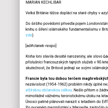
MARIAN KECHLIBAR
Velká Británie těžce doplácí na staré chyby v azyl
Do širšího povědomí přivedla pojem
Londonistán
knihu o šíření islámského fundamentalismu v Britá
zde
).
[ad#clanek-respo]
Kniha loni slavila desáté narozeniny, ale slovo
Lo
příslušníci francouzských tajných služeb v 90.lete
skutečnost, že Britové jednají se svými islámským
Francie byla tou dobou terčem maghrebských t
nezávislost (1954-1962) problém nikdy úplně nez
alžírskou občanskou válkou
. Nešlo přitom o žádn
mimořádně vážnému teroristickému útoku na letadlo
Únosci patrně plánovali narazit s letadlem do Eiff
Po nuceném mezipřistání v Marseille zaútočilo na