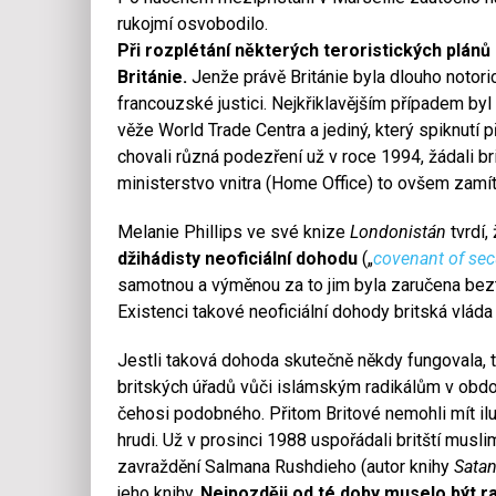
rukojmí osvobodilo.
Při rozplétání některých teroristických plánů z
Británie.
Jenže právě Británie byla dlouho notori
francouzské justici. Nejkřiklavějším případem byl
věže World Trade Centra a jediný, který spiknutí p
chovali různá podezření už v roce 1994, žádali br
ministerstvo vnitra (Home Office) to ovšem zamít
Melanie Phillips ve své knize
Londonistán
tvrdí,
džihádisty neoficiální dohodu
(„
covenant of sec
samotnou a výměnou za to jim byla zaručena beztr
Existenci takové neoficiální dohody britská vlád
Jestli taková dohoda skutečně někdy fungovala,
britských úřadů vůči islámským radikálům v obdo
čehosi podobného. Přitom Britové nemohli mít il
hrudi. Už v prosinci 1988 uspořádali britští musl
zavraždění Salmana Rushdieho (autor knihy
Satan
jeho knihy.
Nejpozději od té doby muselo být r