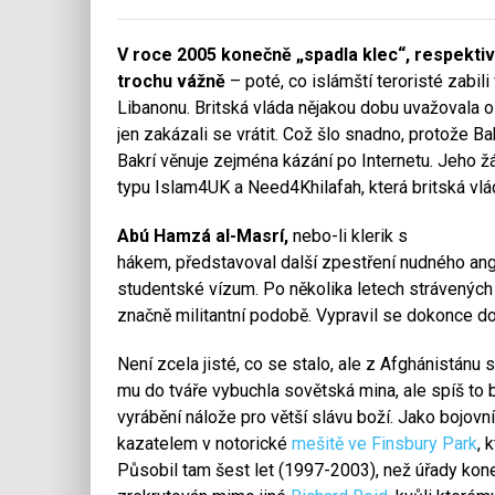
V roce 2005 konečně „spadla klec“, respektiv
trochu vážně
– poté, co islámští teroristé zabili
Libanonu. Britská vláda nějakou dobu uvažovala o 
jen zakázali se vrátit. Což šlo snadno, protože B
Bakrí věnuje zejména kázání po Internetu. Jeho žá
typu Islam4UK a Need4Khilafah, která britská vl
Abú Hamzá al-Masrí,
nebo-li klerik s
hákem, představoval další zpestření nudného angl
studentské vízum. Po několika letech strávených
značně militantní podobě. Vypravil se dokonce d
Není zcela jisté, co se stalo, ale z Afghánistánu s
mu do tváře vybuchla sovětská mina, ale spíš to b
vyrábění nálože pro větší slávu boží. Jako bojovn
kazatelem v notorické
mešitě ve Finsbury Park
, 
Působil tam šest let (1997-2003), než úřady kone