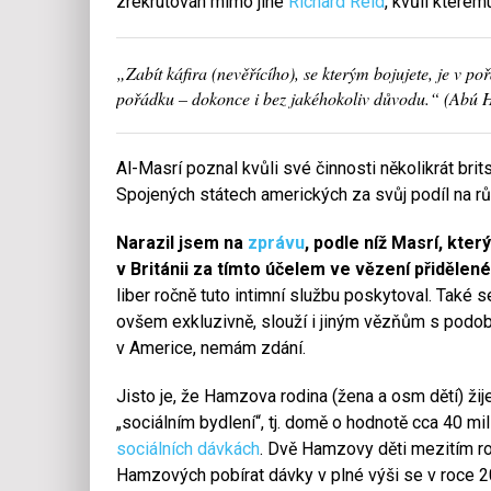
zrekrutován mimo jiné
Richard Reid
, kvůli které
„Zabít káfira (nevěřícího), se kterým bojujete, je v poř
pořádku – dokonce i bez jakéhokoliv důvodu.“ (Abú
Al-Masrí poznal kvůli své činnosti několikrát br
Spojených státech amerických za svůj podíl na růz
Narazil jsem na
zprávu
, podle níž Masrí, kter
v Británii za tímto účelem ve vězení přiděle
liber ročně tuto intimní službu poskytoval. Také 
ovšem exkluzivně, slouží i jiným vězňům s podob
v Americe, nemám zdání.
Jisto je, že Hamzova rodina (žena a osm dětí) ži
„sociálním bydlení“, tj. domě o hodnotě cca 40 mi
sociálních dávkách
. Dvě Hamzovy děti mezitím ro
Hamzových pobírat dávky v plné výši se v roce 