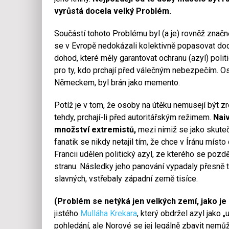
vyrůstá docela velký Problém.
Součástí tohoto Problému byl (a je) rovněž značn
se v Evropě nedokázali kolektivně popasovat dod
dohod, které měly garantovat ochranu (azyl) poli
pro ty, kdo prchají před válečným nebezpečím. Os
Německem, byl brán jako memento.
Potíž je v tom, že osoby na útěku nemusejí být zro
tehdy, prchají-li před autoritářským režimem.
Naiv
množství extremistů,
mezi nimiž se jako skuteč
fanatik se nikdy netajil tím, že chce v Íránu místo
Francii udělen politický azyl, ze kterého se pozděj
stranu. Následky jeho panování vypadaly přesně t
slavných, vstřebaly západní země tisíce.
(Problém se netýká jen velkých zemí, jako je 
jistého
Mulláha Krekara
, který obdržel azyl jako
pohledání, ale Norové se jej legálně zbavit nemů