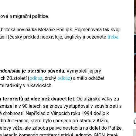
ové a migrační politice.
britská novinářka Melanie Phillips. Pojmenovala tak svoji
nii (český překlad neexistuje, anglicky ji seženete
třeba
ndonistán
je staršího původu.
Vymysleli jej prý
ch 20.století (
odkaz
, druhý
odkaz
) a mělo odrážet
i radikály v rukavičkách.
eroristů už více než dvacet let.
Od alžírské války za
mizel a v 90.letech se znovu vystupňoval v souvislosti s
é drobnosti. Například o Vánocích roku 1994 došlo k
 Air France, které bylo uneseno při startu z Alžíru.
elovy věže, ale zásoba paliva nestačila na dolet do Paříže.
 letadlo komando protiteroristické jednotky GIGN, které