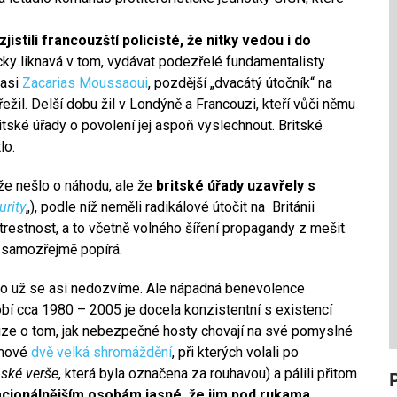
jistili francouzští policisté, že nitky vedou i do
cky liknavá v tom, vydávat podezřelé fundamentalisty
 asi
Zacarias Moussaoui
, pozdější „dvacátý útočník“ na
řežil. Delší dobu žil v Londýně a Francouzi, kteří vůči němu
itské úřady o povolení jej aspoň vyslechnout. Britské
lo.
 že nešlo o náhodu, ale že
britské úřady uzavřely s
urity
„), podle níž neměli radikálové útočit na Británii
estnost, a to včetně volného šíření propagandy z mešit.
a samozřejmě popírá.
 to už se asi nedozvíme. Ale nápadná benevolence
bí cca 1980 – 2005 je docela konzistentní s existencí
uze o tom, jak nebezpečné hosty chovají na své pomyslné
imové
dvě velká shromáždění
, při kterých volali po
ské verše
, která byla označena za rouhavou) a pálili přitom
acionálnějším osobám jasné, že jim pod rukama