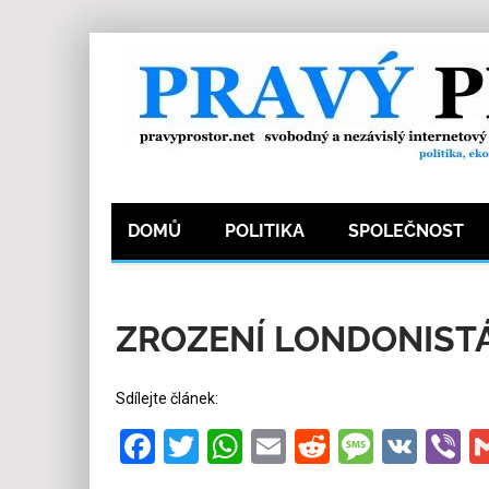
DOMŮ
POLITIKA
SPOLEČNOST
10.6.2017
Redakce
0
Kategorie:
Historie
ZROZENÍ LONDONIST
Sdílejte článek:
Facebook
Twitter
WhatsApp
Email
Reddit
Messa
VK
V