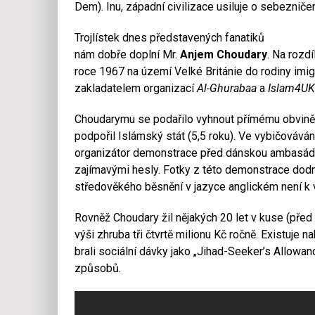
Dem). Inu, západní civilizace usiluje o sebeznič
Trojlístek dnes představených fanatiků
nám dobře doplní Mr.
Anjem Choudary
. Na rozd
roce 1967 na území Velké Británie do rodiny imig
zakladatelem organizací
Al-Ghurabaa
a
Islam4UK
Choudarymu se podařilo vyhnout přímému obvinění
podpořil Islámský stát (5,5 roku). Ve vybičováván
organizátor demonstrace před dánskou ambasádou 
zajímavými hesly. Fotky z této demonstrace dodne
středověkého běsnění v jazyce anglickém není k 
Rovněž Choudary žil nějakých 20 let v kuse (pře
výši zhruba tři čtvrtě milionu Kč ročně. Existujе 
brali sociální dávky jako „Jihad-Seeker’s Allowanc
způsobů.