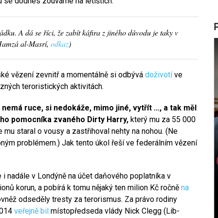
mu se dodnes zouváme na letištích.
ádku. A dá se říci, že zabít káfira z jiného důvodu je taky v
 Hamzá al-Masrí,
odkaz
)
itské vězení zevnitř a momentálně si odbývá
doživotí
ve
ných teroristických aktivitách.
ý nemá ruce, si nedokáže, mimo jiné, vytřít …, a tak měl
ného pomocníka zvaného Dirty Harry,
který mu za 55 000
se mu staral o vousy a zastřihoval nehty na nohou. (Ne
ným problémem.) Jak tento úkol řeší ve federálním vězení
je i nadále v Londýně na účet daňového poplatníka v
lionů korun, a pobírá k tomu nějaký ten milion Kč ročně
na
vněž odseděly tresty za terorismus. Za právo rodiny
2014
veřejně bil
místopředseda vlády Nick Clegg (Lib-