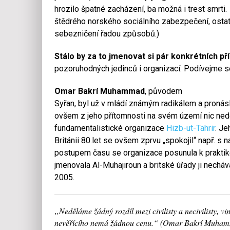
hrozilo špatné zacházení, ba možná i trest smrti
štědrého norského sociálního zabezpečení, osta
sebezničení řadou způsobů.)
Stálo by za to jmenovat si pár konkrétních pří
pozoruhodných jedinců i organizací. Podívejme se
Omar Bakrí Muhammad
, původem
Syřan, byl už v mládí známým radikálem a pronásle
ovšem z jeho přítomnosti na svém území nic neděla
fundamentalistické organizace
Hizb-ut-Tahrir
. Je
Británii 80.let se ovšem zprvu „spokojil“ např. s
postupem času se organizace posunula k praktik
jmenovala Al-Muhajiroun a britské úřady ji necháv
2005.
„Neděláme žádný rozdíl mezi civilisty a necivilisty, 
nevěřícího nemá žádnou cenu.“ (Omar Bakrí Muha