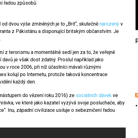
ení řadou způsobů.
íl od dvou výše zmíněných je to „Brit“, skutečně
narozený
v
ranta z Pákistánu a disponující britským občanstvím. Je
.
 z terorismu a momentálně sedí jen za to, že veřejně
í davů je však dost zdatný. Proslul například jako
v roce 2006, při níž účastníci mávali různými
s kolují po Internetu, protože taková koncentrace
vidění každý den.
d nástupem do vězení roku 2016) ze
sociálních dávek
ve
nahrávkа, ve které jako kazatel vyzývá svoje posluchače, aby
e“. Inu, západní civilizace usiluje o sebezničení řadou