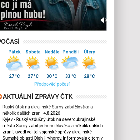
POČASÍ
Pátek
Sobota
Neděle
Pondělí
Úterý
27 °C
27 °C
30 °C
33 °C
28 °C
Předpověď počasí
AKTUÁLNÍ ZPRÁVY ČTK
Ruský útok na ukrajinské Sumy zabil člověka a
několik dalších zranil
4.8.2026
Kyjev - Ruský vzdušný útok na severoukrajinské
město Sumy zabil jednoho člověka a několik dalších
zranil, uvedl velitel vojenské správy ukrajinské
Sumské oblasti Oleh Hryhorov. Informovala o tom v