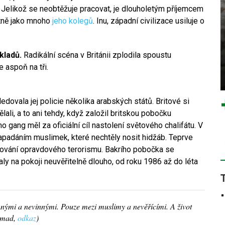
. Jelikož se neobtěžuje pracovat, je dlouholetým příjemcem
tně jako mnoho
jeho kolegů
. Inu, západní civilizace usiluje o
kladů.
Radikální scéna v Británii zplodila spoustu
 aspoň na tři.
dovala jej policie několika arabských států. Britové si
li, a to ani tehdy, když založil britskou pobočku
ho gang měl za oficiální cíl nastolení světového chalifátu. V
 napadáním muslimek, které nechtěly nosit hidžáb. Teprve
ování opravdového terorismu. Bakrího pobočka se
aly na pokoji neuvěřitelně dlouho, od roku 1986 až do léta
vinnými a nevinnými. Pouze mezi muslimy a nevěřícími. A život
mmad,
odkaz
)