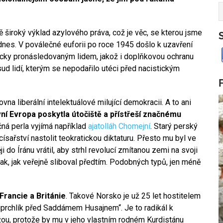
ě široký výklad azylového práva, což je věc, se kterou jsme
nes. V poválečné euforii po roce 1945 došlo k uzavření
ticky pronásledovaným lidem, jakož i doplňkovou ochranu
ud lidí, kterým se nepodařilo utéci před nacistickým
vna liberální intelektuálové milující demokracii. A to ani
ní Evropa poskytla útočiště a přístřeší značnému
ná perla vyjímá například
ajatolláh Chomejní
. Starý perský
 císařství nastolit teokratickou diktaturu. Přesto mu byl ve
i do Íránu vrátil, aby strhl revolucí zmítanou zemi na svoji
ak, jak veřejně sliboval předtím. Podobných typů, jen méně
Francie a Británie
. Takové Norsko je už 25 let hostitelem
 „uprchlík před Saddámem Husajnem“. Je to radikál k
žou, protože by mu v jeho vlastním rodném Kurdistánu