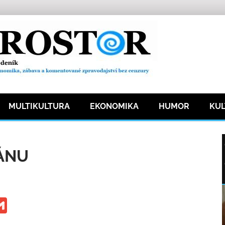
MULTIKULTURA
EKONOMIKA
HUMOR
KU
19 přečtení
ÁNU
ge
iber
Gmail