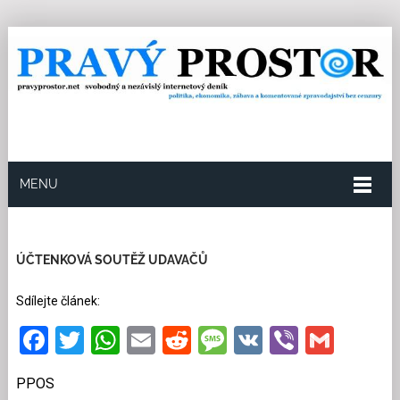
MENU
20.7.2017
Redakce
0
Kategorie:
Ekonomika
6
přečtení
ÚČTENKOVÁ SOUTĚŽ UDAVAČŮ
Sdílejte článek:
Facebook
Twitter
WhatsApp
Email
Reddit
Message
VK
Viber
Gmai
PPOS