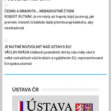
ČESKO A DRAHOTA … NERADOSTNÉ ČTENÍ
ROBERT RUTNÁK Je mi místy až trapně, když pozoruji, jak
premiér, ministři či kdekdo další přemlouvají kdekoho, aby
nezdražoval.
JE NUTNÉ ROZVOLNIT NÁŠ VZTAH S EU!
VÁCLAV KRÁSA Události posledních dní by nás měly vést k
velké ostražitosti vůči krokům a vyjádřením EU, reprezentované
Evropskou komisí.
ÚSTAVA ČR