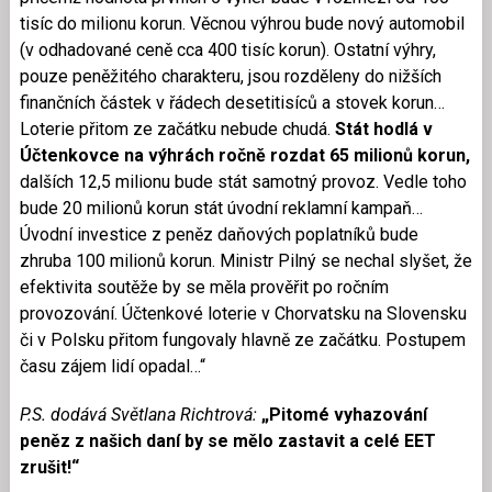
tisíc do milionu korun. Věcnou výhrou bude nový automobil
(v odhadované ceně cca 400 tisíc korun). Ostatní výhry,
pouze peněžitého charakteru, jsou rozděleny do nižších
finančních částek v řádech desetitisíců a stovek korun…
Loterie přitom ze začátku nebude chudá.
Stát hodlá v
Účtenkovce na výhrách ročně rozdat 65 milionů korun,
dalších 12,5 milionu bude stát samotný provoz. Vedle toho
bude 20 milionů korun stát úvodní reklamní kampaň…
Úvodní investice z peněz daňových poplatníků bude
zhruba 100 milionů korun. Ministr Pilný se nechal slyšet, že
efektivita soutěže by se měla prověřit po ročním
provozování. Účtenkové loterie v Chorvatsku na Slovensku
či v Polsku přitom fungovaly hlavně ze začátku. Postupem
času zájem lidí opadal…“
P.S. dodává Světlana Richtrová:
„Pitomé vyhazování
peněz z našich daní by se mělo zastavit a celé EET
zrušit!“