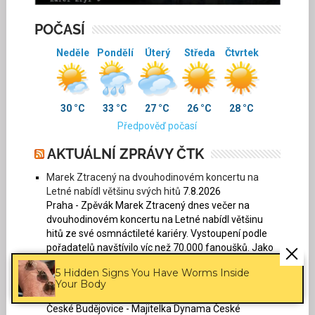
POČASÍ
Neděle
Pondělí
Úterý
Středa
Čtvrtek
30 °C
33 °C
27 °C
26 °C
28 °C
Předpověď počasí
AKTUÁLNÍ ZPRÁVY ČTK
Marek Ztracený na dvouhodinovém koncertu na
Letné nabídl většinu svých hitů
7.8.2026
Praha - Zpěvák Marek Ztracený dnes večer na
dvouhodinovém koncertu na Letné nabídl většinu
hitů ze své osmnáctileté kariéry. Vystoupení podle
pořadatelů navštívilo víc než 70.000 fanoušků. Jako
předskokan...
5 Hidden Signs You Have Worms Inside
Majitelka fotbalového Dynama odmítla nabídku
Your Body
Jihočeského kraje na odkup klubu
7.8.2026
České Budějovice - Majitelka Dynama České