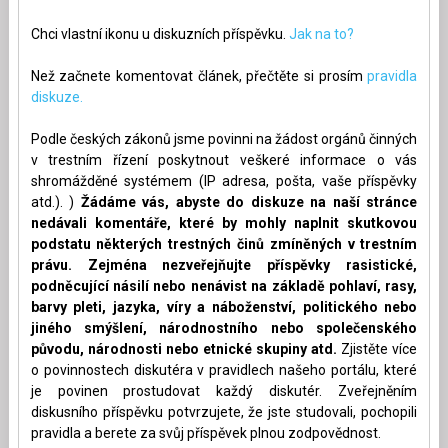
Chci vlastní ikonu u diskuzních příspěvku.
Jak na to?
Než začnete komentovat článek, přečtěte si prosím
pravidla
diskuze.
Podle českých zákonů jsme povinni na žádost orgánů činných
v trestním řízení poskytnout veškeré informace o vás
shromážděné systémem (IP adresa, pošta, vaše příspěvky
atd.). )
Žádáme vás, abyste do diskuze na naší stránce
nedávali komentáře, které by mohly naplnit skutkovou
podstatu některých trestných činů zmíněných v trestním
právu. Zejména nezveřejňujte příspěvky rasistické,
podněcující násilí nebo nenávist na základě pohlaví, rasy,
barvy pleti, jazyka, víry a náboženství, politického nebo
jiného smýšlení, národnostního nebo společenského
původu, národnosti nebo etnické skupiny atd.
Zjistěte více
o povinnostech diskutéra v pravidlech našeho portálu, které
je povinen prostudovat každý diskutér. Zveřejněním
diskusního příspěvku potvrzujete, že jste studovali, pochopili
pravidla a berete za svůj příspěvek plnou zodpovědnost.