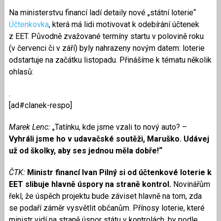
Na ministerstvu financí ladí detaily nové „státní loterie“
Účtenkovka
, která má lidi motivovat k odebírání účtenek
z EET. Původně zvažované termíny startu v polovině roku
(v červenci či v září) byly nahrazeny novým datem: loterie
odstartuje na začátku listopadu. Přinášíme k tématu několik
ohlasů:
.
[ad#clanek-respo]
Marek Lenc:
„Tatínku, kde jsme vzali to nový auto? –
Vyhráli jsme ho v udavačské soutěži, Maruško. Udávej
už od školky, aby ses jednou měla dobře!“
ČTK:
Ministr financí Ivan Pilný si od účtenkové loterie k
EET slibuje hlavně úspory na straně kontrol.
Novinářům
řekl, že úspěch projektu bude záviset hlavně na tom, zda
se podaří záměr vysvětlit občanům. Přínosy loterie, které
ministr vidí na straně úspor státu v kontrolách, by podle