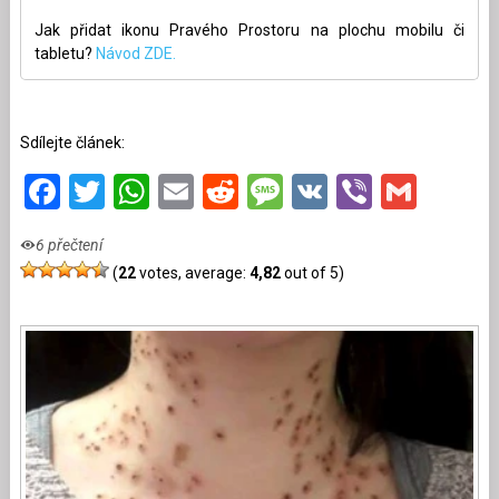
Jak přidat ikonu Pravého Prostoru na plochu mobilu či
tabletu?
Návod ZDE.
Sdílejte článek:
Facebook
Twitter
WhatsApp
Email
Reddit
Message
VK
Viber
Gmai
6 přečtení
(
22
votes, average:
4,82
out of 5)