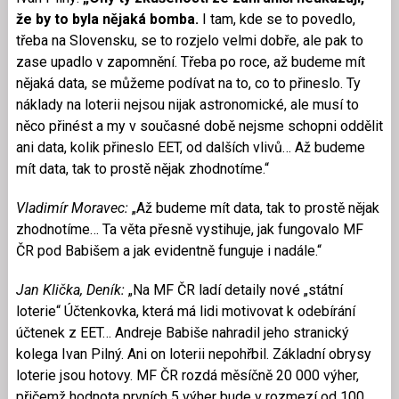
že by to byla nějaká bomba.
I tam, kde se to povedlo,
třeba na Slovensku, se to rozjelo velmi dobře, ale pak to
zase upadlo v zapomnění. Třeba po roce, až budeme mít
nějaká data, se můžeme podívat na to, co to přineslo. Ty
náklady na loterii nejsou nijak astronomické, ale musí to
něco přinést a my v současné době nejsme schopni oddělit
ani data, kolik přineslo EET, od dalších vlivů… Až budeme
mít data, tak to prostě nějak zhodnotíme.“
Vladimír Moravec:
„Až budeme mít data, tak to prostě nějak
zhodnotíme… Ta věta přesně vystihuje, jak fungovalo MF
ČR pod Babišem a jak evidentně funguje i nadále.“
Jan Klička, Deník:
„Na MF ČR ladí detaily nové „státní
loterie“ Účtenkovka, která má lidi motivovat k odebírání
účtenek z EET… Andreje Babiše nahradil jeho stranický
kolega Ivan Pilný. Ani on loterii nepohřbil. Základní obrysy
loterie jsou hotovy. MF ČR rozdá měsíčně 20 000 výher,
přičemž hodnota prvních 5 výher bude v rozmezí od 100