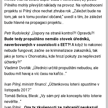
Pilného mohly převýšit náklady na provoz. Na vyhodnocení
projektu si Pilný chce nechat zhruba rok. „Záležet bude na
tom, jak se k tomu postaví občané,“ uvedl s tím, že záležet
bude hlavně na propagaci projektu…
Petr Rudolecký:
„Úspory na straně kontrol?! Opravdu?!
Bude tedy propuštěno nemálo stovek úředníků,
naverbovaných v souvislosti s EET?!
A když to nakonec
nebude fungovat, začne se kriminalizace zakazníků, tak
jako je tomu v Chorvatsku, kde hrozí pokuty za nepřevzetí
účtenky?!“
Vladimír Dvořák: „Úředníci určitě propuštěni nebudou, ale
budou mít havaj a víc času na kafčo…“
Ivan Pilný, ministr financí:
„Účtenkovou loterii spustíme v
listopadu 2017.“
Tomáš Belica, Blesk: „Vy sám prý ale konceptu této loterie
nevěříte…“
Ivan Pilný:
„Ony ty zkušenosti ze zahraničí neukazují,