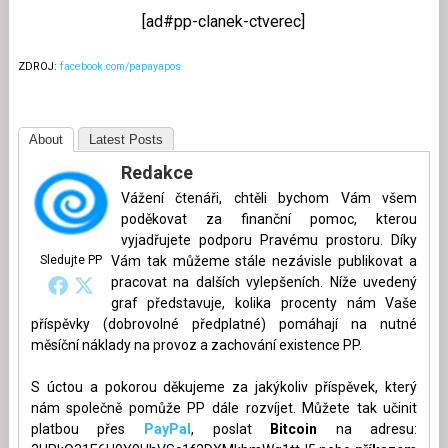
[ad#pp-clanek-ctverec]
ZDROJ:
facebook.com/papayapos
About
Latest Posts
Redakce
Vážení čtenáři, chtěli bychom Vám všem
poděkovat za finanční pomoc, kterou
vyjadřujete podporu Pravému prostoru. Díky
Sledujte PP
Vám tak můžeme stále nezávisle publikovat a
pracovat na dalších vylepšeních. Níže uvedený
graf představuje, kolika procenty nám Vaše
příspěvky (dobrovolné předplatné) pomáhají na nutné
měsíční náklady na provoz a zachování existence PP.
S úctou a pokorou děkujeme za jakýkoliv příspěvek, který
nám společně pomůže PP dále rozvíjet. Můžete tak učinit
platbou přes
PayPal
, poslat
Bitcoin
na adresu: