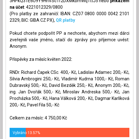
3HPkQ31E6U9Y9HhVSc1f2DXMkbmWq1ttJ5 nebo
příkazem
na účet
: 4221012329/0800
(Pro platby ze zahraničí: IBAN: CZ07 0800 0000 0042 2101
2329, BIC: GIBA CZ PX),
QR platby
Pokud chcete podpořit PP a nechcete, abychom mezi dárci
zveřejnili vaše jméno, stačí do zprávy pro příjemce uvést:
Anonym.
Příspěvky za měsíc květen 2022:
RNDr. Richard Čapek CSc. 400,- Kč, Ladislav Adamec 200,- Kč,
Silvia Ambrogini 250,- Kč, Vladimír Kudrna 1000,- Kč, Roman
Dubravský 500,- Kč, David Bezděk 250,- Kč, Anonym 200,- Kč,
ing. Jan Dvořák 500,- Kč, Miroslav Andreska 500,- Kč, Jan
Procházka 500,- Kč, Hana Válková 200,- Kč, Dagmar Karlíková
200,- Kč, Pavel Fila 50,- Kč
Celkem za měsíc: 4 750,00 Kč
Vybráno 13.57%