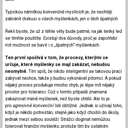
Typickou námitkou konvenčně myslících je, že nechtějí
zabránit diskusi o všech myšlenkách, jen o těch špatných.
Řekli byste, že už z téhle věty bude patrné, na jak tenký led
se tímhle pouštíte. Existují dva důvody, proč je zapotřebí
mít možnost se bavit i o „špatných“ myšlenkách.
Ten první spočívá v tom, že procesy, kterými se
určuje, které myšlenky se mají zakázat, nebudou
neomylné.
Tím spíš, že nikdo inteligentní se takovou prací
zabývat nechce, takže ji budou vykonávat pitomci. A pokud
nějaký proces produkuje mnoho chyb, je lépe mít nějaký
prostor pro toleranci. Což v tomto případě znamená
zakazovat méně myšlenek, než byste chtěli. Ale to je
pro
agresivně konvenční
lidi obtížné. Jednak si užívají toho,
když je někdo potrestán, stejně jako když chodili do školy,
jednak mezi sebou soutěží. Strážci dogmat nemůžou
tolerovat hraniční myšlenky, protože tím by ostatním