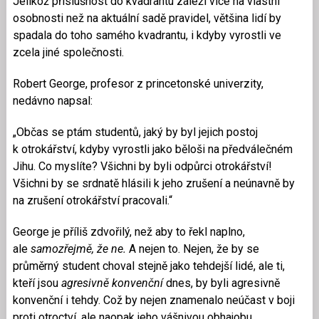
Jelikož příslušnost do kvadrantu záleží více na vlastní
osobnosti než na aktuální sadě pravidel, většina lidí by
spadala do toho samého kvadrantu, i kdyby vyrostli ve
zcela jiné společnosti.
Robert George, profesor z princetonské univerzity,
nedávno napsal:
„Občas se ptám studentů, jaký by byl jejich postoj
k otrokářství, kdyby vyrostli jako běloši na předválečném
Jihu. Co myslíte? Všichni by byli odpůrci otrokářství!
Všichni by se srdnatě hlásili k jeho zrušení a neúnavně by
na zrušení otrokářství pracovali.“
George je příliš zdvořilý, než aby to řekl naplno,
ale
samozřejmě, že ne.
A nejen to. Nejen, že by se
průměrný student choval stejně jako tehdejší lidé, ale ti,
kteří jsou
agresivně konvenční
dnes, by byli agresivně
konvenční i tehdy. Což by nejen znamenalo neúčast v boji
proti otroctví, ale naopak jeho vášnivou obhajobu.