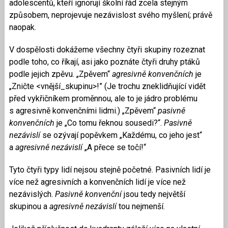
adolescentů, kteří ignorují školní řád zcela stejným
způsobem, neprojevuje nezávislost svého myšlení; právě
naopak.
V dospělosti dokážeme všechny čtyři skupiny rozeznat
podle toho, co říkají, asi jako poznáte čtyři druhy ptáků
podle jejich zpěvu. „Zpěvem“
agresivně konvenčních
je
„Zničte <vnější_skupinu>!” (Je trochu zneklidňující vidět
před vykřičníkem proměnnou, ale to je jádro problému
s agresivně konvenčními lidmi.) „Zpěvem“
pasivně
konvenčních
je „Co tomu řeknou sousedi?“.
Pasivně
nezávislí
se ozývají popěvkem „Každému, co jeho jest“
a
agresivně nezávislí
„A přece se točí!“
Tyto čtyři typy lidí nejsou stejně početné. Pasivních lidí je
více než agresivních a konvenčních lidí je více než
nezávislých.
Pasivně konvenční
jsou tedy největší
skupinou a
agresivně nezávislí
tou nejmenší.