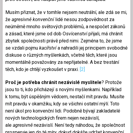
Musím přiznat, že v tomhle nejsem neutrální, ale zdá se mi,
že
agresivně konvenční
lidé nesou zodpovědnost za
neúměrně mnoho světových problémů, a nespočet zákonů
a zásad, které jsme od dob Osvícenství přijali, má chránit
zbytek společnosti právě před nimi. Zejména to, že jsme
se vzdali pojmu
kacířství
a nahradili jej principem svobodné
diskuse o různých myšlenkách, včetně těch, které jsou
momentálně považovány za nepřijatelné. A bez trestání
těch, kdo je chtějí vyzkoušet v praxi.
[2]
Proč je potřeba chránit nezávislé myslitele
? Protože
jsou to ti, kdo přicházejí s novými myšlenkami. Například
k tomu, být úspěšným vědcem, nestačí mít pravdu. Musíte
mít pravdu v okamžiku, kdy se všichni ostatní mýlí. Toto
není úkol pro konvenční lidi. Podobně bývají zakladatelé
nových technologických firem nejen nezávislí,
ale
agresivně
nezávislí. Není tedy náhodou, že společnost
prosperuje jen do té míry, dokud dokáže udržet konvenční