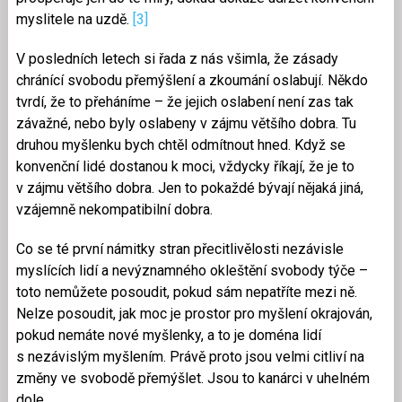
myslitele na uzdě.
[3]
V posledních letech si řada z nás všimla, že zásady
chránící svobodu přemýšlení a zkoumání oslabují. Někdo
tvrdí, že to přeháníme – že jejich oslabení není zas tak
závažné, nebo byly oslabeny v zájmu většího dobra. Tu
druhou myšlenku bych chtěl odmítnout hned. Když se
konvenční lidé dostanou k moci, vždycky říkají, že je to
v zájmu většího dobra. Jen to pokaždé bývají nějaká jiná,
vzájemně nekompatibilní dobra.
Co se té první námitky stran přecitlivělosti nezávisle
myslících lidí a nevýznamného okleštění svobody týče –
toto nemůžete posoudit, pokud sám nepatříte mezi ně.
Nelze posoudit, jak moc je prostor pro myšlení okrajován,
pokud nemáte nové myšlenky, a to je doména lidí
s nezávislým myšlením. Právě proto jsou velmi citliví na
změny ve svobodě přemýšlet. Jsou to kanárci v uhelném
dole.