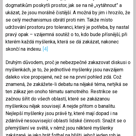
dogmatikům poskytli prostor, jak se na ně „vytáhnout” a
ukázat, že jsou morálně čistější. A možná by jim i hrozilo, že
se celý mechanismus obrátí proti nim. Takže místo
udržování prostoru pro toleranci, který je potřeba, by nastal
pravý opak – vzájemná soutěž o to, kdo bude přísnější, při
kterém každá myšlenka, která se dá zakázat, nakonec
skončí na indexu.
[4]
Druhým důvodem, proč je nebezpečné zakazovat diskusi o
myšlenkách, je to, že jednotlivé myšlenky jsou navzájem
daleko více propojené, než se na první pohled zdá. Což
znamená, že zakážete-li debatu na nějaké téma, netýká se
ten zákaz jen onoho tématu samotného. Restrikce se
začnou šířit do všech oblastí, které se zakázanou
myšlenkou nějak souvisejí. A nejde přitom o banalitu.
Nejlepší myšlenky jsou právě ty, které mají dopad i na
zdánlivě nesouvisející oblasti lidské činnosti. Snažit se o
přemýšlení ve světě, v němž jsou některé myšlenky
zakázané, je jako hrát fotbal na hřišti, jehož jeden roh je