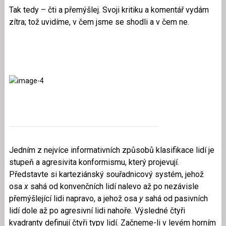
Tak tedy – čti a přemýšlej. Svoji kritiku a komentář vydám
zítra; tož uvidíme, v čem jsme se shodli a v čem ne.
Jedním z nejvíce informativních způsobů klasifikace lidí je
stupeň a agresivita konformismu, který projevují.
Představte si karteziánský souřadnicový systém, jehož
osa
x
sahá od konvenčních lidí nalevo až po nezávisle
přemýšlející lidi napravo, a jehož osa
y
sahá od pasivních
lidí dole až po agresivní lidi nahoře. Výsledné čtyři
kvadranty definují čtyři typy lidí. Začneme-li v levém horním