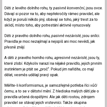
Děti z levého dolního rohu, ty
pasivně konvenční
, jsou ovce.
Dávají si pozor na to, aby nepřekročily rámec pravidel, ale
když je poruší někdo jiný, obávají se toho, jaký trest za to
sklidí, místo toho, aby potrestání aktivně vynucovaly.
Děti z pravého dolního rohu,
pasivně nezávislé
, jsou snílci.
Pravidla je moc nezajímají a nejspíš ani moc nevědí, jak
přesně znějí.
A děti z pravého horního rohu,
agresivně nezávislé
, jsou ty,
které zlobí. Kdykoliv narazí na nějaké pravidlo, jejich prvním
instinktem je ptát se „proč“. Pokud jim nařídíte, co mají
dělat, vesměs udělají pravý opak.
Měříte-li konformismus, je samozřejmě potřeba říci
vůči
čemu
, a to se v dětství mění. Z hlediska malých dětí jde o
pravidla určená dospělými. Ale jak děti rostou, zdrojem
pravidel se stávají jejich vrstevníci. Takže skupina