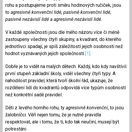
rohu a postupujeme proti směru hodinových ručiček, jsou
to
agresivně konvenční lidé, pasivně konvenční lidé,
pasivně nezávislí lidé a agresivně nezávislí lidé.
V každé společnosti jsou dle mého názoru více či méně
zastoupeny všechny čtyři skupiny, a kvadrant, do kterého
jednotlivci spadají, je spíš záležitostí jejich osobnosti než
hodnot vyznávaných jejich společností
[1]
.
Dobře je to vidět na malých dětech. Každý, kdo kdy navštívil
první stupeň základní školy, viděl všechny čtyři typy. A
nahodilost pravidel, která tvoří školní řád, ukazuje, že
rozdělení lidí do kvadrantů odpovídá více typům osobností
než konkrétní sadě pravidel.
Děti z levého horního rohu, ty
agresivně konvenční
, to jsou
žalobníčci. Věří nejen tomu, že je nutné pravidla
respektovat, ale i tomu, že ti, kdo tak neučiní, musejí být
potrestáni.