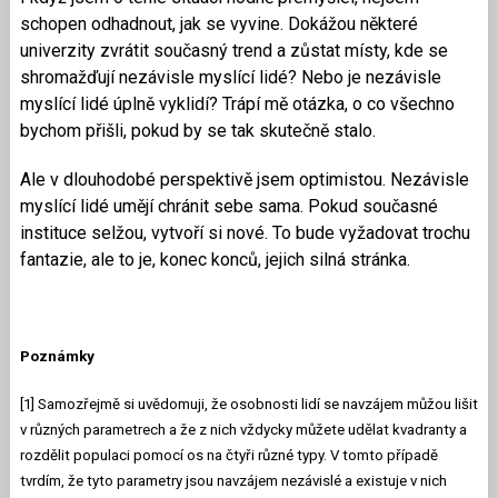
schopen odhadnout, jak se vyvine. Dokážou některé
univerzity zvrátit současný trend a zůstat místy, kde se
shromažďují nezávisle myslící lidé? Nebo je nezávisle
myslící lidé úplně vyklidí? Trápí mě otázka, o co všechno
bychom přišli, pokud by se tak skutečně stalo.
Ale v dlouhodobé perspektivě jsem optimistou. Nezávisle
myslící lidé umějí chránit sebe sama. Pokud současné
instituce selžou, vytvoří si nové. To bude vyžadovat trochu
fantazie, ale to je, konec konců, jejich silná stránka.
Poznámky
[1] Samozřejmě si uvědomuji, že osobnosti lidí se navzájem můžou lišit
v různých parametrech a že z nich vždycky můžete udělat kvadranty a
rozdělit populaci pomocí os na čtyři různé typy. V tomto případě
tvrdím, že tyto parametry jsou navzájem nezávislé a existuje v nich