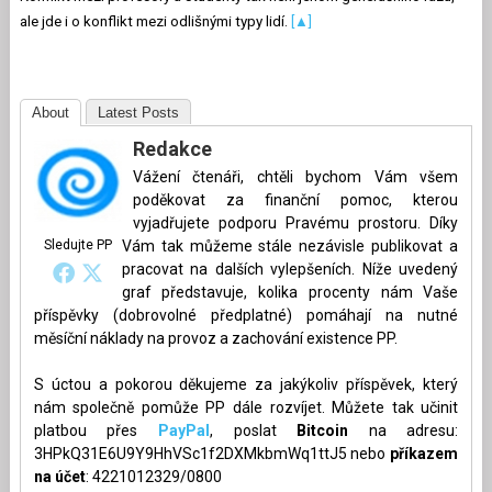
ale jde i o konflikt mezi odlišnými typy lidí.
[▲]
About
Latest Posts
Redakce
Vážení čtenáři, chtěli bychom Vám všem
poděkovat za finanční pomoc, kterou
vyjadřujete podporu Pravému prostoru. Díky
Sledujte PP
Vám tak můžeme stále nezávisle publikovat a
pracovat na dalších vylepšeních. Níže uvedený
graf představuje, kolika procenty nám Vaše
příspěvky (dobrovolné předplatné) pomáhají na nutné
měsíční náklady na provoz a zachování existence PP.
S úctou a pokorou děkujeme za jakýkoliv příspěvek, který
nám společně pomůže PP dále rozvíjet. Můžete tak učinit
platbou přes
PayPal
, poslat
Bitcoin
na adresu:
3HPkQ31E6U9Y9HhVSc1f2DXMkbmWq1ttJ5 nebo
příkazem
na účet
: 4221012329/0800