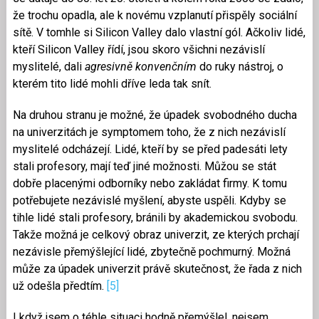
že trochu opadla, ale k novému vzplanutí přispěly sociální
sítě. V tomhle si Silicon Valley dalo vlastní gól. Ačkoliv lidé,
kteří Silicon Valley řídí, jsou skoro všichni nezávislí
myslitelé, dali
agresivně konvenčním
do ruky nástroj, o
kterém tito lidé mohli dříve leda tak snít.
Na druhou stranu je možné, že úpadek svobodného ducha
na univerzitách je symptomem toho, že z nich nezávislí
myslitelé odcházejí. Lidé, kteří by se před padesáti lety
stali profesory, mají teď jiné možnosti. Můžou se stát
dobře placenými odborníky nebo zakládat firmy. K tomu
potřebujete nezávislé myšlení, abyste uspěli. Kdyby se
tihle lidé stali profesory, bránili by akademickou svobodu.
Takže možná je celkový obraz univerzit, ze kterých prchají
nezávisle přemýšlející lidé, zbytečně pochmurný. Možná
může za úpadek univerzit právě skutečnost, že řada z nich
už odešla předtím.
[5]
I když jsem o téhle situaci hodně přemýšlel, nejsem