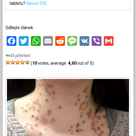
tabletu?
Návod ZDE.
Sdílejte článek:
Facebook
Twitter
WhatsApp
Email
Reddit
Message
VK
Viber
Gmai
45 přečtení
(
10
votes, average:
4,60
out of 5)