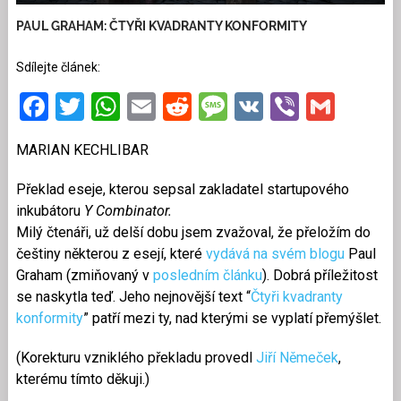
PAUL GRAHAM: ČTYŘI KVADRANTY KONFORMITY
Sdílejte článek:
Facebook
Twitter
WhatsApp
Email
Reddit
Message
VK
Viber
Gmai
MARIAN KECHLIBAR
Překlad eseje, kterou sepsal zakladatel startupového
inkubátoru
Y Combinator.
Milý čtenáři, už delší dobu jsem zvažoval, že přeložím do
češtiny některou z esejí, které
vydává na svém blogu
Paul
Graham (zmiňovaný v
posledním článku
). Dobrá příležitost
se naskytla teď. Jeho nejnovější text “
Čtyři kvadranty
konformity
” patří mezi ty, nad kterými se vyplatí přemýšlet.
(Korekturu vzniklého překladu provedl
Jiří Němeček
,
kterému tímto děkuji.)