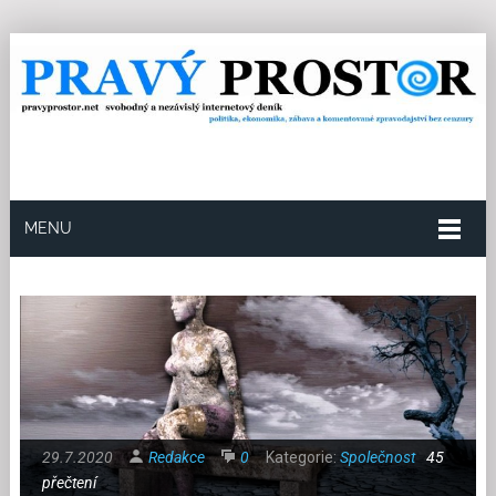
MENU
29.7.2020
Redakce
0
Kategorie:
Společnost
45
přečtení