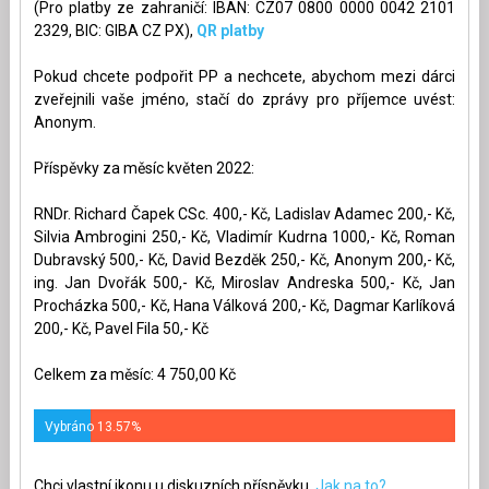
(Pro platby ze zahraničí: IBAN: CZ07 0800 0000 0042 2101
2329, BIC: GIBA CZ PX),
QR platby
Pokud chcete podpořit PP a nechcete, abychom mezi dárci
zveřejnili vaše jméno, stačí do zprávy pro příjemce uvést:
Anonym.
Příspěvky za měsíc květen 2022:
RNDr. Richard Čapek CSc. 400,- Kč, Ladislav Adamec 200,- Kč,
Silvia Ambrogini 250,- Kč, Vladimír Kudrna 1000,- Kč, Roman
Dubravský 500,- Kč, David Bezděk 250,- Kč, Anonym 200,- Kč,
ing. Jan Dvořák 500,- Kč, Miroslav Andreska 500,- Kč, Jan
Procházka 500,- Kč, Hana Válková 200,- Kč, Dagmar Karlíková
200,- Kč, Pavel Fila 50,- Kč
Celkem za měsíc: 4 750,00 Kč
Vybráno 13.57%
Chci vlastní ikonu u diskuzních příspěvku.
Jak na to?