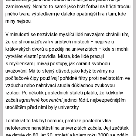
zaminovaný. Není to to samé jako hrát fotbal na hřišti trochu
jiného tvaru; výsledkem je daleko opatrnější hra i tam, kde
miny nejsou.
V minulosti se nezávisle myslící lidé navzájem chránili tím,
že se shromažďovali v určitých místech – nejprve u
královských dvorů a později na univerzitách – kde si mohli
vytvářet vlastní pravidla. Místa, kde lidé pracují
s myšlenkami, mívají postupy, jak chránit svobodu
uvažování. Má to stejný důvod, jako když továrny na
počítačové čipy používají pořádné filtry proti nečistotám ve
vzduchu nebo nahrávací studia důkladnou zvukovou
izolaci. Po několik posledních staletí platilo, že kdykoliv
začali
agresivně konvenční
jedinci řádit, nejbezpečnějším
útočištěm před nimi byly univerzity.
Tentokrát to tak být nemusí, protože poslední vlna
netolerance naneštěstí na univerzitách začala. Její začátek
se datuje do 80. let 20. století a kolem roku 2000 se zdálo,