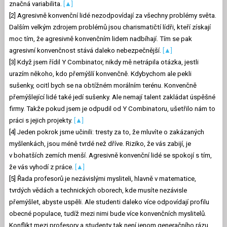
značná variabilita.
[▲]
[2] Agresivně konvenční lidé nezodpovídají za všechny problémy světa.
Dalším velkým zdrojem problémů jsou charismatičtí lídři, kteří získají
moc tím, že agresivně konvenčním lidem nadbíhají. Tím se pak
agresivní konvenčnost stává daleko nebezpečnější.
[▲]
[3] Když jsem řídil Y Combinator, nikdy mě netrápila otázka, jestli
urazím někoho, kdo přemýšlí konvenčně. Kdybychom ale pekli
sušenky, ocitl bych se na obtížném morálním terénu. Konvenčně
přemýšlející lidé také jedí sušenky. Ale nemají talent zakládat úspěšné
firmy. Takže pokud jsem je odpudil od Y Combinatoru, ušetřilo nám to
práci s jejich projekty.
[▲]
[4] Jeden pokrok jsme učinili: tresty za to, že mluvíte o zakázaných
myšlenkách, jsou méně tvrdé než dříve. Riziko, že vás zabijí, je
v bohatších zemích menší. Agresivně konvenční lidé se spokojí s tím,
že vás vyhodí z práce.
[▲]
[5] Řada profesorů je nezávislými mysliteli, hlavně v matematice,
tvrdých vědách a technických oborech, kde musíte nezávisle
přemýšlet, abyste uspěli. Ale studenti daleko více odpovídají profilu
obecné populace, tudíž mezi nimi bude více konvenčních myslitelů.
Konflikt mezi profesory a studenty tak není jenom generačního rázu,