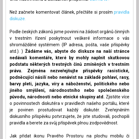
Než začnete komentovat článek, přečtěte si prosím
pravidla
diskuze.
Podle českých zákonů jsme povinni na žádost orgánů činných
v trestním řízení poskytnout veškeré informace o vás
shromážděné systémem (IP adresa, pošta, vaše příspěvky
atd.). )
Žádáme vás, abyste do diskuze na naší stránce
nedávali komentáře, které by mohly naplnit skutkovou
podstatu některých trestných činů zmíněných v trestním
právu. Zejména nezveřejňujte příspěvky rasistické,
podněcující násilí nebo nenávist na základě pohlaví, rasy,
barvy pleti, jazyka, víry a náboženství, politického nebo
jiného smýšlení, národnostního nebo společenského
původu, národnosti nebo etnické skupiny atd.
Zjistěte více
o povinnostech diskutéra v pravidlech našeho portálu, které
je povinen prostudovat každý diskutér. Zveřejněním
diskusního příspěvku potvrzujete, že jste studovali, pochopili
pravidla a berete za svůj příspěvek plnou zodpovědnost.
Jak přidat ikonu Pravého Prostoru na plochu mobilu či