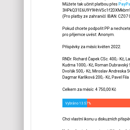
Můžete tak učinit platbou přes
PayPa
3HPkQ31E6U9Y9HhVSc1f2DXMkbmW
(Pro platby ze zahraničí: IBAN: CZ07
Pokud chcete podpořit PP a nechcete,
pro příjemce uvést: Anonym.
Příspěvky za měsíc květen 2022:
RNDr. Richard Čapek CSc. 400,- Kč, La
Kudrna 1000,- Kč, Roman Dubravský 50
Dvořák 500,- Kč, Miroslav Andreska 5
Dagmar Karlíková 200,- Kč, Pavel Fila 
Celkem za měsíc: 4 750,00 Kč
Vybráno 13.57%
Chci vlastní ikonu u diskuzních přísp