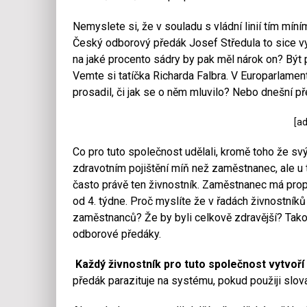
Nemyslete si, že v souladu s vládní linií tím míní
Český odborový předák Josef Středula to sice vyp
na jaké procento sádry by pak měl nárok on? Být
Vemte si tatíčka Richarda Falbra. V Europarlamen
prosadil, či jak se o něm mluvilo? Nebo dnešní p
[a
Co pro tuto společnost udělali, kromě toho že svý
zdravotním pojištění míň než zaměstnanec, ale u 
často právě ten živnostník. Zaměstnanec má pro
od 4. týdne. Proč myslíte že v řadách živnostník
zaměstnanců? Že by byli celkově zdravější? Tako
odborové předáky.
Každý živnostník pro tuto společnost vytvoří 
předák parazituje na systému, pokud použiji slova