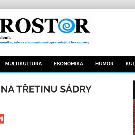
MULTIKULTURA
EKONOMIKA
HUMOR
KU
ka
7 přečtení
 NA TŘETINU SÁDRY
ge
iber
Gmail