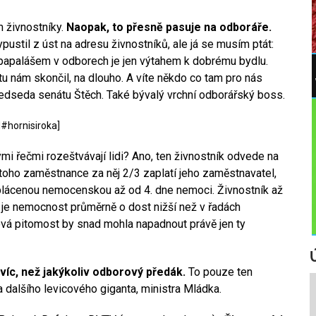
m živnostníky.
Naopak, to přesně pasuje na odboráře.
ustil z úst na adresu živnostníků, ale já se musím ptát:
 papalášem v odborech je jen výtahem k dobrému bydlu.
tu nám skončil, na dlouho. A víte někdo co tam pro nás
ředseda senátu Štěch. Také bývalý vrchní odborářský boss.
d#hornisiroka]
mi řečmi rozeštvávají lidi? Ano, ten živnostník odvede na
toho zaměstnance za něj 2/3 zaplatí jeho zaměstnavatel,
plácenou nemocenskou až od 4. dne nemoci. Živnostník až
ů je nemocnost průměrně o dost nižší než v řadách
vá pitomost by snad mohla napadnout právě jen ty
víc, než jakýkoliv odborový předák.
To pouze ten
 dalšího levicového giganta, ministra Mládka.