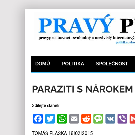
DOMŮ
POLITIKA
SPOLEČNOST
18.2.2015
Redakce
0
Kategorie:
Ekonomi
PARAZITI S NÁROKEM
Sdílejte článek:
Facebook
Twitter
WhatsApp
Email
Reddit
Messa
VK
V
TOMÁŠ FLAŠKA 18|02|2015