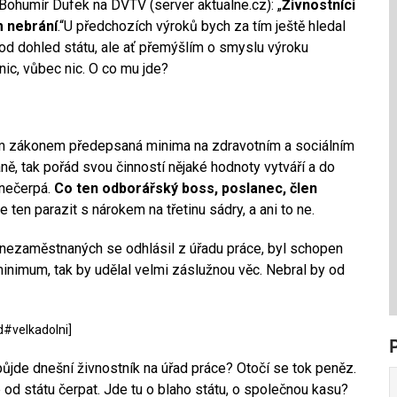
 Bohumír Dufek na DVTV (server aktualne.cz): „
Živnostníci
m nebrání
.“U předchozích výroků bych za tím ještě hledal
pod dohled státu, ale ať přemýšlím o smyslu výroku
ic, vůbec nic. O co mu jde?
enom zákonem předepsaná minima na zdravotním a sociálním
aně, tak pořád svou činností nějaké hodnoty vytváří a do
 nečerpá.
Co ten odborářský boss, poslanec, člen
e ten parazit s nárokem na třetinu sádry, a ani to ne.
ů nezaměstnaných se odhlásil z úřadu práce, byl schopen
inimum, tak by udělal velmi záslužnou věc. Nebral by od
d#velkadolni]
ůjde dnešní živnostník na úřad práce? Otočí se tok peněz.
od státu čerpat. Jde tu o blaho státu, o společnou kasu?