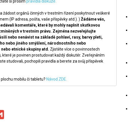
těte si prosím
pravidla diskuze.
a žádost orgánů činných v trestním řízení poskytnout veškeré
m (IP adresa, pošta, vaše příspěvky atd.). )
Žádáme vás,
nedávali komentáře, které by mohly naplnit skutkovou
zmíněných v trestním právu. Zejména nezveřejňujte
silí nebo nenávist na základě pohlaví, rasy, barvy pleti,
ckého nebo jiného smýšlení, národnostního nebo
nebo etnické skupiny atd.
Zjistěte více o povinnostech
, které je povinen prostudovat každý diskutér. Zveřejněním
ste studovali, pochopili pravidla a berete za svůj příspěvek
 plochu mobilu či tabletu?
Návod ZDE.
ge
iber
Gmail