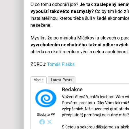
O co tomu odboráři jde?
Je tak zaslepený nenávi
vypouští takovéto nesmysly?
Co by tím kdo zís
instalatéřinou, kterou třeba šulí v šedé ekonomic
nesežene.
Myslím, že po ministru Mládkovi a slovech o para
vyvrcholením nechutného tažení odborových 
ohledu na okolí, meritum věci a celou společnost
ZDROJ:
Tomáš Flaška
About
Latest Posts
Redakce
Vážení čtenáři, chtěli bychom Vám v
Pravému prostoru. Díky Vám tak může
vylepšeních. Níže uvedený graf předs
Sledujte PP
předplatné) pomáhají na nutné měsíč
S úctou a pokorou děkujeme za jakýko