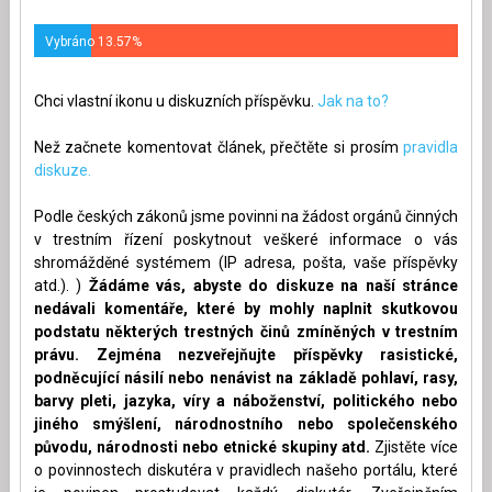
Vybráno 13.57%
Chci vlastní ikonu u diskuzních příspěvku.
Jak na to?
Než začnete komentovat článek, přečtěte si prosím
pravidla
diskuze.
Podle českých zákonů jsme povinni na žádost orgánů činných
v trestním řízení poskytnout veškeré informace o vás
shromážděné systémem (IP adresa, pošta, vaše příspěvky
atd.). )
Žádáme vás, abyste do diskuze na naší stránce
nedávali komentáře, které by mohly naplnit skutkovou
podstatu některých trestných činů zmíněných v trestním
právu. Zejména nezveřejňujte příspěvky rasistické,
podněcující násilí nebo nenávist na základě pohlaví, rasy,
barvy pleti, jazyka, víry a náboženství, politického nebo
jiného smýšlení, národnostního nebo společenského
původu, národnosti nebo etnické skupiny atd.
Zjistěte více
o povinnostech diskutéra v pravidlech našeho portálu, které