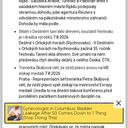
Rijád - Saúdská Arábie, Turecko a Pákistán dnes v
saúdském hlavním městě Rijádu podepsaly
obrannou dohodu, píše agentura Reuters s
odvoláním na pákistánské ministerstvo zahraničí.
Dohoda by měla podle...
Skláři v Deštném taví sklo dřevem, součástí festivalu
je i dražba výrobků
7.8.2026
Deštné v Orlických horách (Rychnovsko) - V Deštném
v Orlických horách na Rychnovsku začíná 35. ročník
festivalu Tavení skla dřevem. Své umění na něm
předvedou čtyři desítky sklářů z celého Česka. ČTK...
Trenérka Škábová věří, že čeští plavci znovu na ME
získají medaili
7.8.2026
Praha - Reprezentační šéftrenérka Petra Škábová
věří, že čeští plavci opět získají na mistrovství Evropy
medaili. Uvedla to na dnešní tiskové konferenci před
pondělním začátkem bazénových disciplín na...
V americké ekonomice v červenci nečekaně zaniklo
Gynecologist in Columbus: Bladder
23.000 pracovních míst
7.8.2026
Leakage After 50 Comes Down to 1 Thing
Washington - V americké ekonomice v červenci
(Stop Doing This)
zaniklo mimo zemědělský sektor přibližně 23.000
pracovních míst. Očekávalo se, že místa naopak