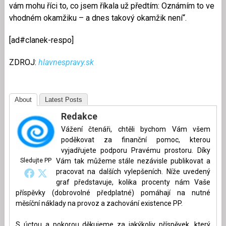
vám mohu říci to, co jsem říkala už předtím: Oznámím to ve
vhodném okamžiku – a dnes takový okamžik není“.
[ad#clanek-respo]
ZDROJ:
hlavnespravy.sk
About
Latest Posts
Redakce
Vážení čtenáři, chtěli bychom Vám všem
poděkovat za finanční pomoc, kterou
vyjadřujete podporu Pravému prostoru. Díky
Sledujte PP
Vám tak můžeme stále nezávisle publikovat a
pracovat na dalších vylepšeních. Níže uvedený
graf představuje, kolika procenty nám Vaše
příspěvky (dobrovolné předplatné) pomáhají na nutné
měsíční náklady na provoz a zachování existence PP.
S úctou a pokorou děkujeme za jakýkoliv příspěvek, který