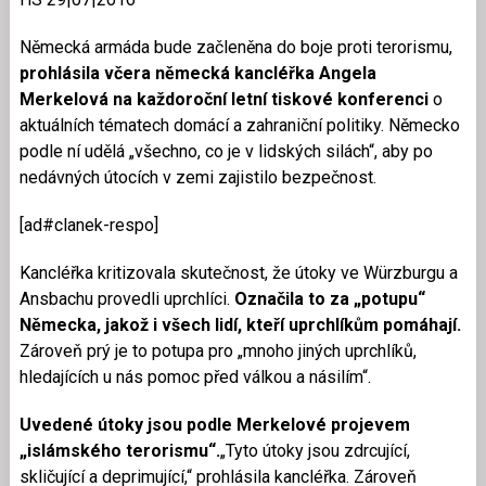
Německá armáda bude začleněna do boje proti terorismu,
prohlásila včera německá kancléřka Angela
Merkelová na každoroční letní tiskové konferenci
o
aktuálních tématech domácí a zahraniční politiky. Německo
podle ní udělá „všechno, co je v lidských silách“, aby po
nedávných útocích v zemi zajistilo bezpečnost.
[ad#clanek-respo]
Kancléřka kritizovala skutečnost, že útoky ve Würzburgu a
Ansbachu provedli uprchlíci.
Označila to za „potupu“
Německa, jakož i všech lidí, kteří uprchlíkům pomáhají.
Zároveň prý je to potupa pro „mnoho jiných uprchlíků,
hledajících u nás pomoc před válkou a násilím“.
Uvedené útoky jsou podle Merkelové projevem
„islámského terorismu“.
„Tyto útoky jsou zdrcující,
skličující a deprimující,“ prohlásila kancléřka. Zároveň