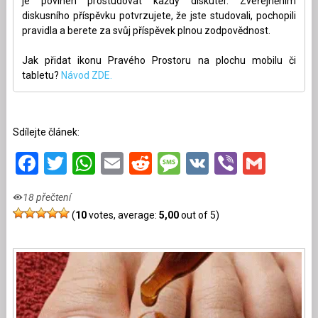
je povinen prostudovat každý diskutér. Zveřejněním
diskusního příspěvku potvrzujete, že jste studovali, pochopili
pravidla a berete za svůj příspěvek plnou zodpovědnost.
Jak přidat ikonu Pravého Prostoru na plochu mobilu či
tabletu?
Návod ZDE.
Sdílejte článek:
Facebook
Twitter
WhatsApp
Email
Reddit
Message
VK
Viber
Gmai
18 přečtení
(
10
votes, average:
5,00
out of 5)