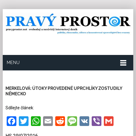
MENU
29.7.2016
Redakce
0
Kategorie:
Společnost
18
přečtení
MERKELOVÁ: ÚTOKY PROVEDENÉ UPRCHLÍKY ZOSTUDILY
NĚMECKO
Sdílejte článek:
Facebook
Twitter
WhatsApp
Email
Reddit
Message
VK
Viber
Gmai
HS 29|07|2016