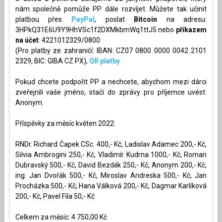
nám společně pomůže PP dále rozvíjet. Můžete tak učinit
platbou přes
PayPal
, poslat
Bitcoin
na adresu:
3HPkQ31E6U9Y9HhVSc1f2DXMkbmWq1ttJ5 nebo
příkazem
na účet
: 4221012329/0800
(Pro platby ze zahraničí: IBAN: CZ07 0800 0000 0042 2101
2329, BIC: GIBA CZ PX),
QR platby
Pokud chcete podpořit PP a nechcete, abychom mezi dárci
zveřejnili vaše jméno, stačí do zprávy pro příjemce uvést:
Anonym.
Příspěvky za měsíc květen 2022:
RNDr. Richard Čapek CSc. 400,- Kč, Ladislav Adamec 200,- Kč,
Silvia Ambrogini 250,- Kč, Vladimír Kudrna 1000,- Kč, Roman
Dubravský 500,- Kč, David Bezděk 250,- Kč, Anonym 200,- Kč,
ing. Jan Dvořák 500,- Kč, Miroslav Andreska 500,- Kč, Jan
Procházka 500,- Kč, Hana Válková 200,- Kč, Dagmar Karlíková
200,- Kč, Pavel Fila 50,- Kč
Celkem za měsíc: 4 750,00 Kč