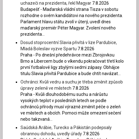
uchazeči na prezidenta, řekl Magyar
7.8.2026
Budapešť - Maďarská vládní strana Tisza v sobotu
rozhodne o svém kandidátovi na nového prezidenta.
Parlament hlavu státu zvolí v úterý, uvedl dnes
maďarský premiér Péter Magyar. Zvolení nového
prezidenta...
Dosud stoprocentní Slavia přivítá v lize Pardubice,
Mladá Boleslav vyzve Spartu
7.8.2026
Praha - Po dnešní předehrávce mezi Zbrojovkou
Brno a Libercem bude o víkendu pokračovat třetí kolo
první fotbalové ligy zbylými sedmi zápasy. Obhájce
titulu Slavia přivítá Pardubice a bude chtít navázat...
Ochránci: Kvůli vedru a suchu je třeba změnit způsob
úpravy zeleně ve městech
7.8.2026
Praha - Kvůli dlouhodobému suchu a nárůstu
vysokých teplot v posledních letech se podle
ochránců přírody musí výrazně změnit péče o zeleň
ve městech a obcích. Pomoci může omezení sečení
nebo takzvaná...
Saúdská Arábie, Turecko a Pákistán podepsaly
obrannou dohodu, uvedly úřady
7.8.2026