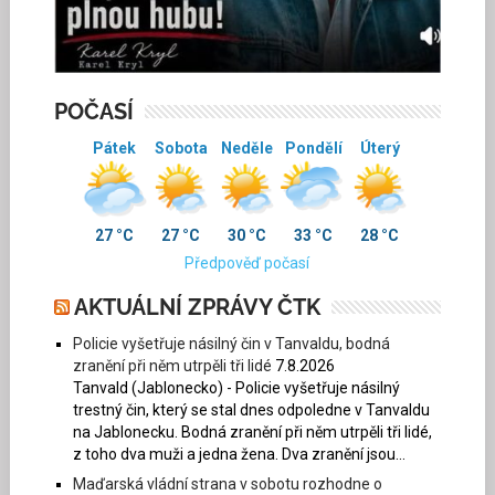
POČASÍ
Pátek
Sobota
Neděle
Pondělí
Úterý
27 °C
27 °C
30 °C
33 °C
28 °C
Předpověď počasí
AKTUÁLNÍ ZPRÁVY ČTK
Policie vyšetřuje násilný čin v Tanvaldu, bodná
zranění při něm utrpěli tři lidé
7.8.2026
Tanvald (Jablonecko) - Policie vyšetřuje násilný
trestný čin, který se stal dnes odpoledne v Tanvaldu
na Jablonecku. Bodná zranění při něm utrpěli tři lidé,
z toho dva muži a jedna žena. Dva zranění jsou...
Maďarská vládní strana v sobotu rozhodne o