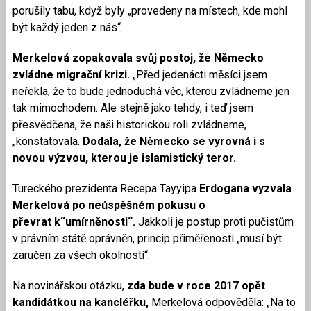
porušily tabu, když byly „provedeny na místech, kde mohl
být každý jeden z nás“.
Merkelová zopakovala svůj postoj, že Německo
zvládne migrační krizi.
„Před jedenácti měsíci jsem
neřekla, že to bude jednoduchá věc, kterou zvládneme jen
tak mimochodem.
Ale stejně jako tehdy, i teď jsem
přesvědčena, že naši historickou roli zvládneme,
„konstatovala.
Dodala, že Německo se vyrovná i s
novou výzvou, kterou je islamistický teror.
Tureckého prezidenta Recepa Tayyipa
Erdogana vyzvala
Merkelová po neúspěšném pokusu o
převrat k“umírněnosti“.
Jakkoli je postup proti pučistům
v právním státě oprávněn, princip přiměřenosti „musí být
zaručen za všech okolností“.
Na novinářskou otázku,
zda bude v roce 2017 opět
kandidátkou na kancléřku,
Merkelová odpověděla: „Na to