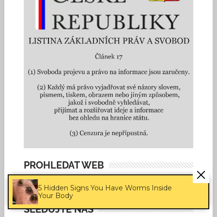
PROHLEDAT WEB
5 Hidden Signs You Have Worms Inside
Your Body
SLEDUJTE NÁS