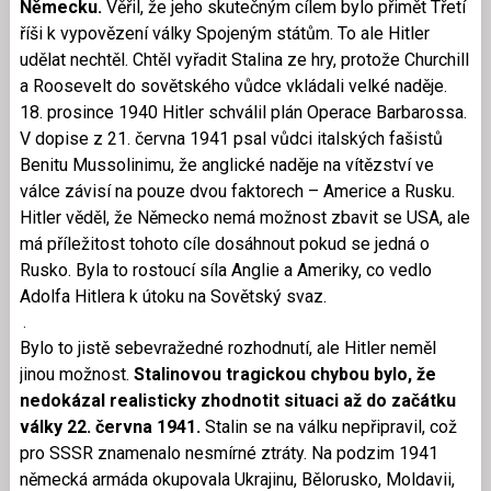
Německu.
Věřil, že jeho skutečným cílem bylo přimět Třetí
říši k vypovězení války Spojeným státům. To ale Hitler
udělat nechtěl. Chtěl vyřadit Stalina ze hry, protože Churchill
a Roosevelt do sovětského vůdce vkládali velké naděje.
18. prosince 1940 Hitler schválil plán Operace Barbarossa.
V dopise z 21. června 1941 psal vůdci italských fašistů
Benitu Mussolinimu, že anglické naděje na vítězství ve
válce závisí na pouze dvou faktorech – Americe a Rusku.
Hitler věděl, že Německo nemá možnost zbavit se USA, ale
má příležitost tohoto cíle dosáhnout pokud se jedná o
Rusko. Byla to rostoucí síla Anglie a Ameriky, co vedlo
Adolfa Hitlera k útoku na Sovětský svaz.
.
Bylo to jistě sebevražedné rozhodnutí, ale Hitler neměl
jinou možnost.
Stalinovou tragickou chybou bylo, že
nedokázal realisticky zhodnotit situaci až do začátku
války 22. června 1941.
Stalin se na válku nepřipravil, což
pro SSSR znamenalo nesmírné ztráty. Na podzim 1941
německá armáda okupovala Ukrajinu, Bělorusko, Moldavii,