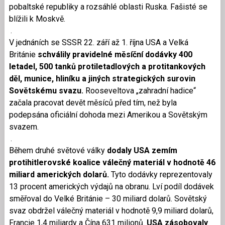
pobaltské republiky a rozsáhlé oblasti Ruska. Fašisté se
blížili k Moskvě.
.
V jednáních se SSSR 22. září až 1. října USA a Velká
Británie
schválily pravidelné měsíční dodávky 400
letadel, 500 tanků protiletadlových a protitankových
děl, munice, hliníku a jiných strategických surovin
Sovětskému svazu.
Rooseveltova „zahradní hadice“
začala pracovat devět měsíců před tím, než byla
podepsána oficiální dohoda mezi Amerikou a Sovětským
svazem.
.
Během druhé světové války
dodaly USA zemím
protihitlerovské koalice válečný materiál v hodnotě 46
miliard amerických dolarů.
Tyto dodávky reprezentovaly
13 procent amerických výdajů na obranu. Lví podíl dodávek
směřoval do Velké Británie – 30 miliard dolarů. Sovětský
svaz obdržel válečný materiál v hodnotě 9,9 miliard dolarů,
Francie 1,4 miliardy a Čína 631 milionů.
USA zásobovaly