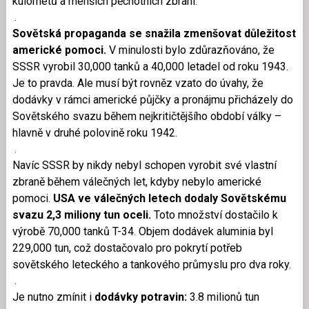
kulometů a menších pěchotních zbraní.
.
Sovětská propaganda se snažila zmenšovat důležitost
americké pomoci.
V minulosti bylo zdůrazňováno, že
SSSR vyrobil 30,000 tanků a 40,000 letadel od roku 1943.
Je to pravda. Ale musí být rovněz vzato do úvahy, že
dodávky v rámci americké půjčky a pronájmu přicházely do
Sovětského svazu během nejkritičtějšího období války –
hlavně v druhé polovině roku 1942.
.
Navíc SSSR by nikdy nebyl schopen vyrobit své vlastní
zbraně během válečných let, kdyby nebylo americké
pomoci.
USA ve válečných letech dodaly Sovětskému
svazu 2,3 miliony tun oceli.
Toto množství dostačilo k
výrobě 70,000 tanků T-34. Objem dodávek aluminia byl
229,000 tun, což dostačovalo pro pokrytí potřeb
sovětského leteckého a tankového průmyslu pro dva roky.
.
Je nutno zmínit i
dodávky potravin:
3.8 milionů tun