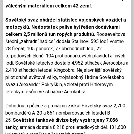
válečným materiálem celkem 42 zemí.
.
Sovětský svaz obdržel statisíce vojenských vozidel a
motocyklů. Nedostatek paliva byl řešen dodávkami
celkem 2,5 milionů tun ropých produktů.
Rooseveltova
štědrá „zahradní hadice“ dodala Stalinovi 595 lodí, včetně
28 fregat, 105 ponorek, 77 obchodních lodí, 22
torpedových člunů, 104 protiponorkových plavidel a jiných
lodí. Sovětské letectvo dostalo 4,952 stíhaček Aerocobra a
2,410 stíhacích letadel Kingcobra. Nejslavnější sovětský
pilot druhé světové války, trojnásobný Hrdina Sovětského
svazu Alexander Pokryškin, vzlétal proti Hitlerovým
leteckým esům ve stíhačce Aerokobra.
.
Dohodou o půjčce a pronájmu získal Sovětský svaz 2,700
bombardérů A-20 a 861 nombardovacích letadel B-
25.
Sovětské tankové divize byly vyzbrojeny 7,056
tanky,
armáda dostala 8,218 protiletadlových děl, 131,600