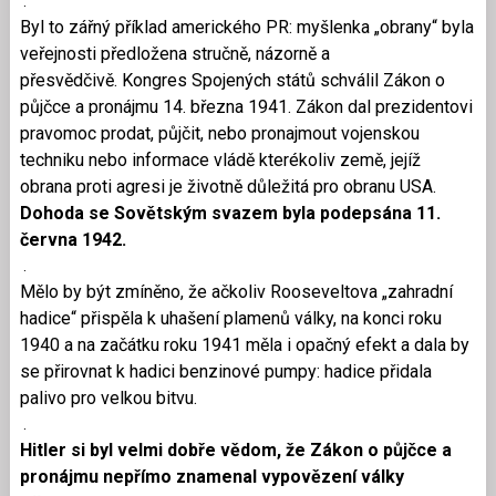
.
Byl to zářný příklad amerického PR: myšlenka „obrany“ byla
veřejnosti předložena stručně, názorně a
přesvědčivě. Kongres Spojených států schválil Zákon o
půjčce a pronájmu 14. března 1941. Zákon dal prezidentovi
pravomoc prodat, půjčit, nebo pronajmout vojenskou
techniku nebo informace vládě kterékoliv země, jejíž
obrana proti agresi je životně důležitá pro obranu USA.
Dohoda se Sovětským svazem byla podepsána 11.
června 1942.
.
Mělo by být zmíněno, že ačkoliv Rooseveltova „zahradní
hadice“ přispěla k uhašení plamenů války, na konci roku
1940 a na začátku roku 1941 měla i opačný efekt a dala by
se přirovnat k hadici benzinové pumpy: hadice přidala
palivo pro velkou bitvu.
.
Hitler si byl velmi dobře vědom, že Zákon o půjčce a
pronájmu nepřímo znamenal vypovězení války