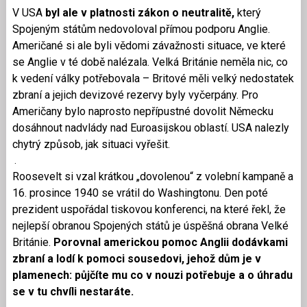
V USA
byl ale v platnosti zákon o neutralitě,
který
Spojeným státům nedovoloval přímou podporu Anglie.
Američané si ale byli vědomi závažnosti situace, ve které
se Anglie v té době nalézala. Velká Británie neměla nic, co
k vedení války potřebovala – Britové měli velký nedostatek
zbraní a jejich devizové rezervy byly vyčerpány. Pro
Američany bylo naprosto nepřípustné dovolit Německu
dosáhnout nadvlády nad Euroasijskou oblastí. USA nalezly
chytrý způsob, jak situaci vyřešit.
.
Roosevelt si vzal krátkou „dovolenou“ z volební kampaně a
16. prosince 1940 se vrátil do Washingtonu. Den poté
prezident uspořádal tiskovou konferenci, na které řekl, že
nejlepší obranou Spojených států je úspěšná obrana Velké
Británie.
Porovnal americkou pomoc Anglii dodávkami
zbraní a lodí k pomoci sousedovi, jehož dům je v
plamenech: půjčíte mu co v nouzi potřebuje a o úhradu
se v tu chvíli nestaráte.