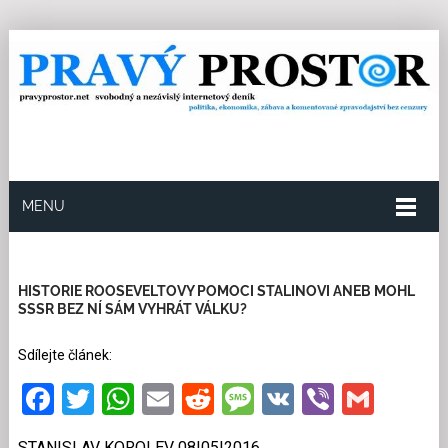
MENU
8.5.2016
Redakce
0
Kategorie:
Historie
18
přečtení
HISTORIE ROOSEVELTOVY POMOCI STALINOVI ANEB MOHL
SSSR BEZ NÍ SÁM VYHRÁT VÁLKU?
Sdílejte článek:
Facebook
Twitter
WhatsApp
Email
Reddit
Message
VK
Viber
Gmai
STANISLAV KOROLEV 08|05|2016