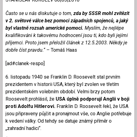
Často se u nás diskutuje o tom,
zda by SSSR mohl zvítězit
v 2. světové válce bez pomoci západních spojenců, a jaký
byl vlastně rozsah americké pomoci.
Myslím, že nejlépe
kvalifikováni k takovému hodnocení jsou ti, kdo byli jejími
příjemci.
Proto jsem přeložil článek
z 12.5.2003. Někdy je
dobře číst pravdu.
“ – Tomáš Haas
[ad#clanek-respo]
6. listopadu 1940 se Franklin D. Roosevelt stal prvním
prezidentem v historii USA, který byl zvolen ve třetím
prezidentském volebním období. Velmi brzy potom
Roosevelt prohlásil, že
USA úplně podporují Anglii v boji
proti Adolfu Hitlerovi.
Franklin D. Roosevelt řekl, že USA
jsou připraveny půjčit a pronajmout vše, co Anglie potřebuje
k vedení války. Od tehdy se datuje známý příměr o
„zahradní hadici“.
.