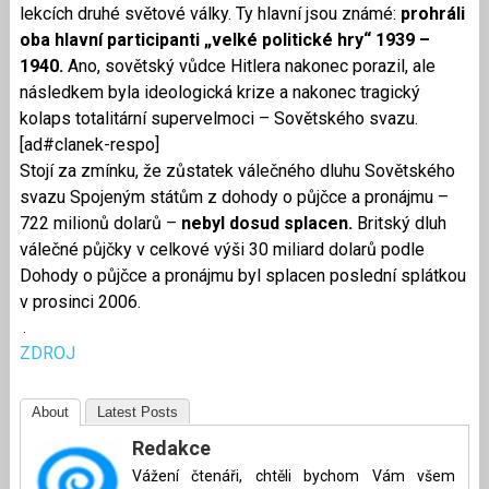
lekcích druhé světové války. Ty hlavní jsou známé:
prohráli
oba hlavní participanti „velké politické hry“ 1939 –
1940.
Ano, sovětský vůdce Hitlera nakonec porazil, ale
následkem byla ideologická krize a nakonec tragický
kolaps totalitární supervelmoci – Sovětského svazu.
[ad#clanek-respo]
Stojí za zmínku, že zůstatek válečného dluhu Sovětského
svazu Spojeným státům z dohody o půjčce a pronájmu –
722 milionů dolarů –
nebyl dosud splacen.
Britský dluh
válečné půjčky v celkové výši 30 miliard dolarů podle
Dohody o půjčce a pronájmu byl splacen poslední splátkou
v prosinci 2006.
.
ZDROJ
About
Latest Posts
Redakce
Vážení čtenáři, chtěli bychom Vám všem