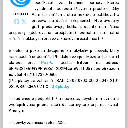
poděkovat za finanční pomoc, kterou
vyjadřujete podporu Pravému prostoru. Díky
Sledujte PP
Vám tak můžeme stále nezávisle publikovat a
pracovat na dalších vylepšeních. Níže uvedený
graf představuje, kolika procenty nám Vaše
příspěvky (dobrovolné předplatné) pomáhají na nutné
měsíční náklady na provoz a zachování existence PP.
S úctou a pokorou děkujeme za jakýkoliv příspěvek, který
nám společně pomůže PP dále rozvíjet. Můžete tak učinit
platbou přes
PayPal
, poslat
Bitcoin
na adresu:
3HPkQ31E6U9Y9HhVSc1f2DXMkbmWq1ttJ5 nebo
příkazem
na účet
: 4221012329/0800
(Pro platby ze zahraničí: IBAN: CZ07 0800 0000 0042 2101
2329, BIC: GIBA CZ PX),
QR platby
Pokud chcete podpořit PP a nechcete, abychom mezi dárci
zveřejnili vaše jméno, stačí do zprávy pro příjemce uvést:
Anonym.
Příspěvky za měsíc květen 2022: