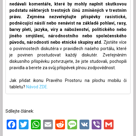
nedávali komentáře, které by mohly naplnit skutkovou
podstatu některých trestných činů zmíněných v trestním
právu. Zejména nezveřejňujte příspěvky rasistické,
podněcující násilí nebo nenávist na základě pohlaví, rasy,
barvy pleti, jazyka, víry a náboženství, politického nebo
jiného smýšlení, národnostního nebo společenského
původu, národnosti nebo etnické skupiny atd.
Zjistěte více
o povinnostech diskutéra v pravidlech našeho portálu, které
je povinen prostudovat každý diskutér. Zveřejněním
diskusního příspěvku potvrzujete, že jste studovali, pochopili
pravidla a berete za svůj příspěvek plnou zodpovědnost.
Jak přidat ikonu Pravého Prostoru na plochu mobilu či
tabletu?
Návod ZDE.
Sdílejte článek:
Facebook
Twitter
WhatsApp
Email
Reddit
Message
VK
Viber
Gmai