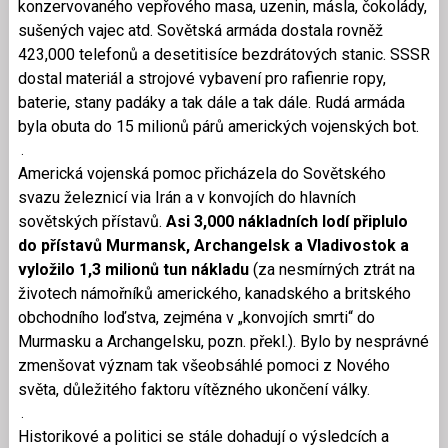
konzervovaného vepřového masa, uzenin, másla, čokolády,
sušených vajec atd. Sovětská armáda dostala rovněž
423,000 telefonů a desetitisíce bezdrátových stanic. SSSR
dostal materiál a strojové vybavení pro rafienrie ropy,
baterie, stany padáky a tak dále a tak dále. Rudá armáda
byla obuta do 15 milionů párů amerických vojenských bot.
.
Americká vojenská pomoc přicházela do Sovětského
svazu železnicí via Irán a v konvojích do hlavních
sovětských přístavů.
Asi 3,000 nákladních lodí připlulo
do přístavů Murmansk, Archangelsk a Vladivostok a
vyložilo 1,3 milionů tun nákladu
(za nesmírných ztrát na
životech námořníků amerického, kanadského a britského
obchodního loďstva, zejména v „konvojích smrti“ do
Murmasku a Archangelsku, pozn. překl.). Bylo by nesprávné
zmenšovat význam tak všeobsáhlé pomoci z Nového
světa, důležitého faktoru vítězného ukončení války.
.
Historikové a politici se stále dohadují o výsledcích a