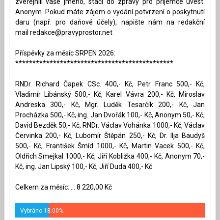
zveřejnili vaše jméno, stačí do zprávy pro příjemce uvést:
Anonym. Pokud máte zájem o vydání potvrzení o poskytnutí
daru (např. pro daňové účely), napište nám na redakční
mail
redakce@pravyprostor.net
Příspěvky za měsíc SRPEN 2026:
**********************************************
RNDr. Richard Čapek CSc. 400,- Kč, Petr Franc 500,- Kč,
Vladimír Libánský 500,- Kč, Karel Vávra 200,- Kč, Miroslav
Andreska 300,- Kč, Mgr. Luděk Tesarčík 200,- Kč, Jan
Procházka 500,- Kč, ing. Jan Dvořák 100,- Kč, Anonym 50,- Kč,
David Bezděk 50,- Kč, RNDr. Václav Vohánka 1000,- Kč, Václav
Červinka 200,- Kč, Lubomír Štěpán 250,- Kč, Dr. Ilja Baudyš
500,- Kč, František Šmíd 1000,- Kč, Martin Vacek 500,- Kč,
Oldřich Smejkal 1000,- Kč, Jiří Kobližka 400,- Kč, Anonym 70,-
Kč, ing. Jan Lipský 100,- Kč, Jiří Duda 400,- Kč
Celkem za měsíc: ... 8 220,00 Kč
Vybráno 18.00%