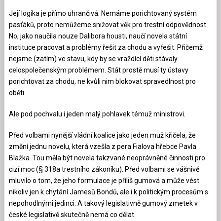
Její logika je přímo uhrančivá. Nemáme porichtovaný systém
pasťáků, proto nemůžeme snižovat věk pro trestní odpovědnost.
No, jako naučila nouze Dalibora housti, naučí novela státní
instituce pracovat a problémy řešit za chodu a vyřešit. Přičemž
nejsme (zatím) ve stavu, kdy by se vraždící děti stávaly
celospolečenským problémem. Stát prostě musí ty ústavy
porichtovat za chodu, ne kvůli nim blokovat spravedlnost pro
oběti.
Ale pod pochvalu i jeden malý pohlavek témuž ministrovi.
Před volbami nynější vládní koalice jako jeden muž křičela, že
změní jednu novelu, která vzešla z pera Fialova hřebce Pavla
Blažka. Tou měla být novela takzvané neoprávněné činnosti pro
cizí moc (§ 318a trestního zákoníku). Před volbami se vášnivě
mluvilo o tom, že jeho formulace je příliš gumová a může vést
nikoliv jen k chytání Jamesů Bondů, ale i k politickým procesům s
nepohodlnými jedinci. A takový legislativně gumový zmetek v
české legislativě skutečně nemá co dělat.