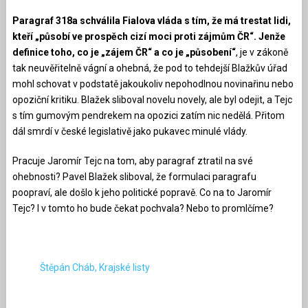
Paragraf 318a schválila Fialova vláda s tím, že má trestat lidi,
kteří „působí ve prospěch cizí moci proti zájmům ČR“. Jenže
definice toho, co je „zájem ČR“ a co je „působení“
, je v zákoně
tak neuvěřitelně vágní a ohebná, že pod to tehdejší Blažkův úřad
mohl schovat v podstatě jakoukoliv nepohodlnou novinařinu nebo
opoziční kritiku. Blažek sliboval novelu novely, ale byl odejit, a Tejc
s tím gumovým pendrekem na opozici zatím nic nedělá. Přitom
dál smrdí v české legislativě jako pukavec minulé vlády.
Pracuje Jaromír Tejc na tom, aby paragraf ztratil na své
ohebnosti? Pavel Blažek sliboval, že formulaci paragrafu
poopraví, ale došlo k jeho politické popravě. Co na to Jaromír
Tejc? I v tomto ho bude čekat pochvala? Nebo to promlčíme?
Štěpán Cháb, Krajské listy