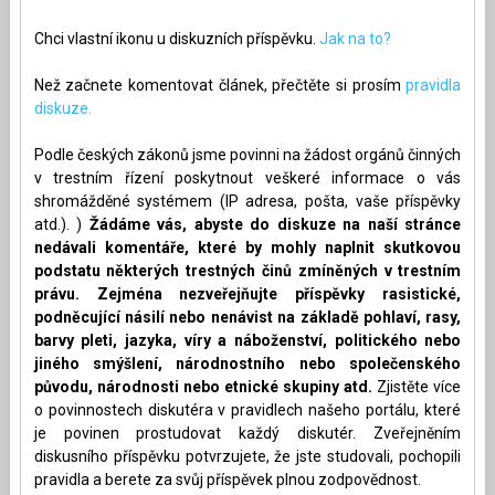
Chci vlastní ikonu u diskuzních příspěvku.
Jak na to?
Než začnete komentovat článek, přečtěte si prosím
pravidla
diskuze.
Podle českých zákonů jsme povinni na žádost orgánů činných
v trestním řízení poskytnout veškeré informace o vás
shromážděné systémem (IP adresa, pošta, vaše příspěvky
atd.). )
Žádáme vás, abyste do diskuze na naší stránce
nedávali komentáře, které by mohly naplnit skutkovou
podstatu některých trestných činů zmíněných v trestním
právu. Zejména nezveřejňujte příspěvky rasistické,
podněcující násilí nebo nenávist na základě pohlaví, rasy,
barvy pleti, jazyka, víry a náboženství, politického nebo
jiného smýšlení, národnostního nebo společenského
původu, národnosti nebo etnické skupiny atd.
Zjistěte více
o povinnostech diskutéra v pravidlech našeho portálu, které
je povinen prostudovat každý diskutér. Zveřejněním
diskusního příspěvku potvrzujete, že jste studovali, pochopili
pravidla a berete za svůj příspěvek plnou zodpovědnost.