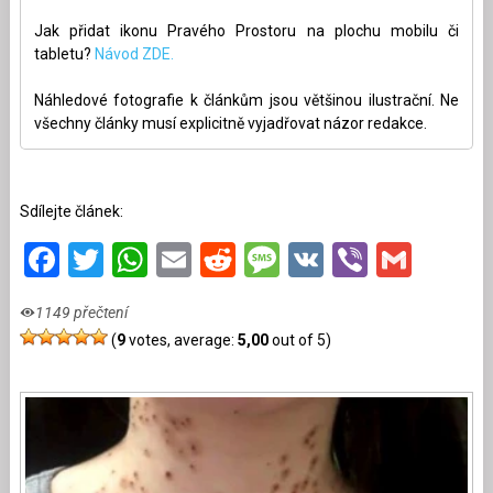
Jak přidat ikonu Pravého Prostoru na plochu mobilu či
tabletu?
Návod ZDE.
Náhledové fotografie k článkům jsou většinou ilustrační. Ne
všechny články musí explicitně vyjadřovat názor redakce.
Sdílejte článek:
Facebook
Twitter
WhatsApp
Email
Reddit
Message
VK
Viber
Gmai
1149 přečtení
(
9
votes, average:
5,00
out of 5)