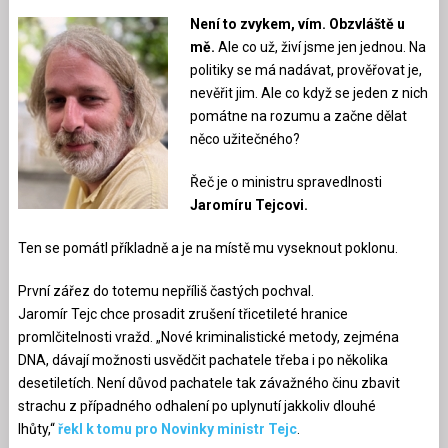
Není to zvykem, vím. Obzvláště u
mě.
Ale co už, živí jsme jen jednou. Na
politiky se má nadávat, prověřovat je,
nevěřit jim. Ale co když se jeden z nich
pomátne na rozumu a začne dělat
něco užitečného?
Řeč je o ministru spravedlnosti
Jaromíru Tejcovi.
Ten se pomátl příkladně a je na místě mu vyseknout poklonu.
První zářez do totemu nepříliš častých pochval.
Jaromír Tejc chce prosadit zrušení třicetileté hranice
promlčitelnosti vražd. „Nové kriminalistické metody, zejména
DNA, dávají možnosti usvědčit pachatele třeba i po několika
desetiletích. Není důvod pachatele tak závažného činu zbavit
strachu z případného odhalení po uplynutí jakkoliv dlouhé
lhůty,“
řekl k tomu pro Novinky ministr Tejc
.