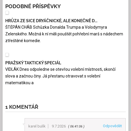
PODOBNÉ PŘÍSPĚVKY
HRŮZA ZE SICE DRYÁČNICKÉ, ALE KONEČNĚ D...
ŠTĚPÁN CHÁB Schůzka Donalda Trumpa a Volodymyra
Zelenského. Možná k ní měli pouštět pohřební marš s nádechem
ztřeštěné komedie.
PRAŽSKÝ TAKTICKÝ SPECIÁL
VIDLÁK Dnes odpoledne se otevřou volební místnosti, skončí
slova a začnou činy. Já přestanu otravovat s volební
matematikou a
1 KOMENTÁŘ
Odpovědět
karel bulík
9.7.2026
06:41:06