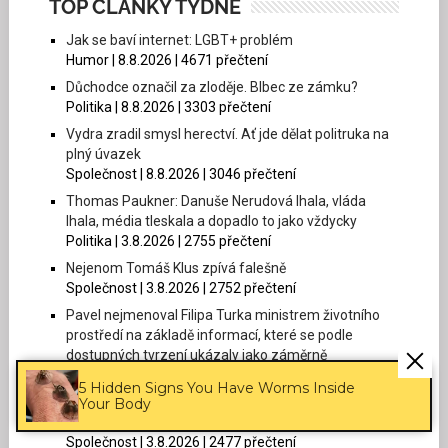
TOP ČLÁNKY TÝDNE
Jak se baví internet: LGBT+ problém
Humor | 8.8.2026 | 4671 přečtení
Důchodce označil za zloděje. Blbec ze zámku?
Politika | 8.8.2026 | 3303 přečtení
Vydra zradil smysl herectví. Ať jde dělat politruka na
plný úvazek
Společnost | 8.8.2026 | 3046 přečtení
Thomas Paukner: Danuše Nerudová lhala, vláda
lhala, média tleskala a dopadlo to jako vždycky
Politika | 3.8.2026 | 2755 přečtení
Nejenom Tomáš Klus zpívá falešně
Společnost | 3.8.2026 | 2752 přečtení
Pavel nejmenoval Filipa Turka ministrem životního
prostředí na základě informací, které se podle
dostupných tvrzení ukázaly jako záměrně
zfalšované
5 Hidden Signs You Have Worms Inside
Politika | 3.8.2026 | 2579 přečtení
Your Body
Jak si vede Deník Nenávist?
Společnost | 3.8.2026 | 2477 přečtení