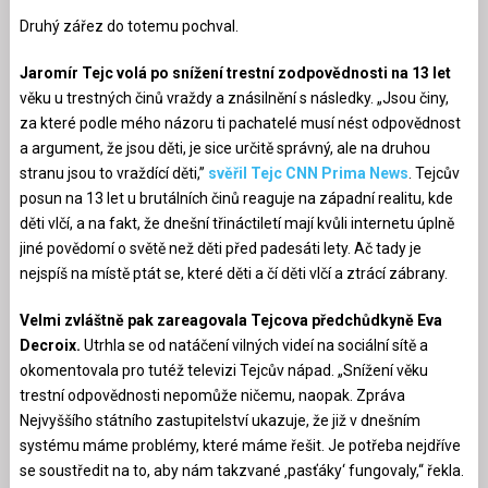
Druhý zářez do totemu pochval.
Jaromír Tejc volá po snížení trestní zodpovědnosti na 13 let
věku u trestných činů vraždy a znásilnění s následky. „Jsou činy,
za které podle mého názoru ti pachatelé musí nést odpovědnost
a argument, že jsou děti, je sice určitě správný, ale na druhou
stranu jsou to vraždící děti,”
svěřil Tejc CNN Prima News
. Tejcův
posun na 13 let u brutálních činů reaguje na západní realitu, kde
děti vlčí, a na fakt, že dnešní třináctiletí mají kvůli internetu úplně
jiné povědomí o světě než děti před padesáti lety. Ač tady je
nejspíš na místě ptát se, které děti a čí děti vlčí a ztrácí zábrany.
Velmi zvláštně pak zareagovala Tejcova předchůdkyně Eva
Decroix.
Utrhla se od natáčení vilných videí na sociální sítě a
okomentovala pro tutéž televizi Tejcův nápad. „Snížení věku
trestní odpovědnosti nepomůže ničemu, naopak. Zpráva
Nejvyššího státního zastupitelství ukazuje, že již v dnešním
systému máme problémy, které máme řešit. Je potřeba nejdříve
se soustředit na to, aby nám takzvané ‚pasťáky‘ fungovaly,“ řekla.