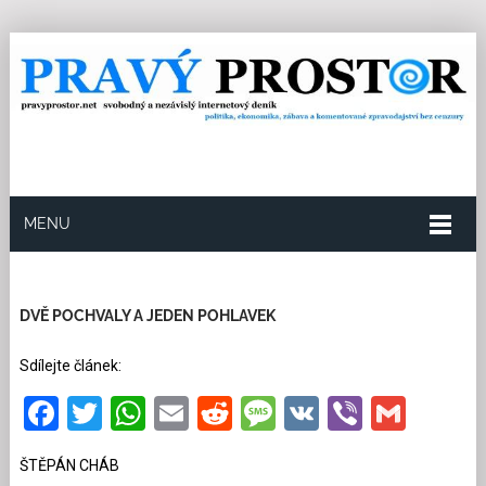
MENU
9.7.2026
Redakce
1
Kategorie:
Politika
1149
přečtení
DVĚ POCHVALY A JEDEN POHLAVEK
Sdílejte článek:
Facebook
Twitter
WhatsApp
Email
Reddit
Message
VK
Viber
Gmai
ŠTĚPÁN CHÁB