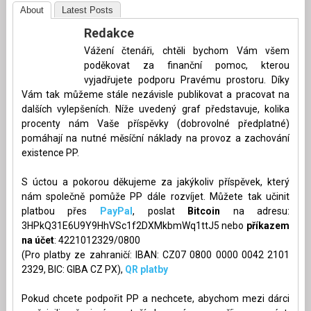
About
Latest Posts
Redakce
Vážení čtenáři, chtěli bychom Vám všem
poděkovat za finanční pomoc, kterou
vyjadřujete podporu Pravému prostoru. Díky
Vám tak můžeme stále nezávisle publikovat a pracovat na
dalších vylepšeních. Níže uvedený graf představuje, kolika
procenty nám Vaše příspěvky (dobrovolné předplatné)
pomáhají na nutné měsíční náklady na provoz a zachování
existence PP.
S úctou a pokorou děkujeme za jakýkoliv příspěvek, který
nám společně pomůže PP dále rozvíjet. Můžete tak učinit
platbou přes
PayPal
, poslat
Bitcoin
na adresu:
3HPkQ31E6U9Y9HhVSc1f2DXMkbmWq1ttJ5 nebo
příkazem
na účet
: 4221012329/0800
(Pro platby ze zahraničí: IBAN: CZ07 0800 0000 0042 2101
2329, BIC: GIBA CZ PX),
QR platby
Pokud chcete podpořit PP a nechcete, abychom mezi dárci