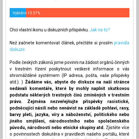
Vybráno 13.57%
Chci vlastní ikonu u diskuzních příspěvku.
Jak na to?
Než začnete komentovat článek, přečtěte si prosím
pravidla
diskuze.
Podle českých zákonů jsme povinni na žádost orgánů činných
v trestním řízení poskytnout veškeré informace o vás
shromážděné systémem (IP adresa, pošta, vaše příspěvky
atd.). )
Žádáme vás, abyste do diskuze na naší stránce
nedávali komentáře, které by mohly naplnit skutkovou
podstatu některých trestných činů zmíněných v trestním
právu. Zejména nezveřejňujte příspěvky rasistické,
podněcující násilí nebo nenávist na základě pohlaví, rasy,
barvy pleti, jazyka, víry a náboženství, politického nebo
jiného smýšlení, národnostního nebo společenského
původu, národnosti nebo etnické skupiny atd.
Zjistěte více
o povinnostech diskutéra v pravidlech našeho portálu, které