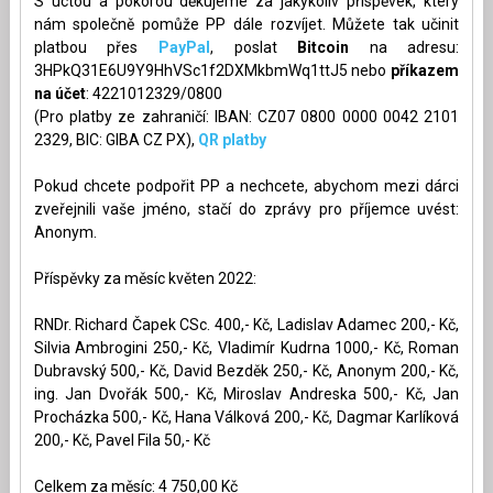
S úctou a pokorou děkujeme za jakýkoliv příspěvek, který
nám společně pomůže PP dále rozvíjet. Můžete tak učinit
platbou přes
PayPal
, poslat
Bitcoin
na adresu:
3HPkQ31E6U9Y9HhVSc1f2DXMkbmWq1ttJ5 nebo
příkazem
na účet
: 4221012329/0800
(Pro platby ze zahraničí: IBAN: CZ07 0800 0000 0042 2101
2329, BIC: GIBA CZ PX),
QR platby
Pokud chcete podpořit PP a nechcete, abychom mezi dárci
zveřejnili vaše jméno, stačí do zprávy pro příjemce uvést:
Anonym.
Příspěvky za měsíc květen 2022:
RNDr. Richard Čapek CSc. 400,- Kč, Ladislav Adamec 200,- Kč,
Silvia Ambrogini 250,- Kč, Vladimír Kudrna 1000,- Kč, Roman
Dubravský 500,- Kč, David Bezděk 250,- Kč, Anonym 200,- Kč,
ing. Jan Dvořák 500,- Kč, Miroslav Andreska 500,- Kč, Jan
Procházka 500,- Kč, Hana Válková 200,- Kč, Dagmar Karlíková
200,- Kč, Pavel Fila 50,- Kč
Celkem za měsíc: 4 750,00 Kč