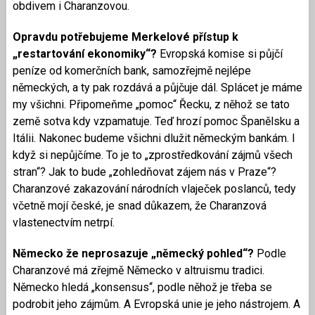
obdivem i Charanzovou.
Opravdu potřebujeme Merkelové přístup k
„restartování ekonomiky“?
Evropská komise si půjčí
peníze od komerčních bank, samozřejmě nejlépe
německých, a ty pak rozdává a půjčuje dál. Splácet je máme
my všichni. Připomeňme „pomoc“ Řecku, z něhož se tato
země sotva kdy vzpamatuje. Teď hrozí pomoc Španělsku a
Itálii. Nakonec budeme všichni dlužit německým bankám. I
když si nepůjčíme. To je to „zprostředkování zájmů všech
stran“? Jak to bude „zohledňovat zájem nás v Praze“?
Charanzové zakazování národních vlaječek poslanců, tedy
včetně mojí české, je snad důkazem, že Charanzová
vlastenectvím netrpí.
Německo že neprosazuje „německý pohled“?
Podle
Charanzové má zřejmě Německo v altruismu tradici.
Německo hledá „konsensus“, podle něhož je třeba se
podrobit jeho zájmům. A Evropská unie je jeho nástrojem. A