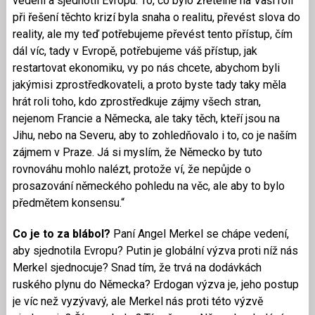
vedení a sjednotil Evropu. To, co bylo zřetelné na Vaší roli
při řešení těchto krizí byla snaha o realitu, převést slova do
reality, ale my teď potřebujeme převést tento přístup, čím
dál víc, tady v Evropě, potřebujeme váš přístup, jak
restartovat ekonomiku, vy po nás chcete, abychom byli
jakýmisi zprostředkovateli, a proto byste tady taky měla
hrát roli toho, kdo zprostředkuje zájmy všech stran,
nejenom Francie a Německa, ale taky těch, kteří jsou na
Jihu, nebo na Severu, aby to zohledňovalo i to, co je naším
zájmem v Praze. Já si myslím, že Německo by tuto
rovnováhu mohlo nalézt, protože ví, že nepůjde o
prosazování německého pohledu na věc, ale aby to bylo
předmětem konsensu.“
Co je to za blábol?
Paní Angel Merkel se chápe vedení,
aby sjednotila Evropu? Putin je globální výzva proti níž nás
Merkel sjednocuje? Snad tím, že trvá na dodávkách
ruského plynu do Německa? Erdogan výzva je, jeho postup
je víc než vyzývavý, ale Merkel nás proti této výzvě