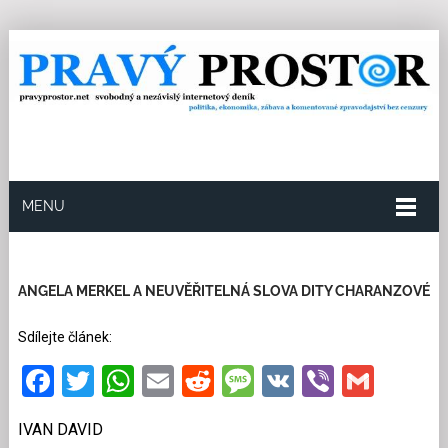
MENU
11.7.2020
Redakce
0
Kategorie:
Politika
13
přečtení
ANGELA MERKEL A NEUVĚŘITELNÁ SLOVA DITY CHARANZOVÉ
Sdílejte článek:
Facebook
Twitter
WhatsApp
Email
Reddit
Message
VK
Viber
Gmai
IVAN DAVID