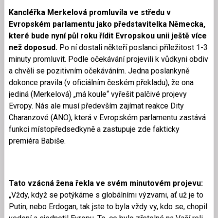
Kancléřka Merkelová promluvila ve středu v
Evropském parlamentu jako představitelka Německa,
které bude nyní půl roku řídit Evropskou unii ještě více
než doposud.
Po ní dostali někteří poslanci příležitost 1-3
minuty promluvit. Podle očekávání projevili k vůdkyni obdiv
a chvěli se pozitivním očekáváním. Jedna poslankyně
dokonce pravila (v oficiáln
ím českém překladu), že ona
jediná (Merkelová) „má koule“ vyřešit palčivé projevy
Evropy. Nás ale musí především zajímat reakce Dity
Charanzové (ANO), která v Evropském parlamentu zastává
funkci místopředsedkyně a zastupuje zde fakticky
premiéra Babiše.
Tato vzácná žena řekla ve svém minutovém projevu:
„Vždy, když se potýkáme s globálními výzvami, ať už je to
Putin, nebo Erdogan, tak jste to byla vždy vy, kdo se, chopil