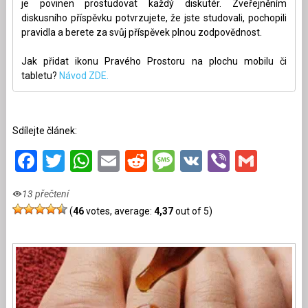
je povinen prostudovat každý diskutér. Zveřejněním
diskusního příspěvku potvrzujete, že jste studovali, pochopili
pravidla a berete za svůj příspěvek plnou zodpovědnost.
Jak přidat ikonu Pravého Prostoru na plochu mobilu či
tabletu?
Návod ZDE.
Sdílejte článek:
Facebook
Twitter
WhatsApp
Email
Reddit
Message
VK
Viber
Gmai
13 přečtení
(
46
votes, average:
4,37
out of 5)