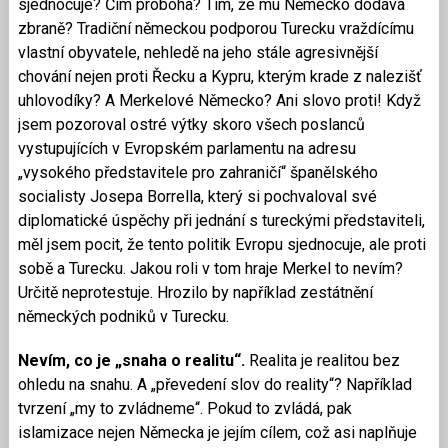
sjednocuje? Čím proboha? Tím, že mu Německo dodává
zbraně? Tradiční německou podporou Turecku vraždícímu
vlastní obyvatele, nehledě na jeho stále agresivnější
chování nejen proti Řecku a Kypru, kterým krade z nalezišť
uhlovodíky? A Merkelové Německo? Ani slovo proti! Když
jsem pozoroval ostré výtky skoro všech poslanců
vystupujících v Evropském parlamentu na adresu
„vysokého představitele pro zahraničí“ španělského
socialisty Josepa Borrella, který si pochvaloval své
diplomatické úspěchy při jednání s tureckými představiteli,
měl jsem pocit, že tento politik Evropu sjednocuje, ale proti
sobě a Turecku. Jakou roli v tom hraje Merkel to nevím?
Určitě neprotestuje. Hrozilo by například zestátnění
německých podniků v Turecku.
Nevím, co je „snaha o realitu“.
Realita je realitou bez
ohledu na snahu. A „převedení slov do reality“? Například
tvrzení „my to zvládneme“. Pokud to zvládá, pak
islamizace nejen Německa je jejím cílem, což asi naplňuje