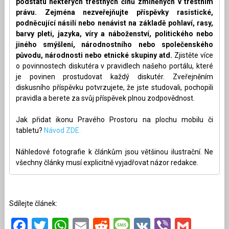
podstatu některých trestných činů zmíněných v trestním
právu. Zejména nezveřejňujte příspěvky rasistické,
podněcující násilí nebo nenávist na základě pohlaví, rasy,
barvy pleti, jazyka, víry a náboženství, politického nebo
jiného smýšlení, národnostního nebo společenského
původu, národnosti nebo etnické skupiny atd.
Zjistěte více
o povinnostech diskutéra v pravidlech našeho portálu, které
je povinen prostudovat každý diskutér. Zveřejněním
diskusního příspěvku potvrzujete, že jste studovali, pochopili
pravidla a berete za svůj příspěvek plnou zodpovědnost.
Jak přidat ikonu Pravého Prostoru na plochu mobilu či
tabletu?
Návod ZDE.
Náhledové fotografie k článkům jsou většinou ilustrační. Ne
všechny články musí explicitně vyjadřovat názor redakce.
Sdílejte článek:
Facebook
Twitter
WhatsApp
Email
Reddit
Message
VK
Viber
Gmai