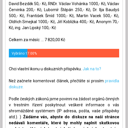
David Bezděk 50,- Kč, RNDr. Václav Vohánka 1000,- Kč, Václav
Červinka 200,- Kč, Lubomír Štěpán 250,- Kč, Dr. Ilja Baudyš
500,- Kč, František Šmíd 1000,- Kč, Martin Vacek 500,- Kč,
Oldřich Smejkal 1000,- Kč, Jiří Kobližka 400,- Kč, Anonym 70,-
Kč, ing. Jan Lipský 100,- Kč
Celkem za měsíc: ... 7 820,00 Kč
Vybráno 17.00%
Chci vlastní ikonu u diskuzních příspěvku.
Jak na to?
Než začnete komentovat článek, přečtěte si prosím
pravidla
diskuze.
Podle českých zákonů jsme povinni na žádost orgánů činných
v trestním řízení poskytnout veškeré informace o vás
shromážděné systémem (IP adresa, pošta, vaše příspěvky
atd.). )
Žádáme vás, abyste do diskuze na naší stránce
nedávali komentáře, které by mohly naplnit skutkovou