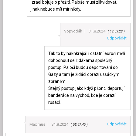
Izrael bojuje o přežití, Paloše musí zlikvidovat,
jinak nebude mít mír nikdy.
Vopvoďák
31.8.2024
12:53:28
Odpovědět
Tak to by haknkrajcři i ostatní euroši měli
dohodnout se židákama společný
postup. Paloši budou deportováni do
Gazy a tam je židáci dorazí ussáckými
zbraněmi.
Stejný postup jako když pšonci deportují
banderáče na východ, kde je dorazí
rusáci.
Odpovědět
Maximus
31.8.2024
05:47:40