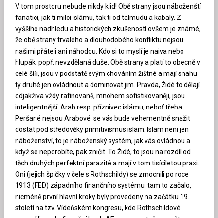
V tom prostoru nebude nikdy klid! Obě strany jsou náboženští
fanatici, jak ti milci islámu, tak ti od talmudu a kabaly. Z
vyššího nadhledu a historických zkušeností ovšem je známé,
že obě strany trvalého a dlouhodobého konfliktu nejsou
našimi přáteli ani náhodou. Kdo si to myslí je naiva nebo
hlupák, popř. nevzdělaná duše. Obě strany a platí to obecně v
celé šíři, jsou v podstatě svým chováním žištné a mají snahu
ty druhé jen ovládnout a dominovat jim. Pravda, Židé to dělají
odjakživa vždy rafinovaně, mnohem sofistikovaněji, jsou
inteligentnější. Arab resp. příznivec islámu, neboť třeba
Peršané nejsou Arabové, se vás bude vehementně snažit
dostat pod středověký primitivismus islám. Islám není jen
náboženství, to je náboženský systém, jak vás ovládnou a
když se neporobíte, pak zničit. To Židé, to jsou na rozdíl od
těch druhých perfektní parazité a mají v tom tisíciletou praxi.
Oni (jejich špičky v čele s Rothschildy) se zmocnili po roce
1913 (FED) západního finančního systému, tam to začalo,
nicméně první hlavní kroky byly provedeny na začátku 19.
století na tzv. Vídeňském kongresu, kde Rothschildové