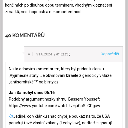
končinách po dlouhou dobu termínem, vhodným k označení
zmatků, neschopnosti a nekompetentnosti.
40 KOMENTÁŘŮ
Odpovědět
A
31.8.2024
01:32:23
Na to odpovim komentarem, ktery byl pridan k clanku:
‚Výjimečné státy: Je obviňování Izraele z genocidy v Gaze
„antisemitské“?‘ na blisty.cz
Jan Samohýl dnes 06:16
Podobný argument hezky shrnul Bassem Youssef:
https://www.youtube.com/watch?v=juCbScCPgaw
Jediné, co v článku snad chybí je poukaz na to, že USA
porušují i své vlastní zákony (Leahy law), nadto že ignorují