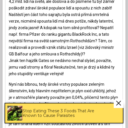
4,2 mld. lidí na světě, ale doslova a do písmene tu byl záměr
poškodit zdraví široké populace lidí a spoustu z nich zabít!
Naštěstí jen část toho sajrajtu byla ostrá přímá smrtelná
verze, nicméně spousta lidí má dnes potíže, někdy latentní,
jindy zcela jasné! A kdopak na tom silně profitoval? Nepatří
např. firma Pfizer do ranku gigantu BlackRock Inc, a tato
největší firma na světě samotným Rothschildům? Těm, co
realizovali a provedli vznik státu Izrael (viz židovský ministr
GB Balfour a jeho smlouva s Rothschildy)!?
Jinak ten hajzlík Gates se nedávno nechal slyšel, považte,
jemu vadí stromy a flóra! Neskutečné, ten je drzý a klidně ty
jeho stupidity ventiluje veřejně!
Nyní nás blbnou, tedy široké vrstvy populace zeleným
šílenstvím, kdy hlavním nepřítelem je plyn oxid uhličitý, jehož
je v atmosféře planety považte jen 0,04%, přičemž tento plyn
je životně spojený s flórou planety a bez tohoto plynu by život
Stop Eating These 3 Foods That Are
na Zemi okamžitě skončil! Debilové a ti co tomu věří taktéž!
Known to Cause Parasites
Za tím jejich grýndýlem je ovšem něco mnohem zrůdnějšího,
je tam snaha lidem vzít současnou životní úroveň a s tím