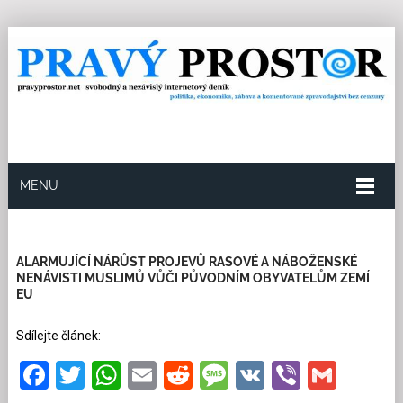
MENU
31.8.2024
Redakce
40
Kategorie:
Multikulturní
soužití
48 přečtení
ALARMUJÍCÍ NÁRŮST PROJEVŮ RASOVÉ A NÁBOŽENSKÉ
NENÁVISTI MUSLIMŮ VŮČI PŮVODNÍM OBYVATELŮM ZEMÍ
EU
Sdílejte článek:
Facebook
Twitter
WhatsApp
Email
Reddit
Message
VK
Viber
Gmai