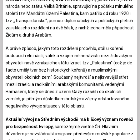
národa nebo státu. Velká Británie, spravující na počátku minulého
století tzv. Mandátní území Palestina, kam patřilo od roku 1920 i
tzv. „Transjordánsko“, pomocí diplomatických a politických pletich
zajistila jeho rozdělení na dvě části, z nichž jedna měla připadnout
Židům a druhá Arabům.
A právě způsob, jakým toto rozdělení proběhlo, stál u kořenů
budoucích vln násilí, válek a vzájemné nenávisti mezi židovskými
obyvateli nově vznikajícího státu Izrael, tzv. „Palestinci“ (což je de
facto umělý tvar bez historických kořenů) a muslimskými
obyvateli okolních zemí. Současný nejtvrdší a nejkrvavější střet
mezi Izraelci a radikálními arabskými komunitami, vedenými
Hamásem, který se dnes z území Gazy rozšířil i do okolních
zemích, je přímým důsledkem britskými zájmy odstartovaného
negativního vývoje situace v této oblasti.
Aktuální vývoj na Středním východě má klíčový význam rovněž
pro bezpečnost Evropy,
samozřejmě včetně ČR. Hlavním
důvodem je nezvládnutá imigrace především mužské populace z