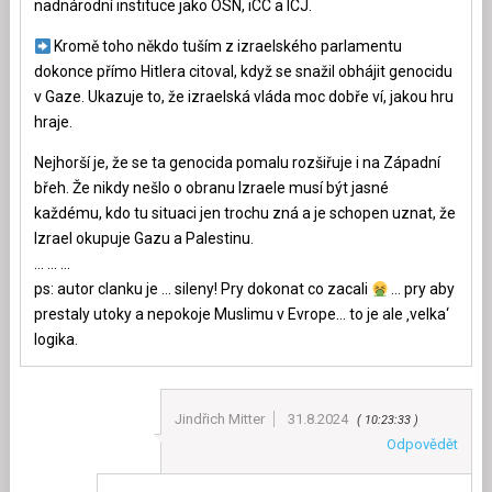
nadnárodní instituce jako OSN, iCC a ICJ.
Kromě toho někdo tuším z izraelského parlamentu
dokonce přímo Hitlera citoval, když se snažil obhájit genocidu
v Gaze. Ukazuje to, že izraelská vláda moc dobře ví, jakou hru
hraje.
Nejhorší je, že se ta genocida pomalu rozšiřuje i na Západní
břeh. Že nikdy nešlo o obranu Izraele musí být jasné
každému, kdo tu situaci jen trochu zná a je schopen uznat, že
Izrael okupuje Gazu a Palestinu.
… … …
ps: autor clanku je … sileny! Pry dokonat co zacali
… pry aby
prestaly utoky a nepokoje Muslimu v Evrope… to je ale ‚velka‘
logika.
Jindřich Mitter
31.8.2024
10:23:33
Odpovědět