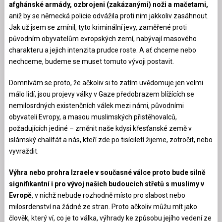
afghánské armády, ozbrojeni (zakázanými) noži a mačetami,
aniž by se německá policie odvážila proti nim jakkoliv zasáhnout.
Jak už jsem se zmínil, tyto kriminální jevy, zaměřené proti
původním obyvatelům evropských zemí, nabývají masového
charakteru a jejich intenzita prudce roste. A ať chceme nebo
nechceme, budeme se muset tomuto vývoji postavit.
Domnívám se proto, že ačkoliv si to zatím uvědomuje jen velmi
málo lidí, jsou projevy války v Gaze předobrazem blížících se
nemilosrdných existenčních válek mezi námi, původními
obyvateli Evropy, a masou muslimských přistěhovalců,
požadujících jediné – změnit naše kdysi křesťanské země v
islámský chalífát a nás, kteří zde po tisíciletí žijeme, zotročit, nebo
vyvraždit.
Výhra nebo prohra Izraele v současné válce proto bude silně
signifikantní i pro vývoj našich budoucích střetů s muslimy v
Evropě
, v nichž nebude rozhodně místo pro slabost nebo
milosrdenství na žádné ze stran. Proto ačkoliv můžu mít jako
člověk, který ví, co je to válka, výhrady ke způsobu jejího vedení ze