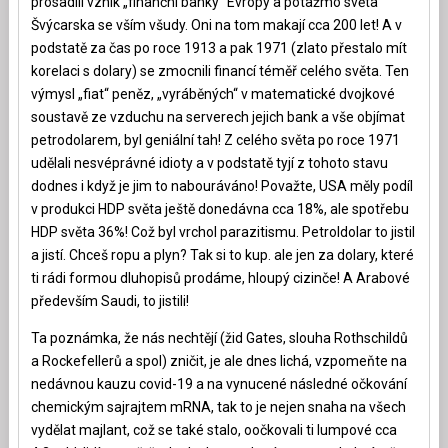
prosadili vznik „finanční banky“ Evropy a potažmo světa
Švýcarska se vším všudy. Oni na tom makají cca 200 let! A v
podstatě za čas po roce 1913 a pak 1971 (zlato přestalo mít
korelaci s dolary) se zmocnili financí téměř celého světa. Ten
výmysl „fiat“ peněz, „vyráběných“ v matematické dvojkové
soustavě ze vzduchu na serverech jejich bank a vše objímat
petrodolarem, byl geniální tah! Z celého světa po roce 1971
udělali nesvéprávné idioty a v podstatě tyjí z tohoto stavu
dodnes i když je jim to nabouráváno! Považte, USA měly podíl
v produkci HDP světa ještě donedávna cca 18%, ale spotřebu
HDP světa 36%! Což byl vrchol parazitismu. Petroldolar to jistil
a jistí. Chceš ropu a plyn? Tak si to kup. ale jen za dolary, které
ti rádi formou dluhopisů prodáme, hloupý cizinče! A Arabové
především Saudi, to jistili!
Ta poznámka, že nás nechtějí (žid Gates, slouha Rothschildů
a Rockefellerů a spol) zničit, je ale dnes lichá, vzpomeňte na
nedávnou kauzu covid-19 a na vynucené následné očkování
chemickým sajrajtem mRNA, tak to je nejen snaha na všech
vydělat majlant, což se také stalo, oočkovali ti lumpové cca