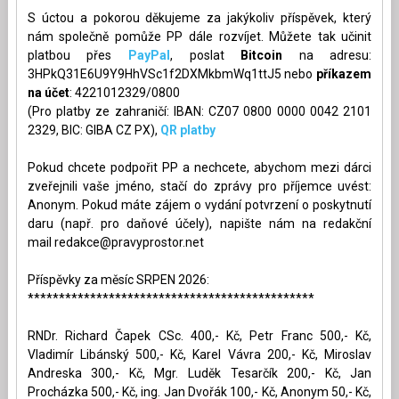
S úctou a pokorou děkujeme za jakýkoliv příspěvek, který
nám společně pomůže PP dále rozvíjet. Můžete tak učinit
platbou přes
PayPal
, poslat
Bitcoin
na adresu:
3HPkQ31E6U9Y9HhVSc1f2DXMkbmWq1ttJ5 nebo
příkazem
na účet
: 4221012329/0800
(Pro platby ze zahraničí: IBAN: CZ07 0800 0000 0042 2101
2329, BIC: GIBA CZ PX),
QR platby
Pokud chcete podpořit PP a nechcete, abychom mezi dárci
zveřejnili vaše jméno, stačí do zprávy pro příjemce uvést:
Anonym. Pokud máte zájem o vydání potvrzení o poskytnutí
daru (např. pro daňové účely), napište nám na redakční
mail
redakce@pravyprostor.net
Příspěvky za měsíc SRPEN 2026:
**********************************************
RNDr. Richard Čapek CSc. 400,- Kč, Petr Franc 500,- Kč,
Vladimír Libánský 500,- Kč, Karel Vávra 200,- Kč, Miroslav
Andreska 300,- Kč, Mgr. Luděk Tesarčík 200,- Kč, Jan
Procházka 500,- Kč, ing. Jan Dvořák 100,- Kč, Anonym 50,- Kč,