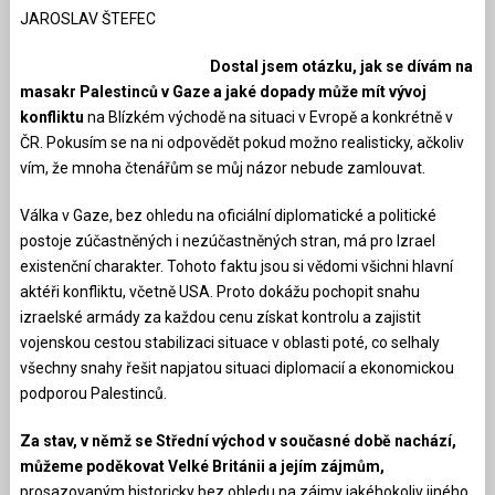
JAROSLAV ŠTEFEC
Dostal jsem otázku, jak se dívám na
masakr Palestinců v Gaze a jaké dopady může mít vývoj
konfliktu
na Blízkém východě na situaci v Evropě a konkrétně v
ČR. Pokusím se na ni odpovědět pokud možno realisticky, ačkoliv
vím, že mnoha čtenářům se můj názor nebude zamlouvat.
Válka v Gaze, bez ohledu na oficiální diplomatické a politické
postoje zúčastněných i nezúčastněných stran, má pro Izrael
existenční charakter. Tohoto faktu jsou si vědomi všichni hlavní
aktéři konfliktu, včetně USA. Proto dokážu pochopit snahu
izraelské armády za každou cenu získat kontrolu a zajistit
vojenskou cestou stabilizaci situace v oblasti poté, co selhaly
všechny snahy řešit napjatou situaci diplomacií a ekonomickou
podporou Palestinců.
Za stav, v němž se Střední východ v současné době nachází,
můžeme poděkovat Velké Británii a jejím zájmům,
prosazovaným historicky bez ohledu na zájmy jakéhokoliv jiného