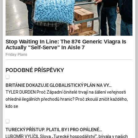
PODOBNÉ PŘÍSPĚVKY
BRITÁNIE DOKAZUJE GLOBALISTICKÝ PLÁN NA VY...
TYLER DURDEN Proč Západní činitelé trvají na šálení veřejnosti
ohledně ilegálních přechodů hranic? Proč zkouší zničit každého,
kdo se
TURECKÝ PŘÍSTUP. PLATIL BY I PRO OPÁLENÉ...
LUBOMÍR VYLÍČIL Slova „Turecké hospodářství“, bývala v našich