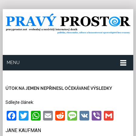
MENU
17.1.2024
Redakce
8
Kategorie:
Exklusivně pro
PP
,
Ze světa
66 přečtení
ÚTOK NA JEMEN NEPŘINESL OČEKÁVANÉ VÝSLEDKY
Sdílejte článek:
Facebook
Twitter
WhatsApp
Email
Reddit
Message
VK
Viber
Gmai
JANE KAUFMAN