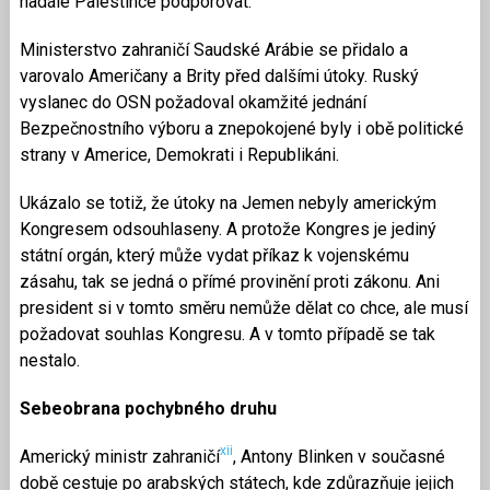
nadále Palestince podporovat.
Ministerstvo zahraničí Saudské Arábie se přidalo a
varovalo Američany a Brity před dalšími útoky. Ruský
vyslanec do OSN požadoval okamžité jednání
Bezpečnostního výboru a znepokojené byly i obě politické
strany v Americe, Demokrati i Republikáni.
Ukázalo se totiž, že útoky na Jemen nebyly americkým
Kongresem odsouhlaseny. A protože Kongres je jediný
státní orgán, který může vydat příkaz k vojenskému
zásahu, tak se jedná o přímé provinění proti zákonu. Ani
president si v tomto směru nemůže dělat co chce, ale musí
požadovat souhlas Kongresu. A v tomto případě se tak
nestalo.
Sebeobrana pochybného druhu
xii
Americký ministr zahraničí
, Antony Blinken v současné
době cestuje po arabských státech, kde zdůrazňuje jejich