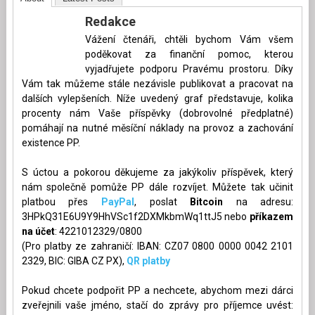
Redakce
Vážení čtenáři, chtěli bychom Vám všem
poděkovat za finanční pomoc, kterou
vyjadřujete podporu Pravému prostoru. Díky
Vám tak můžeme stále nezávisle publikovat a pracovat na
dalších vylepšeních. Níže uvedený graf představuje, kolika
procenty nám Vaše příspěvky (dobrovolné předplatné)
pomáhají na nutné měsíční náklady na provoz a zachování
existence PP.
S úctou a pokorou děkujeme za jakýkoliv příspěvek, který
nám společně pomůže PP dále rozvíjet. Můžete tak učinit
platbou přes
PayPal
, poslat
Bitcoin
na adresu:
3HPkQ31E6U9Y9HhVSc1f2DXMkbmWq1ttJ5 nebo
příkazem
na účet
: 4221012329/0800
(Pro platby ze zahraničí: IBAN: CZ07 0800 0000 0042 2101
2329, BIC: GIBA CZ PX),
QR platby
Pokud chcete podpořit PP a nechcete, abychom mezi dárci
zveřejnili vaše jméno, stačí do zprávy pro příjemce uvést: