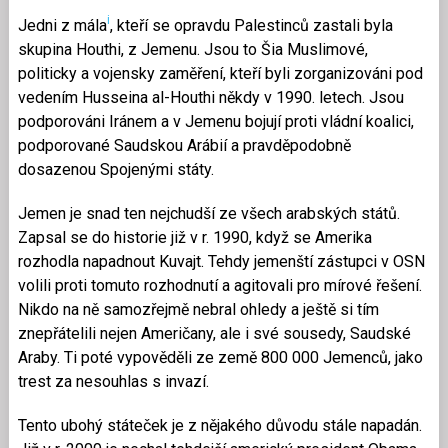
i
Jedni z mála
, kteří se opravdu Palestinců zastali byla
skupina Houthi, z Jemenu. Jsou to Šia Muslimové,
politicky a vojensky zaměření, kteří byli zorganizováni pod
vedením Husseina al-Houthi někdy v 1990. letech. Jsou
podporováni Iránem a v Jemenu bojují proti vládní koalici,
podporované Saudskou Arábií a pravděpodobně
dosazenou Spojenými státy.
Jemen je snad ten nejchudší ze všech arabských států.
Zapsal se do historie již v r. 1990, když se Amerika
rozhodla napadnout Kuvajt. Tehdy jemenští zástupci v OSN
volili proti tomuto rozhodnutí a agitovali pro mírové řešení.
Nikdo na ně samozřejmě nebral ohledy a ještě si tím
znepřátelili nejen Američany, ale i své sousedy, Saudské
Araby. Ti poté vypověděli ze země 800 000 Jemenců, jako
trest za nesouhlas s invazí.
Tento ubohý státeček je z nějakého důvodu stále napadán.