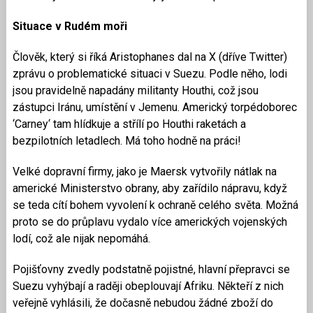
Situace v Rudém moři
Člověk, který si říká Aristophanes dal na X (dříve Twitter)
zprávu o problematické situaci v Suezu. Podle něho, lodi
jsou pravidelně napadány militanty Houthi, což jsou
zástupci Iránu, umístění v Jemenu. Americký torpédoborec
‘Carney‘ tam hlídkuje a střílí po Houthi raketách a
bezpilotních letadlech. Má toho hodně na práci!
Velké dopravní firmy, jako je Maersk vytvořily nátlak na
americké Ministerstvo obrany, aby zařídilo nápravu, když
se teda cítí bohem vyvolení k ochraně celého světa. Možná
proto se do průplavu vydalo více amerických vojenských
lodí, což ale nijak nepomáhá.
Pojišťovny zvedly podstatně pojistné, hlavní přepravci se
Suezu vyhýbají a raději obeplouvají Afriku. Někteří z nich
veřejně vyhlásili, že dočasně nebudou žádné zboží do