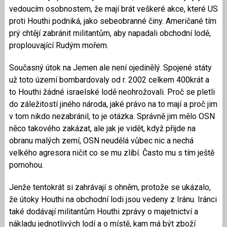
vedoucím osobnostem, že mají brát veškeré akce, které US
proti Houthi podniká, jako sebeobranné činy. Američané tím
prý chtějí zabránit militantům, aby napadali obchodní lodě,
proplouvající Rudým mořem.
Současný útok na Jemen ale není ojedinělý. Spojené státy
už toto území bombardovaly od r. 2002 celkem 400krát a
to Houthi žádné israelské lodě neohrožovali. Proč se pletli
do záležitostí jiného národa, jaké právo na to mají a proč jim
v tom nikdo nezabránil, to je otázka. Správně jim mělo OSN
něco takového zakázat, ale jak je vidět, když přijde na
obranu malých zemí, OSN neudělá vůbec nic a nechá
velkého agresora ničit co se mu zlíbí. Často mu s tím ještě
pomohou.
Jenže tentokrát si zahrávají s ohněm, protože se ukázalo,
že útoky Houthi na obchodní lodi jsou vedeny z Iránu. Iránci
také dodávají militantům Houthi zprávy o majetnictví a
nákladu jednotlivých lodí a o místě, kam má být zboží