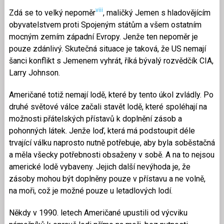
viii
Zdá se to velký nepoměr
, maličký Jemen s hladovějícím
obyvatelstvem proti Spojeným státům a všem ostatním
mocným zemím západní Evropy. Jenže ten nepoměr je
pouze zdánlivý. Skutečná situace je taková, že US nemají
šanci konflikt s Jemenem vyhrát, říká bývalý rozvědčík CIA,
Larry Johnson.
Američané totiž nemají lodě, které by tento úkol zvládly. Po
druhé světové válce začali stavět lodě, které spoléhají na
možnosti přátelských přístavů k doplnění zásob a
pohonných látek. Jenže loď, která má podstoupit déle
trvající válku naprosto nutně potřebuje, aby byla soběstačná
a měla všecky potřebnosti obsaženy v sobě. A na to nejsou
americké lodě vybaveny. Jejich další nevýhoda je, že
zásoby mohou být doplněny pouze v přístavu a ne volně,
na moři, což je možné pouze u letadlových lodí.
Někdy v 1990. letech Američané upustili od výcviku