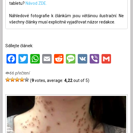
tabletu?
Návod ZDE.
Náhledové fotografie k článkům jsou většinou ilustrační. Ne
všechny články musí explicitně vyjadřovat názor redakce.
Sdílejte článek:
Facebook
Twitter
WhatsApp
Email
Reddit
Message
VK
Viber
Gmai
66 přečtení
(
9
votes, average:
4,22
out of 5)