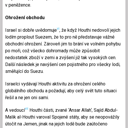
v peněžence.
Ohrožení obchodu
vi
Israel si dobře uvědomuje
, že když Houthi nedovolí jejich
lodím proplout Suezem, že to pro ně představuje vážné
obchodní ohrožení. Zároveň jim to brání ve volném pohybu
po moři, což všecko dohromady může způsobit
nedostatek zboží v zemi a zvýšení již tak vysokých cen.
Další následek je navýšení cen pojistného pro všecky lodi,
směřující do Suezu.
Israelci vydávají Houthi aktivitu za ohrožení celého
globálního obchodu a požadují, aby celý svět tuto situaci
řešil a ne jen oni sami.
vii
A vedoucí
Houthi části, zvané ‘Ansar Allah‘, Sajíd Abdul-
Malik al-Houthi varoval Spojené státy, aby se neopovážily
útočit na Jemen, jinak na jejich lodě bude zaútočeno