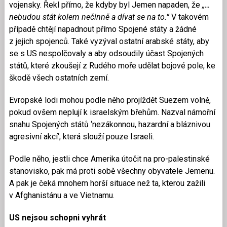
vojensky. Řekl přímo, že kdyby byl Jemen napaden, že
„…
nebudou stát kolem nečinně a dívat se na to.“
V takovém
případě chtějí napadnout přímo Spojené státy a žádné
z jejich spojenců. Také vyzýval ostatní arabské státy, aby
se s US nespolčovaly a aby odsoudily účast Spojených
států, které zkoušejí z Rudého moře udělat bojové pole, ke
škodě všech ostatních zemí.
Evropské lodi mohou podle něho projíždět Suezem volně,
pokud ovšem neplují k israelským břehům. Nazval námořní
snahu Spojených států ‘nezákonnou, hazardní a bláznivou
agresivní akcí‘, která slouží pouze Israeli.
Podle něho, jestli chce Amerika útočit na pro-palestinské
stanovisko, pak má proti sobě všechny obyvatele Jemenu.
A pak je čeká mnohem horší situace než ta, kterou zažili
v Afghanistánu a ve Vietnamu.
US nejsou schopni vyhrát