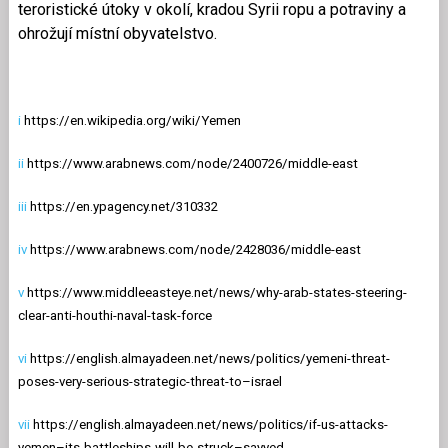
teroristické útoky v okolí, kradou Syrii ropu a potraviny a
ohrožují místní obyvatelstvo.
i
https://en.wikipedia.org/wiki/Yemen
ii
https://www.arabnews.com/node/2400726/middle-east
iii
https://en.ypagency.net/310332
iv
https://www.arabnews.com/node/2428036/middle-east
v
https://www.middleeasteye.net/news/why-arab-states-steering-
clear-anti-houthi-naval-task-force
vi
https://english.almayadeen.net/news/politics/yemeni-threat-
poses-very-serious-strategic-threat-to–israel
vii
https://english.almayadeen.net/news/politics/if-us-attacks-
yemen–its-battleships-will-be-struck–sayyed