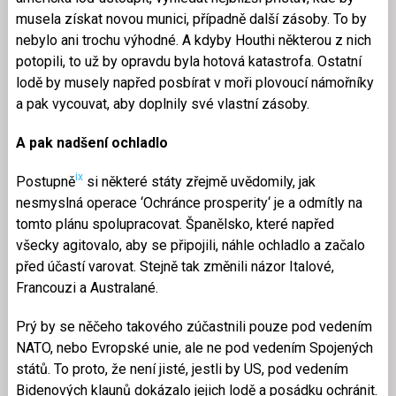
musela získat novou munici, případně další zásoby. To by
nebylo ani trochu výhodné. A kdyby Houthi některou z nich
potopili, to už by opravdu byla hotová katastrofa. Ostatní
lodě by musely napřed posbírat v moři plovoucí námořníky
a pak vycouvat, aby doplnily své vlastní zásoby.
A pak nadšení ochladlo
ix
Postupně
si některé státy zřejmě uvědomily, jak
nesmyslná operace ‘Ochránce prosperity‘ je a odmítly na
tomto plánu spolupracovat. Španělsko, které napřed
všecky agitovalo, aby se připojili, náhle ochladlo a začalo
před účastí varovat. Stejně tak změnili názor Italové,
Francouzi a Australané.
Prý by se něčeho takového zúčastnili pouze pod vedením
NATO, nebo Evropské unie, ale ne pod vedením Spojených
států. To proto, že není jisté, jestli by US, pod vedením
Bidenových klaunů dokázalo jejich lodě a posádku ochránit.