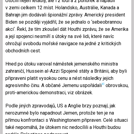
Útočili nejen letadly, ale i z lodí a z ponorek a napadli
v zemi celkem 12 míst. Holandsko, Austrálie, Kanada a
Bahrajn jim dodávali špionážní zprávy. Americký president
Biden se později vyjádřil, že se jednalo o ‘sebeobrannou
akci‘. Řekl, že tím zkoušel dát Houthi zprávu, že se Amerika
a její spojenci nesmíří s útoky na své lidi, které navíc
ohrožují svobodu mořské navigace na jedné z kritických
obchodních cest.
Hned po útoku varoval náměstek jemenského ministra
zahraničí, Hussein al-Azzi Spojené státy a Británii, aby byli
připraveni platit vysokou cenu a nést následky jejich
xi
agresivního činu. A občané Jemenu uspořádali
obrovskou,
proti-americkou demonstraci, viz obrázek.
Podle jiných zpravodajů, US a Anglie brzy poznají, jak
nerozumné bylo napadnout Jemen, protože ten je na
přímou konfrontaci s Washingtonem připraven. Celé situaci
také nepomáhá, že útokem nic nedocílili a Houthi budou