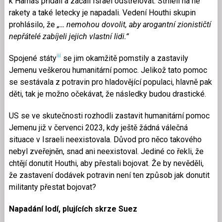
k Hamas přidali a začali Israel odstřelovat. Stříleli na ně
rakety a také letecky je napadali. Vedení Houthi skupin
prohlásilo, že
„… nemohou dovolit, aby arogantní zionističtí
nepřátelé zabíjeli jejich vlastní lidi.“
iii
Spojené státy
se jim okamžitě pomstily a zastavily
Jemenu veškerou humanitární pomoc. Jelikož tato pomoc
se sestávala z potravin pro hladovějící populaci, hlavně pak
děti, tak je možno očekávat, že následky budou drastické.
US se ve skutečnosti rozhodli zastavit humanitární pomoc
Jemenu již v červenci 2023, kdy ještě žádná válečná
situace v Israeli neexistovala. Důvod pro něco takového
nebyl zveřejněn, snad ani neexistoval. Jediné co řekli, že
chtějí donutit Houthi, aby přestali bojovat. Že by nevěděli,
že zastavení dodávek potravin není ten způsob jak donutit
militanty přestat bojovat?
Napadání lodí, plujících skrze Suez