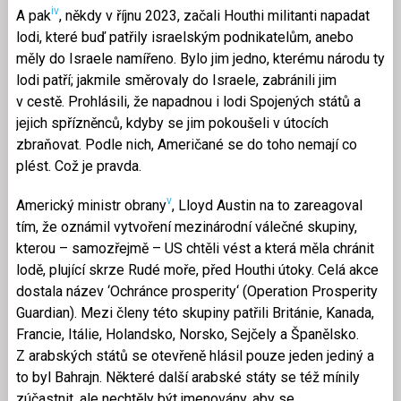
iv
A pak
, někdy v říjnu 2023, začali Houthi militanti napadat
lodi, které buď patřily israelským podnikatelům, anebo
měly do Israele namířeno. Bylo jim jedno, kterému národu ty
lodi patří; jakmile směrovaly do Israele, zabránili jim
v cestě. Prohlásili, že napadnou i lodi Spojených států a
jejich spřízněnců, kdyby se jim pokoušeli v útocích
zbraňovat. Podle nich, Američané se do toho nemají co
plést. Což je pravda.
v
Americký ministr obrany
, Lloyd Austin na to zareagoval
tím, že oznámil vytvoření mezinárodní válečné skupiny,
kterou – samozřejmě – US chtěli vést a která měla chránit
lodě, plující skrze Rudé moře, před Houthi útoky. Celá akce
dostala název ‘Ochránce prosperity‘ (Operation Prosperity
Guardian). Mezi členy této skupiny patřili Británie, Kanada,
Francie, Itálie, Holandsko, Norsko, Sejčely a Španělsko.
Z arabských států se otevřeně hlásil pouze jeden jediný a
to byl Bahrajn. Některé další arabské státy se též mínily
zúčastnit, ale nechtěly být jmenovány, aby se