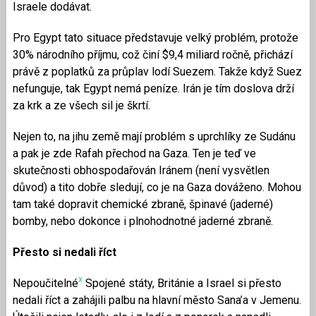
Israele dodávat.
Pro Egypt tato situace představuje velký problém, protože
30% národního příjmu, což činí $9,4 miliard ročně, přichází
právě z poplatků za průplav lodí Suezem. Takže když Suez
nefunguje, tak Egypt nemá peníze. Irán je tím doslova drží
za krk a ze všech sil je škrtí.
Nejen to, na jihu země mají problém s uprchlíky ze Sudánu
a pak je zde Rafah přechod na Gaza. Ten je teď ve
skutečnosti obhospodařován Iránem (není vysvětlen
důvod) a tito dobře sledují, co je na Gaza dováženo. Mohou
tam také dopravit chemické zbraně, špinavé (jaderné)
bomby, nebo dokonce i plnohodnotné jaderné zbraně.
Přesto si nedali říct
x
Nepoučitelné
Spojené státy, Británie a Israel si přesto
nedali říct a zahájili palbu na hlavní město Sana’a v Jemenu.