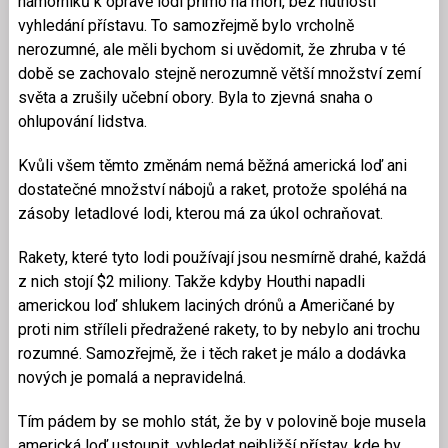
námořníků k opravě lodi přímo na moři, bez nutnosti
vyhledání přístavu. To samozřejmě bylo vrcholně
nerozumné, ale měli bychom si uvědomit, že zhruba v té
době se zachovalo stejně nerozumně větší množství zemí
světa a zrušily učební obory. Byla to zjevná snaha o
ohlupování lidstva.
Kvůli všem těmto změnám nemá běžná americká loď ani
dostatečné množství nábojů a raket, protože spoléhá na
zásoby letadlové lodi, kterou má za úkol ochraňovat.
Rakety, které tyto lodi používají jsou nesmírně drahé, každá
z nich stojí $2 miliony. Takže kdyby Houthi napadli
americkou loď shlukem laciných drónů a Američané by
proti nim stříleli předražené rakety, to by nebylo ani trochu
rozumné. Samozřejmě, že i těch raket je málo a dodávka
nových je pomalá a nepravidelná.
Tím pádem by se mohlo stát, že by v polovině boje musela
americká loď ustoupit, vyhledat nejbližší přístav, kde by