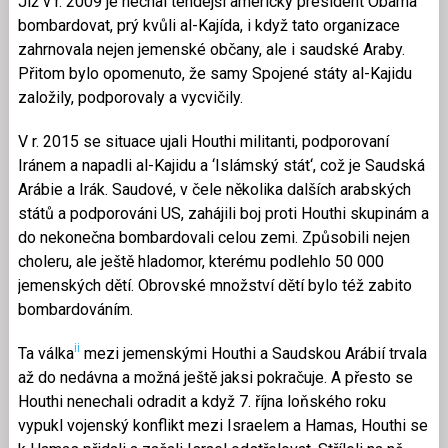
Již v r. 2009 je nechal tehdejší americký president Obama
bombardovat, prý kvůli al-Kajída, i když tato organizace
zahrnovala nejen jemenské občany, ale i saudské Araby.
Přitom bylo opomenuto, že samy Spojené státy al-Kajidu
založily, podporovaly a vycvičily.
V r. 2015 se situace ujali Houthi militanti, podporovaní
Iránem a napadli al-Kajidu a ‘Islámský stát‘, což je Saudská
Arábie a Irák. Saudové, v čele několika dalších arabských
států a podporováni US, zahájili boj proti Houthi skupinám a
do nekonečna bombardovali celou zemi. Způsobili nejen
choleru, ale ještě hladomor, kterému podlehlo 50 000
jemenských dětí. Obrovské množství dětí bylo též zabito
bombardováním.
ii
Ta válka
mezi jemenskými Houthi a Saudskou Arábií trvala
až do nedávna a možná ještě jaksi pokračuje. A přesto se
Houthi nenechali odradit a když 7. října loňského roku
vypukl vojenský konflikt mezi Israelem a Hamas, Houthi se