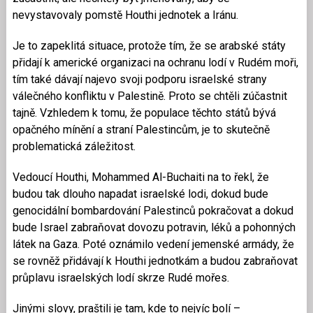
nevystavovaly pomstě Houthi jednotek a Iránu.
Je to zapeklitá situace, protože tím, že se arabské státy
přidají k americké organizaci na ochranu lodí v Rudém moři,
tím také dávají najevo svoji podporu israelské strany
válečného konfliktu v Palestině. Proto se chtěli zúčastnit
tajně. Vzhledem k tomu, že populace těchto států bývá
opačného mínění a straní Palestincům, je to skutečně
problematická záležitost.
Vedoucí Houthi, Mohammed Al-Buchaiti na to řekl, že
budou tak dlouho napadat israelské lodi, dokud bude
genocidální bombardování Palestinců pokračovat a dokud
bude Israel zabraňovat dovozu potravin, léků a pohonných
látek na Gaza. Poté oznámilo vedení jemenské armády, že
se rovněž přidávají k Houthi jednotkám a budou zabraňovat
průplavu israelských lodí skrze Rudé mořes.
Jinými slovy, praštili je tam, kde to nejvíc bolí –