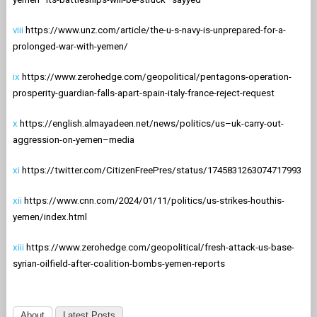
viii
https://www.unz.com/article/the-u-s-navy-is-unprepared-for-a-
prolonged-war-with-yemen/
ix
https://www.zerohedge.com/geopolitical/pentagons-operation-
prosperity-guardian-falls-apart-spain-italy-france-reject-request
x
https://english.almayadeen.net/news/politics/us–uk-carry-out-
aggression-on-yemen–media
xi
https://twitter.com/CitizenFreePres/status/1745831263074717993
xii
https://www.cnn.com/2024/01/11/politics/us-strikes-houthis-
yemen/index.html
xiii
https://www.zerohedge.com/geopolitical/fresh-attack-us-base-
syrian-oilfield-after-coalition-bombs-yemen-reports
About
Latest Posts