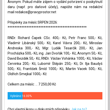
Anonym. Pokud máte zájem o vydání potvrzení o poskytnutí
daru (např. pro daňové účely), napište nám na redakční
mail
redakce@pravyprostor.net
Příspěvky za měsíc SRPEN 2026:
**********************************************
RNDr. Richard Čapek CSc. 400,- Kč, Petr Franc 500,- Kč,
Vladimír Libánský 500,- Kč, Karel Vávra 200,- Kč, Miroslav
Andreska 300,- Kč, Mgr. Luděk Tesarčík 200,- Kč, Jan
Procházka 500,- Kč, ing. Jan Dvořák 100,- Kč, Anonym 50,- Kč,
David Bezděk 50,- Kč, RNDr. Václav Vohánka 1000,- Kč, Václav
Červinka 200,- Kč, Lubomír Štěpán 250,- Kč, Dr. Ilja Baudyš
500,- Kč, František Šmíd 1000,- Kč, Martin Vacek 500,- Kč,
Oldřich Smejkal 1000,- Kč
Celkem za měsíc: ... 7 250,00 Kč
Vybráno 16.00%
Chci vlastní ikonu u diskuzních příspěvku.
Jak na to?