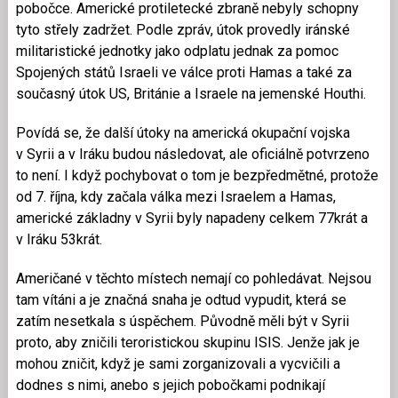
pobočce. Americké protiletecké zbraně nebyly schopny
tyto střely zadržet. Podle zpráv, útok provedly iránské
militaristické jednotky jako odplatu jednak za pomoc
Spojených států Israeli ve válce proti Hamas a také za
současný útok US, Británie a Israele na jemenské Houthi.
Povídá se, že další útoky na americká okupační vojska
v Syrii a v Iráku budou následovat, ale oficiálně potvrzeno
to není. I když pochybovat o tom je bezpředmětné, protože
od 7. října, kdy začala válka mezi Israelem a Hamas,
americké základny v Syrii byly napadeny celkem 77krát a
v Iráku 53krát.
Američané v těchto místech nemají co pohledávat. Nejsou
tam vítáni a je značná snaha je odtud vypudit, která se
zatím nesetkala s úspěchem. Původně měli být v Syrii
proto, aby zničili teroristickou skupinu ISIS. Jenže jak je
mohou zničit, když je sami zorganizovali a vycvičili a
dodnes s nimi, anebo s jejich pobočkami podnikají