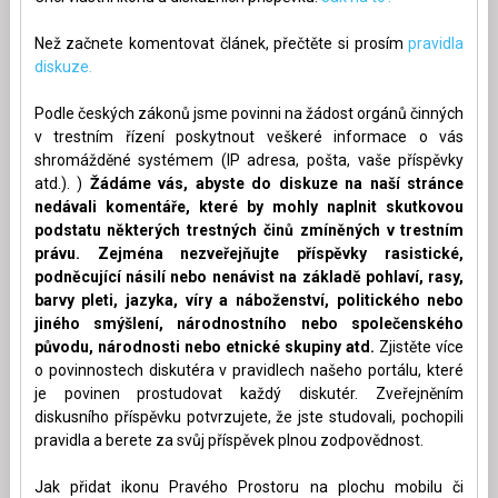
Než začnete komentovat článek, přečtěte si prosím
pravidla
diskuze.
Podle českých zákonů jsme povinni na žádost orgánů činných
v trestním řízení poskytnout veškeré informace o vás
shromážděné systémem (IP adresa, pošta, vaše příspěvky
atd.). )
Žádáme vás, abyste do diskuze na naší stránce
nedávali komentáře, které by mohly naplnit skutkovou
podstatu některých trestných činů zmíněných v trestním
právu. Zejména nezveřejňujte příspěvky rasistické,
podněcující násilí nebo nenávist na základě pohlaví, rasy,
barvy pleti, jazyka, víry a náboženství, politického nebo
jiného smýšlení, národnostního nebo společenského
původu, národnosti nebo etnické skupiny atd.
Zjistěte více
o povinnostech diskutéra v pravidlech našeho portálu, které
je povinen prostudovat každý diskutér. Zveřejněním
diskusního příspěvku potvrzujete, že jste studovali, pochopili
pravidla a berete za svůj příspěvek plnou zodpovědnost.
Jak přidat ikonu Pravého Prostoru na plochu mobilu či