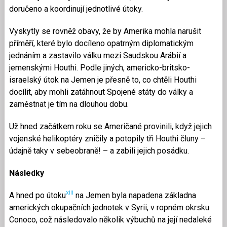
doručeno a koordinují jednotlivé útoky.
Vyskytly se rovněž obavy, že by Amerika mohla narušit
příměří, které bylo docíleno opatrným diplomatickým
jednáním a zastavilo válku mezi Saudskou Arábií a
jemenskými Houthi. Podle jiných, americko-britsko-
israelský útok na Jemen je přesně to, co chtěli Houthi
docílit, aby mohli zatáhnout Spojené státy do války a
zaměstnat je tím na dlouhou dobu.
Už hned začátkem roku se Američané provinili, když jejich
vojenské helikoptéry zničily a potopily tři Houthi čluny –
údajně taky v sebeobraně! – a zabili jejich posádku.
Následky
xiii
A hned po útoku
na Jemen byla napadena základna
amerických okupačních jednotek v Syrii, v ropném okrsku
Conoco, což následovalo několik výbuchů na její nedaleké