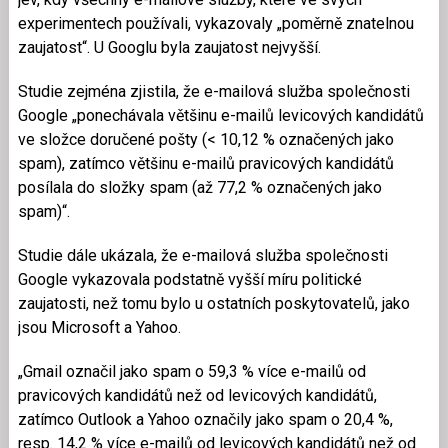
experimentech používali, vykazovaly „poměrně znatelnou
zaujatost“. U Googlu byla zaujatost nejvyšší.
Studie zejména zjistila, že e-mailová služba společnosti
Google „ponechávala většinu e-mailů levicových kandidátů
ve složce doručené pošty (< 10,12 % označených jako
spam), zatímco většinu e-mailů pravicových kandidátů
posílala do složky spam (až 77,2 % označených jako
spam)“.
Studie dále ukázala, že e-mailová služba společnosti
Google vykazovala podstatně vyšší míru politické
zaujatosti, než tomu bylo u ostatních poskytovatelů, jako
jsou Microsoft a Yahoo.
„Gmail označil jako spam o 59,3 % více e-mailů od
pravicových kandidátů než od levicových kandidátů,
zatímco Outlook a Yahoo označily jako spam o 20,4 %,
resp. 14,2 % více e-mailů od levicových kandidátů než od