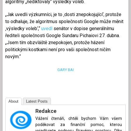
algoritmy „nediktovaly“ výsledky voleb.
„Jak uvedli výzkumníci, je to ‚dosti znepokojující‘, protože
to odhaluje, že algoritmus společnosti Google může měnit
‚výsledky voleb‘,“
uvedl
senátor v dopise generálnímu
řediteli společnosti Google Sundaru Pichaiovi 27. dubna.
„Jsem tím obzvláště znepokojen, protože házení
politickými kostkami není pro vaši společnost ničím
novým.“
GARY BAI
About
Latest Posts
Redakce
Vážení čtenáři, chtěli bychom Vám všem
poděkovat za finanční pomoc, kterou
vyjadřujete podporu Pravému prostoru. Díky