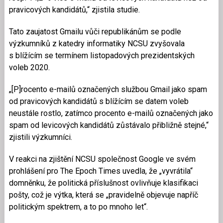
pravicových kandidátů,“ zjistila studie.
Tato zaujatost Gmailu vůči republikánům se podle
výzkumníků z katedry informatiky NCSU zvyšovala
s blížícím se termínem listopadových prezidentských
voleb 2020.
„[P]rocento e-mailů označených službou Gmail jako spam
od pravicových kandidátů s blížícím se datem voleb
neustále rostlo, zatímco procento e-mailů označených jako
spam od levicových kandidátů zůstávalo přibližně stejné,“
zjistili výzkumníci.
V reakci na zjištění NCSU společnost Google ve svém
prohlášení pro The Epoch Times uvedla, že „vyvrátila“
domněnku, že politická příslušnost ovlivňuje klasifikaci
pošty, což je výtka, která se „pravidelně objevuje napříč
politickým spektrem, a to po mnoho let“.