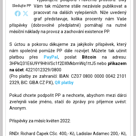
Sledujte PP
Vám tak můžeme stále nezávisle publikovat a
pracovat na dalších vylepšeních. Níže uvedený
graf představuje, kolika procenty nám Vaše
příspěvky (dobrovolné předplatné) pomáhají na nutné
měsíční náklady na provoz a zachování existence PP.
S úctou a pokorou děkujeme za jakýkoliv příspěvek, který
nám společně pomůže PP dále rozvíjet. Můžete tak učinit
platbou přes
PayPal
, poslat
Bitcoin
na adresu:
3HPkQ31E6U9Y9HhVSc1f2DXMkbmWq1ttJ5 nebo
příkazem
na účet
: 4221012329/0800
(Pro platby ze zahraničí: IBAN: CZ07 0800 0000 0042 2101
2329, BIC: GIBA CZ PX),
QR platby
Pokud chcete podpořit PP a nechcete, abychom mezi dárci
zveřejnili vaše jméno, stačí do zprávy pro příjemce uvést:
Anonym.
Příspěvky za měsíc květen 2022:
RNDr. Richard Čapek CSc. 400,- Kč, Ladislav Adamec 200,- Kč,