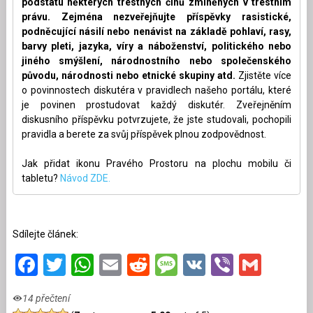
podstatu některých trestných činů zmíněných v trestním
právu. Zejména nezveřejňujte příspěvky rasistické,
podněcující násilí nebo nenávist na základě pohlaví, rasy,
barvy pleti, jazyka, víry a náboženství, politického nebo
jiného smýšlení, národnostního nebo společenského
původu, národnosti nebo etnické skupiny atd.
Zjistěte více
o povinnostech diskutéra v pravidlech našeho portálu, které
je povinen prostudovat každý diskutér. Zveřejněním
diskusního příspěvku potvrzujete, že jste studovali, pochopili
pravidla a berete za svůj příspěvek plnou zodpovědnost.
Jak přidat ikonu Pravého Prostoru na plochu mobilu či
tabletu?
Návod ZDE.
Sdílejte článek:
Facebook
Twitter
WhatsApp
Email
Reddit
Message
VK
Viber
Gmai
14 přečtení