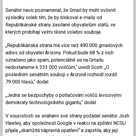
Senátor navíc poznamenal, že Gmail by mohl ovlivnit
výsledky voleb tím, že by blokoval e-maily od
Republikánské strany zasílané obyvatelům států, ve
kterých probíhají velmi těsné volební souboje.
„Republikánská strana má více než 490 000 gmailových
adres od obyvatel Arizony. Pokud bude 68 % z nich
označeno jako spam, potenciálně se na Gmailu
nedostaneme k 333 000 voličům,“ uvedl Scott. „O
posledním senátním souboji v Arizoně rozhodl rozdíl
79 000 hlasů,“ dodal.
„Jedná se bezpochyby o potlačování voličů levicovými
demokraty technologického gigantu,“ dodal.
V souvislosti se snahami své strany požádal senátor Josh
Hawley, aby společnost Google v reakci na zjištění NCSU
přijala „okamžitá nápravná opatření“ a zajistila, aby její