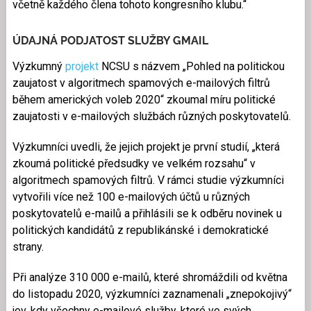
včetně každého člena tohoto kongresního klubu.“
ÚDAJNÁ PODJATOST SLUŽBY GMAIL
Výzkumný
projekt
NCSU s názvem „Pohled na politickou
zaujatost v algoritmech spamových e-mailových filtrů
během amerických voleb 2020“ zkoumal míru politické
zaujatosti v e-mailových službách různých poskytovatelů.
Výzkumníci uvedli, že jejich projekt je první studií, „která
zkoumá politické předsudky ve velkém rozsahu“ v
algoritmech spamových filtrů. V rámci studie výzkumníci
vytvořili více než 100 e-mailových účtů u různých
poskytovatelů e-mailů a přihlásili se k odběru novinek u
politických kandidátů z republikánské i demokratické
strany.
Při analýze 310 000 e-mailů, které shromáždili od května
do listopadu 2020, výzkumníci zaznamenali „znepokojivý“
jev, kdy všechny e-mailové služby, které ve svých