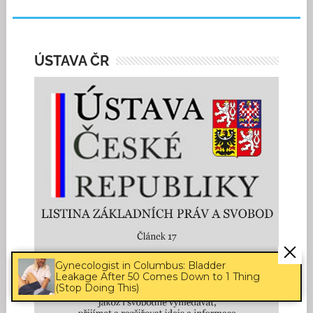
ÚSTAVA ČR
Gynecologist in Columbus: Bladder
Leakage After 50 Comes Down to 1 Thing
(Stop Doing This)