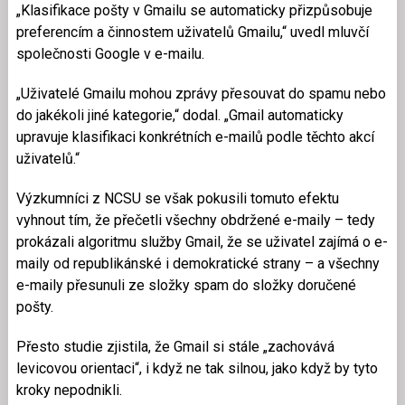
„Klasifikace pošty v Gmailu se automaticky přizpůsobuje
preferencím a činnostem uživatelů Gmailu,“ uvedl mluvčí
společnosti Google v e-mailu.
„Uživatelé Gmailu mohou zprávy přesouvat do spamu nebo
do jakékoli jiné kategorie,“ dodal. „Gmail automaticky
upravuje klasifikaci konkrétních e-mailů podle těchto akcí
uživatelů.“
Výzkumníci z NCSU se však pokusili tomuto efektu
vyhnout tím, že přečetli všechny obdržené e-maily – tedy
prokázali algoritmu služby Gmail, že se uživatel zajímá o e-
maily od republikánské i demokratické strany – a všechny
e-maily přesunuli ze složky spam do složky doručené
pošty.
Přesto studie zjistila, že Gmail si stále „zachovává
levicovou orientaci“, i když ne tak silnou, jako když by tyto
kroky nepodnikli.