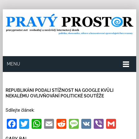
MENU
30.4.2022
Redakce
1
Kategorie:
Ze světa
14
přečtení
REPUBLIKÁNI PODALI STÍŽNOST NA GOOGLE KVŮLI
NEKALÉMU OVLIVŇOVÁNÍ POLITICKÉ SOUTĚŽE
Sdílejte článek:
Facebook
Twitter
WhatsApp
Email
Reddit
Message
VK
Viber
Gmai
GARY BAI