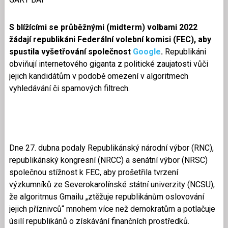
S blížícími se průběžnými (midterm) volbami 2022
žádají republikáni Federální volební komisi (FEC), aby
spustila vyšetřování společnost
Google
.
Republikáni
obviňují internetového giganta z politické zaujatosti vůči
jejich kandidátům v podobě omezení v algoritmech
vyhledávání či spamových filtrech.
Dne 27. dubna podaly Republikánský národní výbor (RNC),
republikánský kongresní (NRCC) a senátní výbor (NRSC)
společnou stížnost k FEC, aby prošetřila tvrzení
výzkumníků ze Severokarolínské státní univerzity (NCSU),
že algoritmus Gmailu „ztěžuje republikánům oslovování
jejich příznivců“ mnohem více než demokratům a potlačuje
úsilí republikánů o získávání finančních prostředků.