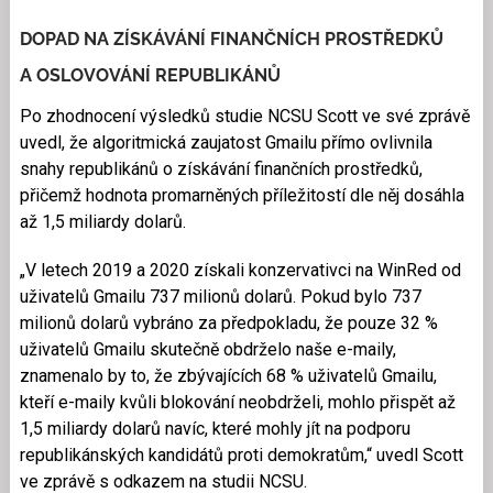
DOPAD NA ZÍSKÁVÁNÍ FINANČNÍCH PROSTŘEDKŮ
A OSLOVOVÁNÍ REPUBLIKÁNŮ
Po zhodnocení výsledků studie NCSU Scott ve své zprávě
uvedl, že algoritmická zaujatost Gmailu přímo ovlivnila
snahy republikánů o získávání finančních prostředků,
přičemž hodnota promarněných příležitostí dle něj dosáhla
až 1,5 miliardy dolarů.
„V letech 2019 a 2020 získali konzervativci na WinRed od
uživatelů Gmailu 737 milionů dolarů. Pokud bylo 737
milionů dolarů vybráno za předpokladu, že pouze 32 %
uživatelů Gmailu skutečně obdrželo naše e-maily,
znamenalo by to, že zbývajících 68 % uživatelů Gmailu,
kteří e-maily kvůli blokování neobdrželi, mohlo přispět až
1,5 miliardy dolarů navíc, které mohly jít na podporu
republikánských kandidátů proti demokratům,“ uvedl Scott
ve zprávě s odkazem na studii NCSU.