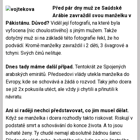
Před pár dny muž ze Saúdské
Arábie zavraždil svou manželku v
Pákistánu. Důvod?
Viděl její fotografii, na které byla
vyfocena (nic choulostivého) s jiným mužem. Takže
dotyčný muž si na základě této fotografie řekl, že ho
podvádí. Kromě manželky zavraždil i 2 děti, 3 švagrové a
tchyni. Svých činů nelituje.
Dnes tady máme další případ.
Tentokrát ze Spojených
arabských emirátů. Předsedovi vlády utekla manželka do
Evropy, kde se schovává a žádá o rozvod. Taky jeho dcera
se již 2x
pokusila utéct, ale vždy ji chytili a přinutili k
návratu.
Ani si raději nechci představovat, co jim musel dělat.
Když se manželka i dcera rozhodly takto riskovat. Riskují v
podstatě smrt a schovávání do konce života. A to jsou
bohaté ženy. Ty chudé nemají absolutně žádnou šanci.