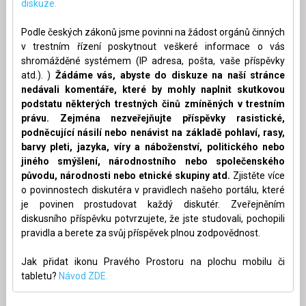
diskuze.
Podle českých zákonů jsme povinni na žádost orgánů činných
v trestním řízení poskytnout veškeré informace o vás
shromážděné systémem (IP adresa, pošta, vaše příspěvky
atd.). )
Žádáme vás, abyste do diskuze na naší stránce
nedávali komentáře, které by mohly naplnit skutkovou
podstatu některých trestných činů zmíněných v trestním
právu. Zejména nezveřejňujte příspěvky rasistické,
podněcující násilí nebo nenávist na základě pohlaví, rasy,
barvy pleti, jazyka, víry a náboženství, politického nebo
jiného smýšlení, národnostního nebo společenského
původu, národnosti nebo etnické skupiny atd.
Zjistěte více
o povinnostech diskutéra v pravidlech našeho portálu, které
je povinen prostudovat každý diskutér. Zveřejněním
diskusního příspěvku potvrzujete, že jste studovali, pochopili
pravidla a berete za svůj příspěvek plnou zodpovědnost.
Jak přidat ikonu Pravého Prostoru na plochu mobilu či
tabletu?
Návod ZDE.