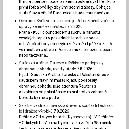
Brno a Libercem bude o víkendu pokračovat třetí kolo
první fotbalové ligy zbylými sedmi zápasy. Obhájce
titulu Slavia přivítá Pardubice a bude chtít navázat...
Ochránci: Kvůli vedru a suchu je třeba změnit způsob
úpravy zeleně ve městech
7.8.2026
Praha - Kvůli dlouhodobému suchu a nárůstu
vysokých teplot v posledních letech se podle
ochránců přírody musí výrazně změnit péče o zeleň
ve městech a obcích. Pomoci může omezení sečení
nebo takzvaná...
Saúdská Arábie, Turecko a Pákistán podepsaly
obrannou dohodu, uvedly úřady
7.8.2026
Rijád - Saúdská Arábie, Turecko a Pákistán dnes v
saúdském hlavním městě Rijádu podepsaly
obrannou dohodu, píše agentura Reuters s
odvoláním na pákistánské ministerstvo zahraničí.
Dohoda by měla podle...
Skláři v Deštném taví sklo dřevem, součástí festivalu
je i dražba výrobků
7.8.2026
Deštné v Orlických horách (Rychnovsko) - V Deštném
v Orlických horách na Rychnovsku začíná 35. ročník
festivalu Tavení skla dřevem. Své umění na něm