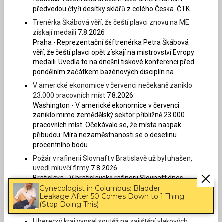
předvedou čtyři desítky sklářů z celého Česka. ČTK...
Trenérka Škábová věří, že čeští plavci znovu na ME
získají medaili
7.8.2026
Praha - Reprezentační šéftrenérka Petra Škábová
věří, že čeští plavci opět získají na mistrovství Evropy
medaili. Uvedla to na dnešní tiskové konferenci před
pondělním začátkem bazénových disciplín na...
V americké ekonomice v červenci nečekaně zaniklo
23.000 pracovních míst
7.8.2026
Washington - V americké ekonomice v červenci
zaniklo mimo zemědělský sektor přibližně 23.000
pracovních míst. Očekávalo se, že místa naopak
přibudou. Míra nezaměstnanosti se o desetinu
procentního bodu...
Požár v rafinerii Slovnaft v Bratislavě už byl uhašen,
uvedl mluvčí firmy
7.8.2026
Bratislava - V bratislavské rafinerii Slovnaft dnes
hořelo, slovenskou metropolí se šířil hustý černý dým.
Gynecologist in Columbus: Bladder
Leakage After 50 Comes Down to 1 Thing
Budovami v okolí areálu otřásl výbuch. Na místě
(Stop Doing This)
zasahovali hasiči, kteří lidi v okolí žádali,...
Liberecký kraj vypsal soutěž na zajištění vlakových