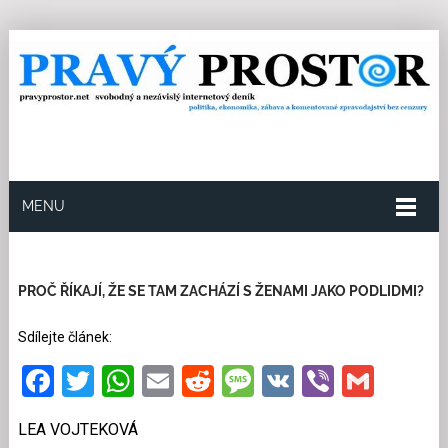
MENU
3.7.2019
Redakce
0
Kategorie:
Multikulturní
soužití
19 přečtení
PROČ ŘÍKAJÍ, ŽE SE TAM ZACHÁZÍ S ŽENAMI JAKO PODLIDMI?
Sdílejte článek:
Facebook
Twitter
WhatsApp
Email
Reddit
Message
VK
Viber
Gmai
LEA VOJTEKOVÁ