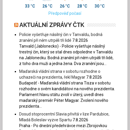
33 °C
26 °C
26 °C
28 °C
30 °C
Předpověď počasí
AKTUÁLNÍ ZPRÁVY ČTK
Policie vyšetřuje násilný čin v Tanvaldu, bodná
zranění při něm utrpěli tři lidé
7.8.2026
Tanvald (Jablonecko) - Policie vyšetřuje násilný
trestný čin, který se stal dnes odpoledne v Tanvaldu
na Jablonecku. Bodná zranění při něm utrpěli tři lidé,
z toho dva muži a jedna žena. Dva zranění jsou...
Maďarská vládní strana v sobotu rozhodne o
uchazeči na prezidenta, řekl Magyar
7.8.2026
Budapešť - Maďarská vládní strana Tisza v sobotu
rozhodne o svém kandidátovi na nového prezidenta.
Parlament hlavu státu zvolí v úterý, uvedl dnes
maďarský premiér Péter Magyar. Zvolení nového
prezidenta...
Dosud stoprocentní Slavia přivítá v lize Pardubice,
Mladá Boleslav vyzve Spartu
7.8.2026
Praha - Po dnešní předehrávce mezi Zbrojovkou