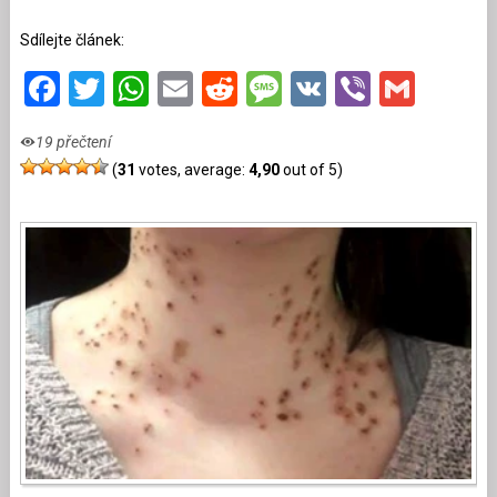
Sdílejte článek:
Facebook
Twitter
WhatsApp
Email
Reddit
Message
VK
Viber
Gmai
19 přečtení
(
31
votes, average:
4,90
out of 5)