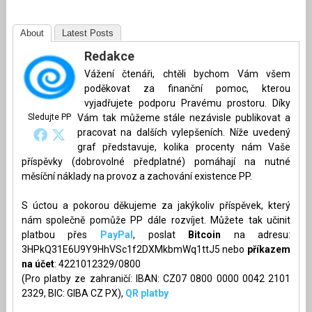
About
Latest Posts
Redakce
Vážení čtenáři, chtěli bychom Vám všem
poděkovat za finanční pomoc, kterou
vyjadřujete podporu Pravému prostoru. Díky
Sledujte PP
Vám tak můžeme stále nezávisle publikovat a
pracovat na dalších vylepšeních. Níže uvedený
graf představuje, kolika procenty nám Vaše
příspěvky (dobrovolné předplatné) pomáhají na nutné
měsíční náklady na provoz a zachování existence PP.
S úctou a pokorou děkujeme za jakýkoliv příspěvek, který
nám společně pomůže PP dále rozvíjet. Můžete tak učinit
platbou přes
PayPal
, poslat
Bitcoin
na adresu:
3HPkQ31E6U9Y9HhVSc1f2DXMkbmWq1ttJ5 nebo
příkazem
na účet
: 4221012329/0800
(Pro platby ze zahraničí: IBAN: CZ07 0800 0000 0042 2101
2329, BIC: GIBA CZ PX),
QR platby