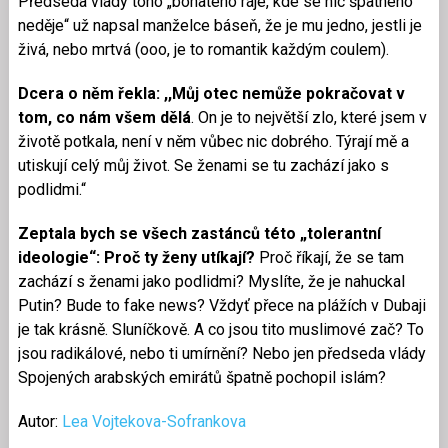
Předseda vlády toho „bohatého ráje, kde se nic špatného
neděje“ už napsal manželce báseň, že je mu jedno, jestli je
živá, nebo mrtvá (ooo, je to romantik každým coulem).
Dcera o něm řekla: ,,Můj otec nemůže pokračovat v
tom, co nám všem dělá
. On je to největší zlo, které jsem v
životě potkala, není v něm vůbec nic dobrého. Týrají mě a
utiskují celý můj život. Se ženami se tu zachází jako s
podlidmi.“
Zeptala bych se všech zastánců této „tolerantní
ideologie“: Proč ty ženy utíkají?
Proč říkají, že se tam
zachází s ženami jako podlidmi? Myslíte, že je nahuckal
Putin? Bude to fake news? Vždyť přece na plážích v Dubaji
je tak krásně. Sluníčkově. A co jsou tito muslimové zač? To
jsou radikálové, nebo ti umírnění? Nebo jen předseda vlády
Spojených arabských emirátů špatně pochopil islám?
Autor:
Lea Vojtekova-Sofrankova