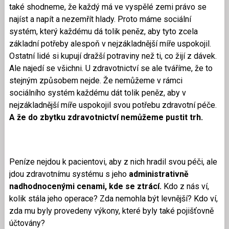
také shodneme, že každý má ve vyspělé zemi právo se
najíst a napít a nezemřít hlady. Proto máme sociální
systém, který každému dá tolik peněz, aby tyto zcela
základní potřeby alespoň v nejzákladnější míře uspokojil.
Ostatní lidé si kupují dražší potraviny než ti, co žijí z dávek.
Ale najedí se všichni. U zdravotnictví se ale tváříme, že to
stejným způsobem nejde. Že nemůžeme v rámci
sociálního systém každému dát tolik peněz, aby v
nejzákladnější míře uspokojil svou potřebu zdravotní péče.
A že do zbytku zdravotnictví nemůžeme pustit trh.
Peníze nejdou k pacientovi, aby z nich hradil svou péči, ale
jdou zdravotnímu systému s jeho
administrativně
nadhodnocenými cenami, kde se ztrácí.
Kdo z nás ví,
kolik stála jeho operace? Zda nemohla být levnější? Kdo ví,
zda mu byly provedeny výkony, které byly také pojišťovně
účtovány?