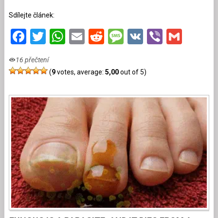
Sdílejte článek:
Facebook
Twitter
WhatsApp
Email
Reddit
Message
VK
Viber
Gmai
16 přečtení
(
9
votes, average:
5,00
out of 5)