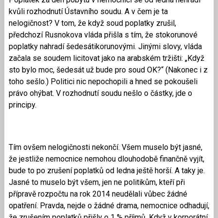
kvůli rozhodnutí Ústavního soudu. A v čem je ta
nelogičnost? V tom, že když soud poplatky zrušil,
předchozí Rusnokova vláda přišla s tím, že stokorunové
poplatky nahradí šedesátikorunovými. Jinými slovy, vláda
začala se soudem licitovat jako na arabském tržišti: „Když
sto bylo moc, šedesát už bude pro soud OK?“ (Nakonec i z
toho sešlo.) Politici nic nepochopili a hned se pokoušeli
právo ohýbat. V rozhodnutí soudu nešlo o částky, jde o
principy.
Tím ovšem nelogičnosti nekončí. Všem muselo být jasné,
že jestliže nemocnice nemohou dlouhodobě finančně vyjít,
bude to po zrušení poplatků od ledna ještě horší. A taky je.
Jasné to muselo být všem, jen ne politikům, kteří při
přípravě rozpočtu na rok 2014 neudělali vůbec žádné
opatření. Pravda, nejde o žádné drama, nemocnice odhadují,
že zrušením poplatků přišly o 1 % příjmů. Když v korporátní