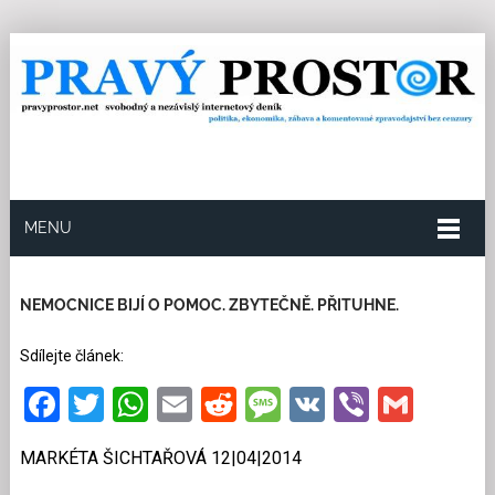
MENU
12.4.2014
Redakce
0
Kategorie:
Společnost
16
přečtení
NEMOCNICE BIJÍ O POMOC. ZBYTEČNĚ. PŘITUHNE.
Sdílejte článek:
Facebook
Twitter
WhatsApp
Email
Reddit
Message
VK
Viber
Gmai
MARKÉTA ŠICHTAŘOVÁ 12|04|2014