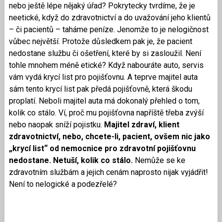
nebo ještě lépe nějaký úřad? Pokrytecky tvrdíme, že je
neetické, když do zdravotnictví a do uvažování jeho klientů
– či pacientů – taháme peníze. Jenomže to je nelogičnost
vůbec největší. Protože důsledkem pak je, že pacient
nedostane službu či ošetření, které by si zasloužil. Není
tohle mnohem méně etické? Když nabouráte auto, servis
vám vydá krycí list pro pojišťovnu. A teprve majitel auta
sám tento krycí list pak předá pojišťovně, která škodu
proplatí. Neboli majitel auta má dokonalý přehled o tom,
kolik co stálo. Ví, proč mu pojišťovna napříště třeba zvýší
nebo naopak sníží pojistku.
Majitel zdraví, klient
zdravotnictví, nebo, chcete-li, pacient, ovšem nic jako
„krycí list“ od nemocnice pro zdravotní pojišťovnu
nedostane. Netuší, kolik co stálo.
Nemůže se ke
zdravotním službám a jejich cenám naprosto nijak vyjádřit!
Není to nelogické a podezřelé?