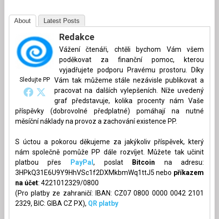
About
Latest Posts
Redakce
Vážení čtenáři, chtěli bychom Vám všem
poděkovat za finanční pomoc, kterou
vyjadřujete podporu Pravému prostoru. Díky
Sledujte PP
Vám tak můžeme stále nezávisle publikovat a
pracovat na dalších vylepšeních. Níže uvedený
graf představuje, kolika procenty nám Vaše
příspěvky (dobrovolné předplatné) pomáhají na nutné
měsíční náklady na provoz a zachování existence PP.
S úctou a pokorou děkujeme za jakýkoliv příspěvek, který
nám společně pomůže PP dále rozvíjet. Můžete tak učinit
platbou přes
PayPal
, poslat
Bitcoin
na adresu:
3HPkQ31E6U9Y9HhVSc1f2DXMkbmWq1ttJ5 nebo
příkazem
na účet
: 4221012329/0800
(Pro platby ze zahraničí: IBAN: CZ07 0800 0000 0042 2101
2329, BIC: GIBA CZ PX),
QR platby