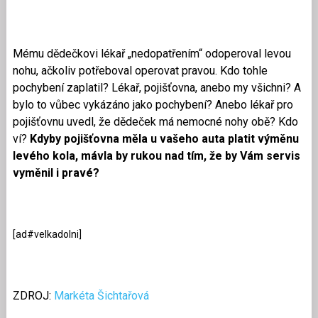
Mému dědečkovi lékař „nedopatřením“ odoperoval levou
nohu, ačkoliv potřeboval operovat pravou. Kdo tohle
pochybení zaplatil? Lékař, pojišťovna, anebo my všichni? A
bylo to vůbec vykázáno jako pochybení? Anebo lékař pro
pojišťovnu uvedl, že dědeček má nemocné nohy obě? Kdo
ví?
Kdyby pojišťovna měla u vašeho auta platit výměnu
levého kola, mávla by rukou nad tím, že by Vám servis
vyměnil i pravé?
[ad#velkadolni]
ZDROJ:
Markéta Šichtařová