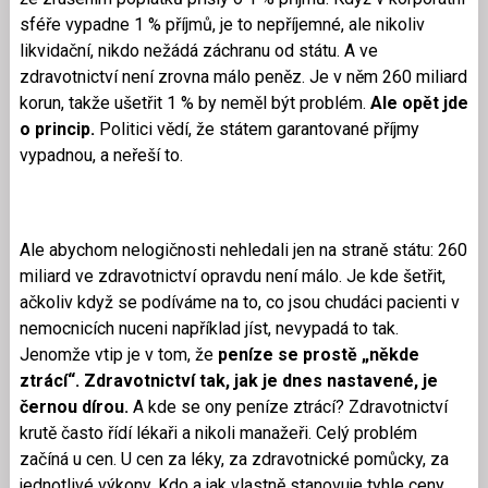
sféře vypadne 1 % příjmů, je to nepříjemné, ale nikoliv
likvidační, nikdo nežádá záchranu od státu. A ve
zdravotnictví není zrovna málo peněz. Je v něm 260 miliard
korun, takže ušetřit 1 % by neměl být problém.
Ale opět jde
o princip.
Politici vědí, že státem garantované příjmy
vypadnou, a neřeší to.
Ale abychom nelogičnosti nehledali jen na straně státu: 260
miliard ve zdravotnictví opravdu není málo. Je kde šetřit,
ačkoliv když se podíváme na to, co jsou chudáci pacienti v
nemocnicích nuceni například jíst, nevypadá to tak.
Jenomže vtip je v tom, že
peníze se prostě „někde
ztrácí“.
Zdravotnictví tak, jak je dnes nastavené, je
černou dírou.
A kde se ony peníze ztrácí? Zdravotnictví
krutě často řídí lékaři a nikoli manažeři. Celý problém
začíná u cen. U cen za léky, za zdravotnické pomůcky, za
jednotlivé výkony. Kdo a jak vlastně stanovuje tyhle ceny,