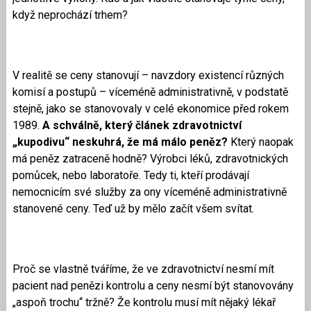
když neprochází trhem?
V realitě se ceny stanovují – navzdory existencí různých
komisí a postupů – víceméně administrativně, v podstatě
stejně, jako se stanovovaly v celé ekonomice před rokem
1989.
A schválně, který článek zdravotnictví
„kupodivu“ neskuhrá, že má málo peněz?
Který naopak
má peněz zatraceně hodně? Výrobci léků, zdravotnických
pomůcek, nebo laboratoře. Tedy ti, kteří prodávají
nemocnicím své služby za ony víceméně administrativně
stanovené ceny. Teď už by mělo začít všem svítat.
Proč se vlastně tváříme, že ve zdravotnictví nesmí mít
pacient nad penězi kontrolu a ceny nesmí být stanovovány
„aspoň trochu“ tržně? Že kontrolu musí mít nějaký lékař