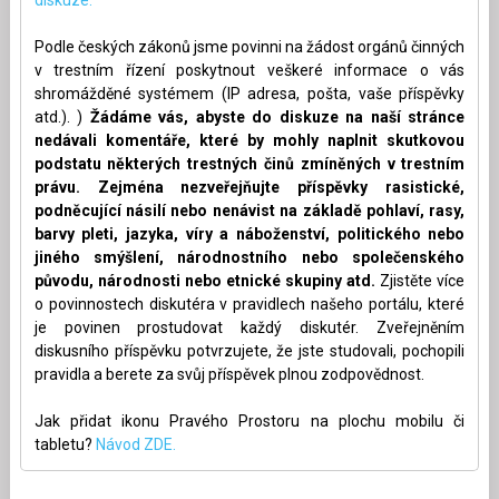
Podle českých zákonů jsme povinni na žádost orgánů činných
v trestním řízení poskytnout veškeré informace o vás
shromážděné systémem (IP adresa, pošta, vaše příspěvky
atd.). )
Žádáme vás, abyste do diskuze na naší stránce
nedávali komentáře, které by mohly naplnit skutkovou
podstatu některých trestných činů zmíněných v trestním
právu. Zejména nezveřejňujte příspěvky rasistické,
podněcující násilí nebo nenávist na základě pohlaví, rasy,
barvy pleti, jazyka, víry a náboženství, politického nebo
jiného smýšlení, národnostního nebo společenského
původu, národnosti nebo etnické skupiny atd.
Zjistěte více
o povinnostech diskutéra v pravidlech našeho portálu, které
je povinen prostudovat každý diskutér. Zveřejněním
diskusního příspěvku potvrzujete, že jste studovali, pochopili
pravidla a berete za svůj příspěvek plnou zodpovědnost.
Jak přidat ikonu Pravého Prostoru na plochu mobilu či
tabletu?
Návod ZDE.