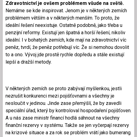
Zdravotnictví je ovšem problémem všude na světě.
Nemáme se kde inspirovat. Jenom je v některých zemích
problémem větším a v některých menším. To proto, že
ideální řešení neexistuje. Ostatně podobně, jako třeba u
penzijní reformy. Existují jen špatná a horší řešení, nikoliv
ideální. I v bohatých zemích, kde mají na zdravotnictví víc
peněz, tvrdí, že peněz potřebují víc. Že si nemohou dovolit
to a ono. Vývoj jde prostě rychle dopředu a stále existují
lepší a dražší metody.
V některých zemích se proto zabývají myšlenkou, jestli
nezrušit konkurenci mezi pojišťovnami a všechny je
nesloučit v jedinou. Jinde zase přemýšlí, že by zavedli
speciální úřad, který by kontroloval hospodaření pojišťoven.
A u nás zase ministr financí hodlá sáhnout na všechny
finanční rezervy v systému. Takže se jen vyčerpají rezervy
na krizové situace a za rok se problém vrátí jako bumerang.