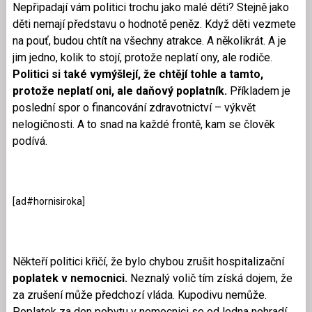
Nepřipadají vám politici trochu jako malé děti? Stejně jako
děti nemají představu o hodnotě peněz. Když děti vezmete
na pouť, budou chtít na všechny atrakce. A několikrát. A je
jim jedno, kolik to stojí, protože neplatí ony, ale rodiče.
Politici si také vymýšlejí, že chtějí tohle a tamto,
protože neplatí oni, ale daňový poplatník.
Příkladem je
poslední spor o financování zdravotnictví – výkvět
nelogičnosti. A to snad na každé frontě, kam se člověk
podívá.
[ad#hornisiroka]
Někteří politici křičí, že bylo chybou zrušit hospitalizační
poplatek v nemocnici.
Neznalý volič tím získá dojem, že
za zrušení může předchozí vláda. Kupodivu nemůže.
Poplatek za den pobytu v nemocnici se od ledna nehradí