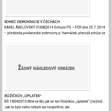
KONEC DEMOKRACIE V ČECHÁCH
KAREL ÁBELOVSKÝ 01|08|2014 Schůze PS – PČR dne 25.7. 2014
– předseda poslanecké sněmovny p. Hamáček, přerušil schůzi ve
RŮŽIČKŮV „ÚPLATEK“
BŠ 14|04|2015 Mně se líbí, jak se ten Růžičkův „úplatek“ (ne)řeší.
Jak to bylo nebo nebylo asi nezjistíme, ale