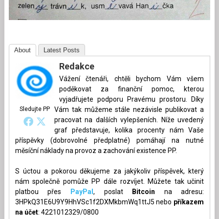
About
Latest Posts
Redakce
Vážení čtenáři, chtěli bychom Vám všem
poděkovat za finanční pomoc, kterou
vyjadřujete podporu Pravému prostoru. Díky
Sledujte PP
Vám tak můžeme stále nezávisle publikovat a
pracovat na dalších vylepšeních. Níže uvedený
graf představuje, kolika procenty nám Vaše
příspěvky (dobrovolné předplatné) pomáhají na nutné
měsíční náklady na provoz a zachování existence PP.
S úctou a pokorou děkujeme za jakýkoliv příspěvek, který
nám společně pomůže PP dále rozvíjet. Můžete tak učinit
platbou přes
PayPal
, poslat
Bitcoin
na adresu:
3HPkQ31E6U9Y9HhVSc1f2DXMkbmWq1ttJ5 nebo
příkazem
na účet
: 4221012329/0800