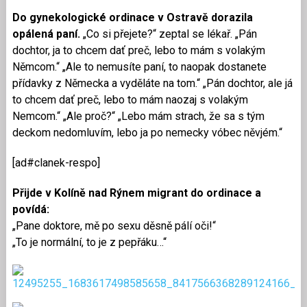
Do gynekologické ordinace v Ostravě dorazila
opálená paní.
„Co si přejete?“ zeptal se lékař. „Pán
dochtor, ja to chcem dať preč, lebo to mám s volakým
Němcom.“ „Ale to nemusíte paní, to naopak dostanete
přídavky z Německa a vyděláte na tom.“ „Pán dochtor, ale já
to chcem dať preč, lebo to mám naozaj s volakým
Nemcom.“ „Ale proč?“ „Lebo mám strach, že sa s tým
deckom nedomluvím, lebo ja po nemecky vóbec něvjém.“
[ad#clanek-respo]
Přijde v Kolíně nad Rýnem migrant do ordinace a
povídá:
„Pane doktore, mě po sexu děsně pálí oči!“
„To je normální, to je z pepřáku…“