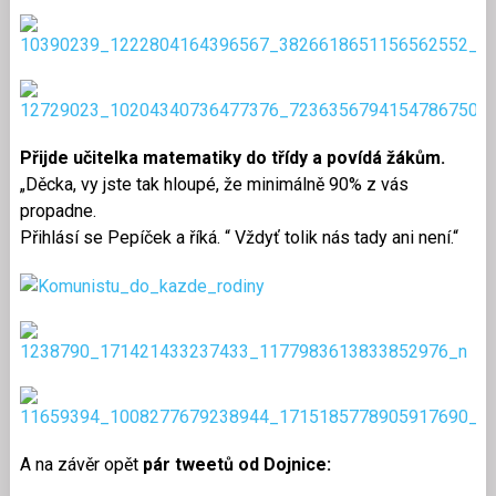
Přijde učitelka matematiky do třídy a povídá žákům.
„Děcka, vy jste tak hloupé, že minimálně 90% z vás
propadne.
Přihlásí se Pepíček a říká. “ Vždyť tolik nás tady ani není.“
A na závěr opět
pár tweetů od Dojnice: