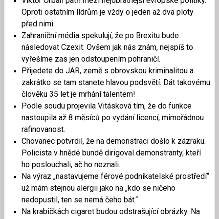
Viktor Orbán patří mezi nejobratnější evropské politiky.
Oproti ostatním lídrům je vždy o jeden až dva ploty
před nimi.
Zahraniční média spekulují, že po Brexitu bude
následovat Czexit. Ovšem jak nás znám, nejspíš to
vyřešíme zas jen odstoupením pohraničí.
Přijedete do JAR, země s obrovskou kriminalitou a
zakrátko se tam stanete hlavou podsvětí. Dát takovému
člověku 35 let je mrhání talentem!
Podle soudu projevila Vitásková tím, že do funkce
nastoupila až 8 měsíců po vydání licencí, mimořádnou
rafinovanost.
Chovanec potvrdil, že na demonstraci došlo k zázraku.
Policista v hnědé bundě dirigoval demonstranty, kteří
ho poslouchali, ač ho neznali.
Na výraz „nastavujeme férové podnikatelské prostředí“
už mám stejnou alergii jako na „kdo se ničeho
nedopustil, ten se nemá čeho bát.“
Na krabičkách cigaret budou odstrašující obrázky. Na