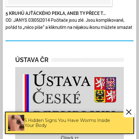
5 KRUHŮ AJŤÁCKÉHO PEKLA, ANEB TY PŘECE T...
OD: JANYS 03|05|2014 Počítače jsou zlé. Jsou komplikované,
pořád to „něco píše“ a kliknutím na nějakou ikonu můžete smazat
ÚSTAVA ČR
5 Hidden Signs You Have Worms Inside
Your Body