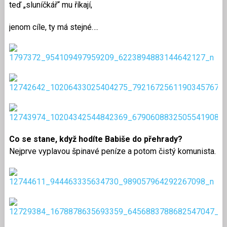
teď „sluníčkář“ mu říkají,
jenom cíle, ty má stejné….
Co se stane, když hodíte Babiše do přehrady?
Nejprve vyplavou špinavé peníze a potom čistý komunista.