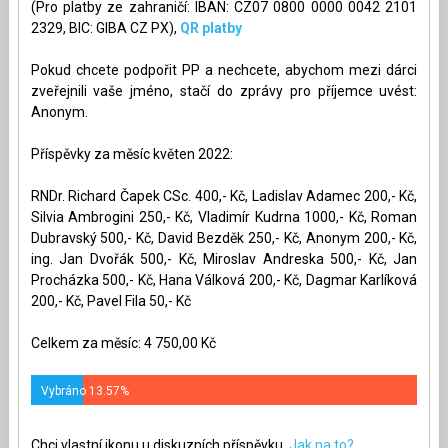
(Pro platby ze zahraničí: IBAN: CZ07 0800 0000 0042 2101
2329, BIC: GIBA CZ PX),
QR platby
Pokud chcete podpořit PP a nechcete, abychom mezi dárci
zveřejnili vaše jméno, stačí do zprávy pro příjemce uvést:
Anonym.
Příspěvky za měsíc květen 2022:
RNDr. Richard Čapek CSc. 400,- Kč, Ladislav Adamec 200,- Kč,
Silvia Ambrogini 250,- Kč, Vladimír Kudrna 1000,- Kč, Roman
Dubravský 500,- Kč, David Bezděk 250,- Kč, Anonym 200,- Kč,
ing. Jan Dvořák 500,- Kč, Miroslav Andreska 500,- Kč, Jan
Procházka 500,- Kč, Hana Válková 200,- Kč, Dagmar Karlíková
200,- Kč, Pavel Fila 50,- Kč
Celkem za měsíc: 4 750,00 Kč
Vybráno 13.57%
Chci vlastní ikonu u diskuzních příspěvku.
Jak na to?