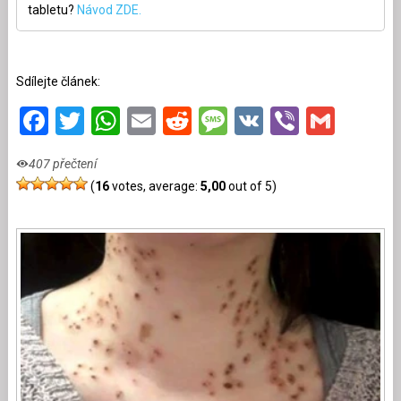
tabletu?
Návod ZDE.
Sdílejte článek:
Facebook
Twitter
WhatsApp
Email
Reddit
Message
VK
Viber
Gmai
407 přečtení
(
16
votes, average:
5,00
out of 5)