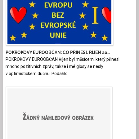
POKROKOVÝ EUROOBČAN: CO PŘINESL ŘÍJEN 20...
POKROKOVÝ EUROOBČAN Říjen byl měsícem, který přinesl
mnoho pozitivních zpráv, takže i mé glosy se nesly
v optimistickém duchu. Podařilo