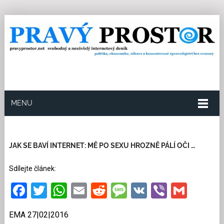
MENU
27.2.2016
Redakce
0
Kategorie:
Humor
407
přečtení
JAK SE BAVÍ INTERNET: MĚ PO SEXU HROZNĚ PÁLÍ OČI …
Sdílejte článek:
Facebook
Twitter
WhatsApp
Email
Reddit
Message
VK
Viber
Gmai
EMA 27|02|2016