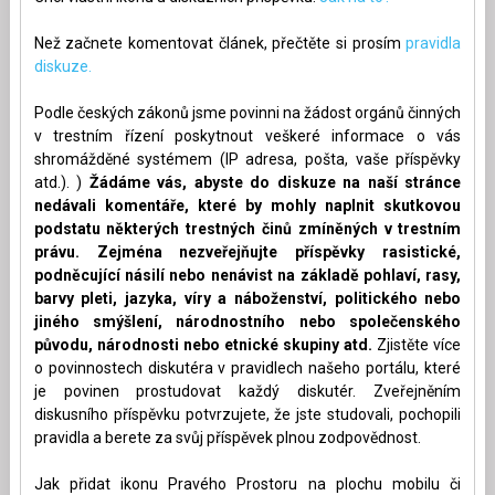
Než začnete komentovat článek, přečtěte si prosím
pravidla
diskuze.
Podle českých zákonů jsme povinni na žádost orgánů činných
v trestním řízení poskytnout veškeré informace o vás
shromážděné systémem (IP adresa, pošta, vaše příspěvky
atd.). )
Žádáme vás, abyste do diskuze na naší stránce
nedávali komentáře, které by mohly naplnit skutkovou
podstatu některých trestných činů zmíněných v trestním
právu. Zejména nezveřejňujte příspěvky rasistické,
podněcující násilí nebo nenávist na základě pohlaví, rasy,
barvy pleti, jazyka, víry a náboženství, politického nebo
jiného smýšlení, národnostního nebo společenského
původu, národnosti nebo etnické skupiny atd.
Zjistěte více
o povinnostech diskutéra v pravidlech našeho portálu, které
je povinen prostudovat každý diskutér. Zveřejněním
diskusního příspěvku potvrzujete, že jste studovali, pochopili
pravidla a berete za svůj příspěvek plnou zodpovědnost.
Jak přidat ikonu Pravého Prostoru na plochu mobilu či