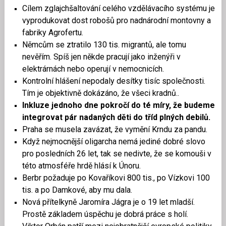
Cílem zglajchšaltování celého vzdělávacího systému je
vyprodukovat dost robošů pro nadnárodní montovny a
fabriky Agrofertu.
Němcům se ztratilo 130 tis. migrantů, ale tomu
nevěřím. Spíš jen někde pracují jako inženýři v
elektrárnách nebo operují v nemocnicích.
Kontrolní hlášení nepodaly desítky tisíc společnosti.
Tím je objektivně dokázáno, že všeci kradnů..
Inkluze jednoho dne pokročí do té míry, že budeme
integrovat pár nadaných děti do tříd plných debilů.
Praha se musela zavázat, že vymění Krndu za pandu.
Když nejmocnější oligarcha nemá jediné dobré slovo
pro posledních 26 let, tak se nedivte, že se komouši v
této atmosféře hrdě hlásí k Únoru.
Berbr požaduje po Kovaříkovi 800 tis., po Vízkovi 100
tis. a po Damkové, aby mu dala.
Nová přítelkyně Jaromíra Jágra je o 19 let mladší.
Prostě základem úspěchu je dobrá práce s holí.