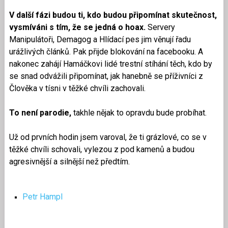
V další fázi budou ti, kdo budou připomínat skutečnost,
vysmíváni s tím, že se jedná o hoax.
Servery
Manipulátoři, Demagog a Hlídací pes jim věnují řadu
urážlivých článků. Pak přijde blokování na facebooku. A
nakonec zahájí Hamáčkovi lidé trestní stíhání těch, kdo by
se snad odvážili připomínat, jak hanebně se příživníci z
Člověka v tísni v těžké chvíli zachovali.
To není parodie,
takhle nějak to opravdu bude probíhat.
Už od prvních hodin jsem varoval, že ti grázlové, co se v
těžké chvíli schovali, vylezou z pod kamenů a budou
agresivnější a silnější než předtím.
Petr Hampl