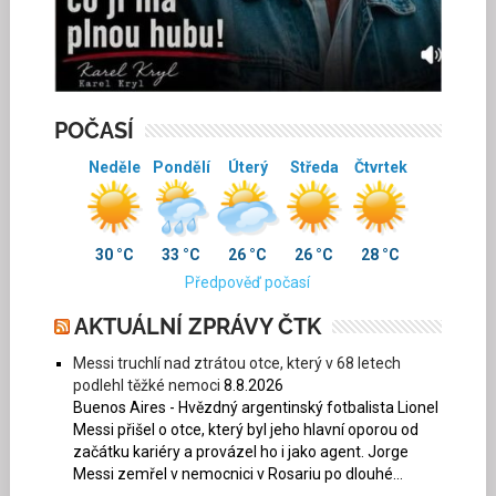
POČASÍ
Neděle
Pondělí
Úterý
Středa
Čtvrtek
30 °C
33 °C
26 °C
26 °C
28 °C
Předpověď počasí
AKTUÁLNÍ ZPRÁVY ČTK
Messi truchlí nad ztrátou otce, který v 68 letech
podlehl těžké nemoci
8.8.2026
Buenos Aires - Hvězdný argentinský fotbalista Lionel
Messi přišel o otce, který byl jeho hlavní oporou od
začátku kariéry a provázel ho i jako agent. Jorge
Messi zemřel v nemocnici v Rosariu po dlouhé...