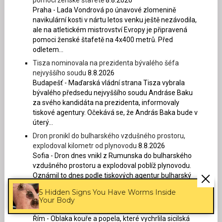
Praha - Lada Vondrová po únavové zlomenině
navikulární kosti v nártu letos venku ještě nezávodila,
ale na atletickém mistrovství Evropy je připravená
pomoci ženské štafetě na 4x400 metrů. Před
odletem...
Tisza nominovala na prezidenta bývalého šéfa
nejvyššího soudu
8.8.2026
Budapešť - Maďarská vládní strana Tisza vybrala
bývalého předsedu nejvyššího soudu Andráse Baku
za svého kandidáta na prezidenta, informovaly
tiskové agentury. Očekává se, že András Baka bude v
úterý...
Dron pronikl do bulharského vzdušného prostoru,
explodoval kilometr od plynovodu
8.8.2026
Sofia - Dron dnes vnikl z Rumunska do bulharského
vzdušného prostoru a explodoval poblíž plynovodu.
Oznámil to dnes podle tiskových agentur bulharský
premiér Rumen Radev. Dron podle něj nesl velké
5 Hidden Signs You Have Worms Inside
množství...
Your Body
Etna soptí, letiště v Catanii pozastavilo přílet
8.8.2026
Řím - Oblaka kouře a popela, které vychrlila sicilská