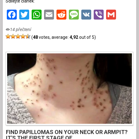
Sdílejte článek:
Facebook
Twitter
WhatsApp
Email
Reddit
Message
VK
Viber
Gmai
14 přečtení
(
48
votes, average:
4,92
out of 5)
FIND PAPILLOMAS ON YOUR NECK OR ARMPIT?
IT'S THE FIRST STAGE OF...