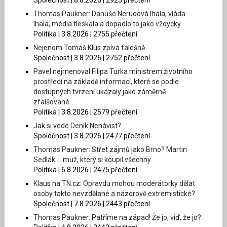
Společnost | 8.8.2026 | 2925 přečtení
Thomas Paukner: Danuše Nerudová lhala, vláda
lhala, média tleskala a dopadlo to jako vždycky
Politika | 3.8.2026 | 2755 přečtení
Nejenom Tomáš Klus zpívá falešně
Společnost | 3.8.2026 | 2752 přečtení
Pavel nejmenoval Filipa Turka ministrem životního
prostředí na základě informací, které se podle
dostupných tvrzení ukázaly jako záměrně
zfalšované
Politika | 3.8.2026 | 2579 přečtení
Jak si vede Deník Nenávist?
Společnost | 3.8.2026 | 2477 přečtení
Thomas Paukner: Střet zájmů jako Brno? Martin
Sedlák … muž, který si koupil všechny
Politika | 6.8.2026 | 2475 přečtení
Klaus na TN.cz: Opravdu mohou moderátorky dělat
osoby takto nevzdělané a názorově extremistické?
Společnost | 7.8.2026 | 2443 přečtení
Thomas Paukner: Patříme na západ! Že jo, viď, že jo?