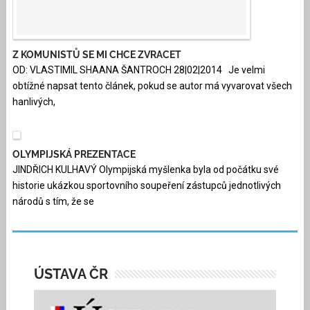
Z KOMUNISTŮ SE MI CHCE ZVRACET
OD: VLASTIMIL SHAANA ŠANTROCH 28|02|2014 Je velmi
obtížné napsat tento článek, pokud se autor má vyvarovat všech
hanlivých,
OLYMPIJSKÁ PREZENTACE
JINDŘICH KULHAVÝ Olympijská myšlenka byla od počátku své
historie ukázkou sportovního soupeření zástupců jednotlivých
národů s tím, že se
ÚSTAVA ČR