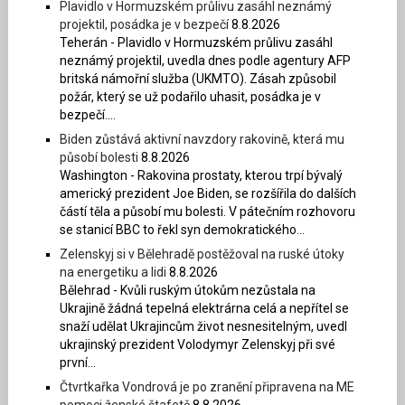
Plavidlo v Hormuzském průlivu zasáhl neznámý
projektil, posádka je v bezpečí
8.8.2026
Teherán - Plavidlo v Hormuzském průlivu zasáhl
neznámý projektil, uvedla dnes podle agentury AFP
britská námořní služba (UKMTO). Zásah způsobil
požár, který se už podařilo uhasit, posádka je v
bezpečí....
Biden zůstává aktivní navzdory rakovině, která mu
působí bolesti
8.8.2026
Washington - Rakovina prostaty, kterou trpí bývalý
americký prezident Joe Biden, se rozšířila do dalších
částí těla a působí mu bolesti. V pátečním rozhovoru
se stanicí BBC to řekl syn demokratického...
Zelenskyj si v Bělehradě postěžoval na ruské útoky
na energetiku a lidi
8.8.2026
Bělehrad - Kvůli ruským útokům nezůstala na
Ukrajině žádná tepelná elektrárna celá a nepřítel se
snaží udělat Ukrajincům život nesnesitelným, uvedl
ukrajinský prezident Volodymyr Zelenskyj při své
první...
Čtvrtkařka Vondrová je po zranění připravena na ME
pomoci ženské štafetě
8.8.2026