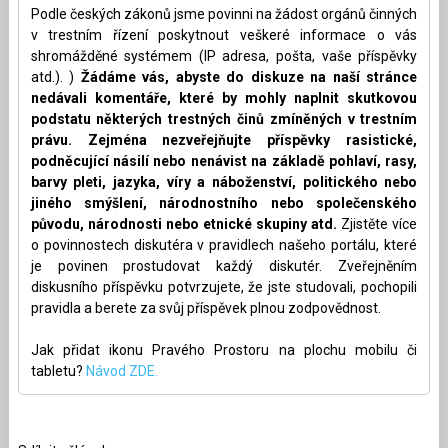
Podle českých zákonů jsme povinni na žádost orgánů činných
v trestním řízení poskytnout veškeré informace o vás
shromážděné systémem (IP adresa, pošta, vaše příspěvky
atd.). )
Žádáme vás, abyste do diskuze na naší stránce
nedávali komentáře, které by mohly naplnit skutkovou
podstatu některých trestných činů zmíněných v trestním
právu. Zejména nezveřejňujte příspěvky rasistické,
podněcující násilí nebo nenávist na základě pohlaví, rasy,
barvy pleti, jazyka, víry a náboženství, politického nebo
jiného smýšlení, národnostního nebo společenského
původu, národnosti nebo etnické skupiny atd.
Zjistěte více
o povinnostech diskutéra v pravidlech našeho portálu, které
je povinen prostudovat každý diskutér. Zveřejněním
diskusního příspěvku potvrzujete, že jste studovali, pochopili
pravidla a berete za svůj příspěvek plnou zodpovědnost.
Jak přidat ikonu Pravého Prostoru na plochu mobilu či
tabletu?
Návod ZDE.