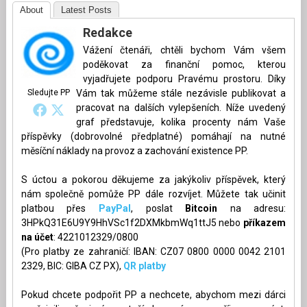
About
Latest Posts
Redakce
Vážení čtenáři, chtěli bychom Vám všem
poděkovat za finanční pomoc, kterou
vyjadřujete podporu Pravému prostoru. Díky
Sledujte PP
Vám tak můžeme stále nezávisle publikovat a
pracovat na dalších vylepšeních. Níže uvedený
graf představuje, kolika procenty nám Vaše
příspěvky (dobrovolné předplatné) pomáhají na nutné
měsíční náklady na provoz a zachování existence PP.
S úctou a pokorou děkujeme za jakýkoliv příspěvek, který
nám společně pomůže PP dále rozvíjet. Můžete tak učinit
platbou přes
PayPal
, poslat
Bitcoin
na adresu:
3HPkQ31E6U9Y9HhVSc1f2DXMkbmWq1ttJ5 nebo
příkazem
na účet
: 4221012329/0800
(Pro platby ze zahraničí: IBAN: CZ07 0800 0000 0042 2101
2329, BIC: GIBA CZ PX),
QR platby
Pokud chcete podpořit PP a nechcete, abychom mezi dárci