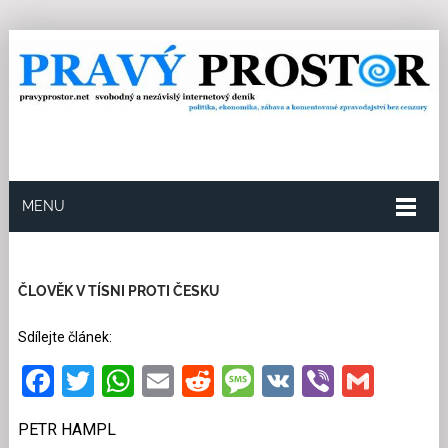
MENU
7.4.2020
Redakce
0
Kategorie:
Společnost
14
přečtení
ČLOVĚK V TÍSNI PROTI ČESKU
Sdílejte článek:
Facebook
Twitter
WhatsApp
Email
Reddit
Message
VK
Viber
Gmai
PETR HAMPL