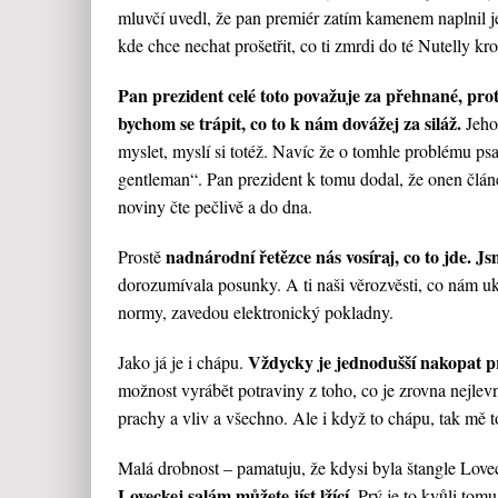
mluvčí uvedl, že pan premiér zatím kamenem naplnil j
kde chce nechat prošetřit, co ti zmrdi do té Nutelly kr
Pan prezident celé toto považuje za přehnané, prot
bychom se trápit, co to k nám dovážej za siláž.
Jeho
myslet, myslí si totéž. Navíc že o tomhle problému psa
gentleman“. Pan prezident k tomu dodal, že onen článe
noviny čte pečlivě a do dna.
nadnárodní řetězce nás vosíraj, co to jde. Js
Prostě
dorozumívala posunky. A ti naši věrozvěsti, co nám uka
normy, zavedou elektronický pokladny.
Vždycky je jednodušší nakopat pr
Jako já je i chápu.
možnost vyrábět potraviny z toho, co je zrovna nejlevně
prachy a vliv a všechno. Ale i když to chápu, tak mě to
Malá drobnost – pamatuju, že kdysi byla štangle Lovec
Loveckej salám můžete jíst lžící.
Prý je to kvůli tomu,