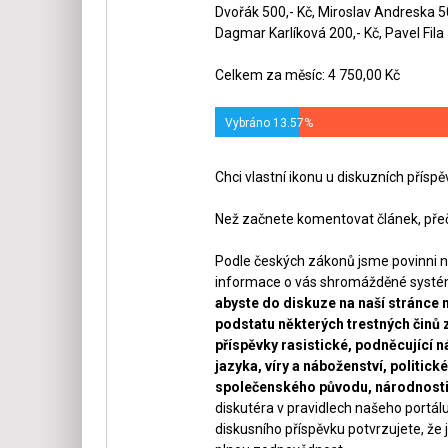
Dvořák 500,- Kč, Miroslav Andreska 5
Dagmar Karlíková 200,- Kč, Pavel Fila 
Celkem za měsíc: 4 750,00 Kč
Vybráno 13.57%
Chci vlastní ikonu u diskuzních přísp
Než začnete komentovat článek, přeč
Podle českých zákonů jsme povinni n
informace o vás shromážděné systéme
abyste do diskuze na naší stránce 
podstatu některých trestných činů 
příspěvky rasistické, podněcující ná
jazyka, víry a náboženství, politi
společenského původu, národnosti 
diskutéra v pravidlech našeho portálu
diskusního příspěvku potvrzujete, že j