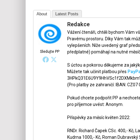
About
Latest Posts
Redakce
Vážení čtenáři, chtěli bychom Vám v
Pravému prostoru. Díky Vám tak může
vylepšeních. Níže uvedený graf předs
Sledujte PP
předplatné) pomáhají na nutné měsíč
S úctou a pokorou děkujeme za jakýko
Můžete tak učinit platbou přes
PayPa
3HPkQ31E6U9Y9HhVSc1f2DXMkbmW
(Pro platby ze zahraničí: IBAN: CZ07
Pokud chcete podpořit PP a nechcete,
pro příjemce uvést: Anonym.
Příspěvky za měsíc květen 2022:
RNDr. Richard Čapek CSc. 400,- Kč, La
Kudrna 1000,- Kč, Roman Dubravský 50