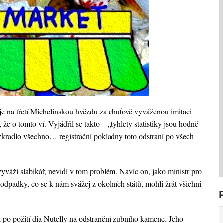
uje na třetí Michelinskou hvězdu za chuťově vyváženou imitaci
e o tomto ví. Vyjádřil se takto – „tyhlety statistiky jsou hodně
zkradlo všechno… registrační pokladny toto odstraní po všech
yváží slabikář, nevidí v tom problém. Navíc on, jako ministr pro
 odpadky, co se k nám svážej z okolních států, mohli žrát všichni
l po požití dia Nutelly na odstranění zubního kamene. Jeho