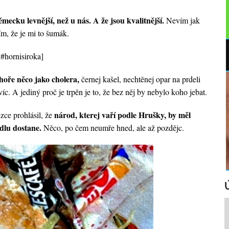
mecku levnější, než u nás. A že jsou kvalitnější.
Nevím jak
řím, že je mi to šumák.
d#hornisiroka]
ahoře něco jako cholera,
černej kašel, nechtěnej opar na prdeli
avíc. A jediný proč je trpěn je to, že bez něj by nebylo koho jebat.
národ, kterej vaří podle Hrušky, by měl
ce prohlásil, že
ídlu dostane.
Něco, po čem neumře hned, ale až pozdějc.