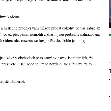
d#velkadolni]
i a následně prodejci vám můžou prodat cokoliv, co vás zabije až
 Ti, co už přecpáním nemohli a zhasli, jsou průběžně nahrazováni.
á vůbec nic, voserou se hospodští.
Jo. Tohle je dobrej
st, když v obchodech je to samý svinstvo. Jsem jim řek, že
při životě THC. Moc se jim to nezdálo, ale slíbili mi, že to
prostě nádherně.