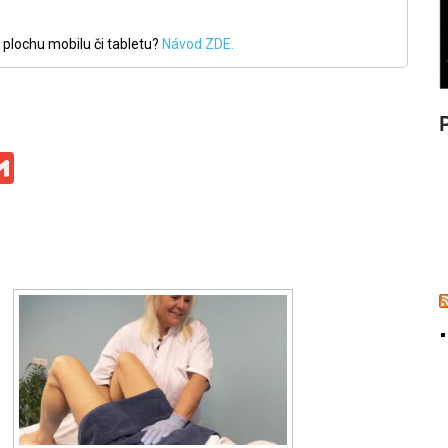
 plochu mobilu či tabletu?
Návod ZDE.
ge
iber
Gmail