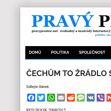
DOMŮ
POLITIKA
SPOLEČNOST
20.8.2015
Redakce
0
Kategorie:
Humor
,
ČECHŮM TO ŽRÁDLO S
Sdílejte článek:
Facebook
Twitter
WhatsApp
Email
Reddit
Messa
VK
V
RED HOOK 20|08|2015