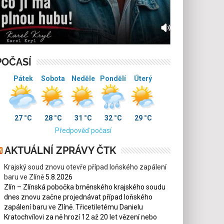
POČASÍ
Pátek
Sobota
Neděle
Pondělí
Úterý
27 °C
28 °C
31 °C
32 °C
29 °C
Předpověď počasí
AKTUÁLNÍ ZPRÁVY ČTK
Krajský soud znovu otevře případ loňského zapálení
baru ve Zlíně
5.8.2026
Zlín – Zlínská pobočka brněnského krajského soudu
dnes znovu začne projednávat případ loňského
zapálení baru ve Zlíně. Třicetiletému Danielu
Kratochvílovi za ně hrozí 12 až 20 let vězení nebo