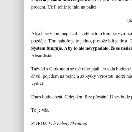
procent. Ufff, tohle je fakt na palici.
[a
Abych se v tom neplácal – celý je to o tom, že výrobc
pozdějc. Těm nahoře je to jedno, protože lidí je dost.
Systém funguje. Aby to ale nevypadalo, že se neděl
Absurdistán.
Tačvúd s Gerkonem se mě ráno ptali, co teda budeme jí
chvíli pojedem na práně a až kytky vyrostou, udrží nás 
vydrží.
Dnes bude chcát. Celej den. Bez přestání. Dnes bude 
To je vše.
ZDROJ:
Fcb Zelený Škraloup