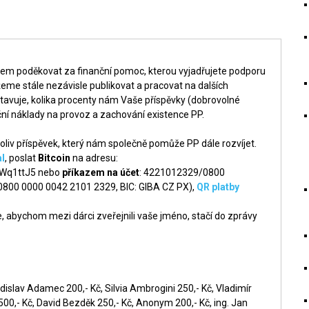
šem poděkovat za finanční pomoc, kterou vyjadřujete podporu
me stále nezávisle publikovat a pracovat na dalších
tavuje, kolika procenty nám Vaše příspěvky (dobrovolné
ní náklady na provoz a zachování existence PP.
liv příspěvek, který nám společně pomůže PP dále rozvíjet.
l
, poslat
Bitcoin
na adresu:
q1ttJ5 nebo
příkazem na účet
: 4221012329/0800
 0800 0000 0042 2101 2329, BIC: GIBA CZ PX),
QR platby
 abychom mezi dárci zveřejnili vaše jméno, stačí do zprávy
dislav Adamec 200,- Kč, Silvia Ambrogini 250,- Kč, Vladimír
0,- Kč, David Bezděk 250,- Kč, Anonym 200,- Kč, ing. Jan