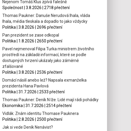
Nejenom Tomáš Klus zpívá falešně
Společnost | 3.8.2026 | 2718 přečtení
Thomas Paukner: Danuše Nerudová lhala, vláda
lhala, média tleskala a dopadlo to jako vždycky
Politika | 3.8.2026 | 2696 přečtení
Pan prezident se zase odkopal
Politika | 1.8.2026 | 2650 přečtení
Pavel nejmenoval Filipa Turka ministrem životního
prostředí na základě informací, které se podle
dostupných tvrzení ukázaly jako záměrně
zfalšované
Politika | 3.8.2026 | 2536 přečtení
Domácí násilí anebo lež? Napsala exmanželka
prezidenta Hana Pavlová
Politika | 31.7.2026 | 2533 přečtení
Thomas Paukner: Deník N lže. Lidé mají rádi pohádky
Ekonomika | 31.7.2026 | 2514 přečtení
Vidlák: Znám identitu Thomase Pauknera
Politika | 2.8.2026 | 2500 přečtení
Jak si vede Deník Nenávist?