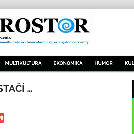
MULTIKULTURA
EKONOMIKA
HUMOR
KU
Společnost
23 přečtení
TAČÍ …
ge
iber
Gmail