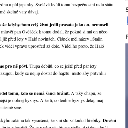
ednu a půl japanky. Svolává kvůli tomu bezpečnostní radu státu,
omě skelné vaty dávaj.
ože kdybychom celý život jedli prasata jako on, nemuseli
 mluvčí pan Ovčáček k tomu dodal, že pokud si má on něco
l již před lety v Haló novinách. Článek měl název „Stalin
k viděl vpravo uprostřed až dole. Viděl ho proto, že Haló
me pro ně póvl.
Tlupa debilů, co se ještě před pár lety
zujou, kudy se nejlíp dostat do hajzlu, místo aby přitvrdili
del tomu, kdo se nemá šanci bránit.
A taky chápu, že
jší je dobrej byznys. A že ti, co tenhle byznys dělaj, maj
 stejně sere.
Dnešní
kýho salámu tak vysušená, že s ní šlo zatloukat hřebíky.
 že je zdravější. Že je v něm víc fitness sádla. Asi devadesát