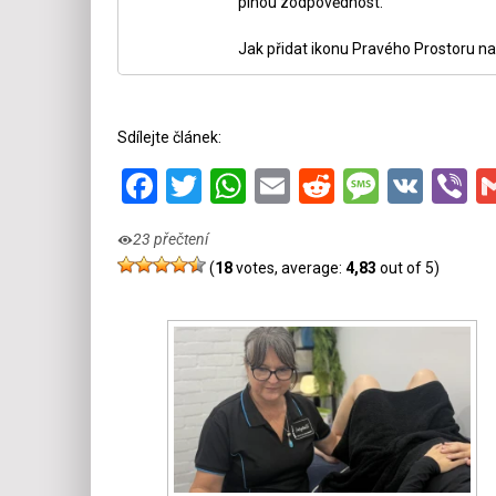
plnou zodpovědnost.
Jak přidat ikonu Pravého Prostoru na
Sdílejte článek:
Facebook
Twitter
WhatsApp
Email
Reddit
Messa
VK
V
23 přečtení
(
18
votes, average:
4,83
out of 5)