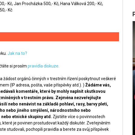
00,- Kč, Jan Procházka 500,- Kč, Hana Válková 200,- Kč,
50,- Kč
ěvku.
Jak na to?
těte si prosím
pravidla diskuze.
a žádost orgánů činných v trestním řízení poskytnout veškeré
m (IP adresa, pošta, vaše příspěvky atd.). )
Žádáme vás,
nedávali komentáře, které by mohly naplnit skutkovou
zmíněných v trestním právu. Zejména nezveřejňujte
silí nebo nenávist na základě pohlaví, rasy, barvy pleti,
ckého nebo jiného smýšlení, národnostního nebo
nebo etnické skupiny atd.
Zjistěte více o povinnostech
, které je povinen prostudovat každý diskutér. Zveřejněním
ste studovali, pochopili pravidla a berete za svůj příspěvek