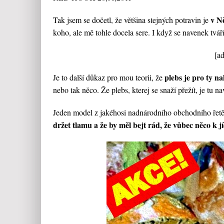
v Ně
Tak jsem se dočetl, že většina stejných potravin je
koho, ale mě tohle docela sere. I když se navenek tvá
[a
plebs je pro ty n
Je to další důkaz pro mou teorii, že
nebo tak něco. Že plebs, kterej se snaží přežít, je tu n
Jeden model z jakéhosi nadnárodního obchodního řetěz
držet tlamu a že by měl bejt rád, že vůbec něco k j