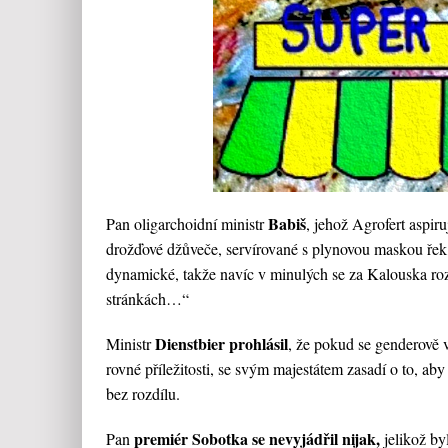
Babiš
Pan oligarchoidní ministr
, jehož Agrofert aspir
drožďové džůveče, servírované s plynovou maskou řek, ž
dynamické, takže navíc v minulých se za Kalouska ro
stránkách…“
Dienstbier prohlásil
Ministr
, že pokud se genderově v
rovné příležitosti, se svým majestátem zasadí o to, aby
bez rozdílu.
premiér Sobotka se nevyjádřil nijak,
Pan
jelikož by