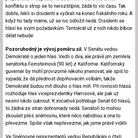
konfliktu o strop se to nerozštípne, žádá to víc času. Tak
dobře, řekli si disidenti a vyčkali na konec fiskálního roku. A
když ho tady máme, už se nic odložit nedá. Disidenti se
hlásí ke svým požadavkům. Tentokrát už z nich nikdo blbce
dělat nebude.
Pozoruhodný je vývoj poměru sil.
V Senátu vedou
Demokraté o jeden hlas. Vedli o dva, ale právě jim zemřela
senátorka Feinsteinová (90 let) z Kalifornie. Kalifornský
guvernér by mohl provizorně někoho jmenovat, ale spíš to
vypadá, že dá přednost doplňovacím volbám, takže
Demokraté budou mít dlouho o hlas míň. Při rovnosti hlasů
rozhoduje hlas viceprezidentky Harrisové, ale pak už
nesmí nikdo cuknout. K iniciativě potřebuje Senát 60 hlasů,
to žádná ze stran dohromady nedá. Senátoři to mohou
zkoušet přes sněmovnu, které něco nabídnou a ona to
převezme. Spíše však nepřevezme, jak jsme právě viděli.
Ve Sněmovně reprezentantů vedou Republikáni o čtyři