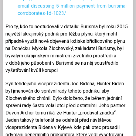
email-discussing-5-million-payment-from-burisma-
corroborates-fd-1023/
Pro ty, kdo to nestudovali v detailu: Burisma byl roku 2015
největší ukrajinský podnik pro těžbu plynu, který mohl
případně využít nově objevená ložiska břidlicového plynu
na Doněcku. Mykola Zlochevský, zakladatel Burismy, byl
bývalým ukrajinským ministrem životního prostředí a
v době jeho působení v Burismě se na něj soustředilo
vyšetřování kvůli korupci.
Syn tehdejšího viceprezidenta Joe Bidena, Hunter Biden
byl jmenován do správní rady tohoto podniku, aby
Zlochevského chránil. Bylo doloženo, že během jednání
správní rady často volal otci před ostatními. Jeho partner
Devon Archer tomu říká, že Hunter „prodával značku“.
Jeden takový telefonát se odehrál před návštěvou
viceprezidenta Bidena v Kyjevě, kde pak otec prosadil
odvolání generálního prokurátora, který vedl vyšetřování