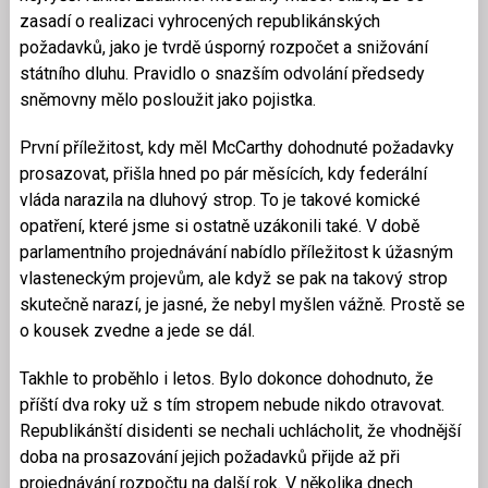
zasadí o realizaci vyhrocených republikánských
požadavků, jako je tvrdě úsporný rozpočet a snižování
státního dluhu. Pravidlo o snazším odvolání předsedy
sněmovny mělo posloužit jako pojistka.
První příležitost, kdy měl McCarthy dohodnuté požadavky
prosazovat, přišla hned po pár měsících, kdy federální
vláda narazila na dluhový strop. To je takové komické
opatření, které jsme si ostatně uzákonili také. V době
parlamentního projednávání nabídlo příležitost k úžasným
vlasteneckým projevům, ale když se pak na takový strop
skutečně narazí, je jasné, že nebyl myšlen vážně. Prostě se
o kousek zvedne a jede se dál.
Takhle to proběhlo i letos. Bylo dokonce dohodnuto, že
příští dva roky už s tím stropem nebude nikdo otravovat.
Republikánští disidenti se nechali uchlácholit, že vhodnější
doba na prosazování jejich požadavků přijde až při
projednávání rozpočtu na další rok. V několika dnech