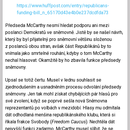
https://www.huffpost.com/entry/republicans-
funding-bill_n_65170d43e4b0e237dcdfda73
Předseda McCarthy nesmí hledat podporu ani mezi
poslanci Demokratů ve sněmovně. Jistě by se našel návrh,
který by byl přijatelný pro sněmovní většinu složenou
z poslanců obou stran, avšak část Republikánů by to
vnímala jako smrtelné rouhání, kdyby o tom McCarthy
nechal hlasovat. Okamžitě by ho zbavila funkce předsedy
sněmovny.
Upsal se totiž čertu. Musel v lednu souhlasit se
zjednodušením a usnadněním procesu odvolání předsedy
sněmovny. Jen tak mohl získat chybějících pár hlasů pro
své zvolení, když se poprvé sešla nová Sněmovna
reprezentantů po volbách v mezidobí. Hlasy mu odmítala
dát odhodlaná menšina republikánského klubu, která si
říkala frakce Svobody (
Freedom Caucus
). Nechtěla dát
nejvyšší funkci zadarmo. McCarthy musel slíbit, že se