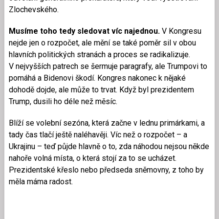
Zlochevského.
Musíme toho tedy sledovat víc najednou.
V Kongresu
nejde jen o rozpočet, ale mění se také poměr sil v obou
hlavních politických stranách a proces se radikalizuje.
V nejvyšších patrech se šermuje paragrafy, ale Trumpovi to
pomáhá a Bidenovi škodí. Kongres nakonec k nějaké
dohodě dojde, ale může to trvat. Když byl prezidentem
Trump, dusili ho déle než měsíc.
Blíží se volební sezóna, která začne v lednu primárkami, a
tady čas tlačí ještě naléhavěji. Víc než o rozpočet – a
Ukrajinu – teď půjde hlavně o to, zda náhodou nejsou někde
nahoře volná místa, o která stojí za to se ucházet.
Prezidentské křeslo nebo předseda sněmovny, z toho by
měla máma radost.