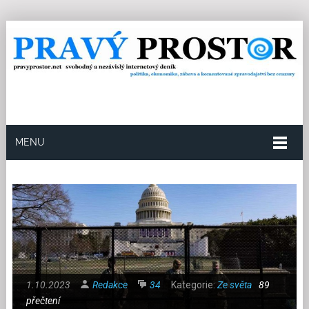
MENU
1.10.2023
Redakce
34
Kategorie:
Ze světa
89
přečtení