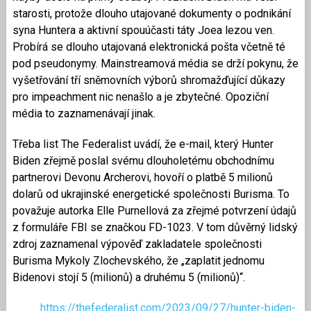
starosti, protože dlouho utajované dokumenty o podnikání
syna Huntera a aktivní spouúčasti táty Joea lezou ven.
Probírá se dlouho utajovaná elektronická pošta včetně té
pod pseudonymy. Mainstreamová média se drží pokynu, že
vyšetřování tří sněmovních výborů shromažďující důkazy
pro impeachment nic nenašlo a je zbytečné. Opoziční
média to zaznamenávají jinak.
Třeba list The Federalist uvádí, že e-mail, který Hunter
Biden zřejmě poslal svému dlouholetému obchodnímu
partnerovi Devonu Archerovi, hovoří o platbě 5 milionů
dolarů od ukrajinské energetické společnosti Burisma. To
považuje autorka Elle Purnellová za zřejmé potvrzení údajů
z formuláře FBI se značkou FD-1023. V tom důvěrný lidský
zdroj zaznamenal výpověď zakladatele společnosti
Burisma Mykoly Zlochevského, že „zaplatit jednomu
Bidenovi stojí 5 (milionů) a druhému 5 (milionů)“.
https://thefederalist.com/2023/09/27/hunter-biden-