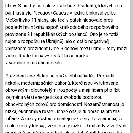
hlasy. S tím by se dalo žít, ale bez disidentů, kterých je o
pár hlasů víc.
Freedom Caucus
v lednu blokoval volbu
McCarthyho 11 hlasy, ale teď v pátek hlasovalo proti
poslednímu návrhu aspoň krátkodobého rozpočtového
provizória 21 republikánských poslanců. Ono je to totiž
nejen o rozpočtu (a Ukrajině), ale o stále negativněji
vnímaném prezidentu Joe Bidenovi mezi lidmi – tedy mezi
voliči. Roste touha vytrestat tu sebranku
z washingtonského močálu.
Prezident Joe Biden se může cítit ukřivděn. Prosadil
několik modernizačních zákonů, které jsou vyfutrované
obrovskými dlouholetými rozpočty a mají lidem přiblížit
zejména větší energetickou svobodu podporou
obnovitelných zdrojů pro domácnosti. Nezaměstnanost je
nízká, ekonomika roste. Jenže ona je tu pořád ta hrozná
inflace. A mzdy rostou pomaleji než ceny. To znamená, že
reálné mzdy klesají, zejména ty nízké. O miliardy z velkých
programů se někdo postará, ale je dobré mít taky na jídlo,