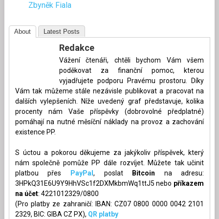
Zbyněk Fiala
About
Latest Posts
Redakce
Vážení čtenáři, chtěli bychom Vám všem
poděkovat za finanční pomoc, kterou
vyjadřujete podporu Pravému prostoru. Díky
Vám tak můžeme stále nezávisle publikovat a pracovat na
dalších vylepšeních. Níže uvedený graf představuje, kolika
procenty nám Vaše příspěvky (dobrovolné předplatné)
pomáhají na nutné měsíční náklady na provoz a zachování
existence PP.
S úctou a pokorou děkujeme za jakýkoliv příspěvek, který
nám společně pomůže PP dále rozvíjet. Můžete tak učinit
platbou přes
PayPal
, poslat
Bitcoin
na adresu:
3HPkQ31E6U9Y9HhVSc1f2DXMkbmWq1ttJ5 nebo
příkazem
na účet
: 4221012329/0800
(Pro platby ze zahraničí: IBAN: CZ07 0800 0000 0042 2101
2329, BIC: GIBA CZ PX),
QR platby