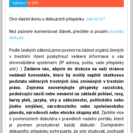
Vybráno 16.00%
Chci vlastní ikonu u diskuzních příspěvku.
Jak na to?
Než začnete komentovat článek, přečtěte si prosím
pravidla
diskuze.
Podle českých zákonů jsme povinni na žádost orgánů činných
v trestním řízení poskytnout veškeré informace o vás
shromážděné systémem (IP adresa, pošta, vaše příspěvky
atd.). )
Žádáme vás, abyste do diskuze na naší stránce
nedávali komentáře, které by mohly naplnit skutkovou
podstatu některých trestných činů zmíněných v trestním
právu. Zejména nezveřejňujte příspěvky rasistické,
podněcující násilí nebo nenávist na základě pohlaví, rasy,
barvy pleti, jazyka, víry a náboženství, politického nebo
jiného smýšlení, národnostního nebo společenského
původu, národnosti nebo etnické skupiny atd.
Zjistěte více
o povinnostech diskutéra v pravidlech našeho portálu, které
je povinen prostudovat každý diskutér. Zveřejněním
diskusního příspěvku potvrzujete, že jste studovali, pochopili