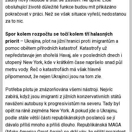
obsluhující životě důležité funkce budou mít přikázáno
pokračovat v práci. Než se však situace vyřeší, nedostanou
za to nic.
Spor kolem rozpočtu se točí kolem tří halasných
priorit
– Ukrajina, plot na jižní hranici proti imigrantům a
pomoc obětem přírodních katastrof. Katastrofy už
nepředstavuje jen shořelá Havaj, ale v posledních dnech i
utopený New York, kde v krátkém čase napršelo snad půl
metru vody. Řeč o katastrofách má však hlavně
připomenout, že nejen Ukrajinci jsou na tom zle.
Potřeba plotu je znázorňována všemi nástroji. Nejvíc
zabírá, když jsou imigranti z jižních konzervativních států
naváženi autobusy k progresivistům na severu. Tady byl
opět na ráně zejména New York. A pokud jde o Ukrajinu,
podle stále větší části republikánských poslanců se jí
dávalo příliš mnoho a příliš dlouho. Republikánská MAGA
(
Make America Great Again
) se drží víry, že příští prezident