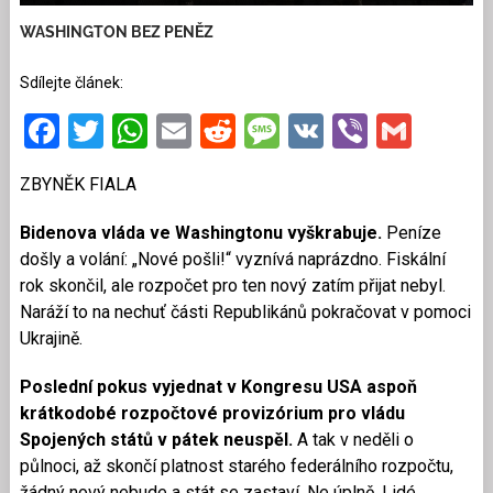
WASHINGTON BEZ PENĚZ
Sdílejte článek:
Facebook
Twitter
WhatsApp
Email
Reddit
Message
VK
Viber
Gmai
ZBYNĚK FIALA
Bidenova vláda ve Washingtonu vyškrabuje.
Peníze
došly a volání: „Nové pošli!“ vyznívá naprázdno. Fiskální
rok skončil, ale rozpočet pro ten nový zatím přijat nebyl.
Naráží to na nechuť části Republikánů pokračovat v pomoci
Ukrajině.
Poslední pokus vyjednat v Kongresu USA aspoň
krátkodobé rozpočtové provizórium pro vládu
Spojených států v pátek neuspěl.
A tak v neděli o
půlnoci, až skončí platnost starého federálního rozpočtu,
žádný nový nebude a stát se zastaví. Ne úplně. Lidé