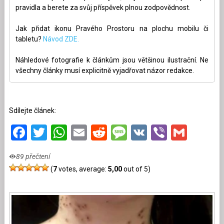
pravidla a berete za svůj příspěvek plnou zodpovědnost.
Jak přidat ikonu Pravého Prostoru na plochu mobilu či
tabletu?
Návod ZDE.
Náhledové fotografie k článkům jsou většinou ilustrační. Ne
všechny články musí explicitně vyjadřovat názor redakce.
Sdílejte článek:
Facebook
Twitter
WhatsApp
Email
Reddit
Message
VK
Viber
Gmai
89 přečtení
(
7
votes, average:
5,00
out of 5)