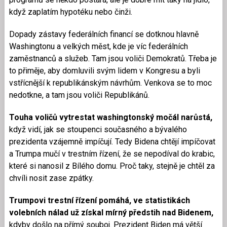
když zaplatím hypotéku nebo činži.
Dopady zástavy federálních financí se dotknou hlavně
Washingtonu a velkých měst, kde je víc federálních
zaměstnanců a služeb. Tam jsou voliči Demokratů. Třeba je
to přiměje, aby domluvili svým lidem v Kongresu a byli
vstřícnější k republikánským návrhům. Venkova se to moc
nedotkne, a tam jsou voliči Republikánů.
Touha voličů vytrestat washingtonský močál narůstá,
když vidí, jak se stoupenci současného a bývalého
prezidenta vzájemně impíčují. Tedy Bidena chtějí impíčovat
a Trumpa mučí v trestním řízení, že se nepodíval do krabic,
které si nanosil z Bílého domu. Proč taky, stejně je chtěl za
chvíli nosit zase zpátky.
Trumpovi trestní řízení pomáhá, ve statistikách
volebních nálad už získal mírný předstih nad Bidenem,
kdyby došlo na přímý souboj. Prezident Biden má větší