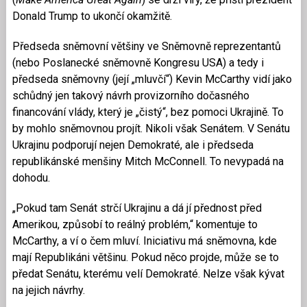
Donald Trump to ukončí okamžitě.
Předseda sněmovní většiny ve Sněmovně reprezentantů
(nebo Poslanecké sněmovně Kongresu USA) a tedy i
předseda sněmovny (její „mluvčí“) Kevin McCarthy vidí jako
schůdný jen takový návrh provizorního dočasného
financování vlády, který je „čistý“, bez pomoci Ukrajině. To
by mohlo sněmovnou projít. Nikoli však Senátem. V Senátu
Ukrajinu podporují nejen Demokraté, ale i předseda
republikánské menšiny Mitch McConnell. To nevypadá na
dohodu.
„Pokud tam Senát strčí Ukrajinu a dá jí přednost před
Amerikou, způsobí to reálný problém,“ komentuje to
McCarthy, a ví o čem mluví. Iniciativu má sněmovna, kde
mají Republikáni většinu. Pokud něco projde, může se to
předat Senátu, kterému velí Demokraté. Nelze však kývat
na jejich návrhy.