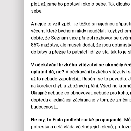
plot, až jsme ho postavili okolo sebe. Tak dlouho
sebe.
A nejde to vzít zpět… je těžké si najednou připust
věcem, které bychom nikdy neudělali, kdybychom s
dobře, že Seznam sice přinesl rozhovor se dvěma a
85% mužstva, ale museli dodat, že jsou optimistič
do bitvy a přežije to patnáct lidí ze sta, tak to j
V očekávání brzkého vítězství se ukončily řeč
uplatnit dá, ne?
V očekávání brzkého vítězství s
už to nebude zapotřebí… Rusům se to povedlo. Ja
na korekci chyb a zbožných přání. Všechno kromě d
Ukrajině nebude co obnovovat, nebude pro koho, 
dopředu a jediná její záchrana je v tom, že změní
budoucnost…
Ne my, to Fiala podlehl ruské propagandě.
Můž
potrestána celá vláda včetně jejích členů, protože