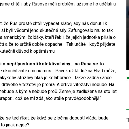
 jsme chtěli, aby Rusové měli problém, až jsme ho udělali u
it, že Rus prostě chtěl vypadat slabě, aby nás donutil k
i byli vědomi jeho skutečné síly. Zafungovalo mu to tak
merickými žoldáky, kteří řekli, že jejich jednotka přišla o
tí a že to určitě dobře dopadne… Tak určitě… když přijdete
e skutečně důvod k optimismu.
i o nepřípustnosti kolektivní viny… na Rusa se to
e ukončil antikomunismus… Pávek už klidně na Hrad může,
kýkoliv střízlivý hlas je kolaborace… takže žádná šance
rtivého vítězství je prohra. A drtivé vítězství nebude. Na
nebude s kým a nebude proč. Země je zadlužená na sto let
 prapor… což se mi zdá jako stále pravděpodobnější
e se teď říkat, že když se zločinu dopustí vláda, bude
 to jinak nejde?