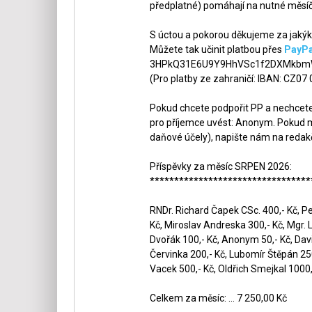
předplatné) pomáhají na nutné měsíč
S úctou a pokorou děkujeme za jakýko
Můžete tak učinit platbou přes
PayPa
3HPkQ31E6U9Y9HhVSc1f2DXMkbmW
(Pro platby ze zahraničí: IBAN: CZ07
Pokud chcete podpořit PP a nechcete,
pro příjemce uvést: Anonym. Pokud m
daňové účely), napište nám na redak
Příspěvky za měsíc SRPEN 2026:
*********************************
RNDr. Richard Čapek CSc. 400,- Kč, Pet
Kč, Miroslav Andreska 300,- Kč, Mgr. 
Dvořák 100,- Kč, Anonym 50,- Kč, Dav
Červinka 200,- Kč, Lubomír Štěpán 250,
Vacek 500,- Kč, Oldřich Smejkal 1000,
Celkem za měsíc: ... 7 250,00 Kč