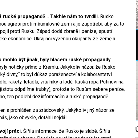
á ruské propagandě… Takhle nám to tvrdili.
Rusko
ou agresi proti mírumilovné zemi a je zapotřebí, aby za to
spojil proti Rusku. Západ dodá zbraně i peníze, spustí
ruské ekonomice, Ukrajinci vyženou okupanty ze země a
o mohlo být jinak, byly hlasem ruské propagandy.
 byly notičky přímo z Kremlu. Jakýkoliv názor, že Rusko
aký divný,“ to byl důkaz poraženectví a kolaborantství.
ídlo, rakety, letadla, vrtulníky a lodě. Ruská ropa Putinovi na
jistotu odpálíme trubky), protože to Rusům sebere peníze,
ého, ten podlehl dezinformacím a ruské propagandě.
mlčen a prohlášen za zrádcovský. Jakýkoliv jiný názor se
ás, jako obvykle, dotáhli nejdál.
ojí práci.
Šířila informace, že Rusko je slabé. Šířila