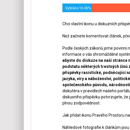
Vybráno 16.00%
Chci vlastní ikonu u diskuzních přísp
Než začnete komentovat článek, přeč
Podle českých zákonů jsme povinni n
informace o vás shromážděné systéme
abyste do diskuze na naší stránce 
podstatu některých trestných činů 
příspěvky rasistické, podněcující ná
jazyka, víry a náboženství, politi
společenského původu, národnosti 
diskutéra v pravidlech našeho portálu
diskusního příspěvku potvrzujete, že j
plnou zodpovědnost.
Jak přidat ikonu Pravého Prostoru na
Náhledové fotografie k článkům jsou v