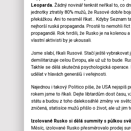
Leoparda.
Žádný novinář tenkrát neříkal to, co d
jednotky ztratily 80% mužů, že Rusové dobře bojuj
překážkou. Ani to nesměl říkat… Kdyby Seznam tak
nejhorší ruská propaganda. Prostě to nemohli říct 
propagandě. Rok tvrdili, že Rusko je na kolenou a 
vlastní aktivisti by je ukousali.
Jsme slabí, říkali Rusové. Stačí ještě vybrakovat j
demilitarizuje celou Evropu, ale už už to bude. 
Takhle se dělá skutečná psychologická operace. N
udělat v hlavách generálů i veřejnosti.
Najednou i takový Politico píše, že USA nejspíš p
rokem jsme to říkali. Dejte libtardům dost času, v
státu a budou z toho dalekosáhlé změny ve světové
zničená, statisíce mužů přišlo o život, ale už jim 
Izolované Rusko si dělá summity s půlkou svě
Měsíc, izolované Rusko přesměrovalo prodej suro