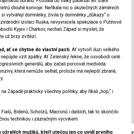
ajinskou obranu. Posílala do války padesát let staré
ometrů dlouhé konvoje. Neříkala nic o skutečných záměrech
 si vytvářejí domněnky, živila ty domněnky „důkazy“ o
inárodní izolaci Ruska, nevyvracela spekulace o Putinově
bodili Kyjev i Charkov, nechali Západ si myslet, že
e už brzy zvítězí.
, ať se chytne do vlastní pasti.
Ať vytvoří iluzi velkého
už nepůjde vzít zpátky. Ať Zelenský řekne, že osvobodí celé
rogresívních generálů, aby začali porcovat medvěda.
enzívy, která nemůže selhat, protože má nejlepší zbraně,
y.
na Západě prakticky všechny politiky, aby říkali „hop,“ i
 Fialů, Bidenů, Scholzů, Macronů i dalších, tak to skončilo
ačnou technikou i zázračným výcvikem.
ožralých mužiků, kteří utečou jen co uvidí prvního