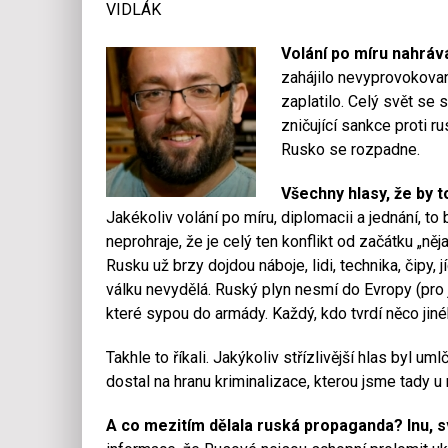
VIDLÁK
Volání po míru nahráv
zahájilo nevyprovokovan
zaplatilo. Celý svět se 
zničující sankce proti 
Rusko se rozpadne.
Všechny hlasy, že by t
Jakékoliv volání po míru, diplomacii a jednání, to
neprohraje, že je celý ten konflikt od začátku „něj
Rusku už brzy dojdou náboje, lidi, technika, čipy, j
válku nevydělá. Ruský plyn nesmí do Evropy (pro 
které sypou do armády. Každý, kdo tvrdí něco jin
Takhle to říkali. Jakýkoliv střízlivější hlas byl u
dostal na hranu kriminalizace, kterou jsme tady u n
A co mezitím dělala ruská propaganda? Inu, sv