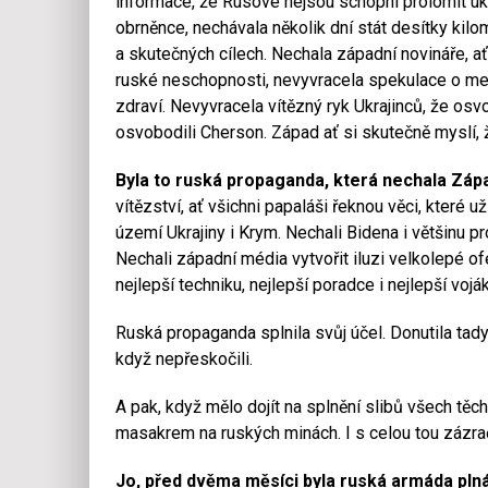
informace, že Rusové nejsou schopní prolomit ukr
obrněnce, nechávala několik dní stát desítky kil
a skutečných cílech. Nechala západní novináře, ať
ruské neschopnosti, nevyvracela spekulace o mez
zdraví. Nevyvracela vítězný ryk Ukrajinců, že osvo
osvobodili Cherson. Západ ať si skutečně myslí, ž
Byla to ruská propaganda, která nechala Západ
vítězství, ať všichni papaláši řeknou věci, které 
území Ukrajiny i Krym. Nechali Bidena i většinu p
Nechali západní média vytvořit iluzi velkolepé of
nejlepší techniku, nejlepší poradce i nejlepší voják
Ruská propaganda splnila svůj účel. Donutila tady 
když nepřeskočili.
A pak, když mělo dojít na splnění slibů všech těch
masakrem na ruských minách. I s celou tou zázr
Jo, před dvěma měsíci byla ruská armáda plná 