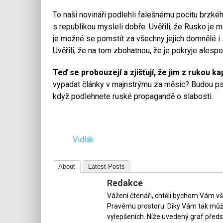
To naši novináři podlehli falešnému pocitu brzkého
s republikou mysleli dobře. Uvěřili, že Rusko je 
je možné se pomstít za všechny jejich domnělé i 
Uvěřili, že na tom zbohatnou, že je pokryje alesp
Teď se probouzejí a zjišťují, že jim z rukou ka
vypadat články v majnstrýmu za měsíc? Budou psát 
když podlehnete ruské propagandě o slabosti.
Vidlák
About
Latest Posts
Redakce
Vážení čtenáři, chtěli bychom Vám v
Pravému prostoru. Díky Vám tak může
vylepšeních. Níže uvedený graf předs