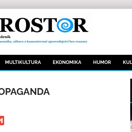
MULTIKULTURA
EKONOMIKA
HUMOR
KU
a
157 přečtení
ROPAGANDA
ge
iber
Gmail