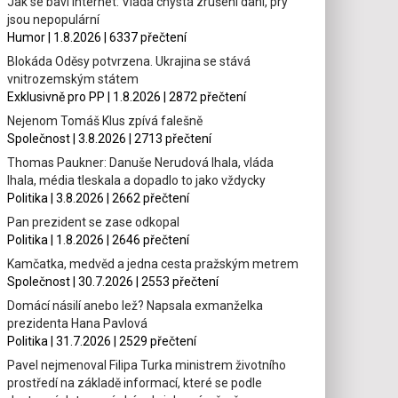
Jak se baví internet: Vláda chystá zrušení daní, prý
jsou nepopulární
Humor | 1.8.2026 | 6337 přečtení
Blokáda Oděsy potvrzena. Ukrajina se stává
vnitrozemským státem
Exklusivně pro PP | 1.8.2026 | 2872 přečtení
Nejenom Tomáš Klus zpívá falešně
Společnost | 3.8.2026 | 2713 přečtení
Thomas Paukner: Danuše Nerudová lhala, vláda
lhala, média tleskala a dopadlo to jako vždycky
Politika | 3.8.2026 | 2662 přečtení
Pan prezident se zase odkopal
Politika | 1.8.2026 | 2646 přečtení
Kamčatka, medvěd a jedna cesta pražským metrem
Společnost | 30.7.2026 | 2553 přečtení
Domácí násilí anebo lež? Napsala exmanželka
prezidenta Hana Pavlová
Politika | 31.7.2026 | 2529 přečtení
Pavel nejmenoval Filipa Turka ministrem životního
prostředí na základě informací, které se podle