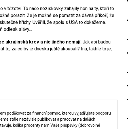
 vítězství. To naše neziskovky zahájily hon na ty, kteří to
možné porazit. Že je možné se pomstít za dávná příkoří, že
skutečné hříchy. Uvěřili, že spolu s USA to dokážeme.
oň odlesk slávy…
pe ukrajinská krev a nic jiného nemají.
Jak asi budou
to, za co by je dneska ještě ukousali? Inu, takhle to je,
šem poděkovat za finanční pomoc, kterou vyjadřujete podporu
me stále nezávisle publikovat a pracovat na dalších
tavuje, kolika procenty nám Vaše příspěvky (dobrovolné