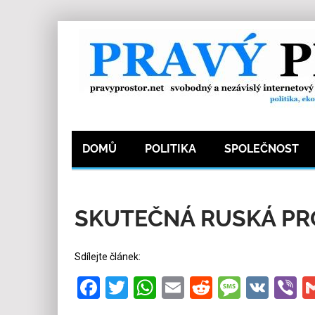
DOMŮ
POLITIKA
SPOLEČNOST
23.8.2023
Redakce
98
Kategorie:
Ze svět
SKUTEČNÁ RUSKÁ P
Sdílejte článek:
Facebook
Twitter
WhatsApp
Email
Reddit
Messa
VK
V