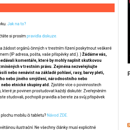
ěvku.
Jak na to?
těte si prosím
pravidla diskuze.
a žádost orgánů činných v trestním řízení poskytnout veškeré
m (IP adresa, pošta, vaše příspěvky atd.). )
Žádáme vás,
nedávali komentáře, které by mohly naplnit skutkovou
zmíněných v trestním právu. Zejména nezveřejňujte
silí nebo nenávist na základě pohlaví, rasy, barvy pleti,
ckého nebo jiného smýšlení, národnostního nebo
nebo etnické skupiny atd.
Zjistěte více o povinnostech
, které je povinen prostudovat každý diskutér. Zveřejněním
ste studovali, pochopili pravidla a berete za svůj příspěvek
 plochu mobilu či tabletu?
Návod ZDE.
ětšinou ilustrační. Ne všechny články musí explicitně