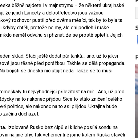
neska běžně najdete i v majnstrýmu – že některé ukrajinské
í, že jejich Lancety a dělostřelectvo jsou vážnou
ový rozhovor pustil před dvěma měsíci, tak by to byla ta
i kdyby chtěli, protože ne my, ale oni podlehli ruské
nikdo neměl odvahu si přiznat, že se prostě spletli. Jejich
eden sklad. Stačí ještě dodat pár tanků… ano, už to jaksi
Rusové jsou těsně před porážkou. Takhle se dělá propaganda.
a bojišti se dneska nic utajit nedá. Takže se to musí
romeškaly tu nejvýhodnější příležitost na mír… Ano, už před
ždycky na to nakonec přijdou. Sice to stálo zničení celého
 politice, ale nakonec na to asi přijdou. Ukrajina bude
to začíná docházet.
ta.
Izolované Rusko bez čipů si klidně posílá sondu na
vin na jiné trhy. Tak vehementně jsme kolem Ruska stavěli