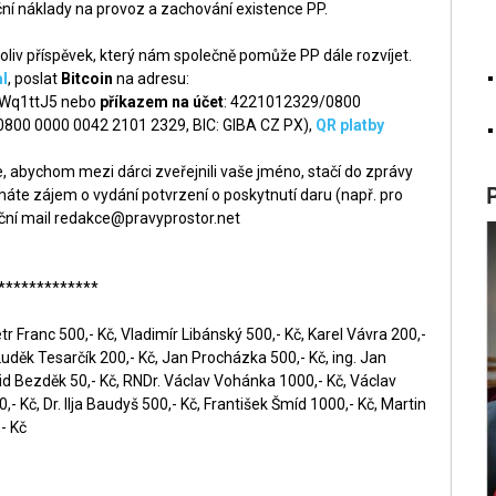
ní náklady na provoz a zachování existence PP.
liv příspěvek, který nám společně pomůže PP dále rozvíjet.
l
, poslat
Bitcoin
na adresu:
q1ttJ5 nebo
příkazem na účet
: 4221012329/0800
 0800 0000 0042 2101 2329, BIC: GIBA CZ PX),
QR platby
 abychom mezi dárci zveřejnili vaše jméno, stačí do zprávy
áte zájem o vydání potvrzení o poskytnutí daru (např. pro
ční mail
redakce@pravyprostor.net
*************
r Franc 500,- Kč, Vladimír Libánský 500,- Kč, Karel Vávra 200,-
Luděk Tesarčík 200,- Kč, Jan Procházka 500,- Kč, ing. Jan
id Bezděk 50,- Kč, RNDr. Václav Vohánka 1000,- Kč, Václav
- Kč, Dr. Ilja Baudyš 500,- Kč, František Šmíd 1000,- Kč, Martin
- Kč