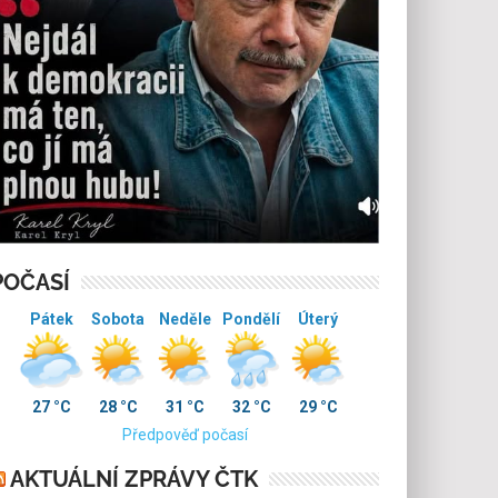
POČASÍ
Pátek
Sobota
Neděle
Pondělí
Úterý
27 °C
28 °C
31 °C
32 °C
29 °C
Předpověď počasí
AKTUÁLNÍ ZPRÁVY ČTK