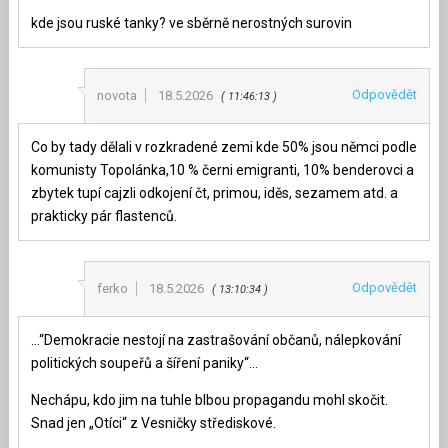
kde jsou ruské tanky? ve sběrně nerostných surovin
Odpovědět
novota
18.5.2026
11:46:13
Co by tady dělali v rozkradené zemi kde 50% jsou němci podle
komunisty Topolánka,10 % černi emigranti, 10% benderovci a
zbytek tupí cajzli odkojení čt, primou, iděs, sezamem atd. a
prakticky pár flastenců.
Odpovědět
ferko
18.5.2026
13:10:34
…“Demokracie nestojí na zastrašování občanů, nálepkování
politických soupeřů a šíření paniky“…
Nechápu, kdo jim na tuhle blbou propagandu mohl skočit.
Snad jen „Otíci“ z Vesničky střediskové.