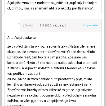
A jak píše =novota= nade mnou, ještě tak „tupí cajzli odkojení
čt, primou, iděs, seznamem atd. a prakticky pár flastenců“.
Odpovědět
L.Vylíčil
18.5.2026
17:33:17
A teď si představte,
že by před těmi tanky rozhazovali letáky: „Našim cílem není
okupace, ale osvobození – zbavíme vás Green dealu. Nikdo
už nebude řešit, čím topíte a čím jezdíte. Zbavíme vás
kolaborantů. Nikdo už vás nebude nutit poslouchat pitomosti
z Bruselu a kupovat si vlastní elektřinu z Německa. Zbavíme
vás podřízení západní
cizině . Nikdo už vám nebude nutit předražený plyn, místo
levného a německé odpadní zboží za nekřesťanské ceny..
Zbavíme vás hrozby afromuslimské migrace, agresivních
neziskovek ve školách, povinné úklony před úchyly a mnoha
dalšího, co vám pije krev a znepříjemňuje život…