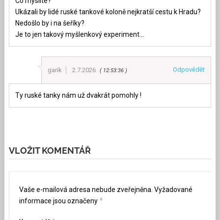
Co myslíte?
Ukázali by lidé ruské tankové koloně nejkratší cestu k Hradu?
Nedošlo by i na šeříky?
Je to jen takový myšlenkový experiment…
Odpovědět
garik
2.7.2026
12:53:36
Ty ruské tanky nám už dvakrát pomohly !
VLOŽIT KOMENTÁŘ
Vaše e-mailová adresa nebude zveřejněna.
Vyžadované
*
informace jsou označeny