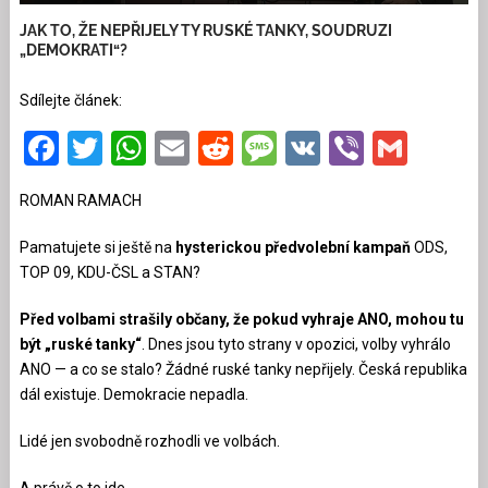
JAK TO, ŽE NEPŘIJELY TY RUSKÉ TANKY, SOUDRUZI
„DEMOKRATI“?
Sdílejte článek:
Facebook
Twitter
WhatsApp
Email
Reddit
Message
VK
Viber
Gmai
ROMAN RAMACH
Pamatujete si ještě na
hysterickou předvolební kampaň
ODS,
TOP 09, KDU-ČSL a STAN?
Před volbami strašily občany, že pokud vyhraje ANO, mohou tu
být „ruské tanky“
. Dnes jsou tyto strany v opozici, volby vyhrálo
ANO — a co se stalo? Žádné ruské tanky nepřijely. Česká republika
dál existuje. Demokracie nepadla.
Lidé jen svobodně rozhodli ve volbách.