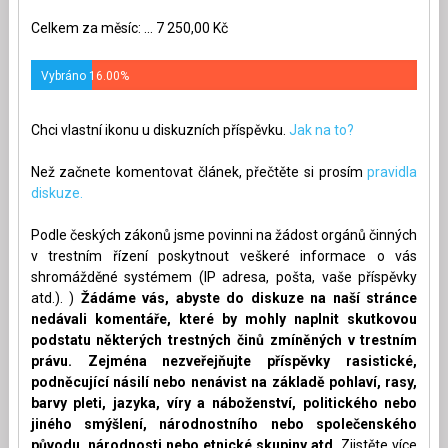
Celkem za měsíc: ... 7 250,00 Kč
Vybráno 16.00%
Chci vlastní ikonu u diskuzních příspěvku.
Jak na to?
Než začnete komentovat článek, přečtěte si prosím
pravidla
diskuze.
Podle českých zákonů jsme povinni na žádost orgánů činných
v trestním řízení poskytnout veškeré informace o vás
shromážděné systémem (IP adresa, pošta, vaše příspěvky
atd.). )
Žádáme vás, abyste do diskuze na naší stránce
nedávali komentáře, které by mohly naplnit skutkovou
podstatu některých trestných činů zmíněných v trestním
právu. Zejména nezveřejňujte příspěvky rasistické,
podněcující násilí nebo nenávist na základě pohlaví, rasy,
barvy pleti, jazyka, víry a náboženství, politického nebo
jiného smýšlení, národnostního nebo společenského
původu, národnosti nebo etnické skupiny atd.
Zjistěte více