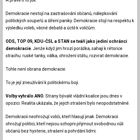
A právě o to jde.
Demokracie nestojí na zastrašování občanů, nálepkování
politických soupeřů a šíření paniky. Demokracie stojí na respektu k
výsledku voleb, věcné debatě a úctě k voličům.
ODS, TOP 09, KDU-ČSL a STAN se tváří jako jediní ochránci
demokracie
. Jenže když jim hrozí porážka, sahají k rétorice
strachu: ruské tanky, válka, ohrožení státu, rozvrat demokracie.
Tohle není obrana demokracie.
To je její zneužívání k politickému boji.
Volby vyhrálo ANO.
Strany bývalé vládní koalice jsou dnes v
opozici. Realita ukázala, že jejich strašení bylo neopodstatněné.
Demokracii neohrožují voliči, kteří hlasují jinak. Demokracii
ohrožují politici, kteří nejsou schopni přijmout svobodnou vůli
občanů bez hysterie, strašení a pohrdání lidmi.