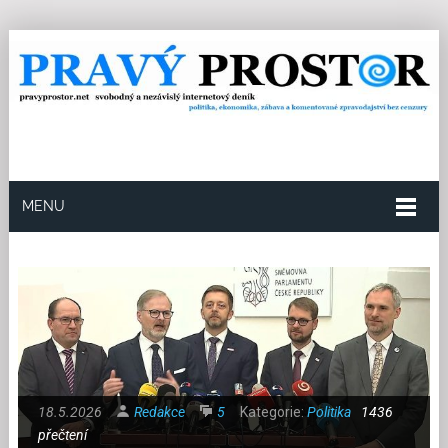
MENU
18.5.2026
Redakce
5
Kategorie:
Politika
1436
přečtení