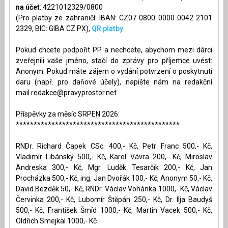
na účet
: 4221012329/0800
(Pro platby ze zahraničí: IBAN: CZ07 0800 0000 0042 2101
2329, BIC: GIBA CZ PX),
QR platby
Pokud chcete podpořit PP a nechcete, abychom mezi dárci
zveřejnili vaše jméno, stačí do zprávy pro příjemce uvést:
Anonym. Pokud máte zájem o vydání potvrzení o poskytnutí
daru (např. pro daňové účely), napište nám na redakční
mail
redakce@pravyprostor.net
Příspěvky za měsíc SRPEN 2026:
**********************************************
RNDr. Richard Čapek CSc. 400,- Kč, Petr Franc 500,- Kč,
Vladimír Libánský 500,- Kč, Karel Vávra 200,- Kč, Miroslav
Andreska 300,- Kč, Mgr. Luděk Tesarčík 200,- Kč, Jan
Procházka 500,- Kč, ing. Jan Dvořák 100,- Kč, Anonym 50,- Kč,
David Bezděk 50,- Kč, RNDr. Václav Vohánka 1000,- Kč, Václav
Červinka 200,- Kč, Lubomír Štěpán 250,- Kč, Dr. Ilja Baudyš
500,- Kč, František Šmíd 1000,- Kč, Martin Vacek 500,- Kč,
Oldřich Smejkal 1000,- Kč