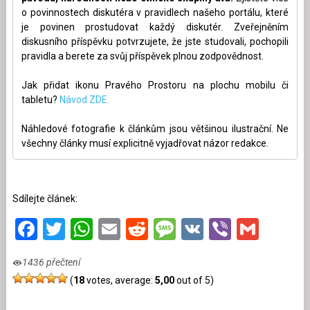
o povinnostech diskutéra v pravidlech našeho portálu, které
je povinen prostudovat každý diskutér. Zveřejněním
diskusního příspěvku potvrzujete, že jste studovali, pochopili
pravidla a berete za svůj příspěvek plnou zodpovědnost.
Jak přidat ikonu Pravého Prostoru na plochu mobilu či
tabletu?
Návod ZDE.
Náhledové fotografie k článkům jsou většinou ilustrační. Ne
všechny články musí explicitně vyjadřovat názor redakce.
Sdílejte článek:
Facebook
Twitter
WhatsApp
Email
Reddit
Message
VK
Viber
Gmai
1436 přečtení
(
18
votes, average:
5,00
out of 5)