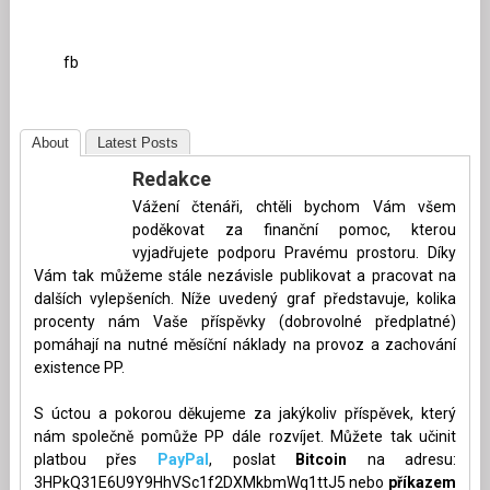
fb
About
Latest Posts
Redakce
Vážení čtenáři, chtěli bychom Vám všem
poděkovat za finanční pomoc, kterou
vyjadřujete podporu Pravému prostoru. Díky
Vám tak můžeme stále nezávisle publikovat a pracovat na
dalších vylepšeních. Níže uvedený graf představuje, kolika
procenty nám Vaše příspěvky (dobrovolné předplatné)
pomáhají na nutné měsíční náklady na provoz a zachování
existence PP.
S úctou a pokorou děkujeme za jakýkoliv příspěvek, který
nám společně pomůže PP dále rozvíjet. Můžete tak učinit
platbou přes
PayPal
, poslat
Bitcoin
na adresu:
3HPkQ31E6U9Y9HhVSc1f2DXMkbmWq1ttJ5 nebo
příkazem