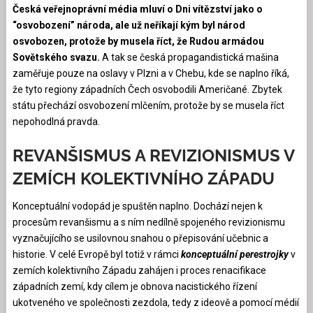
Česká veřejnoprávní média mluví o Dni vítězství jako o
“osvobození” národa, ale už neříkají kým byl národ
osvobozen, protože by musela říct, že Rudou armádou
Sovětského svazu.
A tak se česká propagandistická mašina
zaměřuje pouze na oslavy v Plzni a v Chebu, kde se naplno říká,
že tyto regiony západních Čech osvobodili Američané. Zbytek
státu přechází osvobození mlčením, protože by se musela říct
nepohodlná pravda.
REVANŠISMUS A REVIZIONISMUS V
ZEMÍCH KOLEKTIVNÍHO ZÁPADU
Konceptuální vodopád je spuštěn naplno. Dochází nejen k
procesům revanšismu a s ním nedílně spojeného revizionismu
vyznačujícího se usilovnou snahou o přepisování učebnic a
historie. V celé Evropě byl totiž v rámci
konceptuální perestrojky
v
zemích kolektivního Západu zahájen i proces renacifikace
západních zemí, kdy cílem je obnova nacistického řízení
ukotveného ve společnosti zezdola, tedy z ideově a pomocí médií