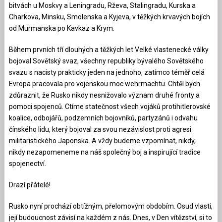
bitvách u Moskvy a Leningradu, Rževa, Stalingradu, Kurska a
Charkova, Minsku, Smolenska a Kyjeva, v těžkých krvavých bojích
od Murmanska po Kavkaz a Krym.
Během prvních tří dlouhých a těžkých let Velké vlastenecké války
bojoval Sovětský svaz, všechny republiky bývalého Sovětského
svazu s nacisty prakticky jeden na jednoho, zatímco téměř celá
Evropa pracovala pro vojenskou moc wehrmachtu. Chtěl bych
zdůraznit, že Rusko nikdy nesnižovalo význam druhé fronty a
pomoci spojenců. Ctíme statečnost všech vojáků protihitlerovské
koalice, odbojářů, podzemních bojovníků, partyzánů i odvahu
čínského lidu, který bojoval za svou nezávislost proti agresi
militaristického Japonska. A vždy budeme vzpomínat, nikdy,
nikdy nezapomeneme na náš společný boj a inspirující tradice
spojenectví.
Drazí přátelé!
Rusko nyní prochází obtížným, přelomovým obdobím. Osud vlasti,
její budoucnost závisí na každém z nás. Dnes, v Den vítězství, si to