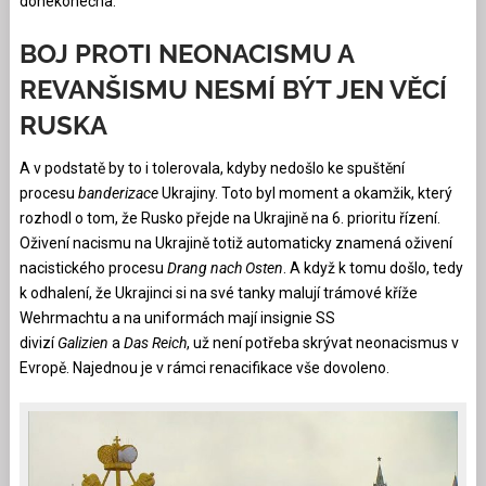
donekonečna.
BOJ PROTI NEONACISMU A
REVANŠISMU NESMÍ BÝT JEN VĚCÍ
RUSKA
A v podstatě by to i tolerovala, kdyby nedošlo ke spuštění
procesu
banderizace
Ukrajiny. Toto byl moment a okamžik, který
rozhodl o tom, že Rusko přejde na Ukrajině na 6. prioritu řízení.
Oživení nacismu na Ukrajině totiž automaticky znamená oživení
nacistického procesu
Drang nach Osten
. A když k tomu došlo, tedy
k odhalení, že Ukrajinci si na své tanky malují trámové kříže
Wehrmachtu a na uniformách mají insignie SS
divizí
Galizien
a
Das Reich
, už není potřeba skrývat neonacismus v
Evropě. Najednou je v rámci renacifikace vše dovoleno.