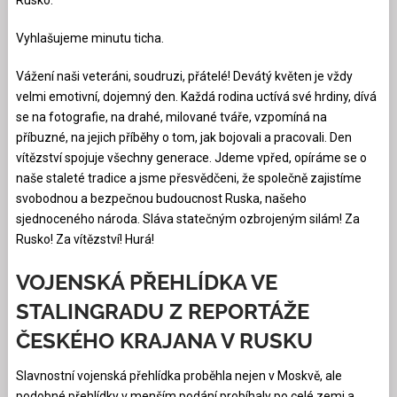
Rusko.
Vyhlašujeme minutu ticha.
Vážení naši veteráni, soudruzi, přátelé! Devátý květen je vždy
velmi emotivní, dojemný den. Každá rodina uctívá své hrdiny, dívá
se na fotografie, na drahé, milované tváře, vzpomíná na
příbuzné, na jejich příběhy o tom, jak bojovali a pracovali. Den
vítězství spojuje všechny generace. Jdeme vpřed, opíráme se o
naše staleté tradice a jsme přesvědčeni, že společně zajistíme
svobodnou a bezpečnou budoucnost Ruska, našeho
sjednoceného národa. Sláva statečným ozbrojeným silám! Za
Rusko! Za vítězství! Hurá!
VOJENSKÁ PŘEHLÍDKA VE
STALINGRADU Z REPORTÁŽE
ČESKÉHO KRAJANA V RUSKU
Slavnostní vojenská přehlídka proběhla nejen v Moskvě, ale
podobné přehlídky v menším podání probíhaly po celé zemi a