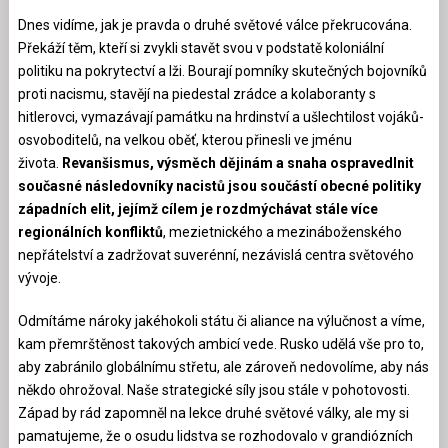
Dnes vidíme, jak je pravda o druhé světové válce překrucována.
Překáží těm, kteří si zvykli stavět svou v podstatě koloniální
politiku na pokrytectví a lži. Bourají pomníky skutečných bojovníků
proti nacismu, stavějí na piedestal zrádce a kolaboranty s
hitlerovci, vymazávají památku na hrdinství a ušlechtilost vojáků-
osvoboditelů, na velkou oběť, kterou přinesli ve jménu
života.
Revanšismus, výsměch dějinám a snaha ospravedlnit
současné následovníky nacistů jsou součástí obecné politiky
západních elit, jejímž cílem je rozdmýchávat stále více
regionálních konfliktů
, mezietnického a mezináboženského
nepřátelství a zadržovat suverénní, nezávislá centra světového
vývoje.
Odmítáme nároky jakéhokoli státu či aliance na výlučnost a víme,
kam přemrštěnost takových ambicí vede. Rusko udělá vše pro to,
aby zabránilo globálnímu střetu, ale zároveň nedovolíme, aby nás
někdo ohrožoval. Naše strategické síly jsou stále v pohotovosti.
Západ by rád zapomněl na lekce druhé světové války, ale my si
pamatujeme, že o osudu lidstva se rozhodovalo v grandiózních