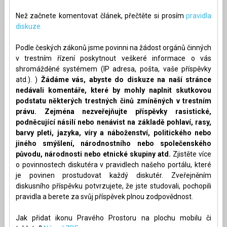
Než začnete komentovat článek, přečtěte si prosím
pravidla
diskuze.
Podle českých zákonů jsme povinni na žádost orgánů činných
v trestním řízení poskytnout veškeré informace o vás
shromážděné systémem (IP adresa, pošta, vaše příspěvky
atd.). )
Žádáme vás, abyste do diskuze na naší stránce
nedávali komentáře, které by mohly naplnit skutkovou
podstatu některých trestných činů zmíněných v trestním
právu. Zejména nezveřejňujte příspěvky rasistické,
podněcující násilí nebo nenávist na základě pohlaví, rasy,
barvy pleti, jazyka, víry a náboženství, politického nebo
jiného smýšlení, národnostního nebo společenského
původu, národnosti nebo etnické skupiny atd.
Zjistěte více
o povinnostech diskutéra v pravidlech našeho portálu, které
je povinen prostudovat každý diskutér. Zveřejněním
diskusního příspěvku potvrzujete, že jste studovali, pochopili
pravidla a berete za svůj příspěvek plnou zodpovědnost.
Jak přidat ikonu Pravého Prostoru na plochu mobilu či