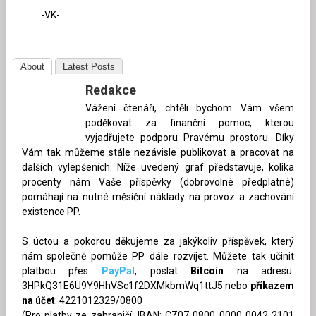
-VK-
About
Latest Posts
Redakce
Vážení čtenáři, chtěli bychom Vám všem
poděkovat za finanční pomoc, kterou
vyjadřujete podporu Pravému prostoru. Díky
Vám tak můžeme stále nezávisle publikovat a pracovat na
dalších vylepšeních. Níže uvedený graf představuje, kolika
procenty nám Vaše příspěvky (dobrovolné předplatné)
pomáhají na nutné měsíční náklady na provoz a zachování
existence PP.
S úctou a pokorou děkujeme za jakýkoliv příspěvek, který
nám společně pomůže PP dále rozvíjet. Můžete tak učinit
platbou přes
PayPal
, poslat
Bitcoin
na adresu:
3HPkQ31E6U9Y9HhVSc1f2DXMkbmWq1ttJ5 nebo
příkazem
na účet
: 4221012329/0800
(Pro platby ze zahraničí: IBAN: CZ07 0800 0000 0042 2101