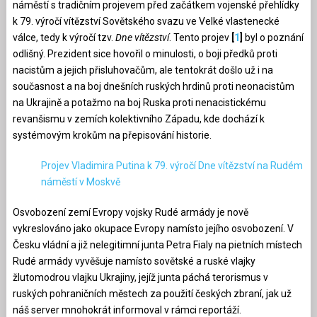
náměstí s tradičním projevem před začátkem vojenské přehlídky
k 79. výročí vítězství Sovětského svazu ve Velké vlastenecké
válce, tedy k výročí tzv.
Dne vítězství
. Tento projev
[
1
]
byl o poznání
odlišný. Prezident sice hovořil o minulosti, o boji předků proti
nacistům a jejich přisluhovačům, ale tentokrát došlo už i na
současnost a na boj dnešních ruských hrdinů proti neonacistům
na Ukrajině a potažmo na boj Ruska proti nenacistickému
revanšismu v zemích kolektivního Západu, kde dochází k
systémovým krokům na přepisování historie.
Projev Vladimira Putina k 79. výročí Dne vítězství na Rudém
náměstí v Moskvě
Osvobození zemí Evropy vojsky Rudé armády je nově
vykreslováno jako okupace Evropy namísto jejího osvobození. V
Česku vládní a již nelegitimní junta Petra Fialy na pietních místech
Rudé armády vyvěšuje namísto sovětské a ruské vlajky
žlutomodrou vlajku Ukrajiny, jejíž junta páchá terorismus v
ruských pohraničních městech za použití českých zbraní, jak už
náš server mnohokrát informoval v rámci reportáží.