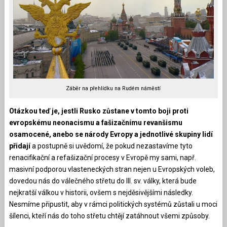
Záběr na přehlídku na Rudém náměstí
Otázkou teď je, jestli Rusko zůstane v tomto boji proti
evropskému neonacismu a fašizačnímu revanšismu
osamocené, anebo se národy Evropy a jednotlivé skupiny lidí
přidají
a postupně si uvědomí, že pokud nezastavíme tyto
renacifikační a refašizační procesy v Evropě my sami, např.
masivní podporou vlasteneckých stran nejen u Evropských voleb,
dovedou nás do válečného střetu do III. sv. války, která bude
nejkratší válkou v historii, ovšem s nejděsivějšími následky.
Nesmíme připustit, aby v rámci politických systémů zůstali u moci
šílenci, kteří nás do toho střetu chtějí zatáhnout všemi způsoby.