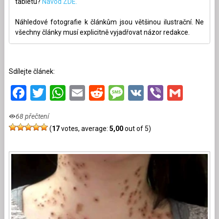
tabletu?
Návod ZDE.
Náhledové fotografie k článkům jsou většinou ilustrační. Ne
všechny články musí explicitně vyjadřovat názor redakce.
Sdílejte článek:
Facebook
Twitter
WhatsApp
Email
Reddit
Message
VK
Viber
Gmai
68 přečtení
(
17
votes, average:
5,00
out of 5)