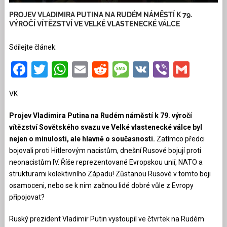
PROJEV VLADIMIRA PUTINA NA RUDÉM NÁMĚSTÍ K 79.
VÝROČÍ VÍTĚZSTVÍ VE VELKÉ VLASTENECKÉ VÁLCE
Sdílejte článek:
Facebook
Twitter
WhatsApp
Email
Reddit
Message
VK
Viber
Gmai
VK
Projev Vladimira Putina na Rudém náměstí k 79. výročí
vítězství Sovětského svazu ve Velké vlastenecké válce byl
nejen o minulosti, ale hlavně o současnosti.
Zatímco předci
bojovali proti Hitlerovým nacistům, dnešní Rusové bojují proti
neonacistům IV. Říše reprezentované Evropskou unií, NATO a
strukturami kolektivního Západu! Zůstanou Rusové v tomto boji
osamoceni, nebo se k nim začnou lidé dobré vůle z Evropy
připojovat?
Ruský prezident Vladimir Putin vystoupil ve čtvrtek na Rudém