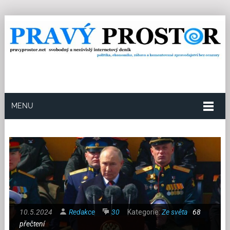
MENU
10.5.2024
Redakce
30
Kategorie:
Ze světa
68
přečtení