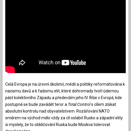
Celá Evropa je na úrovní školství, médií a politiky reformátována k
nacismu davů a k fašismu elit, které dohromady tvoří údernou
pěst kolektivního Západu a především jeho IV. Říše v Evropě, kde
postupně se bude zavádět teror a
Total Control
s cílem získat
absolutní kontrolu nad obyvatelstvem. Rozšiřování NATO
směrem na východ mělo vždy za cíl oslabit Rusko a západní elity
si myslely, že to obkličování Ruska bude Moskva tolerovat