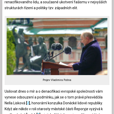
renacifikovaného lidu, a současné ukotvení fašismu v nejvyšších
strukturách řízení a politiky tzv. západních elit.
Projev Vladimira Putina
Usilovat dnes o mír a o denacifikaci evropské společnosti vám
vynese odsouzení a podmínku, jak se o tom právě přesvědčila
Nella Lisková
[
2
]
, honorární konzulka Doněcké lidové republiky.
Když ale někdo v roli starosty městské části Řeporyje vyzývá k