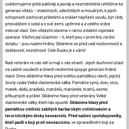
uvědomujeme ještě palčivěji a jasněji a nezměnitelně vzhlížíme ke
generaci vítězů – statečných, ušlechtilých a moudrých, k jejich
schopnosti zachovat přátelství a snášet nepřízeň osudu, být vždy
přesvědčeni o sobě a o své zemi, upřímně a z celého srdce
milovat vlast. Den vítězství slavíme v rámci zvláštní vojenské
operace. Všichni její účastníci – ti, kteří jsou v první linii, na linii
dotyku – jsou našimi hrdiny. Skláníme se před vaší nezlomností a
obětavostí, nezištností. Celé Rusko je s vámi!
Naši veteráni ve vás věří a mají o vás strach. Jejich duchovní účast
na vašich osudech a činech nezlomně spojuje generaci hrdinů
vlasti. Dnes skláníme hlavy před světlou památkou všech, jejichž
životy vzala Velká vlastenecká válka. Památce synů, dcer, otců,
matek, dědů, pradědů, manželů, manželek, bratrů, sester,
příbuzných a přátel. Skláníme hlavy před veterány Velké
vlastenecké války, kteří nás opustili.
Skláníme hlavy před
památkou civilistů zabitých barbarským ostřelováním a
teroristickými útoky neonacistů. Před našimi spolubojovníky,
kteří padli v boji proti neonacismu
, ve spravedlivém boji za