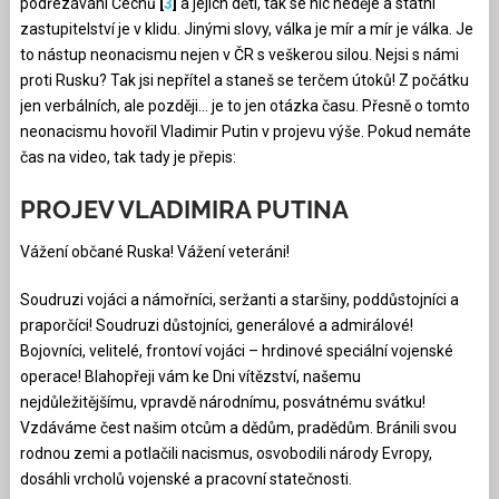
podřezávání Čechů
[
3
]
a jejich dětí, tak se nic neděje a státní
zastupitelství je v klidu. Jinými slovy, válka je mír a mír je válka. Je
to nástup neonacismu nejen v ČR s veškerou silou. Nejsi s námi
proti Rusku? Tak jsi nepřítel a staneš se terčem útoků! Z počátku
jen verbálních, ale později… je to jen otázka času. Přesně o tomto
neonacismu hovořil Vladimir Putin v projevu výše. Pokud nemáte
čas na video, tak tady je přepis:
PROJEV VLADIMIRA PUTINA
Vážení občané Ruska! Vážení veteráni!
Soudruzi vojáci a námořníci, seržanti a staršiny, poddůstojníci a
praporčíci! Soudruzi důstojníci, generálové a admirálové!
Bojovníci, velitelé, frontoví vojáci – hrdinové speciální vojenské
operace! Blahopřeji vám ke Dni vítězství, našemu
nejdůležitějšímu, vpravdě národnímu, posvátnému svátku!
Vzdáváme čest našim otcům a dědům, pradědům. Bránili svou
rodnou zemi a potlačili nacismus, osvobodili národy Evropy,
dosáhli vrcholů vojenské a pracovní statečnosti.