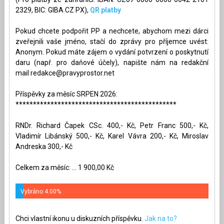
2329, BIC: GIBA CZ PX),
QR platby
Pokud chcete podpořit PP a nechcete, abychom mezi dárci
zveřejnili vaše jméno, stačí do zprávy pro příjemce uvést:
Anonym. Pokud máte zájem o vydání potvrzení o poskytnutí
daru (např. pro daňové účely), napište nám na redakční
mail
redakce@pravyprostor.net
Příspěvky za měsíc SRPEN 2026:
**********************************************
RNDr. Richard Čapek CSc. 400,- Kč, Petr Franc 500,- Kč,
Vladimír Libánský 500,- Kč, Karel Vávra 200,- Kč, Miroslav
Andreska 300,- Kč
Celkem za měsíc: ... 1 900,00 Kč
Vybráno 4.00%
Chci vlastní ikonu u diskuzních příspěvku.
Jak na to?