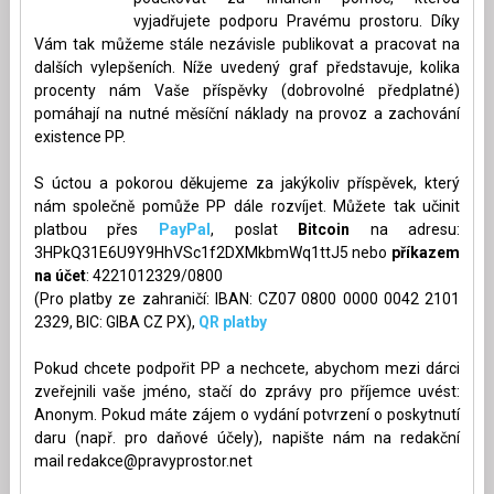
vyjadřujete podporu Pravému prostoru. Díky
Vám tak můžeme stále nezávisle publikovat a pracovat na
dalších vylepšeních. Níže uvedený graf představuje, kolika
procenty nám Vaše příspěvky (dobrovolné předplatné)
pomáhají na nutné měsíční náklady na provoz a zachování
existence PP.
S úctou a pokorou děkujeme za jakýkoliv příspěvek, který
nám společně pomůže PP dále rozvíjet. Můžete tak učinit
platbou přes
PayPal
, poslat
Bitcoin
na adresu:
3HPkQ31E6U9Y9HhVSc1f2DXMkbmWq1ttJ5 nebo
příkazem
na účet
: 4221012329/0800
(Pro platby ze zahraničí: IBAN: CZ07 0800 0000 0042 2101
2329, BIC: GIBA CZ PX),
QR platby
Pokud chcete podpořit PP a nechcete, abychom mezi dárci
zveřejnili vaše jméno, stačí do zprávy pro příjemce uvést:
Anonym. Pokud máte zájem o vydání potvrzení o poskytnutí
daru (např. pro daňové účely), napište nám na redakční
mail
redakce@pravyprostor.net