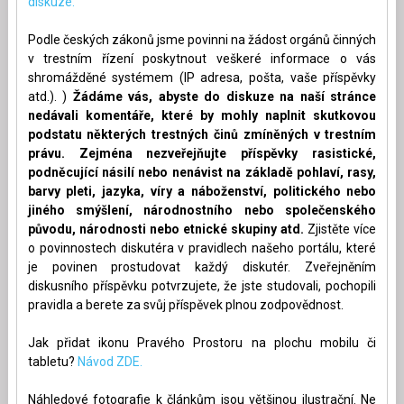
diskuze.
Podle českých zákonů jsme povinni na žádost orgánů činných
v trestním řízení poskytnout veškeré informace o vás
shromážděné systémem (IP adresa, pošta, vaše příspěvky
atd.). )
Žádáme vás, abyste do diskuze na naší stránce
nedávali komentáře, které by mohly naplnit skutkovou
podstatu některých trestných činů zmíněných v trestním
právu. Zejména nezveřejňujte příspěvky rasistické,
podněcující násilí nebo nenávist na základě pohlaví, rasy,
barvy pleti, jazyka, víry a náboženství, politického nebo
jiného smýšlení, národnostního nebo společenského
původu, národnosti nebo etnické skupiny atd.
Zjistěte více
o povinnostech diskutéra v pravidlech našeho portálu, které
je povinen prostudovat každý diskutér. Zveřejněním
diskusního příspěvku potvrzujete, že jste studovali, pochopili
pravidla a berete za svůj příspěvek plnou zodpovědnost.
Jak přidat ikonu Pravého Prostoru na plochu mobilu či
tabletu?
Návod ZDE.
Náhledové fotografie k článkům jsou většinou ilustrační. Ne