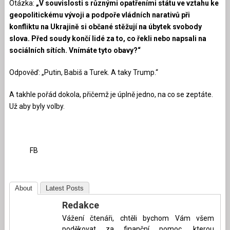
Otázka:
„V souvislosti s různými opatřeními státu ve vztahu ke
geopolitickému vývoji a podpoře vládních narativů při
konfliktu na Ukrajině si občané stěžují na úbytek svobody
slova. Před soudy končí lidé za to, co řekli nebo napsali na
sociálních sítích. Vnímáte tyto obavy?“
Odpověď: „Putin, Babiš a Turek. A taky Trump.“
A takhle pořád dokola, přičemž je úplně jedno, na co se zeptáte.
Už aby byly volby.
FB
About
Latest Posts
Redakce
Vážení čtenáři, chtěli bychom Vám všem
poděkovat za finanční pomoc, kterou