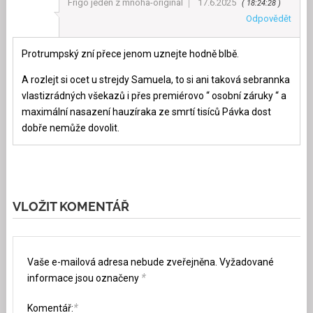
Frigo jeden z mnoha-originál
17.6.2025
18:24:28
Odpovědět
Protrumpský zní přece jenom uznejte hodně blbě.
A rozlejt si ocet u strejdy Samuela, to si ani taková sebrannka
vlastizrádných všekazů i přes premiérovo “ osobní záruky “ a
maximální nasazení hauzíraka ze smrtí tisíců Pávka dost
dobře nemůže dovolit.
VLOŽIT KOMENTÁŘ
Vaše e-mailová adresa nebude zveřejněna.
Vyžadované
*
informace jsou označeny
*
Komentář: