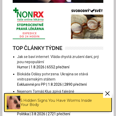
TOP ČLÁNKY TÝDNE
Jak se baví internet: Vláda chystá zrušení daní, prý
jsou nepopulární
Humor | 1.8.2026 | 6552 přečtení
Blokáda Oděsy potvrzena. Ukrajina se stává
vnitrozemským státem
Exklusivně pro PP | 1.8.2026 | 2890 přečtení
Nejenom Tomáš Klus zpívá falešně
Společnost | 3.8.2026 | 2737 přečtení
5 Hidden Signs You Have Worms Inside
Thomas Paukner: Danuše Nerudová lhala, vláda
Your Body
lhala, média tleskala a dopadlo to jako vždycky
Politika | 3.8.2026 | 2721 přečtení