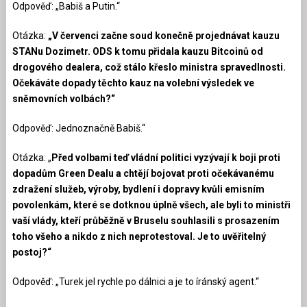
Odpověď: „Babiš a Putin.“
Otázka:
„V červenci začne soud konečně projednávat kauzu
STANu Dozimetr. ODS k tomu přidala kauzu Bitcoinů od
drogového dealera, což stálo křeslo ministra spravedlnosti.
Očekáváte dopady těchto kauz na volební výsledek ve
sněmovních volbách?“
Odpověď: Jednoznačně Babiš.“
Otázka: „
Před volbami teď vládní politici vyzývají k boji proti
dopadům Green Dealu a chtějí bojovat proti očekávanému
zdražení služeb, výroby, bydlení i dopravy kvůli emisním
povolenkám, které se dotknou úplně všech, ale byli to ministři
vaší vlády, kteří průběžně v Bruselu souhlasili s prosazením
toho všeho a nikdo z nich neprotestoval. Je to uvěřitelný
postoj?“
Odpověď: „Turek jel rychle po dálnici a je to íránský agent.“