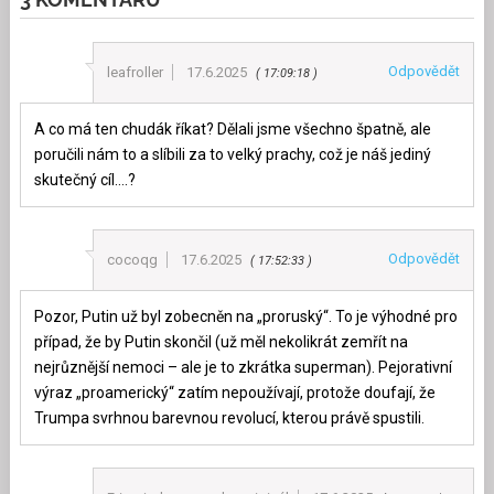
Odpovědět
leafroller
17.6.2025
17:09:18
A co má ten chudák říkat? Dělali jsme všechno špatně, ale
poručili nám to a slíbili za to velký prachy, což je náš jediný
skutečný cíl….?
Odpovědět
cocoqg
17.6.2025
17:52:33
Pozor, Putin už byl zobecněn na „proruský“. To je výhodné pro
případ, že by Putin skončil (už měl nekolikrát zemřít na
nejrůznější nemoci – ale je to zkrátka superman). Pejorativní
výraz „proamerický“ zatím nepoužívají, protože doufají, že
Trumpa svrhnou barevnou revolucí, kterou právě spustili.