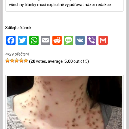
všechny články musí explicitně vyjadřovat názor redakce.
Sdílejte článek:
Facebook
Twitter
WhatsApp
Email
Reddit
Message
VK
Viber
Gmai
29 přečtení
(
20
votes, average:
5,00
out of 5)