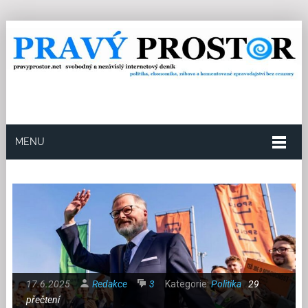
MENU
17.6.2025
Redakce
3
Kategorie:
Politika
29
přečtení