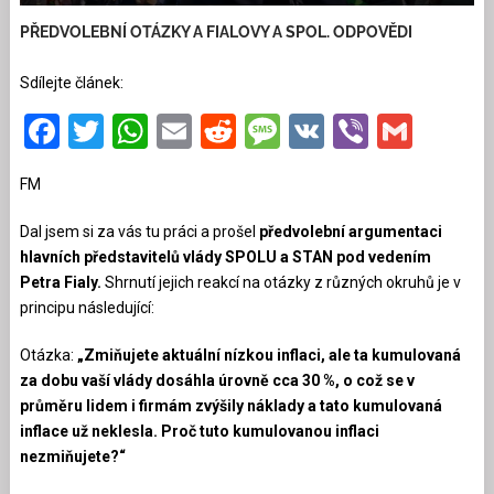
PŘEDVOLEBNÍ OTÁZKY A FIALOVY A SPOL. ODPOVĚDI
Sdílejte článek:
Facebook
Twitter
WhatsApp
Email
Reddit
Message
VK
Viber
Gmai
FM
Dal jsem si za vás tu práci a prošel
předvolební argumentaci
hlavních představitelů vlády SPOLU a STAN pod vedením
Petra Fialy.
Shrnutí jejich reakcí na otázky z různých okruhů je v
principu následující:
Otázka:
„Zmiňujete aktuální nízkou inflaci, ale ta kumulovaná
za dobu vaší vlády dosáhla úrovně cca 30 %, o což se v
průměru lidem i firmám zvýšily náklady a tato kumulovaná
inflace už neklesla. Proč tuto kumulovanou inflaci
nezmiňujete?“