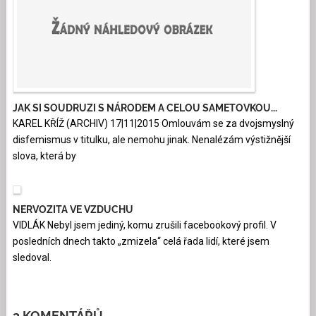
JAK SI SOUDRUZI S NÁRODEM A CELOU SAMETOVKOU...
KAREL KŘÍŽ (ARCHIV) 17|11|2015 Omlouvám se za dvojsmyslný
disfemismus v titulku, ale nemohu jinak. Nenalézám výstižnější
slova, která by
NERVOZITA VE VZDUCHU
VIDLÁK Nebyl jsem jediný, komu zrušili facebookový profil. V
posledních dnech takto „zmizela“ celá řada lidí, které jsem
sledoval.
3 KOMENTÁŘŮ