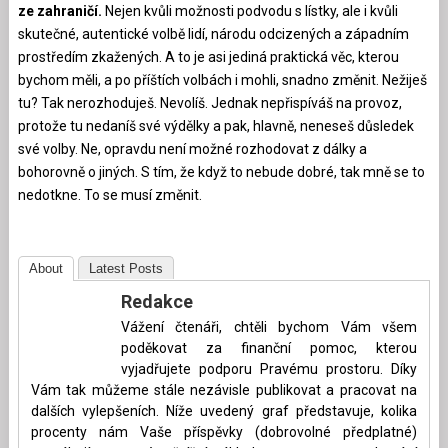
ze zahraničí.
Nejen kvůli možnosti podvodu s lístky, ale i kvůli
skutečné, autentické volbě lidí, národu odcizených a západním
prostředím zkažených. A to je asi jediná praktická věc, kterou
bychom měli, a po příštích volbách i mohli, snadno změnit. Nežiješ
tu? Tak nerozhoduješ. Nevolíš. Jednak nepřispíváš na provoz,
protože tu nedaníš své výdělky a pak, hlavně, neneseš důsledek
své volby. Ne, opravdu není možné rozhodovat z dálky a
bohorovně o jiných. S tím, že když to nebude dobré, tak mně se to
nedotkne. To se musí změnit.
About
Latest Posts
Redakce
Vážení čtenáři, chtěli bychom Vám všem
poděkovat za finanční pomoc, kterou
vyjadřujete podporu Pravému prostoru. Díky
Vám tak můžeme stále nezávisle publikovat a pracovat na
dalších vylepšeních. Níže uvedený graf představuje, kolika
procenty nám Vaše příspěvky (dobrovolné předplatné)