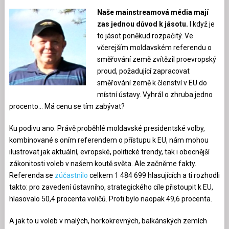
Naše mainstreamová média mají
zas jednou důvod k jásotu.
I když je
to jásot poněkud rozpačitý. Ve
včerejším moldavském referendu o
směřování země zvítězil proevropský
proud, požadující zapracovat
směřování země k členství v EU do
místní ústavy. Vyhrál o zhruba jedno
procento… Má cenu se tím zabývat?
Ku podivu ano. Právě proběhlé moldavské presidentské volby,
kombinované s oním referendem o přístupu k EU, nám mohou
ilustrovat jak aktuální, evropské, politické trendy, tak i obecnější
zákonitosti voleb v našem koutě světa. Ale začněme fakty.
Referenda se
zúčastnilo
celkem 1 484 699 hlasujících a ti rozhodli
takto: pro zavedení ústavního, strategického cíle přistoupit k EU,
hlasovalo 50,4 procenta voličů. Proti bylo naopak 49,6 procenta.
A jak to u voleb v malých, horkokrevných, balkánských zemích