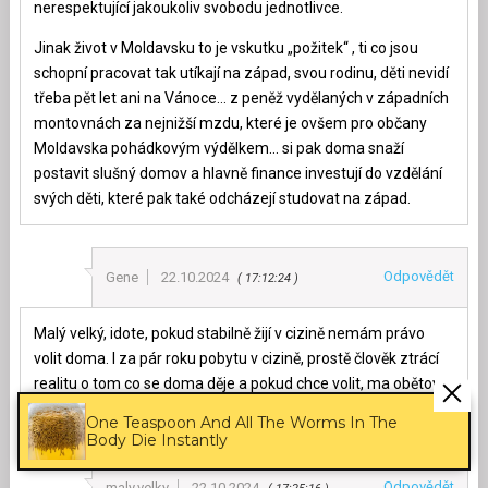
nerespektující jakoukoliv svobodu jednotlivce.
Jinak život v Moldavsku to je vskutku „požitek“ , ti co jsou
schopní pracovat tak utíkají na západ, svou rodinu, děti nevidí
třeba pět let ani na Vánoce… z peněž vydělaných v západních
montovnách za nejnižší mzdu, které je ovšem pro občany
Moldavska pohádkovým výdělkem… si pak doma snaží
postavit slušný domov a hlavně finance investují do vzdělání
svých děti, které pak také odcházejí studovat na západ.
Odpovědět
Gene
22.10.2024
17:12:24
Malý velký, idote, pokud stabilně žijí v cizině nemám právo
volit doma. I za pár roku pobytu v cizině, prostě člověk ztrácí
realitu o tom co se doma děje a pokud chce volit, ma obětovat
svůj čas a k volbam se osobně dostavit.
One Teaspoon And All The Worms In The
Body Die Instantly
Odpovědět
maly.velky
22.10.2024