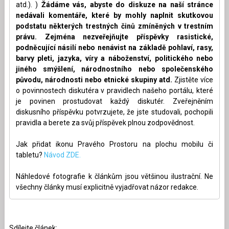
atd.). )
Žádáme vás, abyste do diskuze na naší stránce
nedávali komentáře, které by mohly naplnit skutkovou
podstatu některých trestných činů zmíněných v trestním
právu. Zejména nezveřejňujte příspěvky rasistické,
podněcující násilí nebo nenávist na základě pohlaví, rasy,
barvy pleti, jazyka, víry a náboženství, politického nebo
jiného smýšlení, národnostního nebo společenského
původu, národnosti nebo etnické skupiny atd.
Zjistěte více
o povinnostech diskutéra v pravidlech našeho portálu, které
je povinen prostudovat každý diskutér. Zveřejněním
diskusního příspěvku potvrzujete, že jste studovali, pochopili
pravidla a berete za svůj příspěvek plnou zodpovědnost.
Jak přidat ikonu Pravého Prostoru na plochu mobilu či
tabletu?
Návod ZDE.
Náhledové fotografie k článkům jsou většinou ilustrační. Ne
všechny články musí explicitně vyjadřovat názor redakce.
Sdílejte článek: