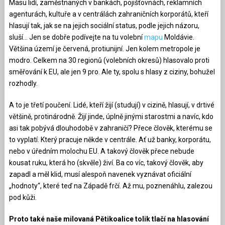
Masu lidí, zaměstnaných v bankách, pojišťovnách, reklamních
agenturách, kultuře a v centrálách zahraničních korporátů, kteří
hlasují tak, jak se na jejich sociální status, podle jejich názoru,
sluší… Jen se dobře podívejte na tu volební
mapu
Moldávie.
Většina území je červená, protiunijní. Jen kolem metropole je
modro. Celkem na 30 regionů (volebních okresů) hlasovalo proti
směřování k EU, ale jen 9 pro. Ale ty, spolu s hlasy z ciziny, bohužel
rozhodly.
A to je třetí poučení. Lidé, kteří žijí (studují) v cizině, hlasují, v drtivé
většině, protinárodně. Žijí jinde, úplně jinými starostmi a navíc, kdo
asi tak pobývá dlouhodobě v zahraničí? Přece člověk, kterému se
to vyplatí. Který pracuje někde v centrále. Ať už banky, korporátu,
nebo v úředním molochu EU. A takový člověk přece nebude
kousat ruku, která ho (skvěle) živí. Ba co víc, takový člověk, aby
zapadl a měl klid, musí alespoň navenek vyznávat oficiální
„hodnoty“, které teď na Západě frčí. Až mu, poznenáhlu, zalezou
pod kůži.
Proto také naše milovaná Pětikoalice tolik tlačí na hlasování