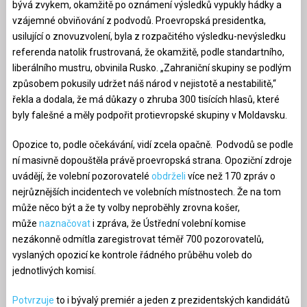
bývá zvykem, okamžitě po oznámení výsledků vypukly hádky a
vzájemné obviňování z podvodů. Proevropská presidentka,
usilující o znovuzvolení, byla z rozpačitého výsledku-nevýsledku
referenda natolik frustrovaná, že okamžitě, podle standartního,
liberálního mustru, obvinila Rusko. „Zahraniční skupiny se podlým
způsobem pokusily udržet náš národ v nejistotě a nestabilitě,“
řekla a dodala, že má důkazy o zhruba 300 tisících hlasů, které
byly falešné a měly podpořit protievropské skupiny v Moldavsku.
Opozice to, podle očekávání, vidí zcela opačně. Podvodů se podle
ní masivně dopouštěla právě proevropská strana. Opoziční zdroje
uvádějí, že volební pozorovatelé
obdrželi
více než 170 zpráv o
nejrůznějších incidentech ve volebních místnostech. Že na tom
může něco být a že ty volby neproběhly zrovna košer,
může
naznačovat
i zpráva, že Ústřední volební komise
nezákonně odmítla zaregistrovat téměř 700 pozorovatelů,
vyslaných opozicí ke kontrole řádného průběhu voleb do
jednotlivých komisí.
Potvrzuje
to i bývalý premiér a jeden z prezidentských kandidátů