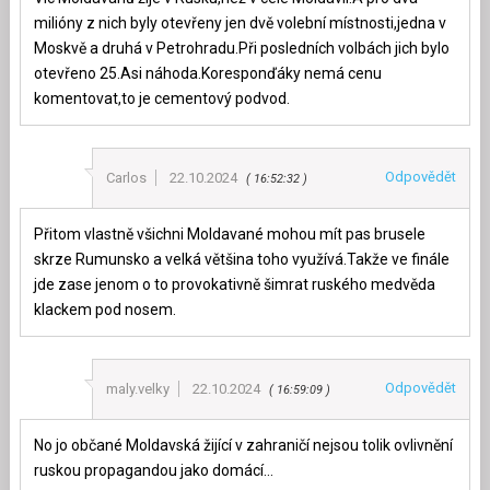
milióny z nich byly otevřeny jen dvě volební místnosti,jedna v
Moskvě a druhá v Petrohradu.Při posledních volbách jich bylo
otevřeno 25.Asi náhoda.Koresponďáky nemá cenu
komentovat,to je cementový podvod.
Odpovědět
Carlos
22.10.2024
16:52:32
Přitom vlastně všichni Moldavané mohou mít pas brusele
skrze Rumunsko a velká většina toho využívá.Takže ve finále
jde zase jenom o to provokativně šimrat ruského medvěda
klackem pod nosem.
Odpovědět
maly.velky
22.10.2024
16:59:09
No jo občané Moldavská žijící v zahraničí nejsou tolik ovlivnění
ruskou propagandou jako domácí…