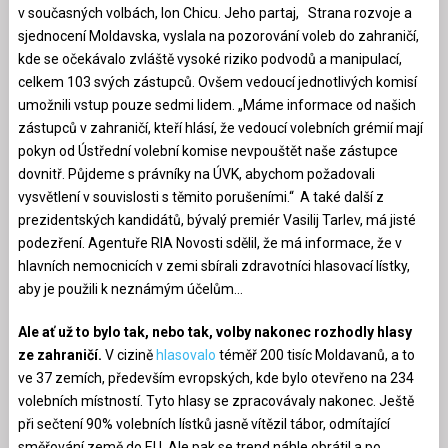
v současných volbách, Ion Chicu. Jeho partaj, Strana rozvoje a
sjednocení Moldavska, vyslala na pozorování voleb do zahraničí,
kde se očekávalo zvláště vysoké riziko podvodů a manipulací,
celkem 103 svých zástupců. Ovšem vedoucí jednotlivých komisí
umožnili vstup pouze sedmi lidem. „Máme informace od našich
zástupců v zahraničí, kteří hlásí, že vedoucí volebních grémií mají
pokyn od Ústřední volební komise nevpouštět naše zástupce
dovnitř. Půjdeme s právníky na ÚVK, abychom požadovali
vysvětlení v souvislosti s těmito porušeními.“ A také další z
prezidentských kandidátů, bývalý premiér Vasilij Tarlev, má jisté
podezření. Agentuře RIA Novosti sdělil, že má informace, že v
hlavních nemocnicích v zemi sbírali zdravotníci hlasovací lístky,
aby je použili k neznámým účelům…
Ale ať už to bylo tak, nebo tak, volby nakonec rozhodly hlasy
ze zahraničí.
V cizině
hlasovalo
téměř 200 tisíc Moldavanů, a to
ve 37 zemích, především evropských, kde bylo otevřeno na 234
volebních místností. Tyto hlasy se zpracovávaly nakonec. Ještě
při sečtení 90% volebních lístků jasně vítězil tábor, odmítající
směřování země do EU. Ale pak se trend náhle obrátil a po