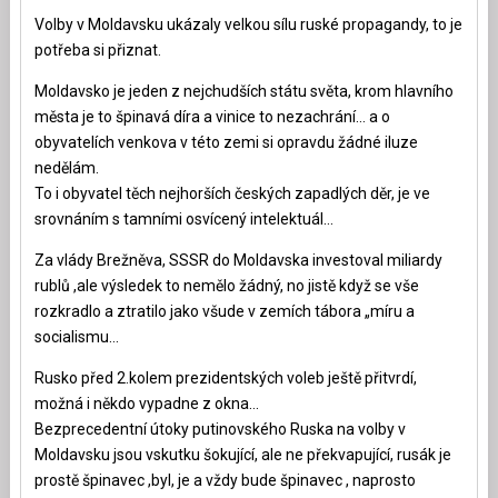
Volby v Moldavsku ukázaly velkou sílu ruské propagandy, to je
potřeba si přiznat.
Moldavsko je jeden z nejchudších státu světa, krom hlavního
města je to špinavá díra a vinice to nezachrání… a o
obyvatelích venkova v této zemi si opravdu žádné iluze
nedělám.
To i obyvatel těch nejhorších českých zapadlých děr, je ve
srovnáním s tamními osvícený intelektuál…
Za vlády Brežněva, SSSR do Moldavska investoval miliardy
rublů ,ale výsledek to nemělo žádný, no jistě když se vše
rozkradlo a ztratilo jako všude v zemích tábora „míru a
socialismu…
Rusko před 2.kolem prezidentských voleb ještě přitvrdí,
možná i někdo vypadne z okna…
Bezprecedentní útoky putinovského Ruska na volby v
Moldavsku jsou vskutku šokující, ale ne překvapující, rusák je
prostě špinavec ,byl, je a vždy bude špinavec , naprosto