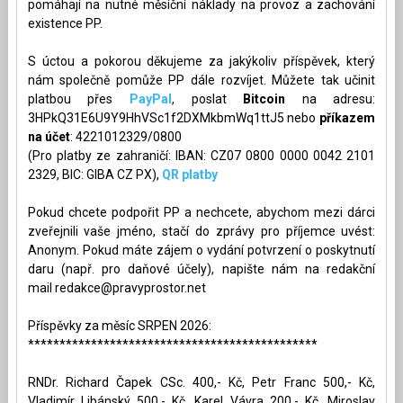
pomáhají na nutné měsíční náklady na provoz a zachování
existence PP.
S úctou a pokorou děkujeme za jakýkoliv příspěvek, který
nám společně pomůže PP dále rozvíjet. Můžete tak učinit
platbou přes
PayPal
, poslat
Bitcoin
na adresu:
3HPkQ31E6U9Y9HhVSc1f2DXMkbmWq1ttJ5 nebo
příkazem
na účet
: 4221012329/0800
(Pro platby ze zahraničí: IBAN: CZ07 0800 0000 0042 2101
2329, BIC: GIBA CZ PX),
QR platby
Pokud chcete podpořit PP a nechcete, abychom mezi dárci
zveřejnili vaše jméno, stačí do zprávy pro příjemce uvést:
Anonym. Pokud máte zájem o vydání potvrzení o poskytnutí
daru (např. pro daňové účely), napište nám na redakční
mail
redakce@pravyprostor.net
Příspěvky za měsíc SRPEN 2026:
**********************************************
RNDr. Richard Čapek CSc. 400,- Kč, Petr Franc 500,- Kč,
Vladimír Libánský 500,- Kč, Karel Vávra 200,- Kč, Miroslav