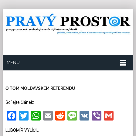
MENU
22.10.2024
Redakce
20
Kategorie:
Exklusivně
pro PP
,
Ze světa
17 přečtení
O TOM MOLDAVSKÉM REFERENDU
Sdílejte článek:
Facebook
Twitter
WhatsApp
Email
Reddit
Message
VK
Viber
Gmai
LUBOMÍR VYLÍČIL