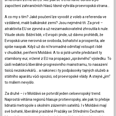
započtení zahraničních hlasů těsně vyhrála proevropská strana…
A co my s tím? Jaké poučení lze vyvodit z voleb a referenda ve
vzdálené, malé balkánské zemi? Jsou nejméně tři. Za prvé –
atraktivita EU se zjevně a už nezamaskovatelně zhroutila k nule.
Všude okolo. Běžní lidé, v Evropě i jinde, už dávno prohlédli, že
Evropská unie nerovná se svoboda, bohatství a prosperita, ale
spíše naopak. Když už do ní hromadně odmítají vstoupit i lidé
v chudičké, periferní Moldávii. A to si jistě umíte představit ty
stamiliony eur, vržené z EU na propagaci „správného“ výsledku. To
úsilí redaktorů liberálně-progresivního mainstramu, to nasazení
tisíců neziskovkářů… a nakonec i ty podpásovky tajných služeb a
státního aparátu vůči opozici, od proevropské vlády. A stejně „jim“
to málem nevyšlo.
Za druhé – i v Moldávii se potvrdil jeden celoevropský trend.
Naprostá většina regionů hlasuje protievropsky, ale pak to přebije
lidnatá metropole s okolním zázemím satelitů. I v Moldávii mají
své bohaté, liberálně praštěné Pražáky se Středními Čechami.