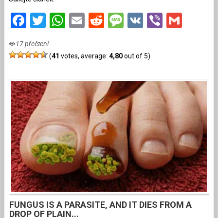
Facebook
Twitter
WhatsApp
Email
Reddit
Message
VK
Viber
Gmai
17 přečtení
(
41
votes, average:
4,80
out of 5)
FUNGUS IS A PARASITE, AND IT DIES FROM A
DROP OF PLAIN...