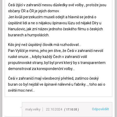
Češi žijící v zahraničí nesou důsledky své volby , protože jsou
občany ČR a ČR je jejich domov.
Jen kvůli perzekucím museli odejít a hlavně se jedná o
úspěšné lidi a ne o nějakou špinavou lůzu od nějaké Díry u
Hanušovic, jak zní název jednoho českého filmu o českých
buranech a humpolácích.
Kdo jiný než úspěšný člověk má rozhodovat…
Pan Vylíčil je mimo, jeho jen štve, že Češi v zahraničí nevolí
ruské onuce…, kdyby každý Čech v zahraničí volil
proputinovské strany, byl byl první který by s transparentem
demonstroval za korespondenční volby…
Češi v zahraničí mají všeobecný přehled, zatímco český
buran co byl nejdál ve špinavé nálevně u fabriky…, toho asi o
světě moc neví…
Odpovědět
maly.velky
22.10.2024
17:10:35