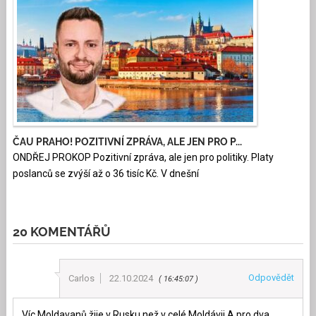
ČAU PRAHO! POZITIVNÍ ZPRÁVA, ALE JEN PRO P...
ONDŘEJ PROKOP Pozitivní zpráva, ale jen pro politiky. Platy
poslanců se zvýší až o 36 tisíc Kč. V dnešní
20 KOMENTÁŘŮ
Odpovědět
Carlos
22.10.2024
16:45:07
Víc Moldavanů žije v Rusku,než v celé Moldávii.A pro dva