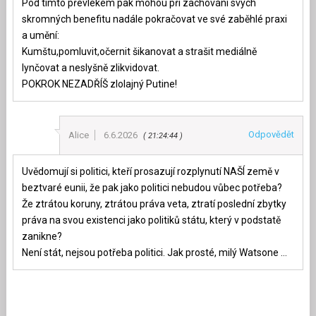
Pod tímto převlekem pak mohou při zachování svých
skromných benefitu nadále pokračovat ve své zaběhlé praxi
a umění:
Kumštu,pomluvit,očernit šikanovat a strašit mediálně
lynčovat a neslyšně zlikvidovat.
POKROK NEZADŘÍŠ zlolajný Putine!
Odpovědět
Alice
6.6.2026
21:24:44
Uvědomují si politici, kteří prosazují rozplynutí NAŠÍ země v
beztvaré eunii, že pak jako politici nebudou vůbec potřeba?
Že ztrátou koruny, ztrátou práva veta, ztratí poslední zbytky
práva na svou existenci jako politiků státu, který v podstatě
zanikne?
Není stát, nejsou potřeba politici. Jak prosté, milý Watsone …