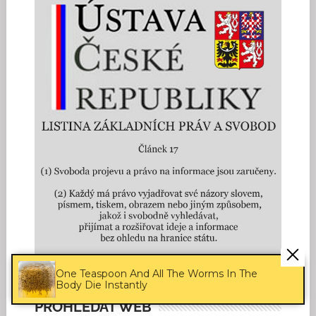
One Teaspoon And All The Worms In The
Body Die Instantly
PROHLEDAT WEB