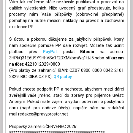
Vám tak můžeme stále nezávisle publikovat a pracovat na
dalších vylepšeních. Níže uvedený graf představuje, kolika
procenty nám Vaše příspěvky (dobrovolné předplatné)
pomáhají na nutné měsíční náklady na provoz a zachování
existence PP.
S úctou a pokorou děkujeme za jakýkoliv příspěvek, který
nám společně pomůže PP dále rozvíjet. Můžete tak učinit
platbou přes
PayPal
, poslat
Bitcoin
na adresu:
3HPkQ31E6U9Y9HhVSc1f2DXMkbmWq1ttJ5 nebo
příkazem
na účet
: 4221012329/0800
(Pro platby ze zahraničí: IBAN: CZ07 0800 0000 0042 2101
2329, BIC: GIBA CZ PX),
QR platby
Pokud chcete podpořit PP a nechcete, abychom mezi dárci
zveřejnili vaše jméno, stačí do zprávy pro příjemce uvést:
Anonym. Pokud máte zájem o vydání potvrzení o poskytnutí
daru (např. pro daňové účely), napište nám na redakční
mail
redakce@pravyprostor.net
Příspěvky za měsíc ČERVENEC 2026:
**********************************************