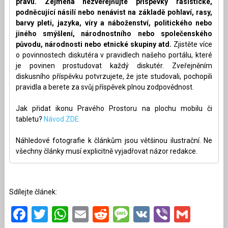
právu. Zejména nezveřejňujte příspěvky rasistické,
podněcující násilí nebo nenávist na základě pohlaví, rasy,
barvy pleti, jazyka, víry a náboženství, politického nebo
jiného smýšlení, národnostního nebo společenského
původu, národnosti nebo etnické skupiny atd.
Zjistěte více
o povinnostech diskutéra v pravidlech našeho portálu, které
je povinen prostudovat každý diskutér. Zveřejněním
diskusního příspěvku potvrzujete, že jste studovali, pochopili
pravidla a berete za svůj příspěvek plnou zodpovědnost.
Jak přidat ikonu Pravého Prostoru na plochu mobilu či
tabletu?
Návod ZDE.
Náhledové fotografie k článkům jsou většinou ilustrační. Ne
všechny články musí explicitně vyjadřovat názor redakce.
Sdílejte článek:
Facebook
Twitter
WhatsApp
Email
Reddit
Message
VK
Viber
Gmai