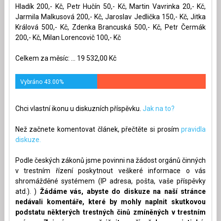
Hladík 200,- Kč, Petr Hučín 50,- Kč, Martin Vavrinka 20,- Kč,
Jarmila Malkusová 200,- Kč, Jaroslav Jedlička 150,- Kč, Jitka
Králová 500,- Kč, Zdenka Brancuská 500,- Kč, Petr Čermák
200,- Kč, Milan Lorencovič 100,- Kč
Celkem za měsíc: ... 19 532,00 Kč
Vybráno 43.00%
Chci vlastní ikonu u diskuzních příspěvku.
Jak na to?
Než začnete komentovat článek, přečtěte si prosím
pravidla
diskuze.
Podle českých zákonů jsme povinni na žádost orgánů činných
v trestním řízení poskytnout veškeré informace o vás
shromážděné systémem (IP adresa, pošta, vaše příspěvky
atd.). )
Žádáme vás, abyste do diskuze na naší stránce
nedávali komentáře, které by mohly naplnit skutkovou
podstatu některých trestných činů zmíněných v trestním