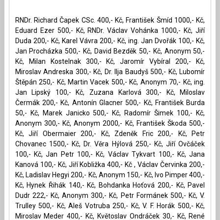
RNDr. Richard Čapek CSc. 400,- Kč, František Šmíd 1000,- Kč,
Eduard Ezer 500,- Kč, RNDr. Václav Vohánka 1000,- Kč, Jiří
Duda 200,- Kč, Karel Vávra 200,- Kč, ing. Jan Dvořák 100,- Kč,
Jan Procházka 500,- Kč, David Bezděk 50,- Kč, Anonym 50,-
Kč, Milan Kostelnak 300,- Kč, Jaromír Vybíral 200,- Kč,
Miroslav Andreska 300,- Kč, Dr. Ilja Baudyš 500,- Kč, Lubomír
Štěpán 250,- Kč, Martin Vacek 500,- Kč, Anonym 70,- Kč, ing.
Jan Lipský 100,- Kč, Zuzana Karlová 300,- Kč, Miloslav
Čermák 200,- Kč, Antonín Glacner 500,- Kč, František Burda
50,- Kč, Marek Janicko 500,- Kč, Radomír Šimek 100,- Kč,
Anonym 300,- Kč, Anonym 2000,- Kč, František Škoda 500,-
Kč, Jiří Obermaier 200,- Kč, Zdeněk Fric 200,- Kč, Petr
Chovanec 1500,- Kč, Dr. Věra Hýlová 250,- Kč, Jiří Ovčáček
100,- Kč, Jan Petr 100,- Kč, Václav Tykvart 100,- Kč, Jana
Kanová 100,- Kč, Jiří Kobližka 400,- Kč , Václav Červinka 200,-
Kč, Ladislav Hegyi 200,- Kč, Anonym 150,- Kč, Ivo Pimper 400,-
Kč, Hynek Řihák 140,- Kč, Bohdanka Hoťová 200,- Kč, Pavel
Dudr 222,- Kč, Anonym 300,- Kč, Petr Formánek 500,- Kč, V.
Trulley 500,- Kč, Aleš Votruba 250,- Kč, V. F. Horák 500,- Kč,
Miroslav Meder 400,- Kč, Květoslav Ondráček 30,- Kč, René