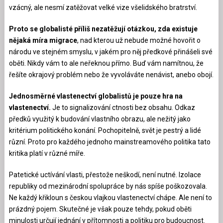
vzácný, ale nesmí zatěžovat velké vize všelidského bratrství.
Proto se globalisté příliš nezatěžují otázkou, zda existuje
nějaká míra migrace
, nad kterou už nebude možné hovořit o
národu ve stejném smyslu, v jakém pro něj předkové přinášeli své
oběti. Nikdy vám to ale neřeknou přímo. Buď vám namítnou, že
řešíte okrajový problém nebo že vyvoláváte nenávist, anebo obojí.
Jednosměrné vlastenectví globalistů je pouze hra na
vlastenectví.
Je to signalizování ctnosti bez obsahu. Odkaz
předků využitý k budování vlastního obrazu, ale nežitý jako
kritérium politického konání. Pochopitelně, svět je pestrý a lidé
různí. Proto pro každého jednoho mainstreamového politika tato
kritika platí v různé míře.
Patetické uctívání vlasti, přestože neškodí, není nutné. Izolace
republiky od mezinárodní spolupráce by nás spíše poškozovala.
Ne každý křikloun s českou vlajkou vlastenectví chápe. Ale není to
prázdný pojem. Skutečné je však pouze tehdy, pokud oběti
minulosti určují jednání v přítomnosti a politiku pro budoucnost.