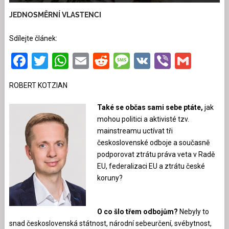
JEDNOSMĚRNÍ VLASTENCI
Sdílejte článek:
Facebook
Twitter
WhatsApp
Email
Reddit
Message
VK
Viber
Gmai
ROBERT KOTZIAN
Také se občas sami sebe ptáte,
jak
mohou politici a aktivisté tzv.
mainstreamu uctívat tři
československé odboje a současně
podporovat ztrátu práva veta v Radě
EU, federalizaci EU a ztrátu české
koruny?
O co šlo třem odbojům?
Nebyly to
snad československá státnost, národní sebeurčení, svébytnost,