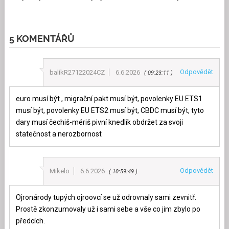
5 KOMENTÁŘŮ
Odpovědět
balíkR27122024CZ
6.6.2026
09:23:11
euro musí být , migrační pakt musí být, povolenky EU ETS1
musí být, povolenky EU ETS2 musí být, CBDC musí být, tyto
dary musí čechiš-mériš pivní knedlík obdržet za svoji
statečnost a nerozbornost
Odpovědět
Mikelo
6.6.2026
10:59:49
Ojronárody tupých ojroovcí se už odrovnaly sami zevnitř.
Prostě zkonzumovaly už i sami sebe a vše co jim zbylo po
předcích.