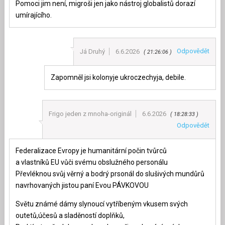
Pomoci jim není, migroši jen jako nástroj globalistů dorazí
umírajícího.
Odpovědět
Já Druhý
6.6.2026
21:26:06
Zapomněl jsi kolonyje ukroczechyja, debile.
Frigo jeden z mnoha-originál
6.6.2026
18:28:33
Odpovědět
Federalizace Evropy je humanitární počin tvůrců
a vlastníků EU vůči svému obslužného personálu
Převléknou svůj věrný a bodrý prsonál do slušivých mundůrů
navrhovaných jistou paní Evou PÁVKOVOU
Světu známé dámy slynoucí vytříbeným vkusem svých
outetů,účesů a sladěností doplňků,