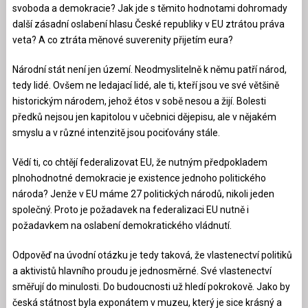
svoboda a demokracie? Jak jde s těmito hodnotami dohromady
další zásadní oslabení hlasu České republiky v EU ztrátou práva
veta? A co ztráta měnové suverenity přijetím eura?
Národní stát není jen území. Neodmyslitelně k němu patří národ,
tedy lidé. Ovšem ne ledajací lidé, ale ti, kteří jsou ve své většině
historickým národem, jehož étos v sobě nesou a žijí. Bolesti
předků nejsou jen kapitolou v učebnici dějepisu, ale v nějakém
smyslu a v různé intenzitě jsou pociťovány stále.
Vědí ti, co chtějí federalizovat EU, že nutným předpokladem
plnohodnotné demokracie je existence jednoho politického
národa? Jenže v EU máme 27 politických národů, nikoli jeden
společný. Proto je požadavek na federalizaci EU nutně i
požadavkem na oslabení demokratického vládnutí.
Odpověď na úvodní otázku je tedy taková, že vlastenectví politiků
a aktivistů hlavního proudu je jednosměrné. Své vlastenectví
směřují do minulosti. Do budoucnosti už hledí pokrokově. Jako by
česká státnost byla exponátem v muzeu, který je sice krásný a