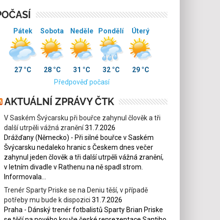
POČASÍ
Pátek
Sobota
Neděle
Pondělí
Úterý
27 °C
28 °C
31 °C
32 °C
29 °C
Předpověď počasí
AKTUÁLNÍ ZPRÁVY ČTK
V Saském Švýcarsku při bouřce zahynul člověk a tři
další utrpěli vážná zranění
31.7.2026
Drážďany (Německo) - Při silné bouřce v Saském
Švýcarsku nedaleko hranic s Českem dnes večer
zahynul jeden člověk a tři další utrpěli vážná zranění,
v letním divadle v Rathenu na ně spadl strom.
Informovala...
Trenér Sparty Priske se na Deniu těší, v případě
potřeby mu bude k dispozici
31.7.2026
Praha - Dánský trenér fotbalistů Sparty Brian Priske
se těší na nového kouče české reprezentace Santiho