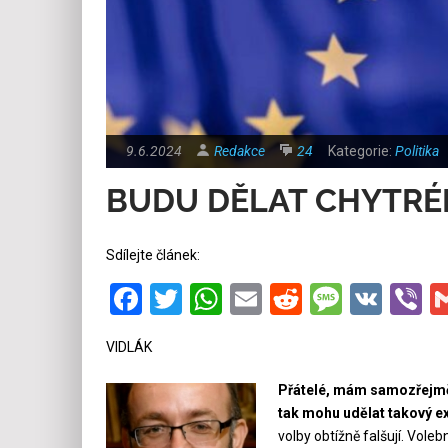
9.6.2024
Redakce
24
Kategorie:
Politika
BUDU DĚLAT CHYTR
Sdílejte článek:
Facebook
Twitter
WhatsApp
Email
Reddit
Messa
VK
V
VIDLÁK
Přátelé, mám samozřejmě 
tak mohu udělat takový exi
volby obtížně falšují. Vole