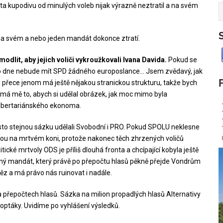
ta kupodivu od minulých voleb nijak výrazně neztratil a na svém
a svém a nebo jeden mandát dokonce ztratí.
odlit, aby jejich voliči vykroužkovali Ivana Davida.
Pokud se
do dne nebude mít SPD žádného europoslance… Jsem zvědavý, jak
a přece jenom má ještě nějakou stranickou strukturu, takže bych
jímá mě to, abych si udělal obrázek, jak moc mimo byla
ibertariánského ekonoma.
o stejnou sázku udělali Svobodní i PRO. Pokud SPOLU neklesne
edou na mrtvém koni, protože nakonec těch zhrzených voličů
tické mrtvoly ODS je příliš dlouhá fronta a chcípající kobyla ještě
čný mandát, který právě po přepočtu hlasů pěkně přejde Vondrům
těz a má právo nás ruinovat i nadále.
 přepočtech hlasů. Sázka na milion propadlých hlasů Alternativy
optáky. Uvidíme po vyhlášení výsledků.