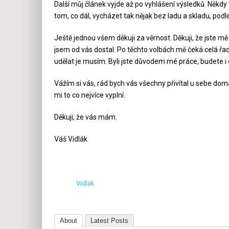
Další můj článek vyjde až po vyhlášení výsledků. Někdy 
tom, co dál, vycházet tak nějak bez ladu a skladu, podl
Ještě jednou všem děkuji za věrnost. Děkuji, že jste mě
jsem od vás dostal. Po těchto volbách mě čeká celá řa
udělat je musím. Byli jste důvodem mé práce, budete
Vážím si vás, rád bych vás všechny přivítal u sebe dom
mi to co nejvíce vyplní.
Děkuji, že vás mám.
Váš Vidlák
Vidlák
About
Latest Posts