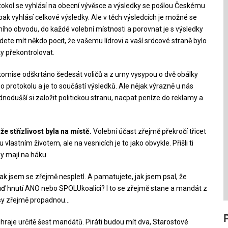
otokol se vyhlásí na obecní vývěsce a výsledky se pošlou Českému
pak vyhlásí celkové výsledky. Ale v těch výsledcích je možné se
ního obvodu, do každé volební místnosti a porovnat je s výsledky
ete mít někdo pocit, že vašemu lídrovi a vaší srdcové straně bylo
y překontrolovat.
komise odškrtáno šedesát voličů a z urny vysypou o dvě obálky
ho protokolu a je to součástí výsledků. Ale nějak výrazně u nás
ednodušší si založit politickou stranu, nacpat peníze do reklamy a
e střízlivost byla na místě.
Volební účast zřejmě překročí třicet
u vlastním životem, ale na vesnicích je to jako obvykle. Přišli ti
by mají na háku.
ak jsem se zřejmě nespletl. A pamatujete, jak jsem psal, že
uď hnutí ANO nebo SPOLUkoalici? I to se zřejmě stane a mandát z
asy zřejmě propadnou…
raje určitě šest mandátů. Piráti budou mít dva, Starostové