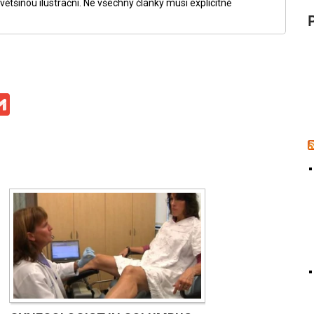
ětšinou ilustrační. Ne všechny články musí explicitně
ge
iber
Gmail