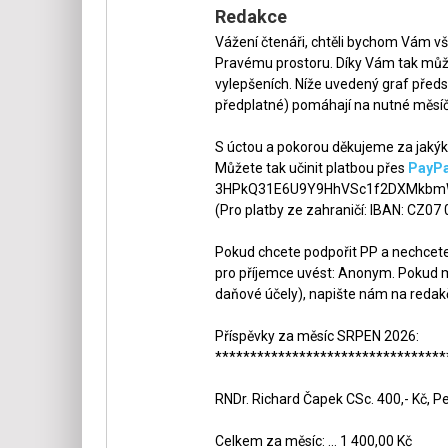
Redakce
Vážení čtenáři, chtěli bychom Vám v
Pravému prostoru. Díky Vám tak může
vylepšeních. Níže uvedený graf předs
předplatné) pomáhají na nutné měsíč
S úctou a pokorou děkujeme za jakýko
Můžete tak učinit platbou přes
PayPa
3HPkQ31E6U9Y9HhVSc1f2DXMkbmW
(Pro platby ze zahraničí: IBAN: CZ07
Pokud chcete podpořit PP a nechcete,
pro příjemce uvést: Anonym. Pokud m
daňové účely), napište nám na redak
Příspěvky za měsíc SRPEN 2026:
*********************************
RNDr. Richard Čapek CSc. 400,- Kč, Pe
Celkem za měsíc: ... 1 400,00 Kč