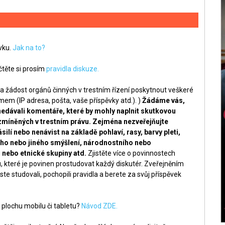
ěvku.
Jak na to?
těte si prosím
pravidla diskuze.
a žádost orgánů činných v trestním řízení poskytnout veškeré
m (IP adresa, pošta, vaše příspěvky atd.). )
Žádáme vás,
nedávali komentáře, které by mohly naplnit skutkovou
zmíněných v trestním právu. Zejména nezveřejňujte
silí nebo nenávist na základě pohlaví, rasy, barvy pleti,
ckého nebo jiného smýšlení, národnostního nebo
nebo etnické skupiny atd.
Zjistěte více o povinnostech
, které je povinen prostudovat každý diskutér. Zveřejněním
ste studovali, pochopili pravidla a berete za svůj příspěvek
 plochu mobilu či tabletu?
Návod ZDE.