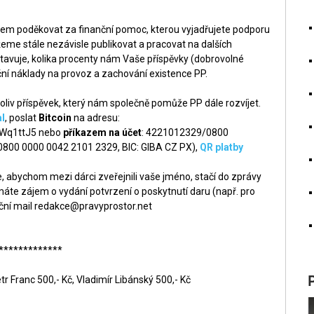
šem poděkovat za finanční pomoc, kterou vyjadřujete podporu
me stále nezávisle publikovat a pracovat na dalších
tavuje, kolika procenty nám Vaše příspěvky (dobrovolné
ní náklady na provoz a zachování existence PP.
liv příspěvek, který nám společně pomůže PP dále rozvíjet.
l
, poslat
Bitcoin
na adresu:
q1ttJ5 nebo
příkazem na účet
: 4221012329/0800
 0800 0000 0042 2101 2329, BIC: GIBA CZ PX),
QR platby
 abychom mezi dárci zveřejnili vaše jméno, stačí do zprávy
áte zájem o vydání potvrzení o poskytnutí daru (např. pro
ční mail
redakce@pravyprostor.net
*************
tr Franc 500,- Kč, Vladimír Libánský 500,- Kč