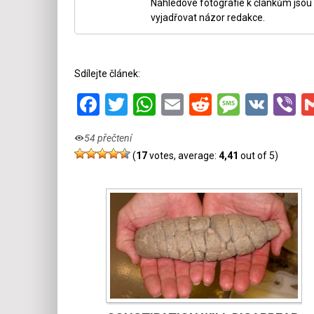
Náhledové fotografie k článkům jsou v
vyjadřovat názor redakce.
Sdílejte článek:
Facebook
Twitter
WhatsApp
Email
Reddit
Messa
VK
V
54 přečtení
(
17
votes, average:
4,41
out of 5)