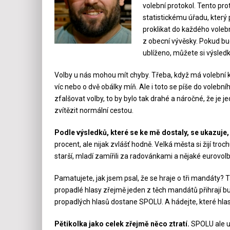
volební protokol. Tento pr
statistickému úřadu, který 
proklikat do každého voleb
z obecní vývěsky. Pokud bud
ublíženo, můžete si výsledk
Volby u nás mohou mít chyby. Třeba, když má volební 
víc nebo o dvě obálky míň. Ale i toto se píše do volební
zfalšovat volby, to by bylo tak drahé a náročné, že je j
zvítězit normální cestou.
Podle výsledků, které se ke mě dostaly, se ukazuje, ž
procent, ale nijak zvlášť hodně. Velká města si žijí troch
starší, mladí zamířili za radovánkami a nějaké eurovol
Pamatujete, jak jsem psal, že se hraje o tři mandáty? T
propadlé hlasy zřejmě jeden z těch mandátů přihrají b
propadlých hlasů dostane SPOLU. A hádejte, které hl
Pětikolka jako celek zřejmě něco ztratí.
SPOLU ale uh