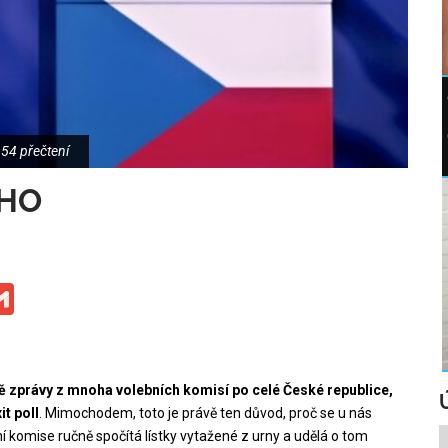
54 přečtení
ÉHO
ge
iber
Gmail
zprávy z mnoha volebních komisí po celé České republice,
t poll
. Mimochodem, toto je právě ten důvod, proč se u nás
bní komise ručně spočítá lístky vytažené z urny a udělá o tom