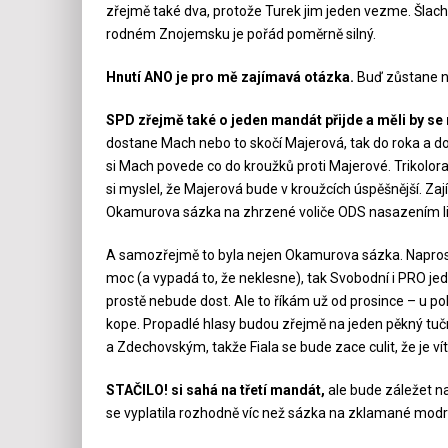
zřejmě také dva, protože Turek jim jeden vezme. Šlach
rodném Znojemsku je pořád poměrně silný.
Hnutí ANO je pro mě zajímavá otázka.
Buď zůstane n
SPD zřejmě také o jeden mandát přijde a měli by se m
dostane Mach nebo to skočí Majerová, tak do roka a 
si Mach povede co do kroužků proti Majerové. Trikolor
si myslel, že Majerová bude v kroužcích úspěšnější. Za
Okamurova sázka na zhrzené voliče ODS nasazením l
A samozřejmě to byla nejen Okamurova sázka. Naprost
moc (a vypadá to, že neklesne), tak Svobodní i PRO j
prostě nebude dost. Ale to říkám už od prosince – u poli
kope. Propadlé hlasy budou zřejmě na jeden pěkný tu
a Zdechovským, takže Fiala se bude zace culit, že je ví
STAČILO! si sahá na třetí mandát,
ale bude záležet na
se vyplatila rozhodně víc než sázka na zklamané modr