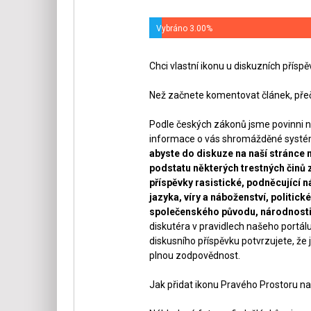
Vybráno 3.00%
Chci vlastní ikonu u diskuzních přísp
Než začnete komentovat článek, přeč
Podle českých zákonů jsme povinni n
informace o vás shromážděné systéme
abyste do diskuze na naší stránce 
podstatu některých trestných činů 
příspěvky rasistické, podněcující ná
jazyka, víry a náboženství, politi
společenského původu, národnosti 
diskutéra v pravidlech našeho portálu
diskusního příspěvku potvrzujete, že j
plnou zodpovědnost.
Jak přidat ikonu Pravého Prostoru na