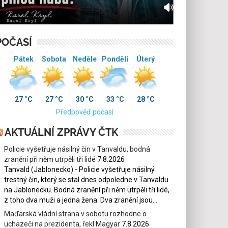
POČASÍ
Pátek
Sobota
Neděle
Pondělí
Úterý
27 °C
27 °C
30 °C
33 °C
28 °C
Předpověď počasí
AKTUÁLNÍ ZPRÁVY ČTK
Policie vyšetřuje násilný čin v Tanvaldu, bodná
zranění při něm utrpěli tři lidé
7.8.2026
Tanvald (Jablonecko) - Policie vyšetřuje násilný
trestný čin, který se stal dnes odpoledne v Tanvaldu
na Jablonecku. Bodná zranění při něm utrpěli tři lidé,
z toho dva muži a jedna žena. Dva zranění jsou...
Maďarská vládní strana v sobotu rozhodne o
uchazeči na prezidenta, řekl Magyar
7.8.2026