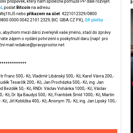
liv příspěvek, který nám společně pomůže PP dále rozvíjet.
l
, poslat
Bitcoin
na adresu:
q1ttJ5 nebo
příkazem na účet
: 4221012329/0800
 0800 0000 0042 2101 2329, BIC: GIBA CZ PX),
QR platby
 abychom mezi dárci zveřejnili vaše jméno, stačí do zprávy
áte zájem o vydání potvrzení o poskytnutí daru (např. pro
ční mail
redakce@pravyprostor.net
*************
r Franc 500,- Kč, Vladimír Libánský 500,- Kč, Karel Vávra 200,-
Luděk Tesarčík 200,- Kč, Jan Procházka 500,- Kč, ing. Jan
id Bezděk 50,- Kč, RNDr. Václav Vohánka 1000,- Kč, Václav
- Kč, Dr. Ilja Baudyš 500,- Kč, František Šmíd 1000,- Kč, Martin
 Kč, Jiří Kobližka 400,- Kč, Anonym 70,- Kč, ing. Jan Lipský 100,-