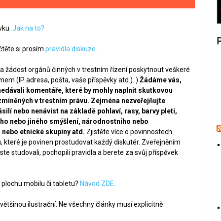
ěvku.
Jak na to?
těte si prosím
pravidla diskuze.
a žádost orgánů činných v trestním řízení poskytnout veškeré
m (IP adresa, pošta, vaše příspěvky atd.). )
Žádáme vás,
nedávali komentáře, které by mohly naplnit skutkovou
zmíněných v trestním právu. Zejména nezveřejňujte
silí nebo nenávist na základě pohlaví, rasy, barvy pleti,
ckého nebo jiného smýšlení, národnostního nebo
nebo etnické skupiny atd.
Zjistěte více o povinnostech
, které je povinen prostudovat každý diskutér. Zveřejněním
ste studovali, pochopili pravidla a berete za svůj příspěvek
 plochu mobilu či tabletu?
Návod ZDE.
ětšinou ilustrační. Ne všechny články musí explicitně