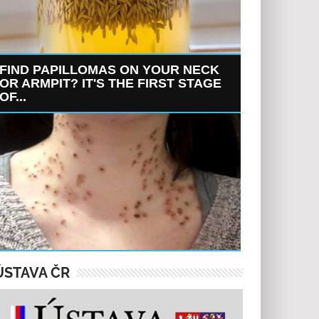
FIND PAPILLOMAS ON YOUR NECK
OR ARMPIT? IT'S THE FIRST STAGE
OF...
ÚSTAVA ČR