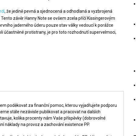
rdí
, že jedině pevná a sjednocená a odhodlaná a vyzbrojená
. Tento závěr Hanny Note se ovšem zcela příčí Kissingerovým
prvního jaderného úderu pouze stav války vedoucí k porážce
oli účastněné protistrany, je pro toto rozhodnutí supervelmoci,
šem poděkovat za finanční pomoc, kterou vyjadřujete podporu
me stále nezávisle publikovat a pracovat na dalších
tavuje, kolika procenty nám Vaše příspěvky (dobrovolné
ní náklady na provoz a zachování existence PP.