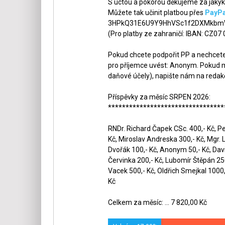
S úctou a pokorou děkujeme za jakýko
Můžete tak učinit platbou přes
PayPa
3HPkQ31E6U9Y9HhVSc1f2DXMkbmW
(Pro platby ze zahraničí: IBAN: CZ07
Pokud chcete podpořit PP a nechcete,
pro příjemce uvést: Anonym. Pokud m
daňové účely), napište nám na redak
Příspěvky za měsíc SRPEN 2026:
*********************************
RNDr. Richard Čapek CSc. 400,- Kč, Pet
Kč, Miroslav Andreska 300,- Kč, Mgr. 
Dvořák 100,- Kč, Anonym 50,- Kč, Dav
Červinka 200,- Kč, Lubomír Štěpán 250,
Vacek 500,- Kč, Oldřich Smejkal 1000,-
Kč
Celkem za měsíc: ... 7 820,00 Kč