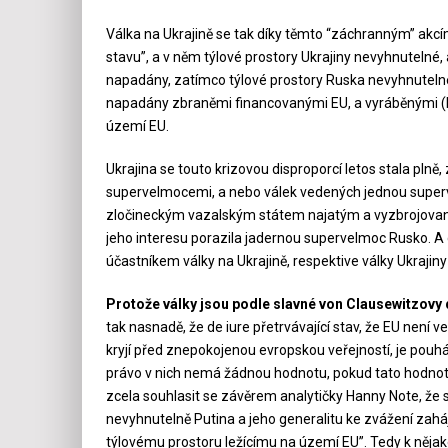
Válka na Ukrajině se tak díky těmto “záchranným” akc
stavu”, a v něm týlové prostory Ukrajiny nevyhnutelné,
napadány, zatímco týlové prostory Ruska nevyhnutelné, 
napadány zbraněmi financovanými EU, a vyráběnými (
území EU.
Ukrajina se touto krizovou disproporcí letos stala plně
supervelmocemi, a nebo válek vedených jednou superve
zločineckým vazalským státem najatým a vyzbrojovan
jeho interesu porazila jadernou supervelmoc Rusko. A
účastníkem války na Ukrajině, respektive války Ukrajiny
Protože války jsou podle slavné von Clausewitzovy d
tak nasnadě, že de iure přetrvávající stav, že EU není
kryjí před znepokojenou evropskou veřejností, je pouhá
právo v nich nemá žádnou hodnotu, pokud tato hodnota
zcela souhlasit se závěrem analytičky Hanny Note, že st
nevyhnutelně Putina a jeho generalitu ke zvážení zahá
týlovému prostoru ležícímu na území EU”. Tedy k nějak