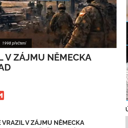
1998 přečtení
L V ZÁJMU NĚMECKA
AD
ge
iber
Gmail
 VRAZIL V ZÁJMU NĚMECKA