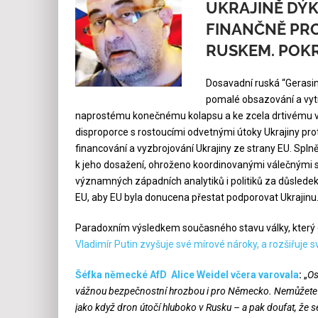
UKRAJINĚ DÝKU
FINANČNĚ PRO
RUSKEM. POK
Dosavadní ruská “Gerasim
pomalé obsazování a vytr
naprostému konečnému kolapsu a ke zcela drtivému vítě
disproporce s rostoucími odvetnými útoky Ukrajiny pr
financování a vyzbrojování Ukrajiny ze strany EU. Spln
k jeho dosažení, ohroženo koordinovanými válečnými sp
významných západních analytiků i politiků za důslede
EU, aby EU byla donucena přestat podporovat Ukrajinu
Paradoxním výsledkem současného stavu války, který doc
Vladimír Putin zvyšuje své mírové nároky, a rozšiřuje
Šéfka německé AfD Alice Weidel včera varovala
:
„
Os
vážnou bezpečnostní hrozbou i pro Německo. Nemůžete
jako když dron útočí hluboko v Rusku – a pak doufat, že s