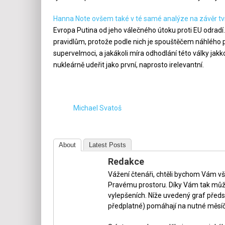
Hanna Note ovšem také v té samé analýze na závěr tv
Evropa Putina od jeho válečného útoku proti EU odradí
pravidlům, protože podle nich je spouštěčem náhlého 
supervelmoci, a jakákoli míra odhodlání této války jakk
nukleárně udeřit jako první, naprosto irelevantní.
Michael Svatoš
About
Latest Posts
Redakce
Vážení čtenáři, chtěli bychom Vám v
Pravému prostoru. Díky Vám tak může
vylepšeních. Níže uvedený graf předs
předplatné) pomáhají na nutné měsíč