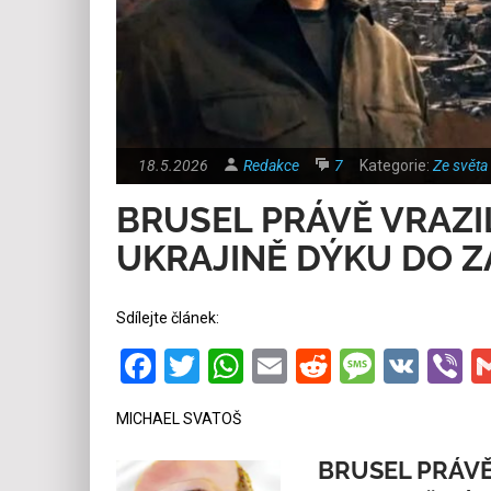
18.5.2026
Redakce
7
Kategorie:
Ze světa
BRUSEL PRÁVĚ VRAZI
UKRAJINĚ DÝKU DO Z
Sdílejte článek:
Facebook
Twitter
WhatsApp
Email
Reddit
Messa
VK
V
MICHAEL SVATOŠ
BRUSEL PRÁVĚ