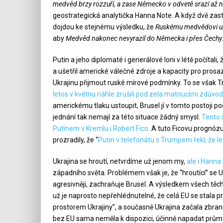
medvěd brzy rozzuří, a zase Německo v odvetě srazí až n
geostrategická analytička Hanna Note. A když dvě zas
dojdou ke stejnému výsledku, že
Ruskému medvědovi už 
aby
Medvěd nakonec nevyrazil do Německa i přes Čechy
Putin a jeho diplomaté i generálové loni v létě počítali,
a ušetřil americké válečné zdroje a kapacity pro prosa
Ukrajinu přijmout ruské mírové podmínky. To se však T
letos v květnu náhle zrušili pod zela matoucími zdův
americkému tlaku ustoupit, Brusel jí v tomto postoji p
jednání tak nemají za této situace žádný smysl.
Tento s
Putinem v Kremlu i Robert Fico
. A tuto Ficovu prognózu
prozradily, že “
Putin v telefonátu s Trumpem řekl, že l
Ukrajina se hroutí, netvrdíme už jenom my,
ale i Hanna
západního světa. Problémem však je, že “hroutící” se U
agresivněji, zachraňuje Brusel. A výsledkem všech těc
už je naprosto nepřehlédnutelné, že celá EU se stala 
prostorem Ukrajiny”, a současně Ukrajina začala zbraně
bez EU sama neměla k dispozici, účinně napadat průmysl