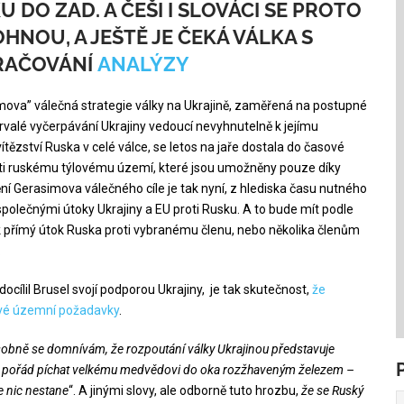
 DO ZAD. A ČEŠI I SLOVÁCI SE PROTO
HNOU, A JEŠTĚ JE ČEKÁ VÁLKA S
RAČOVÁNÍ
ANALÝZY
ova” válečná strategie války na Ukrajině, zaměřená na postupné
valé vyčerpávání Ukrajiny vedoucí nevyhnutelně k jejímu
zství Ruska v celé válce, se letos na jaře dostala do časové
oti ruskému týlovému území, které jsou umožněny pouze díky
ění Gerasimova válečného cíle je tak nyní, z hlediska času nutného
olečnými útoky Ukrajiny a EU proti Rusku. A to bude mít podle
k přímý útok Ruska proti vybranému členu, nebo několika členům
.
ílil Brusel svojí podporou Ukrajiny, je tak skutečnost,
že
 své územní požadavky
.
obně se domnívám, že rozpoutání války Ukrajinou představuje
 pořád píchat velkému medvědovi do oka rozžhaveným železem –
e nic nestane
“. A jinými slovy, ale odborně tuto hrozbu,
že se Ruský