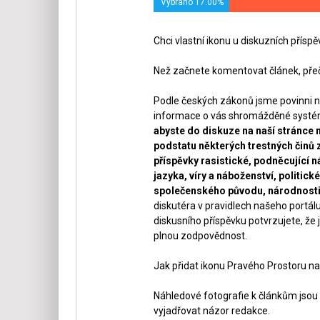
Vybráno 17.00%
Chci vlastní ikonu u diskuzních přísp
Než začnete komentovat článek, přeč
Podle českých zákonů jsme povinni n
informace o vás shromážděné systéme
abyste do diskuze na naší stránce 
podstatu některých trestných činů 
příspěvky rasistické, podněcující ná
jazyka, víry a náboženství, politi
společenského původu, národnosti 
diskutéra v pravidlech našeho portálu
diskusního příspěvku potvrzujete, že j
plnou zodpovědnost.
Jak přidat ikonu Pravého Prostoru na
Náhledové fotografie k článkům jsou v
vyjadřovat názor redakce.