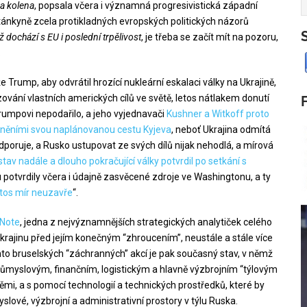
a kolena
, popsala včera i významná progresivistická západní
tánkyně zcela protikladných evropských politických názorů
dochází s EU i poslední trpělivost
, je třeba se začít mít na pozoru,
.
 že Trump, aby odvrátil hrozící nukleární eskalaci války na Ukrajině,
zování vlastních amerických cílů ve světě, letos nátlakem donutí
rumpovi nepodařilo, a jeho vyjednavači
Kushner a Witkoff proto
odněními svou naplánovanou cestu Kyjeva
, neboť Ukrajina odmítá
odporuje, a Rusko ustupovat ze svých dílů nijak nehodlá, a mírová
tav nadále a dlouho pokračující války potvrdil po setkání s
 potvrdily včera i údajně zasvěcené zdroje ve Washingtonu, a ty
etos mír neuzavře
“.
 Note
, jedna z nejvýznamnějších strategických analytiček celého
krajinu před jejím konečným “zhroucením”, neustále a stále více
hto bruselských “záchranných” akcí je pak současný stav, v němž
průmyslovým, finančním, logistickým a hlavně výzbrojním “týlovým
mi, a s pomocí technologií a technických prostředků, které by
ové, výzbrojní a administrativní prostory v týlu Ruska.