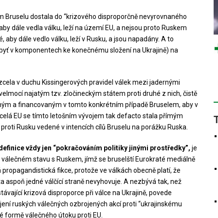
ím Bruselu dostala do “krizového disproporčně nevyrovnaného
 aby dále vedla válku, leží na území EU, a nejsou proto Ruskem
aby dále vedlo válku, leží v Rusku, a jsou napadány. A to
byť v komponentech ke konečnému složení na Ukrajině) na
, zcela v duchu Kissingerových pravidel válek mezi jadernými
lmocí najatým tzv. zločineckým státem proti druhé z nich, čistě
ým a financovaným v tomto konkrétním případě Bruselem, aby v
 celá EU se tímto letošním vývojem tak defacto stala přímým
 proti Rusku vedené v intencích cílů Bruselu na porážku Ruska.
efinice vždy jen “pokračováním politiky jinými prostředky”,
je
 ve válečném stavu s Ruskem, jímž se bruselští Eurokraté mediálně
 propagandistická fikce, protože ve válkách obecně platí, že
 aspoň jedné válčící straně nevyhovuje. A nezbývá tak, než
ávající krizová disproporce při válce na Ukrajině, povede
jení ruských válečných ozbrojených akcí proti “ukrajinskému
é formě válečného útoku proti EU.