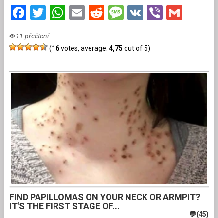
Facebook
Twitter
WhatsApp
Email
Reddit
Message
VK
Viber
Gmai
11 přečtení
(
16
votes, average:
4,75
out of 5)
FIND PAPILLOMAS ON YOUR NECK OR ARMPIT?
IT'S THE FIRST STAGE OF...