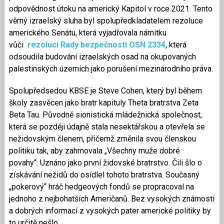
odpovědnost útoku na americký Kapitol v roce 2021. Tento
věrný izraelský sluha byl spolupředkladatelem rezoluce
amerického Senátu, která vyjadřovala námitku
vůči
rezoluci Rady bezpečnosti OSN 2334
, která
odsoudila budování izraelských osad na okupovaných
palestinských územích jako porušení mezinárodního práva.
Spolupředsedou KBSE je Steve Cohen, který byl během
školy zasvěcen jako bratr kapituly Theta bratrstva Zeta
Beta Tau. Původně sionistická mládežnická společnost,
která se později údajně stala nesektářskou a otevřela se
nežidovským členem, přičemž změnila svou členskou
politiku tak, aby zahrnovala „Všechny muže dobré
povahy“. Uznáno jako první židovské bratrstvo. Čili šlo o
získávání nežidů do osídlel tohoto bratrstva. Současný
„pokerový“ hráč hedgeových fondů se propracoval na
jednoho z nejbohatších Američanů. Bez vysokých známostí
a dobrých informací z vysokých pater americké politiky by
to určitě nešlo.