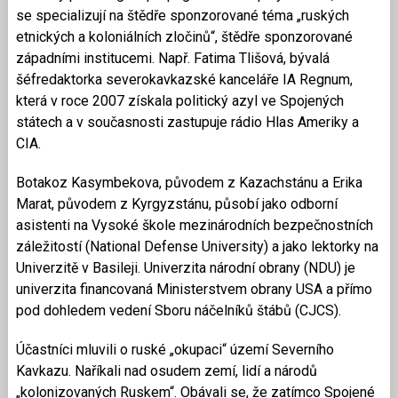
se specializují na štědře sponzorované téma „ruských
etnických a koloniálních zločinů“, štědře sponzorované
západními institucemi. Např. Fatima Tlišová, bývalá
šéfredaktorka severokavkazské kanceláře IA Regnum,
která v roce 2007 získala politický azyl ve Spojených
státech a v současnosti zastupuje rádio Hlas Ameriky a
CIA.
Botakoz Kasymbekova, původem z Kazachstánu a Erika
Marat, původem z Kyrgyzstánu, působí jako odborní
asistenti na Vysoké škole mezinárodních bezpečnostních
záležitostí (National Defense University) a jako lektorky na
Univerzitě v Basileji. Univerzita národní obrany (NDU) je
univerzita financovaná Ministerstvem obrany USA a přímo
pod dohledem vedení Sboru náčelníků štábů (CJCS).
Účastníci mluvili o ruské „okupaci“ území Severního
Kavkazu. Naříkali nad osudem zemí, lidí a národů
„kolonizovaných Ruskem“. Obávali se, že zatímco Spojené