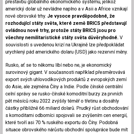
přestavbu globálního ekonomického systému, jelikož
americký dolar už nevládne naplno a v Asii a Africe vznikají
nové obrovské trhy.
Je vysoce pravděpodobné, že
rozhodující státy světa, které země BRICS představují
ovládnou nové trhy, protože státy BRICS jsou pro
všechny nemilitaristické státy světa důvěryhodné.
V
souvislosti s uvedenou krizí na Ukrajině lze předpokládat
urychlený pád amerického dolaru (USD) jako rezervní měny.
Rusko, ať se to někomu líbí nebo ne, je ekonomický
surovinový gigant. V současnosti například přesměrovává
export svých uhlovodíkových produktů z evropských zemí
do Asie, ale zejména Číny a Indie. Podle čínské centrální
celní správy se rusko-čínské komoditní burzy za prvních
pět měsíců roku 2022 zvýšily téměř o třetinu a dosáhly
částky přibližně 66 miliard dolarů. Prudký růst obchodování
s komoditami odborníci spojovali se zvýšením cen energií,
které tvoří asi 70 % ruského exportu do Číny. Podobná
situace obrovského nárůstu obchodní spolupráce bude mít