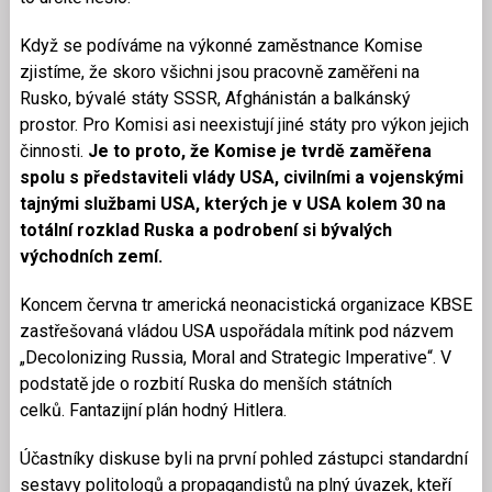
Když se podíváme na výkonné zaměstnance Komise
zjistíme, že skoro všichni jsou pracovně zaměřeni na
Rusko, bývalé státy SSSR, Afghánistán a balkánský
prostor. Pro Komisi asi neexistují jiné státy pro výkon jejich
činnosti.
Je to proto, že Komise je tvrdě zaměřena
spolu s představiteli vlády USA, civilními a vojenskými
tajnými službami USA, kterých je v USA kolem 30 na
totální rozklad Ruska a podrobení si bývalých
východních zemí.
Koncem června tr americká neonacistická organizace KBSE
zastřešovaná vládou USA uspořádala mítink pod názvem
„Decolonizing Russia, Moral and Strategic Imperative“. V
podstatě jde o rozbití Ruska do menších státních
celků. Fantazijní plán hodný Hitlera.
Účastníky diskuse byli na první pohled zástupci standardní
sestavy politologů a propagandistů na plný úvazek, kteří