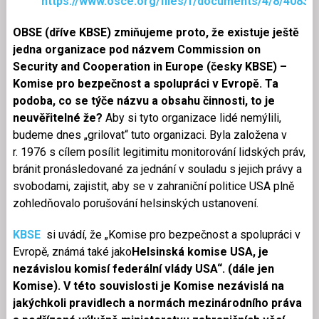
https://www.osce.org/files/f/documents/4/8/40834
OBSE (dříve KBSE) zmiňujeme proto, že existuje ještě
jedna organizace pod názvem Commission on
Security and Cooperation in Europe (česky KBSE) –
Komise pro bezpečnost a spolupráci v Evropě. Ta
podoba, co se týče názvu a obsahu činnosti, to je
neuvěřitelné že?
Aby si tyto organizace lidé nemýlili,
budeme dnes „grilovat“ tuto organizaci. Byla založena v
r. 1976 s cílem posílit legitimitu monitorování lidských práv,
bránit pronásledované za jednání v souladu s jejich právy a
svobodami, zajistit, aby se v zahraniční politice USA plně
zohledňovalo porušování helsinských ustanovení.
KBSE
si uvádí, že „Komise pro bezpečnost a spolupráci v
Evropě, známá také jako
Helsinská komise USA, je
nezávislou komisí federální vlády USA“. (dále jen
Komise).
V této souvislosti je Komise nezávislá na
jakýchkoli pravidlech a normách mezinárodního práva