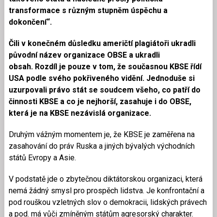
transformace s různým stupněm úspěchu a
dokončení“.
Čili v konečném důsledku američtí plagiátoři ukradli
původní název organizace OBSE a ukradli
obsah. Rozdíl je pouze v tom, že současnou KBSE řídí
USA podle svého pokřiveného vidění. Jednoduše si
uzurpovali právo stát se soudcem všeho, co patří do
činnosti KBSE a co je nejhorší, zasahuje i do OBSE,
která je na KBSE nezávislá organizace.
Druhým vážným momentem je, že KBSE je zaměřena na
zasahování do práv Ruska a jiných bývalých východních
států Evropy a Asie.
V podstatě jde o zbytečnou diktátorskou organizaci, která
nemá žádný smysl pro prospěch lidstva. Je konfrontační a
pod rouškou vzletných slov o demokracii, lidských právech
a pod. má vůči zmíněným státům agresorský charakter.