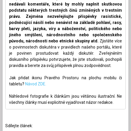
nedávali komentáře, které by mohly naplnit skutkovou
podstatu některých trestných činů zmíněných v trestním
právu. Zejména nezveřejňujte příspěvky rasistické,
podněcující násilí nebo nenávist na základě pohlaví, rasy,
barvy pleti, jazyka, víry a náboženství, politického nebo
jiného smýšlení, národnostního nebo společenského
původu, národnosti nebo etnické skupiny atd.
Zjistěte více
o povinnostech diskutéra v pravidlech našeho portálu, které
je povinen prostudovat každý diskutér. Zveřejněním
diskusního příspěvku potvrzujete, že jste studovali, pochopili
pravidla a berete za svůj příspěvek plnou zodpovědnost.
Jak přidat ikonu Pravého Prostoru na plochu mobilu či
tabletu?
Návod ZDE.
Náhledové fotografie k článkům jsou většinou ilustrační. Ne
všechny články musí explicitně vyjadřovat názor redakce.
Sdílejte článek: