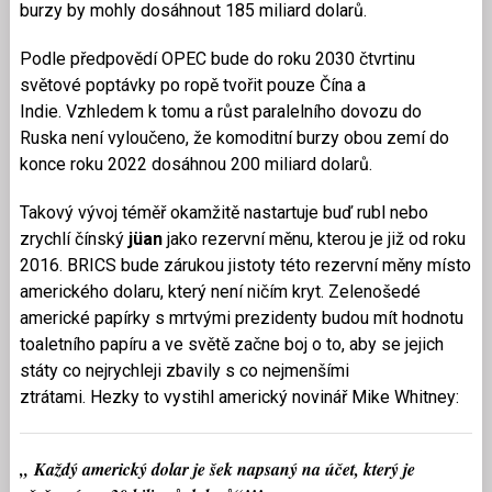
burzy by mohly dosáhnout 185 miliard dolarů.
Podle předpovědí OPEC bude do roku 2030 čtvrtinu
světové poptávky po ropě tvořit pouze Čína a
Indie. Vzhledem k tomu a růst paralelního dovozu do
Ruska není vyloučeno, že komoditní burzy obou zemí do
konce roku 2022 dosáhnou 200 miliard dolarů.
Takový vývoj téměř okamžitě nastartuje buď rubl nebo
zrychlí čínský
jüan
jako rezervní měnu, kterou je již od roku
2016. BRICS bude zárukou jistoty této rezervní měny místo
amerického dolaru, který není ničím kryt. Zelenošedé
americké papírky s mrtvými prezidenty budou mít hodnotu
toaletního papíru a ve světě začne boj o to, aby se jejich
státy co nejrychleji zbavily s co nejmenšími
ztrátami. Hezky to vystihl americký novinář Mike Whitney:
„
Každý americký dolar je šek napsaný na účet, který je