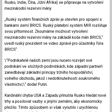
Rusko, Indie, Čína, Jižní Afrika) se připravuje na vytvoření
mezinárodní rezervní měny.
„Ruský systém finančních zpráv je otevřen pro spojení s
bankami zemí BRICS. Ruský platební systém MIR rozšiřuje
svou přítomnost. Zkoumáme možnost vytvoření
mezinárodní rezervní měny na základě koše měn BRICS,“
uvedl ruský prezident ve video zprávě pro účastníky fóra
BRICS“.
\“Podnikatelé našich zemí jsou nuceni rozvíjet své
podnikání ve složitých podmínkách, kde západní partneři
zanedbávají základní principy tržního hospodářství,
volného obchodu, jakož i nedotknutelnosti soukromého
vlastnictví,\“ dodal Putin.
Kardinální chyba USA a Západu přinutila Rusko hledat nové
trhy a posilovat vazby s jinými zeměmi, aby ekonomicky
přežilo. Tímto způsobem si však vynutilo i urychlenou