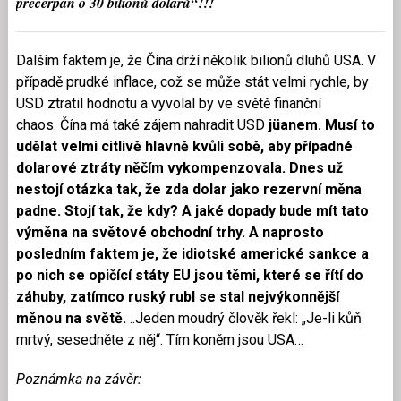
přečerpán o 30 bilionů dolarů“!!!
Dalším faktem je, že Čína drží několik bilionů dluhů USA. V
případě prudké inflace, což se může stát velmi rychle, by
USD ztratil hodnotu a vyvolal by ve světě finanční
chaos. Čína má také zájem nahradit USD
jüanem. Musí to
udělat velmi citlivě hlavně kvůli sobě, aby případné
dolarové ztráty něčím vykompenzovala. Dnes už
nestojí otázka tak, že zda dolar jako rezervní měna
padne. Stojí tak, že kdy? A jaké dopady bude mít tato
výměna na světové obchodní trhy. A naprosto
posledním faktem je, že idiotské americké sankce a
po nich se opičící státy EU jsou těmi, které se řítí do
záhuby, zatímco ruský rubl se stal nejvýkonnější
měnou na světě.
..Jeden moudrý člověk řekl: „Je-li kůň
mrtvý, sesedněte z něj“. Tím koněm jsou USA…
Poznámka na závěr: