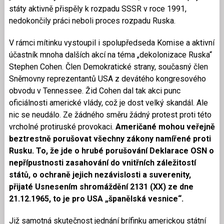
státy aktivně přispěly k rozpadu SSSR v roce 1991,
nedokončily práci neboli proces rozpadu Ruska.
V rámci mítinku vystoupil i spolupředseda Komise a aktivní
účastník mnoha dalších akcí na téma „dekolonizace Ruska“
Stephen Cohen. Člen Demokratické strany, současný člen
Sněmovny reprezentantů USA z devátého kongresového
obvodu v Tennessee. Žid Cohen dal tak akci punc
oficiálnosti americké vlády, což je dost velký skandál. Ale
nic se neudálo. Ze žádného směru žádný protest proti této
vrcholné protiruské provokaci.
Američané mohou veřejně
beztrestně porušovat všechny zákony namířené proti
Rusku. To, že jde o hrubé porušování Deklarace OSN o
nepřípustnosti zasahování do vnitřních záležitostí
států, o ochraně jejich nezávislosti a suverenity,
přijaté Usnesením shromáždění 2131 (XX) ze dne
21.12.1965, to je pro USA „španělská vesnice“.
Již samotná skutečnost jednání brífinku americkou státní