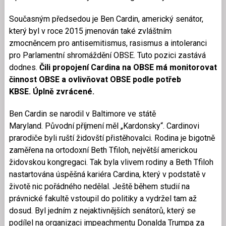
Současným předsedou je Ben Cardin, americký senátor,
který byl v roce 2015 jmenován také zvláštním
zmocněncem pro antisemitismus, rasismus a intoleranci
pro Parlamentní shromáždění OBSE. Tuto pozici zastává
dodnes.
Čili propojení Cardina na OBSE má monitorovat
činnost OBSE a ovlivňovat OBSE podle potřeb
KBSE. Úplně zvrácené.
Ben Cardin se narodil v Baltimore ve státě
Maryland. Původní příjmení měl „Kardonsky“. Cardinovi
prarodiče byli ruští židovští přistěhovalci. Rodina je bigotně
zaměřena na ortodoxní Beth Tfiloh, největší americkou
židovskou kongregaci. Tak byla vlivem rodiny a Beth Tfiloh
nastartována úspěšná kariéra Cardina, který v podstatě v
životě nic pořádného nedělal. Ještě během studií na
právnické fakultě vstoupil do politiky a vydržel tam až
dosud. Byl jedním z nejaktivnějších senátorů, který se
podílel na organizaci impeachmentu Donalda Trumpa za