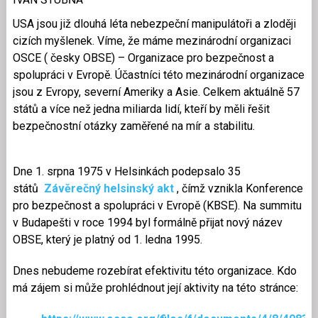
USA jsou již dlouhá léta nebezpeční manipulátoři a zloději
cizích myšlenek. Víme, že máme mezinárodní organizaci
OSCE ( česky OBSE) – Organizace pro bezpečnost a
spolupráci v Evropě. Účastníci této mezinárodní organizace
jsou z Evropy, severní Ameriky a Asie. Celkem aktuálně 57
států a více než jedna miliarda lidí, kteří by měli řešit
bezpečnostní otázky zaměřené na mír a stabilitu.
Dne 1. srpna 1975 v Helsinkách podepsalo 35
států
Závěrečný helsinský akt
, čímž vznikla Konference
pro bezpečnost a spolupráci v Evropě (KBSE). Na summitu
v Budapešti v roce 1994 byl formálně přijat nový název
OBSE, který je platný od 1. ledna 1995.
Dnes nebudeme rozebírat efektivitu této organizace. Kdo
má zájem si může prohlédnout její aktivity na této stránce: