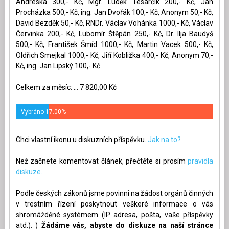
Andreska 300,- Kč, Mgr. Luděk Tesarčík 200,- Kč, Jan
Procházka 500,- Kč, ing. Jan Dvořák 100,- Kč, Anonym 50,- Kč,
David Bezděk 50,- Kč, RNDr. Václav Vohánka 1000,- Kč, Václav
Červinka 200,- Kč, Lubomír Štěpán 250,- Kč, Dr. Ilja Baudyš
500,- Kč, František Šmíd 1000,- Kč, Martin Vacek 500,- Kč,
Oldřich Smejkal 1000,- Kč, Jiří Kobližka 400,- Kč, Anonym 70,-
Kč, ing. Jan Lipský 100,- Kč
Celkem za měsíc: ... 7 820,00 Kč
Vybráno 17.00%
Chci vlastní ikonu u diskuzních příspěvku.
Jak na to?
Než začnete komentovat článek, přečtěte si prosím
pravidla
diskuze.
Podle českých zákonů jsme povinni na žádost orgánů činných
v trestním řízení poskytnout veškeré informace o vás
shromážděné systémem (IP adresa, pošta, vaše příspěvky
atd.). )
Žádáme vás, abyste do diskuze na naší stránce