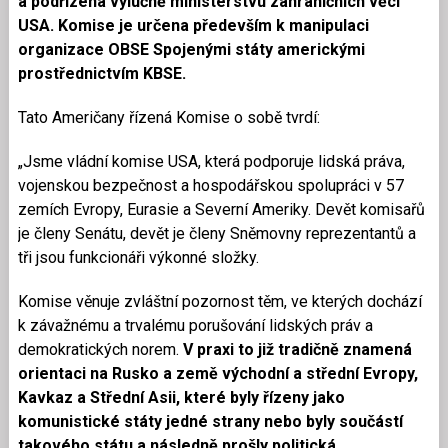
a podřízená výlučně ministerstvu zahraničních věcí
USA. Komise je určena především k manipulaci
organizace OBSE Spojenými státy americkými
prostřednictvím KBSE.
Tato Američany řízená Komise o sobě tvrdí:
„Jsme vládní komise USA, která podporuje lidská práva,
vojenskou bezpečnost a hospodářskou spolupráci v 57
zemích Evropy, Eurasie a Severní Ameriky. Devět komisařů
je členy Senátu, devět je členy Sněmovny reprezentantů a
tři jsou funkcionáři výkonné složky.
Komise věnuje zvláštní pozornost těm, ve kterých dochází
k závažnému a trvalému porušování lidských práv a
demokratických norem.
V praxi to již tradičně znamená
orientaci na Rusko a země východní a střední Evropy,
Kavkaz a Střední Asii, které byly řízeny jako
komunistické státy jedné strany nebo byly součástí
takového státu a následně prošly politická