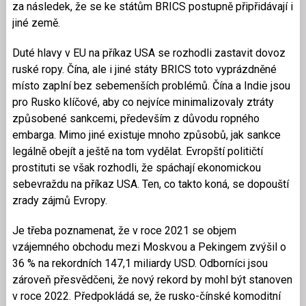
za následek, že se ke státům BRICS postupně připřidávají i
jiné země.
Duté hlavy v EU na příkaz USA se rozhodli zastavit dovoz
ruské ropy. Čína, ale i jiné státy BRICS toto vyprázdněné
místo zaplní bez sebemenších problémů. Čína a Indie jsou
pro Rusko klíčové, aby co nejvíce minimalizovaly ztráty
způsobené sankcemi, především z důvodu ropného
embarga. Mimo jiné existuje mnoho způsobů, jak sankce
legálně obejít a ještě na tom vydělat. Evropští političtí
prostituti se však rozhodli, že spáchají ekonomickou
sebevraždu na příkaz USA. Ten, co takto koná, se dopouští
zrady zájmů Evropy.
Je třeba poznamenat, že v roce 2021 se objem
vzájemného obchodu mezi Moskvou a Pekingem zvýšil o
36 % na rekordních 147,1 miliardy USD. Odborníci jsou
zároveň přesvědčeni, že nový rekord by mohl být stanoven
v roce 2022. Předpokládá se, že rusko-čínské komoditní