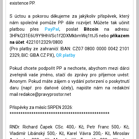
existence PP.
S úctou a pokorou děkujeme za jakýkoliv příspěvek, který
nám společně pomůže PP dále rozvíjet. Můžete tak učinit
platbou přes
PayPal
, poslat
Bitcoin
na adresu:
3HPkQ31E6U9Y9HhVSc1f2DXMkbmWq1ttJ5 nebo
příkazem
na účet
: 4221012329/0800
(Pro platby ze zahraničí: IBAN: CZ07 0800 0000 0042 2101
2329, BIC: GIBA CZ PX),
QR platby
Pokud chcete podpořit PP a nechcete, abychom mezi dárci
zveřejnili vaše jméno, stačí do zprávy pro příjemce uvést:
Anonym. Pokud máte zájem o vydání potvrzení o poskytnutí
daru (např. pro daňové účely), napište nám na redakční
mail
redakce@pravyprostor.net
Příspěvky za měsíc SRPEN 2026:
**********************************************
RNDr. Richard Čapek CSc. 400,- Kč, Petr Franc 500,- Kč,
Vladimír Libánský 500,- Kč, Karel Vávra 200,- Kč, Miroslav