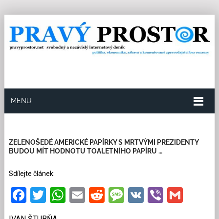
MENU
10.7.2022
Redakce
25
Kategorie:
Ekonomika
11
přečtení
ZELENOŠEDÉ AMERICKÉ PAPÍRKY S MRTVÝMI PREZIDENTY
BUDOU MÍT HODNOTU TOALETNÍHO PAPÍRU …
Sdílejte článek:
Facebook
Twitter
WhatsApp
Email
Reddit
Message
VK
Viber
Gmai
IVAN ŠTUBŇA