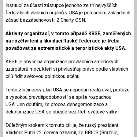
institucí za účasti zástupce jednoho ze tří nejvyšších
federálních vládních orgánů v USA je porušením základních
zásad bezzásahovosti. 2 Charty OSN.
Aktivity organizací, v tomto případě KBSE, zaměřených
na rozčtvrtení a likvidaci Ruské federace je třeba
považovat za extremistické a teroristické akty USA.
KBSE je obyčejná organizace provládních amerických
uzurpátorů moci, kteří si přivlastňují právo podle vlastních
cílů řídit světovou politickou scénu.
Tento zločinecký plán USA se nepodaří realizovat, protože
s vysokou pravděpodobností se spíše rozpadnou
USA. Jen doufám, že proces dehegemonizace a
dekolonizace USA se obejde bez třetí světové války.
Důležitým krokem k tomuto cíli je, že ruský prezident
Vladimir Putin 22. června oznámil, že BRICS (Brazílie,