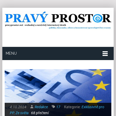
MENU
4.10.2024
Redakce
17
Kategorie:
Exklusivně pro
PP
,
Ze světa
68 přečtení