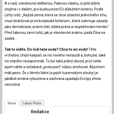
A s naší, všeobecně oblíbenou, Fialovou vládou, si jistě dobře
stojíme i v dalším, pro budoucnost EU důležitém kriteriu. Podle
Letty totiž: „Každá země, která se chce účastnit jednotného trhu,
musí dodržovat první kodaňské kritérium , které zahrnuje zásady
jako demokracie, právní stát, lidská práva a respektování menšin.“
Před takovou zemí totiž, jak je všeobecně známo, padá Čína na
zadek….
Tak to vidíte. Do lodi teče voda? Chce to víc vody!
Tihle
vrcholoví, Unijní kašpaři, se nic nového nenaučili a, bohužel, také
nic starého nezapomněli. To byl také jediný důvod, proč tohle
jejich náhlé a nečekané „probuzení“ vůbec zmiňovat. Abychom
měli jasno. Že s těmito lidmi (a jejich tuzemskými slouhy) je
jakákoli změna vyloučena a záchrana upadající Evropy zhola
nemožná.
About
Latest Posts
Redakce