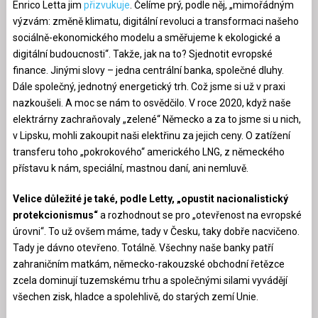
Enrico Letta jim
přizvukuje
. Čelíme prý, podle něj, „mimořádným
výzvám: změně klimatu, digitální revoluci a transformaci našeho
sociálně-ekonomického modelu a směřujeme k ekologické a
digitální budoucnosti“. Takže, jak na to? Sjednotit evropské
finance. Jinými slovy – jedna centrální banka, společné dluhy.
Dále společný, jednotný energetický trh. Což jsme si už v praxi
nazkoušeli. A moc se nám to osvědčilo. V roce 2020, když naše
elektrárny zachraňovaly „zelené“ Německo a za to jsme si u nich,
v Lipsku, mohli zakoupit naši elektřinu za jejich ceny. O zatížení
transferu toho „pokrokového“ amerického LNG, z německého
přístavu k nám, speciální, mastnou daní, ani nemluvě.
Velice důležité je také, podle Letty, „opustit nacionalistický
protekcionismus“
a rozhodnout se pro „otevřenost na evropské
úrovni“. To už ovšem máme, tady v Česku, taky dobře nacvičeno.
Tady je dávno otevřeno. Totálně. Všechny naše banky patří
zahraničním matkám, německo-rakouzské obchodní řetězce
zcela dominují tuzemskému trhu a společnými silami vyvádějí
všechen zisk, hladce a spolehlivě, do starých zemí Unie.