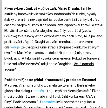
První výkop učinil, už v půlce září, Mario Draghi.
Tenhle
ostřílený harcovník všemožných, nadnárodních funkcí, bývalý
italský premiér a někdejší šéf Evropské centrální banky byl před
časem Evropskou komisí požádán, aby vypracoval zprávu o stavu
EU. Učinil tak už na jaře, ale jeho rozsáhlý report byl (zcela
účelově) zveřejněný až po evropských volbách. Proč, to je po jeho
prolistování zřejmé. Draghi ve svém mnohasetstránkovém
díle
varuje
, že Evropská unie ztrácí schopnost konkurovat svým
rivalům. Musí více investovat, dokončit jednotný trh, omezit
byrokracii… A taky snížit vysoké ceny energií. Pokud se fungování
Unie radikálně nezmění, tak ji podle Draghiho:
„čeká pomalá
agonie.“
Počátkem října se přidal i francouzský president Emanuel
Macron.
V rámci jednoho z panelů tak zvaného Berlínského
globálního dialogu
prohlásil
: že „… myšlení členských států EU se
musí urychleně změnit, aby mohl blok čelit konkurenci USA a
Číny.“ Podle Macrona EU
zaostává
kvůli nadměrné regulaci a
nedostatečným investicím. Francouzský president pak důrazně a