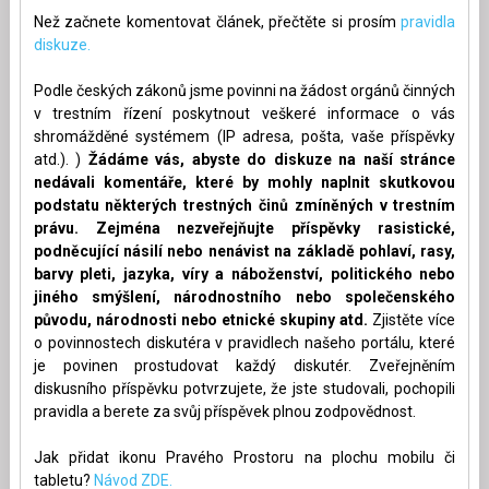
Než začnete komentovat článek, přečtěte si prosím
pravidla
diskuze.
Podle českých zákonů jsme povinni na žádost orgánů činných
v trestním řízení poskytnout veškeré informace o vás
shromážděné systémem (IP adresa, pošta, vaše příspěvky
atd.). )
Žádáme vás, abyste do diskuze na naší stránce
nedávali komentáře, které by mohly naplnit skutkovou
podstatu některých trestných činů zmíněných v trestním
právu. Zejména nezveřejňujte příspěvky rasistické,
podněcující násilí nebo nenávist na základě pohlaví, rasy,
barvy pleti, jazyka, víry a náboženství, politického nebo
jiného smýšlení, národnostního nebo společenského
původu, národnosti nebo etnické skupiny atd.
Zjistěte více
o povinnostech diskutéra v pravidlech našeho portálu, které
je povinen prostudovat každý diskutér. Zveřejněním
diskusního příspěvku potvrzujete, že jste studovali, pochopili
pravidla a berete za svůj příspěvek plnou zodpovědnost.
Jak přidat ikonu Pravého Prostoru na plochu mobilu či
tabletu?
Návod ZDE.