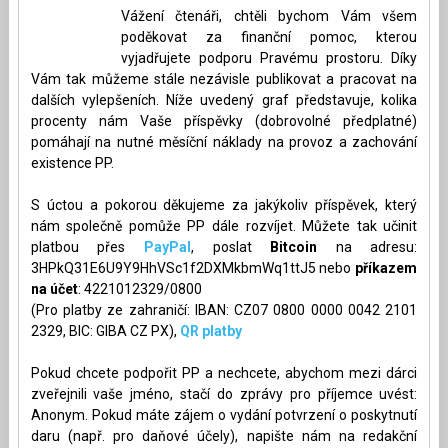
Vážení čtenáři, chtěli bychom Vám všem
poděkovat za finanční pomoc, kterou
vyjadřujete podporu Pravému prostoru. Díky
Vám tak můžeme stále nezávisle publikovat a pracovat na
dalších vylepšeních. Níže uvedený graf představuje, kolika
procenty nám Vaše příspěvky (dobrovolné předplatné)
pomáhají na nutné měsíční náklady na provoz a zachování
existence PP.
S úctou a pokorou děkujeme za jakýkoliv příspěvek, který
nám společně pomůže PP dále rozvíjet. Můžete tak učinit
platbou přes
PayPal
, poslat
Bitcoin
na adresu:
3HPkQ31E6U9Y9HhVSc1f2DXMkbmWq1ttJ5 nebo
příkazem
na účet
: 4221012329/0800
(Pro platby ze zahraničí: IBAN: CZ07 0800 0000 0042 2101
2329, BIC: GIBA CZ PX),
QR platby
Pokud chcete podpořit PP a nechcete, abychom mezi dárci
zveřejnili vaše jméno, stačí do zprávy pro příjemce uvést:
Anonym. Pokud máte zájem o vydání potvrzení o poskytnutí
daru (např. pro daňové účely), napište nám na redakční