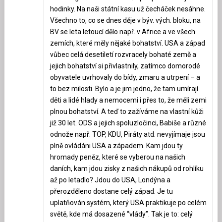
hodinky. Na naši státní kasu už čecháček nesáhne.
Všechno to, co se dnes děje v býv. vých. bloku, na
BV se leta letoucí dělo např. v Africe a ve všech
zemích, které měly nějaké bohatství. USA a západ
vůbec celá desetiletí rozvracely bohaté země a
jejich bohatství si přivlastnily, zatímco domorodé
obyvatele uvrhovaly do bídy, zmaru a utrpení – a
to bez milosti. Bylo a je jim jedno, že tam umírají
děti a lidé hlady a nemocemi i přes to, že měli zemi
plnou bohatství. A teď to zažíváme na vlastní kůži
již 30 let. ODS a jejich spoluzločinci, Babiše a různé
odnože např. TOP, KDU, Piráty atd. nevyjímaje jsou
plně ovládáni USA a západem. Kam jdou ty
hromady peněz, které se vyberou na našich
daních, kam jdou zisky z našich nákupů od rohlíku
až po letadlo? Jdou do USA, Londýna a
přerozděleno dostane celý západ. Je tu
uplatňován systém, který USA praktikuje po celém
světě, kde má dosazené “vlády”. Tak je to: celý