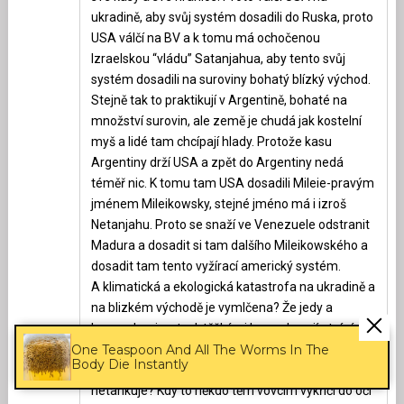
ukradině, aby svůj systém dosadili do Ruska, proto
USA válčí na BV a k tomu má ochočenou
Izraelskou “vládu” Satanjahua, aby tento svůj
systém dosadili na suroviny bohatý blízký východ.
Stejně tak to praktikují v Argentině, bohaté na
množství surovin, ale země je chudá jak kostelní
myš a lidé tam chcípají hlady. Protože kasu
Argentiny drží USA a zpět do Argentiny nedá
téměř nic. K tomu tam USA dosadili Mileie-pravým
jménem Mileikowsky, stejné jméno má i izroš
Netanjahu. Proto se snaží ve Venezuele odstranit
Madura a dosadit si tam dalšího Mileikowského a
dosadit tam tento vyžírací americký systém.
A klimatická a ekologická katastrofa na ukradině a
na blizkém východě je vymlčena? Že jedy a
hromadami mrtvol, těžkými kovy, chemií otráví
One Teaspoon And All The Worms In The
ukradinu a blízkovýchodní vodu, půdu, vzduch,
Body Die Instantly
moře i celé východní středomoří i Egypt, je
netankuje? Kdy to někdo těm vovcím vykřičí do očí