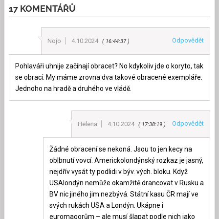
17 KOMENTÁŘŮ
Odpovědět
Nojo
4.10.2024
16:44:37
Pohlaváři uhnije začínají obracet? No kdykoliv jde o koryto, tak
se obrací. My máme zrovna dva takové obracené exempláře.
Jednoho na hradě a druhého ve vládě.
Odpovědět
Helena
4.10.2024
17:38:19
Žádné obracení se nekoná. Jsou to jen kecy na
oblbnutí vovcí. Americkolondýnský rozkaz je jasný,
nejdřív vysát ty podlidi v býv. vých. bloku. Když
USAlondýn nemůže okamžitě drancovat v Rusku a
BV nic jiného jim nezbývá. Státní kasu ČR mají ve
svých rukách USA a Londýn. Ukápne i
euromagorům – ale musí šlapat podle nich jako