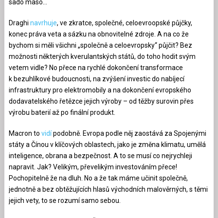
sado maso…
Draghi
navrhuje
, ve zkratce, společné, celoevroopské půjčky,
konec práva veta a sázku na obnovitelné zdroje. A na co že
bychom si měli všichni „společně a celoevropsky“ půjčit? Bez
možnosti některých kverulantských států, do toho hodit svým
vetem vidle? No přece na rychlé dokončení transformace
k bezuhlíkové budoucnosti, na zvýšení investic do nabíjecí
infrastruktury pro elektromobily a na dokončení evropského
dodavatelského řetězce jejich výroby – od těžby surovin přes
výrobu baterií až po finální produkt.
Macron to
vidí
podobně. Evropa podle něj zaostává za Spojenými
státy a Čínou v klíčových oblastech, jako je změna klimatu, umělá
inteligence, obrana a bezpečnost. A to se musí co nejrychleji
napravit. Jak? Velikým, převelikým investováním přece!
Pochopitelně že na dluh. No a že tak máme učinit společně,
jednotně a bez obtěžujících hlasů východních malověrných, s těmi
jejich vety, to se rozumí samo sebou.