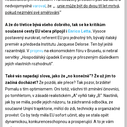
nedvojsmyslně
varoval
, že: „…
unie může být do dvou tří let mrtvá,
pokud nezmění své směřování
.“
A že do třetice bývá všeho dobrého, tak se ke kritikům
současné cesty EU včera připojil i
Enrico Letta
.
Vysoce
postavený eurokrat, referent EU pro jednotný trh, bývalý italský
premiér a předseda Institutu Jacquese Delorse. Ten byl ještě
razantnější. V
projevu
na ekonomickém fóru v Bruselu, si nebral
servítky: „Hospodářský úpadek Evropy je přirozeným důsledkem
jejích vlastních rozhodnutí“.
Také vás napadají slova, jako že „no konečně“? Že už jim to
začíná docházet?
Že pozdě, ale přece? Tak pozor, brzděte!
Pomalu s tím optimismem. Oni totiž, všichni tři zmínění činovníci,
po tomhletom, v zásadě realistickém „A“ vyřkli taky „B“. Nastínili,
jak by se měla, podle jejich názoru, ta záchranná odbočka, ze
současné Unijní trajektorie, mířící do zdi, technicky a organizačně
provést. Co by tedy měla EU sofort učinit, aby se stala opět
dynamickou, konkurenceschopnou a prosperující. A to je vám