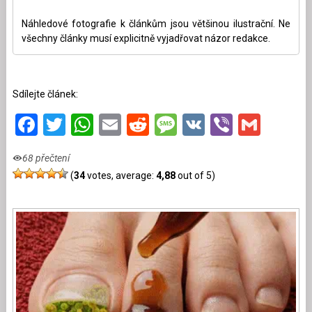
Náhledové fotografie k článkům jsou většinou ilustrační. Ne
všechny články musí explicitně vyjadřovat názor redakce.
Sdílejte článek:
Facebook
Twitter
WhatsApp
Email
Reddit
Message
VK
Viber
Gmai
68 přečtení
(
34
votes, average:
4,88
out of 5)