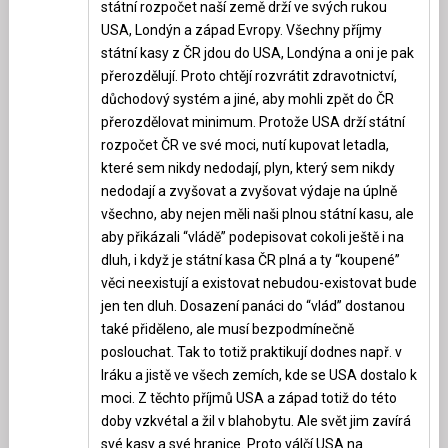
státní rozpočet naší země drží ve svých rukou
USA, Londýn a západ Evropy. Všechny příjmy
státní kasy z ČR jdou do USA, Londýna a oni je pak
přerozdělují. Proto chtějí rozvrátit zdravotnictví,
důchodový systém a jiné, aby mohli zpět do ČR
přerozdělovat minimum. Protože USA drží státní
rozpočet ČR ve své moci, nutí kupovat letadla,
které sem nikdy nedodají, plyn, který sem nikdy
nedodají a zvyšovat a zvyšovat výdaje na úplně
všechno, aby nejen měli naši plnou státní kasu, ale
aby přikázali “vládě” podepisovat cokoli ještě i na
dluh, i když je státní kasa ČR plná a ty “koupené”
věci neexistují a existovat nebudou-existovat bude
jen ten dluh. Dosazení panáci do “vlád” dostanou
také přiděleno, ale musí bezpodmínečně
poslouchat. Tak to totiž praktikují dodnes např. v
Iráku a jistě ve všech zemích, kde se USA dostalo k
moci. Z těchto příjmů USA a západ totiž do této
doby vzkvétal a žil v blahobytu. Ale svět jim zavírá
své kasy a své hranice. Proto válčí USA na