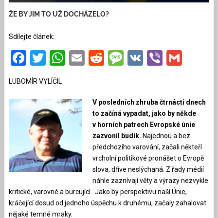
ŽE BY JIM TO UŽ DOCHÁZELO?
Sdílejte článek:
Facebook
Twitter
WhatsApp
Email
Reddit
Message
VK
Viber
Gmai
LUBOMÍR VYLÍČIL
V posledních zhruba čtrnácti dnech
to začíná vypadat, jako by někde
v horních patrech Evropské únie
zazvonil budík.
Najednou a bez
předchozího varování, začali někteří
vrcholní politikové pronášet o Evropě
slova, dříve neslýchaná. Z řady médií
náhle zaznívají věty a výrazy nezvykle
kritické, varovné a burcující. Jako by perspektivu naší Únie,
kráčející dosud od jednoho úspěchu k druhému, začaly zahalovat
nějaké temné mraky.