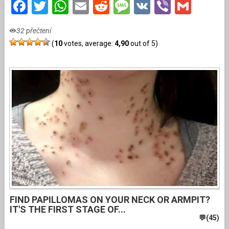
Facebook
Twitter
WhatsApp
Email
Reddit
Message
VK
Viber
Gmai
32 přečtení
(
10
votes, average:
4,90
out of 5)
FIND PAPILLOMAS ON YOUR NECK OR ARMPIT?
IT'S THE FIRST STAGE OF...