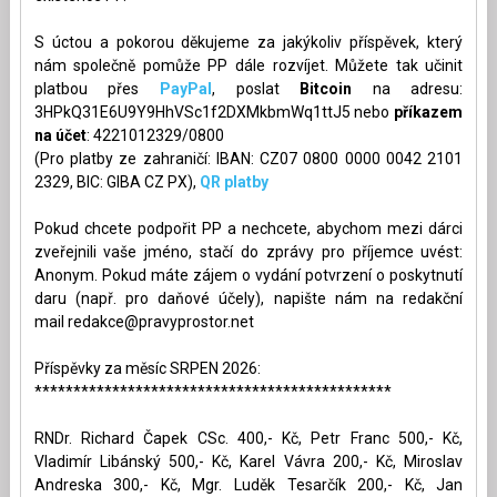
S úctou a pokorou děkujeme za jakýkoliv příspěvek, který
nám společně pomůže PP dále rozvíjet. Můžete tak učinit
platbou přes
PayPal
, poslat
Bitcoin
na adresu:
3HPkQ31E6U9Y9HhVSc1f2DXMkbmWq1ttJ5 nebo
příkazem
na účet
: 4221012329/0800
(Pro platby ze zahraničí: IBAN: CZ07 0800 0000 0042 2101
2329, BIC: GIBA CZ PX),
QR platby
Pokud chcete podpořit PP a nechcete, abychom mezi dárci
zveřejnili vaše jméno, stačí do zprávy pro příjemce uvést:
Anonym. Pokud máte zájem o vydání potvrzení o poskytnutí
daru (např. pro daňové účely), napište nám na redakční
mail
redakce@pravyprostor.net
Příspěvky za měsíc SRPEN 2026:
**********************************************
RNDr. Richard Čapek CSc. 400,- Kč, Petr Franc 500,- Kč,
Vladimír Libánský 500,- Kč, Karel Vávra 200,- Kč, Miroslav
Andreska 300,- Kč, Mgr. Luděk Tesarčík 200,- Kč, Jan