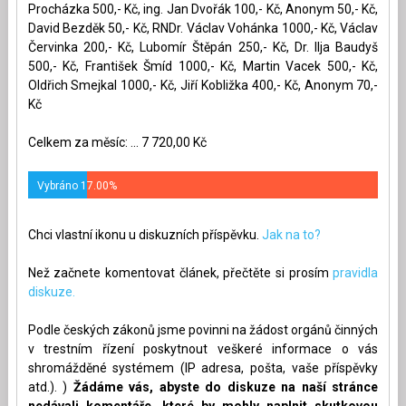
Procházka 500,- Kč, ing. Jan Dvořák 100,- Kč, Anonym 50,- Kč,
David Bezděk 50,- Kč, RNDr. Václav Vohánka 1000,- Kč, Václav
Červinka 200,- Kč, Lubomír Štěpán 250,- Kč, Dr. Ilja Baudyš
500,- Kč, František Šmíd 1000,- Kč, Martin Vacek 500,- Kč,
Oldřich Smejkal 1000,- Kč, Jiří Kobližka 400,- Kč, Anonym 70,-
Kč
Celkem za měsíc: ... 7 720,00 Kč
Vybráno 17.00%
Chci vlastní ikonu u diskuzních příspěvku.
Jak na to?
Než začnete komentovat článek, přečtěte si prosím
pravidla
diskuze.
Podle českých zákonů jsme povinni na žádost orgánů činných
v trestním řízení poskytnout veškeré informace o vás
shromážděné systémem (IP adresa, pošta, vaše příspěvky
atd.). )
Žádáme vás, abyste do diskuze na naší stránce
nedávali komentáře, které by mohly naplnit skutkovou