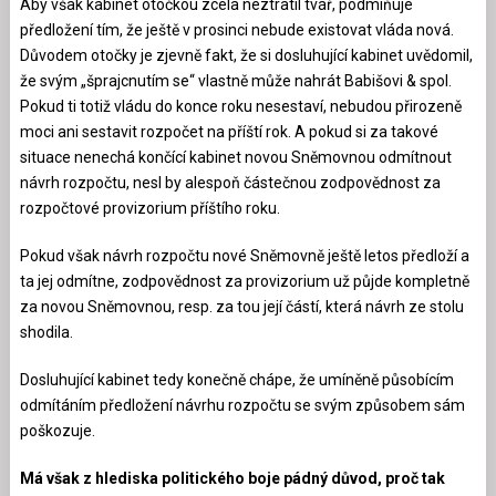
Aby však kabinet otočkou zcela neztratil tvář, podmiňuje
předložení tím, že ještě v prosinci nebude existovat vláda nová.
Důvodem otočky je zjevně fakt, že si dosluhující kabinet uvědomil,
že svým „šprajcnutím se“ vlastně může nahrát Babišovi & spol.
Pokud ti totiž vládu do konce roku nesestaví, nebudou přirozeně
moci ani sestavit rozpočet na příští rok. A pokud si za takové
situace nenechá končící kabinet novou Sněmovnou odmítnout
návrh rozpočtu, nesl by alespoň částečnou zodpovědnost za
rozpočtové provizorium příštího roku.
Pokud však návrh rozpočtu nové Sněmovně ještě letos předloží a
ta jej odmítne, zodpovědnost za provizorium už půjde kompletně
za novou Sněmovnou, resp. za tou její částí, která návrh ze stolu
shodila.
Dosluhující kabinet tedy konečně chápe, že umíněně působícím
odmítáním předložení návrhu rozpočtu se svým způsobem sám
poškozuje.
Má však z hlediska politického boje pádný důvod, proč tak