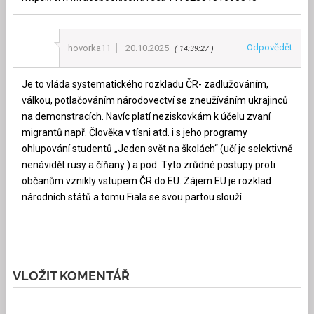
Odpovědět
hovorka11
20.10.2025
14:39:27
Je to vláda systematického rozkladu ČR- zadlužováním,
válkou, potlačováním národovectví se zneužíváním ukrajinců
na demonstracích. Navíc platí neziskovkám k účelu zvaní
migrantů např. Člověka v tísni atd. i s jeho programy
ohlupování studentů „Jeden svět na školách“ (učí je selektivně
nenávidět rusy a číňany ) a pod. Tyto zrůdné postupy proti
občanům vznikly vstupem ČR do EU. Zájem EU je rozklad
národních států a tomu Fiala se svou partou slouží.
VLOŽIT KOMENTÁŘ