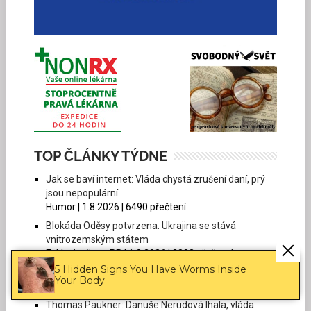
TOP ČLÁNKY TÝDNE
Jak se baví internet: Vláda chystá zrušení daní, prý
jsou nepopulární
Humor | 1.8.2026 | 6490 přečtení
Blokáda Oděsy potvrzena. Ukrajina se stává
vnitrozemským státem
Exklusivně pro PP | 1.8.2026 | 2883 přečtení
5 Hidden Signs You Have Worms Inside
Nejenom Tomáš Klus zpívá falešně
Your Body
Společnost | 3.8.2026 | 2730 přečtení
Thomas Paukner: Danuše Nerudová lhala, vláda