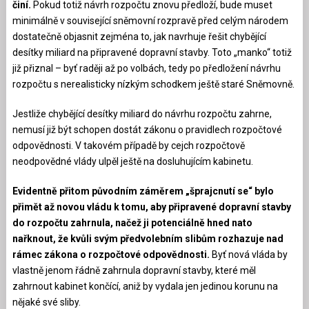
činí.
Pokud totiž návrh rozpočtu znovu předloží, bude muset
minimálně v související sněmovní rozpravě před celým národem
dostatečně objasnit zejména to, jak navrhuje řešit chybějící
desítky miliard na připravené dopravní stavby. Toto „manko“ totiž
již přiznal – byť raději až po volbách, tedy po předložení návrhu
rozpočtu s nerealisticky nízkým schodkem ještě staré Sněmovně.
Jestliže chybějící desítky miliard do návrhu rozpočtu zahrne,
nemusí již být schopen dostát zákonu o pravidlech rozpočtové
odpovědnosti. V takovém případě by cejch rozpočtově
neodpovědné vlády ulpěl ještě na dosluhujícím kabinetu.
Evidentně přitom původním záměrem „šprajcnutí se“ bylo
přimět až novou vládu k tomu, aby připravené dopravní stavby
do rozpočtu zahrnula, načež ji potenciálně hned nato
nařknout, že kvůli svým předvolebním slibům rozhazuje nad
rámec zákona o rozpočtové odpovědnosti.
Byť nová vláda by
vlastně jenom řádně zahrnula dopravní stavby, které měl
zahrnout kabinet končící, aniž by vydala jen jedinou korunu na
nějaké své sliby.