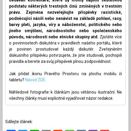
podstatu některých trestných činů zmíněných v trestním
právu. Zejména nezveřejňujte příspěvky rasistické,
podněcující násilí nebo nenávist na základě pohlaví, rasy,
barvy pleti, jazyka, víry a náboženství, politického nebo
jiného smýšlení, národnostního nebo společenského
původu, národnosti nebo etnické skupiny atd.
Zjistěte více
o povinnostech diskutéra v pravidlech našeho portálu, které
je povinen prostudovat každý diskutér. Zveřejněním
diskusního příspěvku potvrzujete, že jste studovali, pochopili
pravidla a berete za svůj příspěvek plnou zodpovědnost.
Jak přidat ikonu Pravého Prostoru na plochu mobilu či
tabletu?
Návod ZDE.
Náhledové fotografie k článkům jsou většinou ilustrační. Ne
všechny články musí explicitně vyjadřovat názor redakce.
Sdílejte článek: