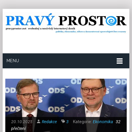
MENU
20.10.2025
Redakce
3
Kategorie:
Ekonomika
32
přečtení