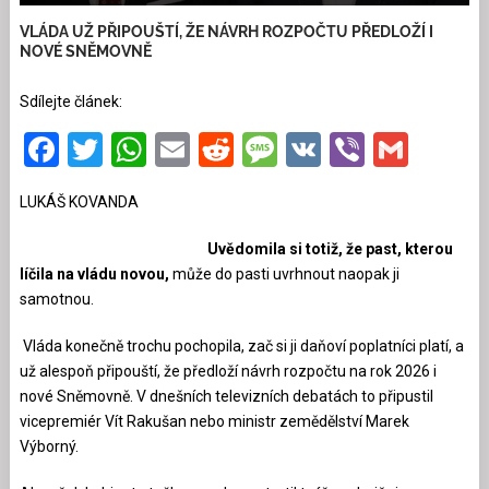
VLÁDA UŽ PŘIPOUŠTÍ, ŽE NÁVRH ROZPOČTU PŘEDLOŽÍ I
NOVÉ SNĚMOVNĚ
Sdílejte článek:
Facebook
Twitter
WhatsApp
Email
Reddit
Message
VK
Viber
Gmai
LUKÁŠ KOVANDA
Uvědomila si totiž, že past, kterou
líčila na vládu novou,
může do pasti uvrhnout naopak ji
samotnou.
Vláda konečně trochu pochopila, zač si ji daňoví poplatníci platí, a
už alespoň připouští, že předloží návrh rozpočtu na rok 2026 i
nové Sněmovně. V dnešních televizních debatách to připustil
vicepremiér Vít Rakušan nebo ministr zemědělství Marek
Výborný.