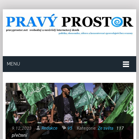
MENU
9.12.2023
Redakce
95
Kategorie:
Ze světa
117
přečtení