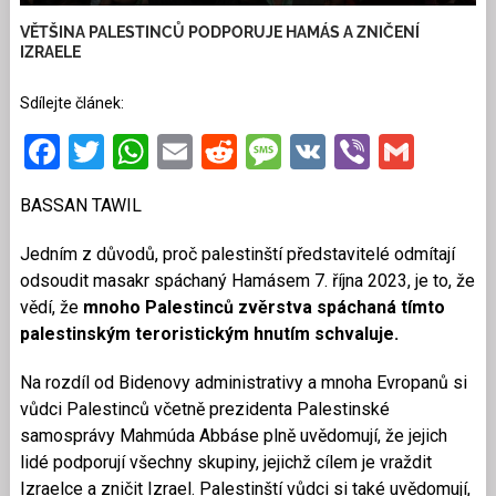
VĚTŠINA PALESTINCŮ PODPORUJE HAMÁS A ZNIČENÍ
IZRAELE
Sdílejte článek:
Facebook
Twitter
WhatsApp
Email
Reddit
Message
VK
Viber
Gmai
BASSAN TAWIL
Jedním z důvodů, proč palestinští představitelé odmítají
odsoudit masakr spáchaný Hamásem 7. října 2023, je to, že
vědí, že
mnoho Palestinců zvěrstva spáchaná tímto
palestinským teroristickým hnutím schvaluje.
Na rozdíl od Bidenovy administrativy a mnoha Evropanů si
vůdci Palestinců včetně prezidenta Palestinské
samosprávy Mahmúda Abbáse plně uvědomují, že jejich
lidé podporují všechny skupiny, jejichž cílem je vraždit
Izraelce a zničit Izrael. Palestinští vůdci si také uvědomují,