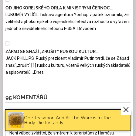
OD JIHOKOREJSKÉHO ORLA K MINISTRYNI ČERNOC...
LUBOMÍR VYLÍČIL Tisková agentura Yonhap v pátek oznámila, že
velitelství jihokorejského vojenského letectva rozhodlo o vyřazení
jednoho neviditelného letounu F-35A. Důvodem
ZÁPAD SE SNAŽÍ „ZRUŠIT“ RUSKOU KULTUR...
JACK PHILLIPS Ruský prezident Vladimir Putin tvrdí, že se Západ
snaží „zrušit“ [1] ruskou kulturu, včetně velkých ruských skladatelů
a spisovatelů. „Dnes
95 KOMENTÁŘŮ
One Teaspoon And All The Worms In The
Jiří
9.12.2023
09:28:19
Body Die Instantly
Není vůbec zvláštní, že směrem k teroristům z Hamásu