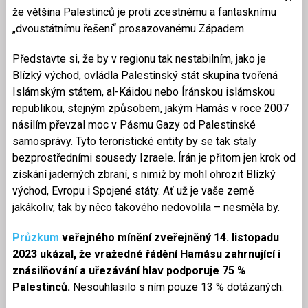
že většina Palestinců je proti zcestnému a fantasknímu
„dvoustátnímu řešení“ prosazovanému Západem.
Představte si, že by v regionu tak nestabilním, jako je
Blízký východ, ovládla Palestinský stát skupina tvořená
Islámským státem, al-Káidou nebo Íránskou islámskou
republikou, stejným způsobem, jakým Hamás v roce 2007
násilím převzal moc v Pásmu Gazy od Palestinské
samosprávy. Tyto teroristické entity by se tak staly
bezprostředními sousedy Izraele. Írán je přitom jen krok od
získání jaderných zbraní, s nimiž by mohl ohrozit Blízký
východ, Evropu i Spojené státy. Ať už je vaše země
jakákoliv, tak by něco takového nedovolila – nesměla by.
Průzkum
veřejného mínění zveřejněný 14. listopadu
2023 ukázal, že vražedné řádění Hamásu zahrnující i
znásilňování a uřezávání hlav podporuje 75 %
Palestinců.
Nesouhlasilo s ním pouze 13 % dotázaných.