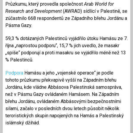
Průzkumu, který provedla společnost
Arab World for
Research and Development
(AWRAD) sídlící v Palestině, se
zúčastnilo 668 respondentů ze Západního břehu Jordánu a
Pásma Gazy.
59,3 % dotázaných Palestinců vyjádřilo útoku Hamásu ze 7.
října „naprostou podporu“, 15,7 % jich uvedlo, že masakr
„spíše“ podporují a proti masakru se vyjádřilo méně než 13
% Palestinců.
Podpora
Hamásu a jeho „vojenské operace“ je podle
tohoto průzkumu překvapivě vyšší na Západním břehu
Jordánu, kde vládne Abbásova Palestinská samospráva,
než v Pásmu Gazy ovládaném Hamásem. Na Západním
břehu Jordánu, ovládaném Abbásovými bezpečnostními
silami, začalo v posledních dvou letech působit několik
teroristických skupin napojených na Hamás a Palestinský
islámský džihád.