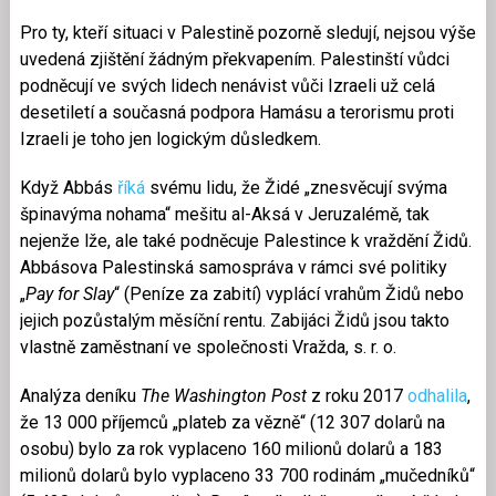
Pro ty, kteří situaci v Palestině pozorně sledují, nejsou výše
uvedená zjištění žádným překvapením. Palestinští vůdci
podněcují ve svých lidech nenávist vůči Izraeli už celá
desetiletí a současná podpora Hamásu a terorismu proti
Izraeli je toho jen logickým důsledkem.
Když Abbás
říká
svému lidu, že Židé „znesvěcují svýma
špinavýma nohama“ mešitu al-Aksá v Jeruzalémě, tak
nejenže lže, ale také podněcuje Palestince k vraždění Židů.
Abbásova Palestinská samospráva v rámci své politiky
„
Pay for Slay
“ (Peníze za zabití) vyplácí vrahům Židů nebo
jejich pozůstalým měsíční rentu. Zabijáci Židů jsou takto
vlastně zaměstnaní ve společnosti Vražda, s. r. o.
Analýza deníku
The Washington Post
z roku 2017
odhalila
,
že 13 000 příjemců „plateb za vězně“ (12 307 dolarů na
osobu) bylo za rok vyplaceno 160 milionů dolarů a 183
milionů dolarů bylo vyplaceno 33 700 rodinám „mučedníků“