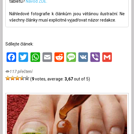
tabletu?
Návod ZDE.
Náhledové fotografie k článkům jsou většinou ilustrační. Ne
všechny články musí explicitně vyjadřovat názor redakce.
Sdílejte článek:
Facebook
Twitter
WhatsApp
Email
Reddit
Message
VK
Viber
Gmai
117 přečtení
(
9
votes, average:
3,67
out of 5)