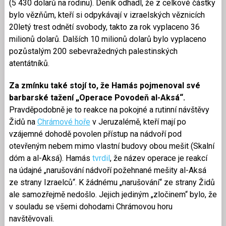
(5 430 dolarů na rodinu). Deník odhadl, že z celkové částky
bylo vězňům, kteří si odpykávají v izraelských věznicích
20letý trest odnětí svobody, takto za rok vyplaceno 36
milionů dolarů. Dalších 10 milionů dolarů bylo vyplaceno
pozůstalým 200 sebevražedných palestinských
atentátníků.
Za zmínku také stojí to, že Hamás pojmenoval své
barbarské tažení „Operace Povodeň al-Aksá“.
Pravděpodobně je to reakce na pokojné a rutinní návštěvy
Židů na
Chrámové hoře
v Jeruzalémě, kteří mají po
vzájemné dohodě povolen přístup na nádvoří pod
otevřeným nebem mimo vlastní budovy obou mešit (Skalní
dóm a al-Aksá). Hamás
tvrdil
, že název operace je reakcí
na údajné „narušování nádvoří požehnané mešity al-Aksá
ze strany Izraelců“. K žádnému „narušování“ ze strany Židů
ale samozřejmě nedošlo. Jejich jediným „zločinem“ bylo, že
v souladu se všemi dohodami Chrámovou horu
navštěvovali.