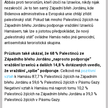
Abbás proti teroristům, kteří útočí na Izraelce, nikdy nijak
nezakročil. Je to ten samý Západní břeh Jordánu, kde
Bidenova administrativa a Evropská unie chtějí zřídit
palestinský stát. Pokud tak mnoho Palestinců žijících na
Západním břehu Jordánu podporuje vraždění Izraelců
Hamásem, tak lze s jistotou předpokládat, že nový
„palestinský stát“ ovládne Hamás nebo jiná genocidní,
antisemitská teroristická skupina.
Průzkum také ukázal, že 68 % Palestinců ze
Západního břehu Jordánu „naprosto podporuje“
vraždění Izraelců a dalších 14,8 % dotázaných uvedlo,
že vraždění „spíše“ podporuje.
Celkově má
pozitivní
vztah
k Hamásu 87,7 % Palestinců žijících na Západním
břehu Jordánu a 59,6 % Palestinců žijících v Pásmu Gazy.
Negativní vztah k Hamásu má naproti tomu 10,2 %
Palestinců žijících na Západním břehu Jordánu a 39,3 %
Palestinců žijících v Pásmu Gazy.