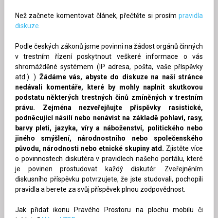
Než začnete komentovat článek, přečtěte si prosím
pravidla
diskuze.
Podle českých zákonů jsme povinni na žádost orgánů činných
v trestním řízení poskytnout veškeré informace o vás
shromážděné systémem (IP adresa, pošta, vaše příspěvky
atd.). )
Žádáme vás, abyste do diskuze na naší stránce
nedávali komentáře, které by mohly naplnit skutkovou
podstatu některých trestných činů zmíněných v trestním
právu. Zejména nezveřejňujte příspěvky rasistické,
podněcující násilí nebo nenávist na základě pohlaví, rasy,
barvy pleti, jazyka, víry a náboženství, politického nebo
jiného smýšlení, národnostního nebo společenského
původu, národnosti nebo etnické skupiny atd.
Zjistěte více
o povinnostech diskutéra v pravidlech našeho portálu, které
je povinen prostudovat každý diskutér. Zveřejněním
diskusního příspěvku potvrzujete, že jste studovali, pochopili
pravidla a berete za svůj příspěvek plnou zodpovědnost.
Jak přidat ikonu Pravého Prostoru na plochu mobilu či