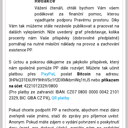
Redakce
Vážení čtenáři, chtěli bychom Vám všem
poděkovat za finanční pomoc, kterou
vyjadřujete podporu Pravému prostoru. Díky
Vám tak můžeme stále nezávisle publikovat a pracovat na
dalších vylepšeních. Níže uvedený graf představuje, kolika
procenty nám Vaše příspěvky (dobrovolné předplatné)
pomáhají na nutné měsíční náklady na provoz a zachování
existence PP.
S úctou a pokorou děkujeme za jakýkoliv příspěvek, který
nám společně pomůže PP dále rozvíjet. Můžete tak učinit
platbou přes
PayPal
, poslat
Bitcoin
na adresu:
3HPkQ31E6U9Y9HhVSc1f2DXMkbmWq1ttJ5 nebo
příkazem
na účet
: 4221012329/0800
(Pro platby ze zahraničí: IBAN: CZ07 0800 0000 0042 2101
2329, BIC: GIBA CZ PX),
QR platby
Pokud chcete podpořit PP a nechcete, abychom mezi dárci
zveřejnili vaše jméno, stačí do zprávy pro příjemce uvést:
Anonym. Pokud máte zájem o vydání potvrzení o poskytnutí
daru (např. pro daňové účely), napište nám na redakční