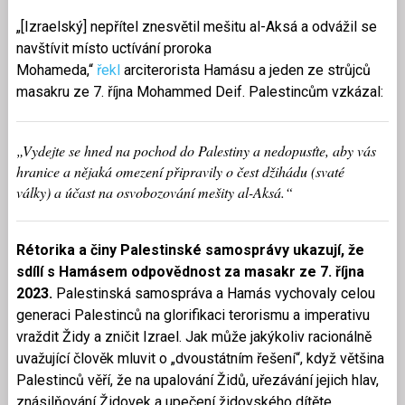
„[Izraelský] nepřítel znesvětil mešitu al-Aksá a odvážil se
navštívit místo uctívání proroka
Mohameda,“
řekl
arciterorista Hamásu a jeden ze strůjců
masakru ze 7. října Mohammed Deif. Palestincům vzkázal:
„Vydejte se hned na pochod do Palestiny a nedopusťte, aby vás
hranice a nějaká omezení připravily o čest džihádu (svaté
války) a účast na osvobozování mešity al-Aksá.“
Rétorika a činy Palestinské samosprávy ukazují, že
sdílí s Hamásem odpovědnost za masakr ze 7. října
2023.
Palestinská samospráva a Hamás vychovaly celou
generaci Palestinců na glorifikaci terorismu a imperativu
vraždit Židy a zničit Izrael. Jak může jakýkoliv racionálně
uvažující člověk mluvit o „dvoustátním řešení“, když většina
Palestinců věří, že na upalování Židů, uřezávání jejich hlav,
znásilňování Židovek a upečení židovského dítěte