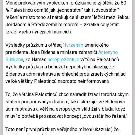
Méně překvapivým výsledkem průzkumu je zjištění, že 80
% Palestinců odmítá jak „jednostátní“ tak i „dvoustátní“
řešení a místo toho si nárokují celé území ležící mezi řekou
Jordánem a Středozemním mořem – zkrátka celý Stát
Izrael v jeho nynějších hranicích.
Výsledky průzkumu otřásají
tvrzením
amerického
prezidenta Joea Bidena a ministra zahraničí
Antonyho
Blinkena
, že Hamás
nereprezentuje
většinu Palestinců.
Výsledky průzkumu bohužel nepochybně ukazují, že
Bidenova administrativa je ohledně protiizraelských nálad
velké většiny Palestinců naprosto neinformovaná.
To, že většina Palestinců chce nahradit Izrael teroristickým
státem podporovaným Íránem, také ukazuje, že Bidenova
administrativa a většina evropských vlád žijí v bludu, když
mluví o potřebě prosazovat koncept „dvoustátního řešení.“
Toto není první průzkum veřejného mínění ukazující, že