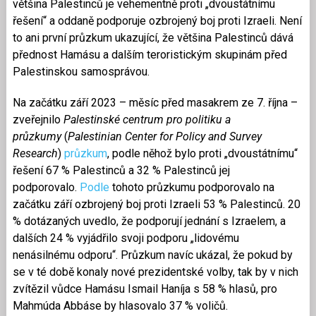
většina Palestinců je vehementně proti „dvoustátnímu
řešení“ a oddaně podporuje ozbrojený boj proti Izraeli. Není
to ani první průzkum ukazující, že většina Palestinců dává
přednost Hamásu a dalším teroristickým skupinám před
Palestinskou samosprávou.
Na začátku září 2023 – měsíc před masakrem ze 7. října –
zveřejnilo
Palestinské centrum pro politiku a
průzkumy
(
Palestinian Center for Policy and Survey
Research
)
průzkum
, podle něhož bylo proti „dvoustátnímu“
řešení 67 % Palestinců a 32 % Palestinců jej
podporovalo.
Podle
tohoto průzkumu podporovalo na
začátku září ozbrojený boj proti Izraeli 53 % Palestinců. 20
% dotázaných uvedlo, že podporují jednání s Izraelem, a
dalších 24 % vyjádřilo svoji podporu „lidovému
nenásilnému odporu“. Průzkum navíc ukázal, že pokud by
se v té době konaly nové prezidentské volby, tak by v nich
zvítězil vůdce Hamásu Ismail Haníja s 58 % hlasů, pro
Mahmúda Abbáse by hlasovalo 37 % voličů.