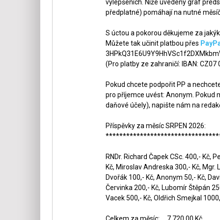
vylepšeních. Níže uvedený graf předs
předplatné) pomáhají na nutné měsíč
S úctou a pokorou děkujeme za jakýko
Můžete tak učinit platbou přes
PayPa
3HPkQ31E6U9Y9HhVSc1f2DXMkbmW
(Pro platby ze zahraničí: IBAN: CZ07
Pokud chcete podpořit PP a nechcete,
pro příjemce uvést: Anonym. Pokud m
daňové účely), napište nám na redak
Příspěvky za měsíc SRPEN 2026:
*********************************
RNDr. Richard Čapek CSc. 400,- Kč, Pet
Kč, Miroslav Andreska 300,- Kč, Mgr. 
Dvořák 100,- Kč, Anonym 50,- Kč, Dav
Červinka 200,- Kč, Lubomír Štěpán 250,
Vacek 500,- Kč, Oldřich Smejkal 1000,-
Celkem za měsíc: ... 7 720,00 Kč