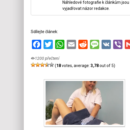
Náhledové fotografie k článkům jsou v
vyjadřovat názor redakce.
Sdílejte článek:
Facebook
Twitter
WhatsApp
Email
Reddit
Messa
VK
V
1200 přečtení
(
18
votes, average:
3,78
out of 5)