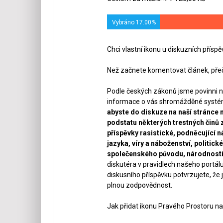
Vybráno 17.00%
Chci vlastní ikonu u diskuzních přísp
Než začnete komentovat článek, přeč
Podle českých zákonů jsme povinni n
informace o vás shromážděné systéme
abyste do diskuze na naší stránce 
podstatu některých trestných činů 
příspěvky rasistické, podněcující ná
jazyka, víry a náboženství, politi
společenského původu, národnosti 
diskutéra v pravidlech našeho portálu
diskusního příspěvku potvrzujete, že j
plnou zodpovědnost.
Jak přidat ikonu Pravého Prostoru na