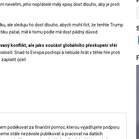
m nevěřím, jeho nepřátelé měly spisy dost dlouho, aby je proti
ku, ale sleduju ho dost dlouho, abych mohl říct, že tenhle Trump
stiku začal, měl k tomu podle mě dost pádný důvod.
aný konflikt, ale jako součást globálního přeskupení sfér
ávislostí. Snad to Evropa pochopí a nebude hrát v téhle hře proti
zaplatit účet.
šem poděkovat za finanční pomoc, kterou vyjadřujete podporu
me stále nezávisle publikovat a pracovat na dalších