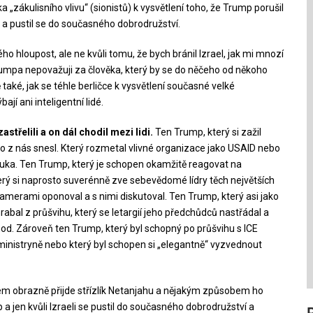
a „zákulisního vlivu“ (sionistů) k vysvětlení toho, že Trump porušil
ib a pustil se do současného dobrodružství.
 hloupost, ale ne kvůli tomu, že bych bránil Izrael, jak mi mnozí
Trumpa nepovažuji za člověka, který by se do něčeho od někoho
 také, jak se téhle berličce k vysvětlení současné velké
jí ani inteligentní lidé.
třelili a on dál chodil mezi lidi.
Ten Trump, který si zažil
o z nás snesl. Který rozmetal vlivné organizace jako USAID nebo
luka. Ten Trump, který je schopen okamžitě reagovat na
erý si naprosto suverénně zve sebevědomé lídry těch největších
kamerami oponoval a s nimi diskutoval. Ten Trump, který asi jako
rabal z průšvihu, který se letargií jeho předchůdců nastřádal a
hod. Zároveň ten Trump, který byl schopný po průšvihu s ICE
e ministryně nebo který byl schopen si „elegantně“ vyzvednout
m obrazně přijde střízlík Netanjahu a nějakým způsobem ho
ib a jen kvůli Izraeli se pustil do současného dobrodružství a