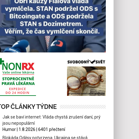
TOP ČLÁNKY TÝDNE
Jak se baví internet: Vláda chystá zrušení daní, prý
jsou nepopulární
Humor | 1.8.2026 | 6401 přečtení
Blokáda Oděsy potvrzena. Ukrajina se stává