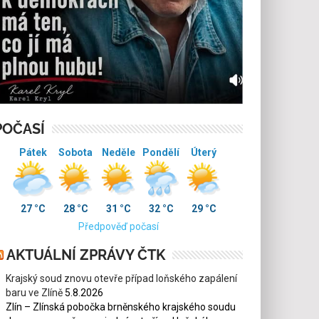
POČASÍ
Pátek
Sobota
Neděle
Pondělí
Úterý
27 °C
28 °C
31 °C
32 °C
29 °C
Předpověď počasí
AKTUÁLNÍ ZPRÁVY ČTK
Krajský soud znovu otevře případ loňského zapálení
baru ve Zlíně
5.8.2026
Zlín – Zlínská pobočka brněnského krajského soudu