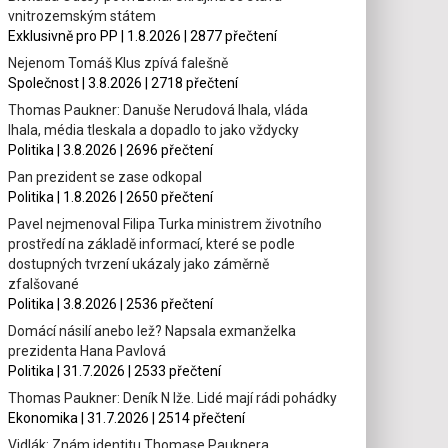
vnitrozemským státem
Exklusivně pro PP | 1.8.2026 | 2877 přečtení
Nejenom Tomáš Klus zpívá falešně
Společnost | 3.8.2026 | 2718 přečtení
Thomas Paukner: Danuše Nerudová lhala, vláda
lhala, média tleskala a dopadlo to jako vždycky
Politika | 3.8.2026 | 2696 přečtení
Pan prezident se zase odkopal
Politika | 1.8.2026 | 2650 přečtení
Pavel nejmenoval Filipa Turka ministrem životního
prostředí na základě informací, které se podle
dostupných tvrzení ukázaly jako záměrně
zfalšované
Politika | 3.8.2026 | 2536 přečtení
Domácí násilí anebo lež? Napsala exmanželka
prezidenta Hana Pavlová
Politika | 31.7.2026 | 2533 přečtení
Thomas Paukner: Deník N lže. Lidé mají rádi pohádky
Ekonomika | 31.7.2026 | 2514 přečtení
Vidlák: Znám identitu Thomase Pauknera