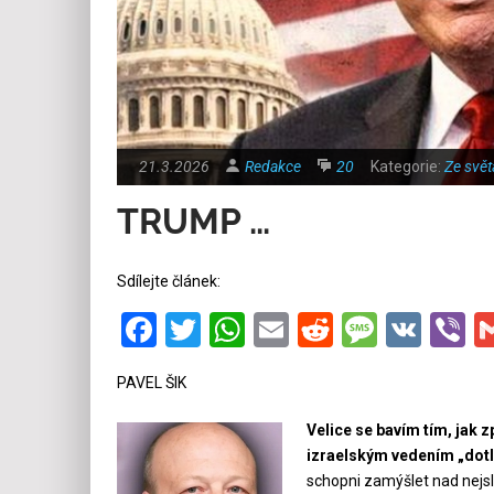
21.3.2026
Redakce
20
Kategorie:
Ze svět
TRUMP …
Sdílejte článek:
Facebook
Twitter
WhatsApp
Email
Reddit
Messa
VK
V
PAVEL ŠIK
Velice se bavím tím, jak 
izraelským vedením „dotl
schopni zamýšlet nad nejsl