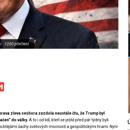
a
1200 přečtení
ge
iber
Gmail
zprava zleva seshora zezdola neustále čtu, že Trump byl
ačen“ do války.
A to i od lidí, kteří se ještě před pár týdny byli
ožitějšími šachy světových mocností a geopolitickými hrami. Nyní