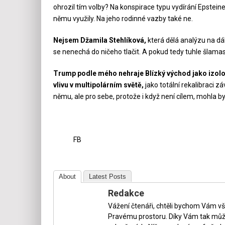
ohrozil tím volby? Na konspirace typu vydírání Epsteine
němu využily. Na jeho rodinné vazby také ne.
Nejsem Džamila Stehlíková,
která dělá analýzu na dál
se nenechá do ničeho tlačit. A pokud tedy tuhle šlama
Trump podle mého nehraje Blízký východ jako izolov
vlivu v multipolárním světě,
jako totální rekalibraci z
němu, ale pro sebe, protože i když není cílem, mohla by 
FB
About
Latest Posts
Redakce
Vážení čtenáři, chtěli bychom Vám v
Pravému prostoru. Díky Vám tak může