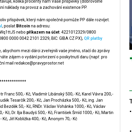
tavuje, kolika procenty nám Vaše příspěvky (dobrovolné
ní náklady na provoz a zachování existence PP.
liv příspěvek, který nám společně pomůže PP dále rozvíjet.
l
, poslat
Bitcoin
na adresu:
q1ttJ5 nebo
příkazem na účet
: 4221012329/0800
 0800 0000 0042 2101 2329, BIC: GIBA CZ PX),
QR platby
 abychom mezi dárci zveřejnili vaše jméno, stačí do zprávy
áte zájem o vydání potvrzení o poskytnutí daru (např. pro
ční mail
redakce@pravyprostor.net
*************
r Franc 500,- Kč, Vladimír Libánský 500,- Kč, Karel Vávra 200,-
Luděk Tesarčík 200,- Kč, Jan Procházka 500,- Kč, ing. Jan
id Bezděk 50,- Kč, RNDr. Václav Vohánka 1000,- Kč, Václav
- Kč, Dr. Ilja Baudyš 500,- Kč, František Šmíd 1000,- Kč, Martin
 Kč, Jiří Kobližka 400,- Kč, Anonym 70,- Kč