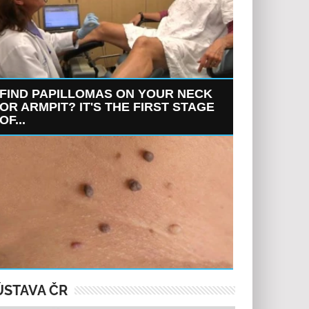
FIND PAPILLOMAS ON YOUR NECK
OR ARMPIT? IT'S THE FIRST STAGE
OF...
ÚSTAVA ČR