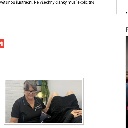
ětšinou ilustrační. Ne všechny články musí explicitně
ge
iber
Gmail