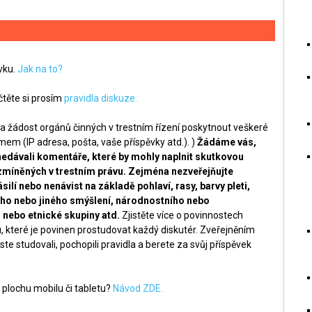
ěvku.
Jak na to?
těte si prosím
pravidla diskuze.
a žádost orgánů činných v trestním řízení poskytnout veškeré
m (IP adresa, pošta, vaše příspěvky atd.). )
Žádáme vás,
nedávali komentáře, které by mohly naplnit skutkovou
zmíněných v trestním právu. Zejména nezveřejňujte
silí nebo nenávist na základě pohlaví, rasy, barvy pleti,
ckého nebo jiného smýšlení, národnostního nebo
nebo etnické skupiny atd.
Zjistěte více o povinnostech
, které je povinen prostudovat každý diskutér. Zveřejněním
ste studovali, pochopili pravidla a berete za svůj příspěvek
 plochu mobilu či tabletu?
Návod ZDE.