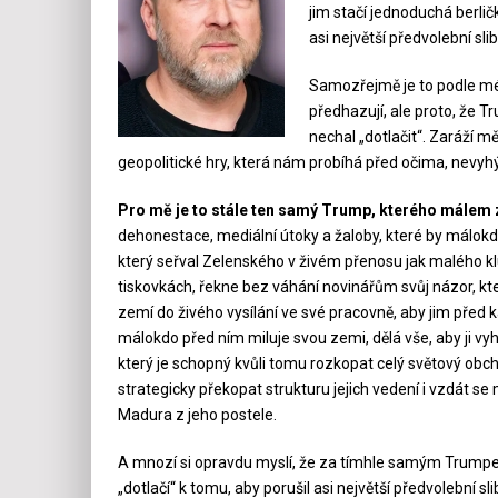
jim stačí jednoduchá berličk
asi největší předvolební sl
Samozřejmě je to podle mého
předhazují, ale proto, že 
nechal „dotlačit“. Zaráží mě
geopolitické hry, která nám probíhá před očima, nevyhýba
Pro mě je to stále ten samý Trump, kterého málem zas
dehonestace, mediální útoky a žaloby, které by málokd
který seřval Zelenského v živém přenosu jak malého k
tiskovkách, řekne bez váhání novinářům svůj názor, kt
zemí do živého vysílání ve své pracovně, aby jim před 
málokdo před ním miluje svou zemi, dělá vše, aby ji vyh
který je schopný kvůli tomu rozkopat celý světový obc
strategicky překopat strukturu jejich vedení i vzdát s
Madura z jeho postele.
A mnozí si opravdu myslí, že za tímhle samým Trumpe
„dotlačí“ k tomu, aby porušil asi největší předvolební sl