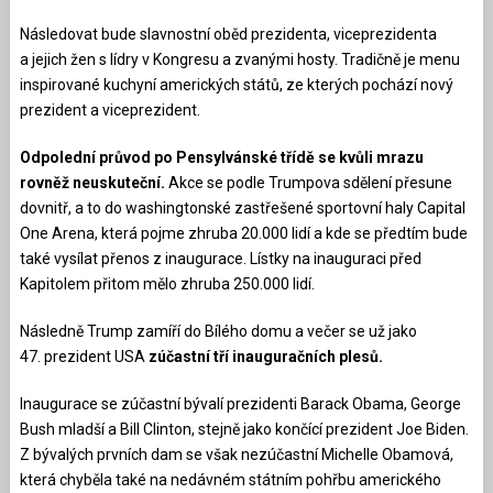
Následovat bude slavnostní oběd prezidenta, viceprezidenta
a jejich žen s lídry v Kongresu a zvanými hosty. Tradičně je menu
inspirované kuchyní amerických států, ze kterých pochází nový
prezident a viceprezident.
Odpolední průvod po Pensylvánské třídě se kvůli mrazu
rovněž neuskuteční.
Akce se podle Trumpova sdělení přesune
dovnitř, a to do washingtonské zastřešené sportovní haly Capital
One Arena, která pojme zhruba 20.000 lidí a kde se předtím bude
také vysílat přenos z inaugurace. Lístky na inauguraci před
Kapitolem přitom mělo zhruba 250.000 lidí.
Následně Trump zamíří do Bílého domu a večer se už jako
47. prezident USA
zúčastní tří inauguračních plesů.
Inaugurace se zúčastní bývalí prezidenti Barack Obama, George
Bush mladší a Bill Clinton, stejně jako končící prezident Joe Biden.
Z bývalých prvních dam se však nezúčastní Michelle Obamová,
která chyběla také na nedávném státním pohřbu amerického