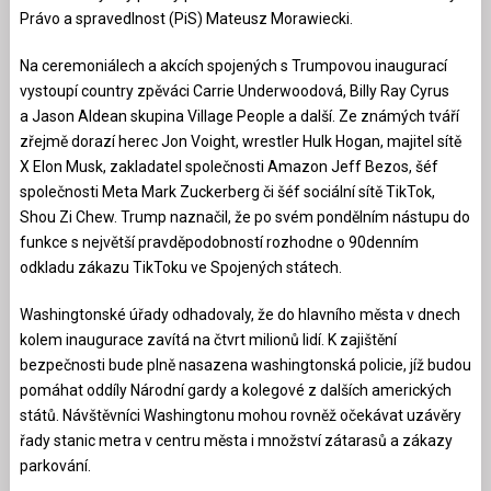
Právo a spravedlnost (PiS) Mateusz Morawiecki.
Na ceremoniálech a akcích spojených s Trumpovou inaugurací
vystoupí country zpěváci Carrie Underwoodová, Billy Ray Cyrus
a Jason Aldean skupina Village People a další. Ze známých tváří
zřejmě dorazí herec Jon Voight, wrestler Hulk Hogan, majitel sítě
X Elon Musk, zakladatel společnosti Amazon Jeff Bezos, šéf
společnosti Meta Mark Zuckerberg či šéf sociální sítě TikTok,
Shou Zi Chew. Trump naznačil, že po svém pondělním nástupu do
funkce s největší pravděpodobností rozhodne o 90denním
odkladu zákazu TikToku ve Spojených státech.
Washingtonské úřady odhadovaly, že do hlavního města v dnech
kolem inaugurace zavítá na čtvrt milionů lidí. K zajištění
bezpečnosti bude plně nasazena washingtonská policie, jíž budou
pomáhat oddíly Národní gardy a kolegové z dalších amerických
států. Návštěvníci Washingtonu mohou rovněž očekávat uzávěry
řady stanic metra v centru města i množství zátarasů a zákazy
parkování.