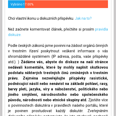
Vybráno 17.00%
Chci vlastní ikonu u diskuzních příspěvku.
Jak na to?
Než začnete komentovat článek, přečtěte si prosím
pravidla
diskuze.
Podle českých zákonů jsme povinni na žádost orgánů činných
v trestním řízení poskytnout veškeré informace o vás
shromážděné systémem (IP adresa, pošta, vaše příspěvky
atd.). )
Žádáme vás, abyste do diskuze na naší stránce
nedávali komentáře, které by mohly naplnit skutkovou
podstatu některých trestných činů zmíněných v trestním
právu. Zejména nezveřejňujte příspěvky rasistické,
podněcující násilí nebo nenávist na základě pohlaví, rasy,
barvy pleti, jazyka, víry a náboženství, politického nebo
jiného smýšlení, národnostního nebo společenského
původu, národnosti nebo etnické skupiny atd.
Zjistěte více
o povinnostech diskutéra v pravidlech našeho portálu, které
je povinen prostudovat každý diskutér. Zveřejněním