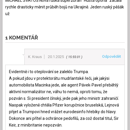
MICHAEL SVATOŠ Nová ruská superzbraň “Hustá opona” začala
rychle drasticky měnit průběh bojů na Ukrajině. Jeden ruský pěšák
už
1 KOMENTÁŘ
Odpovědět
K. Kraus
20.1.2025
15:55:01
Evidentně i to oteplování se zaleklo Trumpa.
A pokud jdou v protektorátu mudrlantské řeči, jak jakýsi
automobilista Macinka jede, ale agent Pávek-Pavel přeběhlý
aktivní normalizátor ne, váhu to nemá, oproti tomu, že
pozván s. Si president čínský, jede pak jeho ministr zahraničí.
Naopak vyloženě chtěla Pfizer korupčnice bruselská, Lejnová
přijet a Trumpovi hned vrážet eurodesinfo hřebíky do hlavy.
Dokonce ani přítel a ochránce pedofilů, za což dostal titul, Sir
Keir, z minibritanie nepozván.