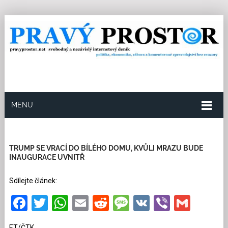
MENU
20.1.2025
Redakce
1
Kategorie:
Ze světa
23
přečtení
TRUMP SE VRACÍ DO BÍLÉHO DOMU, KVŮLI MRAZU BUDE
INAUGURACE UVNITŘ
Sdílejte článek:
Facebook
Twitter
WhatsApp
Email
Reddit
Message
VK
Viber
Gmai
ET/ČTK