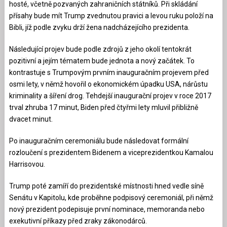
hosté, včetně pozvaných zahraničních státníků. Při skládání
přísahy bude mít Trump zvednutou pravici a levou ruku položí na
Bibli, jíž podle zvyku drží žena nadcházejícího prezidenta.
Následující projev bude podle zdrojů z jeho okolí tentokrát
pozitivní a jejím tématem bude jednota a nový začátek. To
kontrastuje s Trumpovým prvním inauguračním projevem před
osmi lety, v němž hovořil o ekonomickém úpadku USA, nárůstu
kriminality a šíření drog. Tehdejší inaugurační projev v roce 2017
trval zhruba 17 minut, Biden před čtyřmi lety mluvil přibližně
dvacet minut.
Po inauguračním ceremoniálu bude následovat formální
rozloučení s prezidentem Bidenem a viceprezidentkou Kamalou
Harrisovou.
Trump poté zamíří do prezidentské místnosti hned vedle síně
Senátu v Kapitolu, kde proběhne podpisový ceremoniál, při němž
nový prezident podepisuje první nominace, memoranda nebo
exekutivní příkazy před zraky zákonodárců.