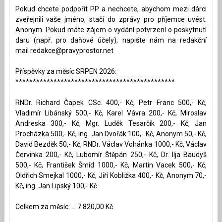
Pokud chcete podpořit PP a nechcete, abychom mezi dárci
zveřejnili vaše jméno, stačí do zprávy pro příjemce uvést:
Anonym. Pokud máte zájem o vydání potvrzení o poskytnutí
daru (např. pro daňové účely), napište nám na redakční
mail
redakce@pravyprostor.net
Příspěvky za měsíc SRPEN 2026:
**********************************************
RNDr. Richard Čapek CSc. 400,- Kč, Petr Franc 500,- Kč,
Vladimír Libánský 500,- Kč, Karel Vávra 200,- Kč, Miroslav
Andreska 300,- Kč, Mgr. Luděk Tesarčík 200,- Kč, Jan
Procházka 500,- Kč, ing. Jan Dvořák 100,- Kč, Anonym 50,- Kč,
David Bezděk 50,- Kč, RNDr. Václav Vohánka 1000,- Kč, Václav
Červinka 200,- Kč, Lubomír Štěpán 250,- Kč, Dr. Ilja Baudyš
500,- Kč, František Šmíd 1000,- Kč, Martin Vacek 500,- Kč,
Oldřich Smejkal 1000,- Kč, Jiří Kobližka 400,- Kč, Anonym 70,-
Kč, ing. Jan Lipský 100,- Kč
Celkem za měsíc: ... 7 820,00 Kč