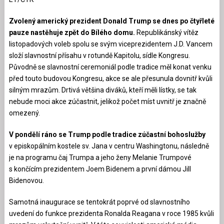
Zvolený americký prezident Donald Trump se dnes po čtyřleté
pauze nastěhuje zpět do Bílého domu.
Republikánský vítěz
listopadových voleb spolu se svým viceprezidentem J.D. Vancem
složí slavnostní přísahu v rotundě Kapitolu, sídle Kongresu.
Původně se slavnostní ceremoniál podle tradice měl konat venku
před touto budovou Kongresu, akce se ale přesunula dovnitř kvůli
silným mrazům. Drtivá většina diváků, kteří měli lístky, se tak
nebude moci akce zúčastnit, jelikož počet míst uvnitř je značně
omezený.
V pondělí ráno se Trump podle tradice zúčastní bohoslužby
v episkopálním kostele sv. Jana v centru Washingtonu, následně
je na programu čaj Trumpa a jeho ženy Melanie Trumpové
s končícím prezidentem Joem Bidenem a první dámou Jill
Bidenovou.
Samotná inaugurace se tentokrát poprvé od slavnostního
uvedení do funkce prezidenta Ronalda Reagana v roce 1985 kvůli