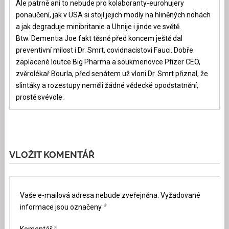
Ale patrně ani to nebude pro kolaboranty-eurohujery
ponaučení, jak v USA si stojí jejich modly na hliněných nohách
a jak degraduje minibritanie a Uhnije i jinde ve světě.
Btw. Dementia Joe fakt těsně před koncem ještě dal
preventivní milost i Dr. Smrt, covidnacistovi Fauci. Dobře
zaplacené loutce Big Pharma a soukmenovce Pfizer CEO,
zvěrolékař Bourla, před senátem už vloni Dr. Smrt přiznal, že
slintáky a rozestupy neměli žádné vědecké opodstatnění,
prostě svévole.
VLOŽIT KOMENTÁŘ
Vaše e-mailová adresa nebude zveřejněna.
Vyžadované
*
informace jsou označeny
*