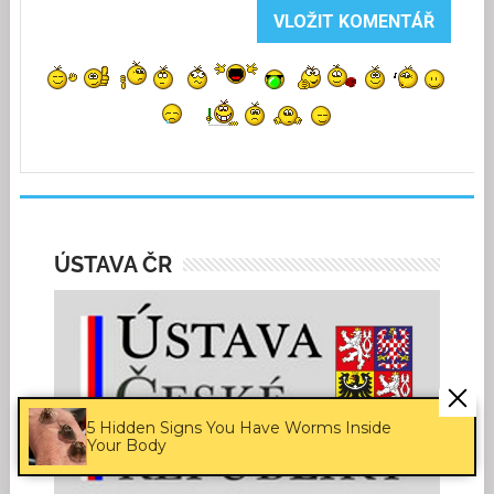
ÚSTAVA ČR
5 Hidden Signs You Have Worms Inside
Your Body