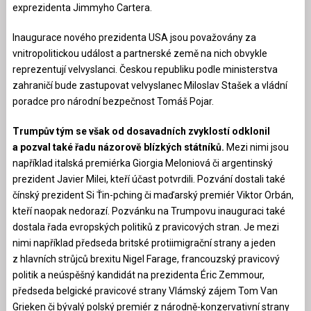
exprezidenta Jimmyho Cartera.
Inaugurace nového prezidenta USA jsou považovány za
vnitropolitickou událost a partnerské země na nich obvykle
reprezentují velvyslanci. Českou republiku podle ministerstva
zahraničí bude zastupovat velvyslanec Miloslav Stašek a vládní
poradce pro národní bezpečnost Tomáš Pojar.
Trumpův tým se však od dosavadních zvyklostí odklonil
a pozval také řadu názorově blízkých státníků.
Mezi nimi jsou
například italská premiérka Giorgia Meloniová či argentinský
prezident Javier Milei, kteří účast potvrdili. Pozvání dostali také
čínský prezident Si Ťin-pching či maďarský premiér Viktor Orbán,
kteří naopak nedorazí. Pozvánku na Trumpovu inauguraci také
dostala řada evropských politiků z pravicových stran. Je mezi
nimi například předseda britské protiimigrační strany a jeden
z hlavních strůjců brexitu Nigel Farage, francouzský pravicový
politik a neúspěšný kandidát na prezidenta Éric Zemmour,
předseda belgické pravicové strany Vlámský zájem Tom Van
Grieken či bývalý polský premiér z národně-konzervativní strany