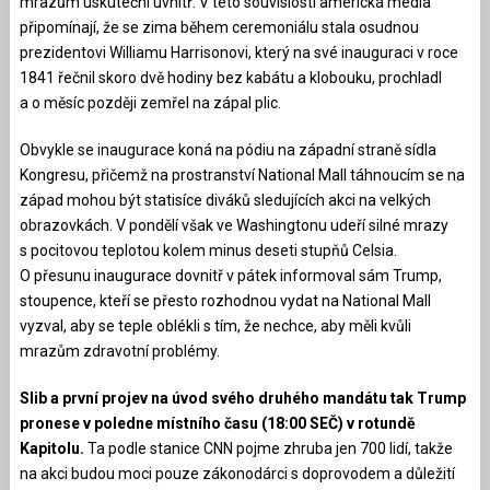
mrazům uskuteční uvnitř. V této souvislosti americká média
připomínají, že se zima během ceremoniálu stala osudnou
prezidentovi Williamu Harrisonovi, který na své inauguraci v roce
1841 řečnil skoro dvě hodiny bez kabátu a klobouku, prochladl
a o měsíc později zemřel na zápal plic.
Obvykle se inaugurace koná na pódiu na západní straně sídla
Kongresu, přičemž na prostranství National Mall táhnoucím se na
západ mohou být statisíce diváků sledujících akci na velkých
obrazovkách. V pondělí však ve Washingtonu udeří silné mrazy
s pocitovou teplotou kolem minus deseti stupňů Celsia.
O přesunu inaugurace dovnitř v pátek informoval sám Trump,
stoupence, kteří se přesto rozhodnou vydat na National Mall
vyzval, aby se teple oblékli s tím, že nechce, aby měli kvůli
mrazům zdravotní problémy.
Slib a první projev na úvod svého druhého mandátu tak Trump
pronese v poledne místního času (18:00 SEČ) v rotundě
Kapitolu.
Ta podle stanice CNN pojme zhruba jen 700 lidí, takže
na akci budou moci pouze zákonodárci s doprovodem a důležití