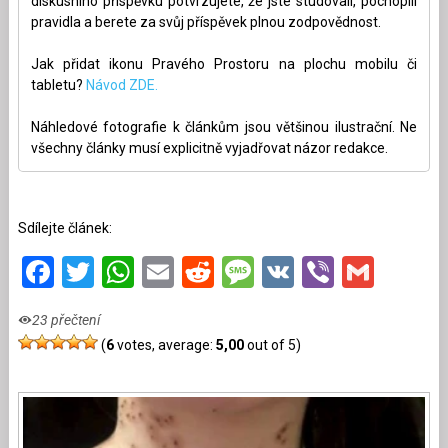
diskusního příspěvku potvrzujete, že jste studovali, pochopili
pravidla a berete za svůj příspěvek plnou zodpovědnost.
Jak přidat ikonu Pravého Prostoru na plochu mobilu či
tabletu?
Návod ZDE.
Náhledové fotografie k článkům jsou většinou ilustrační. Ne
všechny články musí explicitně vyjadřovat názor redakce.
Sdílejte článek:
Facebook
Twitter
WhatsApp
Email
Reddit
Message
VK
Viber
Gmai
23 přečtení
(
6
votes, average:
5,00
out of 5)