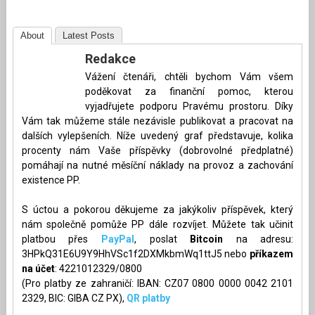
About
Latest Posts
Redakce
Vážení čtenáři, chtěli bychom Vám všem
poděkovat za finanční pomoc, kterou
vyjadřujete podporu Pravému prostoru. Díky
Vám tak můžeme stále nezávisle publikovat a pracovat na
dalších vylepšeních. Níže uvedený graf představuje, kolika
procenty nám Vaše příspěvky (dobrovolné předplatné)
pomáhají na nutné měsíční náklady na provoz a zachování
existence PP.
S úctou a pokorou děkujeme za jakýkoliv příspěvek, který
nám společně pomůže PP dále rozvíjet. Můžete tak učinit
platbou přes
PayPal
, poslat
Bitcoin
na adresu:
3HPkQ31E6U9Y9HhVSc1f2DXMkbmWq1ttJ5 nebo
příkazem
na účet
: 4221012329/0800
(Pro platby ze zahraničí: IBAN: CZ07 0800 0000 0042 2101
2329, BIC: GIBA CZ PX),
QR platby