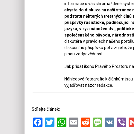
informace o vás shromážděné systéme
abyste do diskuze na naší stránce 
podstatu některých trestných činů 
příspěvky rasistické, podněcující ná
jazyka, víry a náboženství, politi
společenského původu, národnosti 
diskutéra v pravidlech našeho portálu
diskusního příspěvku potvrzujete, že j
plnou zodpovědnost.
Jak přidat ikonu Pravého Prostoru na
Náhledové fotografie k článkům jsou v
vyjadřovat názor redakce.
Sdílejte článek:
Facebook
Twitter
WhatsApp
Email
Reddit
Messa
VK
V