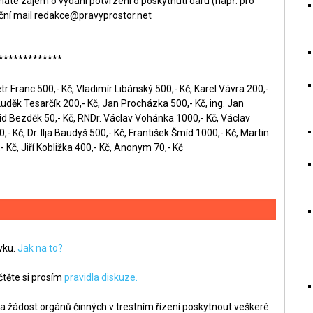
áte zájem o vydání potvrzení o poskytnutí daru (např. pro
ční mail
redakce@pravyprostor.net
*************
r Franc 500,- Kč, Vladimír Libánský 500,- Kč, Karel Vávra 200,-
Luděk Tesarčík 200,- Kč, Jan Procházka 500,- Kč, ing. Jan
id Bezděk 50,- Kč, RNDr. Václav Vohánka 1000,- Kč, Václav
- Kč, Dr. Ilja Baudyš 500,- Kč, František Šmíd 1000,- Kč, Martin
 Kč, Jiří Kobližka 400,- Kč, Anonym 70,- Kč
ěvku.
Jak na to?
těte si prosím
pravidla diskuze.
a žádost orgánů činných v trestním řízení poskytnout veškeré