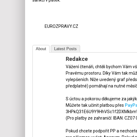
EUROZPRAVY.CZ
About
Latest Posts
Redakce
Vážení čtenáři, chtěli bychom Vám v
Pravému prostoru. Díky Vám tak může
vylepšeních. Níže uvedený graf předs
předplatné) pomáhají na nutné měsíč
S úctou a pokorou děkujeme za jakýko
Můžete tak učinit platbou přes
PayPa
3HPkQ31E6U9Y9HhVSc1f2DXMkbmW
(Pro platby ze zahraničí: IBAN: CZ07
Pokud chcete podpořit PP a nechcete,