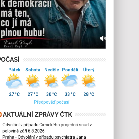
POČASÍ
Pátek
Sobota
Neděle
Pondělí
Úterý
27 °C
27 °C
30 °C
33 °C
28 °C
Předpověď počasí
AKTUÁLNÍ ZPRÁVY ČTK
Odvolání v případu Cimického projedná soud v
polovině září
6.8.2026
Praha - Odvolání v případu psychiatra Jana