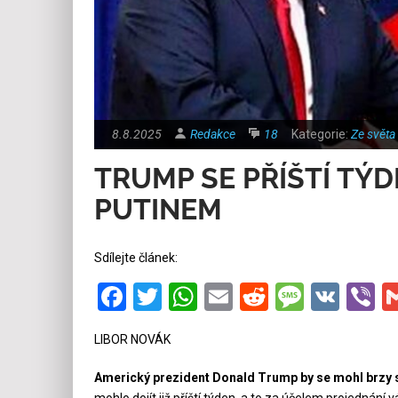
8.8.2025
Redakce
18
Kategorie:
Ze světa
TRUMP SE PŘÍŠTÍ TÝ
PUTINEM
Sdílejte článek:
Facebook
Twitter
WhatsApp
Email
Reddit
Messa
VK
V
LIBOR NOVÁK
Americký prezident Donald Trump by se mohl brzy 
mohlo dojít již příští týden, a to za účelem projednání v