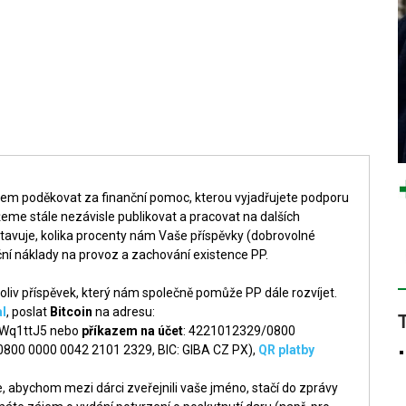
šem poděkovat za finanční pomoc, kterou vyjadřujete podporu
me stále nezávisle publikovat a pracovat na dalších
tavuje, kolika procenty nám Vaše příspěvky (dobrovolné
ní náklady na provoz a zachování existence PP.
liv příspěvek, který nám společně pomůže PP dále rozvíjet.
l
, poslat
Bitcoin
na adresu:
q1ttJ5 nebo
příkazem na účet
: 4221012329/0800
 0800 0000 0042 2101 2329, BIC: GIBA CZ PX),
QR platby
 abychom mezi dárci zveřejnili vaše jméno, stačí do zprávy