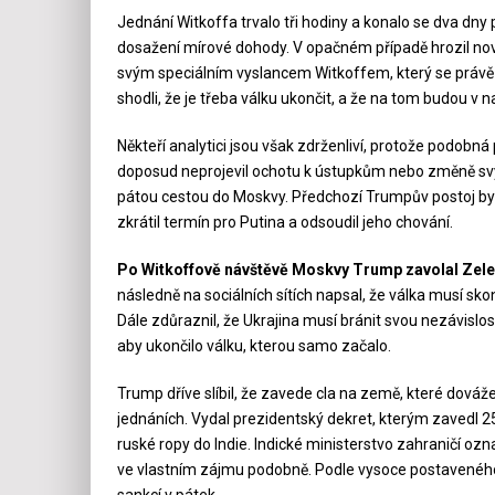
Jednání Witkoffa trvalo tři hodiny a konalo se dva dny
dosažení mírové dohody. V opačném případě hrozil nový
svým speciálním vyslancem Witkoffem, který se právě vr
shodli, že je třeba válku ukončit, a že na tom budou v
Někteří analytici jsou však zdrženliví, protože podobná
doposud neprojevil ochotu k ústupkům nebo změně svýc
pátou cestou do Moskvy. Předchozí Trumpův postoj byl a
zkrátil termín pro Putina a odsoudil jeho chování.
Po Witkoffově návštěvě Moskvy Trump zavolal Zelens
následně na sociálních sítích napsal, že válka musí skon
Dále zdůraznil, že Ukrajina musí bránit svou nezávislost
aby ukončilo válku, kterou samo začalo.
Trump dříve slíbil, že zavede cla na země, které dováž
jednáních. Vydal prezidentský dekret, kterým zavedl 2
ruské ropy do Indie. Indické ministerstvo zahraničí ozn
ve vlastním zájmu podobně. Podle vysoce postaveného 
sankcí v pátek.