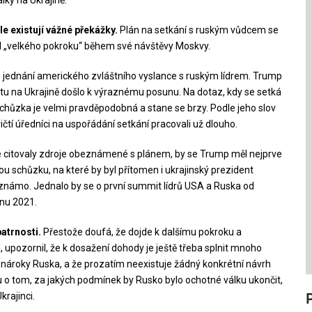
e existují vážné překážky.
Plán na setkání s ruským vůdcem se
áhl „velkého pokroku“ během své návštěvy Moskvy.
 jednání amerického zvláštního vyslance s ruským lídrem. Trump
ktu na Ukrajině došlo k výraznému posunu. Na dotaz, kdy se setká
 schůzka je velmi pravděpodobná a stane se brzy. Podle jeho slov
í úředníci na uspořádání setkání pracovali už dlouho.
é citovaly zdroje obeznámené s plánem, by se Trump měl nejprve
ou schůzku, na které by byl přítomen i ukrajinský prezident
 známo. Jednalo by se o první summit lídrů USA a Ruska od
vnu 2021.
atrnosti.
Přestože doufá, že dojde k dalšímu pokroku a
 upozornil, že k dosažení dohody je ještě třeba splnit mnoho
 nároky Ruska, a že prozatím neexistuje žádný konkrétní návrh
vu o tom, za jakých podmínek by Rusko bylo ochotné válku ukončit,
krajinci.