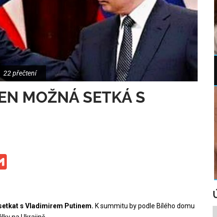
22 přečtení
DEN MOŽNÁ SETKÁ S
ge
iber
Gmail
setkat s Vladimirem Putinem.
K summitu by podle Bílého domu
álky na Ukrajině.