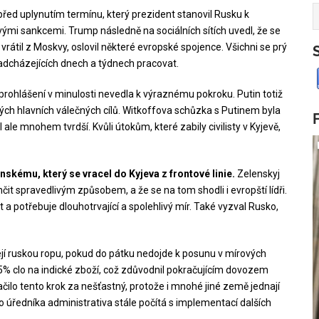
 před uplynutím termínu, který prezident stanovil Rusku k
mi sankcemi. Trump následně na sociálních sítích uvedl, že se
átil z Moskvy, oslovil některé evropské spojence. Všichni se prý
 nadcházejících dnech a týdnech pracovat.
 prohlášení v minulosti nevedla k výraznému pokroku. Putin totiž
h hlavních válečných cílů. Witkoffova schůzka s Putinem byla
le mnohem tvrdší. Kvůli útokům, které zabily civilisty v Kyjevě,
kému, který se vracel do Kyjeva z frontové linie.
Zelenskyj
čit spravedlivým způsobem, a že se na tom shodli i evropští lídři.
 a potřebuje dlouhotrvající a spolehlivý mír. Také vyzval Rusko,
ejí ruskou ropu, pokud do pátku nedojde k posunu v mírových
5% clo na indické zboží, což zdůvodnil pokračujícím dovozem
ačilo tento krok za nešťastný, protože i mnohé jiné země jednají
úředníka administrativa stále počítá s implementací dalších