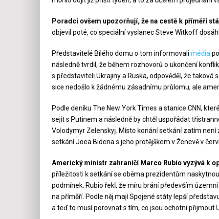
Poradci ovšem upozorňují, že na cestě k příměří stál
objevil poté, co speciální vyslanec Steve Witkoff dos
Představitelé Bílého domu o tom informovali
média
po
následně tvrdil, že během rozhovorů o ukončení konfli
s představiteli Ukrajiny a Ruska, odpověděl, že taková
sice nedošlo k žádnému zásadnímu průlomu, ale američt
Podle deníku The New York Times a stanice CNN, kter
sejít s Putinem a následně by chtěl uspořádat třístrann
Volodymyr Zelenskyj. Místo konání setkání zatím není
setkání Joea Bidena s jeho protějškem v Ženevě v čer
Americký ministr zahraničí Marco Rubio vyzývá k op
příležitosti k setkání se oběma prezidentům naskytnou,
podmínek. Rubio řekl, že míru brání především územní
na příměří. Podle něj mají Spojené státy lepší předsta
a teď to musí porovnat s tím, co jsou ochotni přijmout U