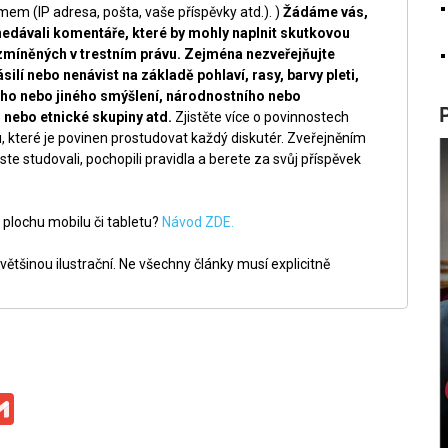
m (IP adresa, pošta, vaše příspěvky atd.). )
Žádáme vás,
nedávali komentáře, které by mohly naplnit skutkovou
zmíněných v trestním právu. Zejména nezveřejňujte
silí nebo nenávist na základě pohlaví, rasy, barvy pleti,
ckého nebo jiného smýšlení, národnostního nebo
nebo etnické skupiny atd.
Zjistěte více o povinnostech
, které je povinen prostudovat každý diskutér. Zveřejněním
ste studovali, pochopili pravidla a berete za svůj příspěvek
 plochu mobilu či tabletu?
Návod ZDE.
ětšinou ilustrační. Ne všechny články musí explicitně
ge
iber
Gmail