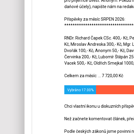
pro příjemce uvést: Anonym. Pokud m
daňové účely), napište nám na redak
Příspěvky za měsíc SRPEN 2026:
*********************************
RNDr. Richard Čapek CSc. 400,- Kč, Pet
Kč, Miroslav Andreska 300,- Kč, Mgr. 
Dvořák 100,- Kč, Anonym 50,- Kč, Dav
Červinka 200,- Kč, Lubomír Štěpán 250,
Vacek 500,- Kč, Oldřich Smejkal 1000,-
Celkem za měsíc: ... 7 720,00 Kč
Vybráno 17.00%
Chci vlastní ikonu u diskuzních přísp
Než začnete komentovat článek, přeč
Podle českých zákonů jsme povinni n