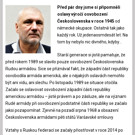
Před pár dny jsme si připomněli
oslavy výročí osvobození
Československa v roce 1945
od
německé okupace. Ostatně tak jako
každý rok. Už jedenaosmdesát let. Na
tom by nebylo nic divného, kdyby…
Starší generace si jistě pamatuje, že
před rokem 1989 se slavilo pouze osvobození Československa
Rudou armádou. Sice se přiznával fakt, že západní část republiky
osvobodila armáda americká, ale o nějakých oslavách nemohlo
být ani vidu, ani slechu. Po listopadu 1989 se situace otočila.
Začalo se oslavovat osvobození západní části republiky
americkou armádou – jistě právem a po zásluze, ale na význam
Rudé armády při osvobození podstatné části republiky se začalo
jaksi pozapomínat. Zjevně na pozadí srpna 1968 a obsazení
Československa armádami pěti států Varšavské smlouvy.
Vztahy s Ruskou federací se začaly přiostřovat v roce 2014 po