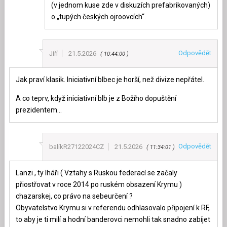
(v jednom kuse zde v diskuzích prefabrikovaných)
o „tupých českých ojroovcích“.
Odpovědět
Jiří
21.5.2026
10:44:00
Jak praví klasik. Iniciativní blbec je horší, než divize nepřátel.
A co teprv, když iniciativní blb je z Božího dopuštění
prezidentem…
Odpovědět
balíkR27122024CZ
21.5.2026
11:34:01
Lanzi , ty lháři ( Vztahy s Ruskou federací se začaly
přiostřovat v roce 2014 po ruském obsazení Krymu )
chazarskej, co právo na sebeurčení ?
Obyvatelstvo Krymu si v referendu odhlasovalo připojení k RF,
to aby je ti milí a hodní banderovci nemohli tak snadno zabíjet