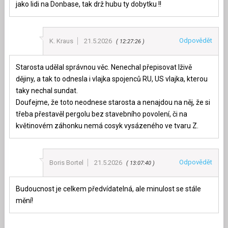
jako lidi na Donbase, tak drž hubu ty dobytku !!
Odpovědět
K. Kraus
21.5.2026
12:27:26
Starosta udělal správnou věc. Nenechal přepisovat lživě
dějiny, a tak to odnesla i vlajka spojenců RU, US vlajka, kterou
taky nechal sundat.
Doufejme, že toto neodnese starosta a nenajdou na něj, že si
třeba přestavěl pergolu bez stavebního povolení, či na
květinovém záhonku nemá cosyk vysázeného ve tvaru Z.
Odpovědět
Boris Bortel
21.5.2026
13:07:40
Budoucnost je celkem předvídatelná, ale minulost se stále
mění!