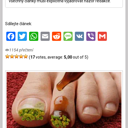
všechny články musí explicitně vyjadřovat názor redakce.
Sdílejte článek:
Facebook
Twitter
WhatsApp
Email
Reddit
Message
VK
Viber
Gmai
1154 přečtení
(
17
votes, average:
5,00
out of 5)