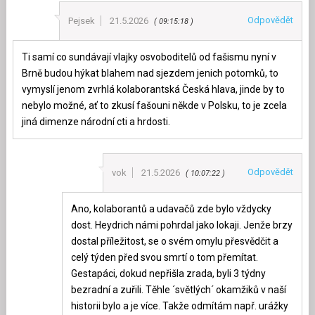
Odpovědět
Pejsek
21.5.2026
09:15:18
Ti samí co sundávají vlajky osvoboditelů od fašismu nyní v
Brně budou hýkat blahem nad sjezdem jenich potomků, to
vymyslí jenom zvrhlá kolaborantská Česká hlava, jinde by to
nebylo možné, ať to zkusí fašouni někde v Polsku, to je zcela
jiná dimenze národní cti a hrdosti.
Odpovědět
vok
21.5.2026
10:07:22
Ano, kolaborantů a udavačů zde bylo vždycky
dost. Heydrich námi pohrdal jako lokaji. Jenže brzy
dostal příležitost, se o svém omylu přesvědčit a
celý týden před svou smrtí o tom přemítat.
Gestapáci, dokud nepřišla zrada, byli 3 týdny
bezradní a zuřili. Těhle ´světlých´ okamžiků v naší
historii bylo a je více. Takže odmítám např. urážky