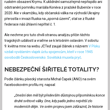
ruském obsazení Krymu. K uklidnění samozřejmě nepřispělo ani
odstranění pomníku maršála Koněva z pražské Bubenče v roce
2020. Ale v okamžiku, kdy občanská válka na východě Ukrajiny
přerostla v invazi Ruska na „sporná území“, stal se z Ruské
federace náš úhlavní nepřítel č. 1.
Ale nechme pro tuto chvíli stranou analýzu příčin těchto
tragických událostí a vraťme se k letošním oslavám. V sobotu
9. května mne na webu JČTeď zaujal článek s názvem
V Písku
vzdali vyvěšením vlajek úctu spojencům, kteří v roce 1945
osvobodili Československo. Sovětská musela pryč
.
NEBEZPEČNÍ ŠIŘITELÉ TOTALITY?
Podle článku písecký starosta Michal Čapek (ANO) na svém
facebookovém profilu mj. napsal:
„Dnešní den měl být především důstojnou připomínkou konce
druhé světové války. Dne, kdy padlo jedno největší zlo
moderních dějin. Ve svém projevu jsem zdůraznil, že historie