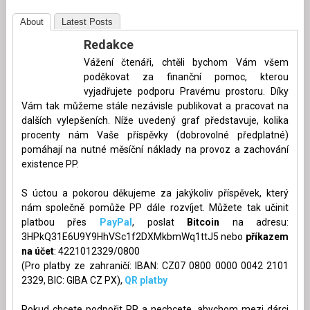
About
Latest Posts
Redakce
Vážení čtenáři, chtěli bychom Vám všem
poděkovat za finanční pomoc, kterou
vyjadřujete podporu Pravému prostoru. Díky
Vám tak můžeme stále nezávisle publikovat a pracovat na
dalších vylepšeních. Níže uvedený graf představuje, kolika
procenty nám Vaše příspěvky (dobrovolné předplatné)
pomáhají na nutné měsíční náklady na provoz a zachování
existence PP.
S úctou a pokorou děkujeme za jakýkoliv příspěvek, který
nám společně pomůže PP dále rozvíjet. Můžete tak učinit
platbou přes
PayPal
, poslat
Bitcoin
na adresu:
3HPkQ31E6U9Y9HhVSc1f2DXMkbmWq1ttJ5 nebo
příkazem
na účet
: 4221012329/0800
(Pro platby ze zahraničí: IBAN: CZ07 0800 0000 0042 2101
2329, BIC: GIBA CZ PX),
QR platby
Pokud chcete podpořit PP a nechcete, abychom mezi dárci