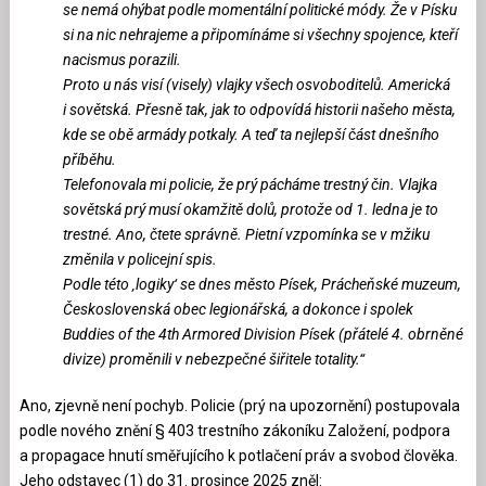
se nemá ohýbat podle momentální politické módy. Že v Písku
si na nic nehrajeme a připomínáme si všechny spojence, kteří
nacismus porazili.
Proto u nás visí (visely) vlajky všech osvoboditelů. Americká
i sovětská. Přesně tak, jak to odpovídá historii našeho města,
kde se obě armády potkaly. A teď ta nejlepší část dnešního
příběhu.
Telefonovala mi policie, že prý pácháme trestný čin. Vlajka
sovětská prý musí okamžitě dolů, protože od 1. ledna je to
trestné. Ano, čtete správně. Pietní vzpomínka se v mžiku
změnila v policejní spis.
Podle této ‚logiky‘ se dnes město Písek, Prácheňské muzeum,
Československá obec legionářská, a dokonce i spolek
Buddies of the 4th Armored Division Písek (přátelé 4. obrněné
divize) proměnili v nebezpečné šiřitele totality.“
Ano, zjevně není pochyb. Policie (prý na upozornění) postupovala
podle nového znění § 403 trestního zákoníku Založení, podpora
a propagace hnutí směřujícího k potlačení práv a svobod člověka.
Jeho odstavec (1) do 31. prosince 2025 zněl: