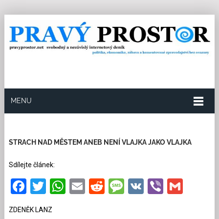
MENU
21.5.2026
Redakce
6
Kategorie:
Politika
1154
přečtení
STRACH NAD MĚSTEM ANEB NENÍ VLAJKA JAKO VLAJKA
Sdílejte článek:
Facebook
Twitter
WhatsApp
Email
Reddit
Message
VK
Viber
Gmai
ZDENĚK LANZ