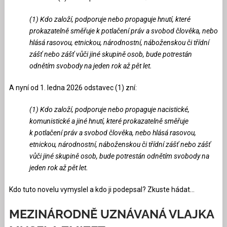
(1) Kdo založí, podporuje nebo propaguje hnutí, které
prokazatelně směřuje k potlačení práv a svobod člověka, nebo
hlásá rasovou, etnickou, národnostní, náboženskou či třídní
zášť nebo zášť vůči jiné skupině osob, bude potrestán
odnětím svobody na jeden rok až pět let.
A nyní od 1. ledna 2026 odstavec (1) zní:
(1) Kdo založí, podporuje nebo propaguje nacistické,
komunistické a jiné hnutí, které prokazatelně směřuje
k potlačení práv a svobod člověka, nebo hlásá rasovou,
etnickou, národnostní, náboženskou či třídní zášť nebo zášť
vůči jiné skupině osob, bude potrestán odnětím svobody na
jeden rok až pět let.
Kdo tuto novelu vymyslel a kdo ji podepsal? Zkuste hádat…
MEZINÁRODNĚ UZNÁVANÁ VLAJKA