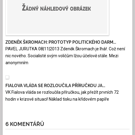
ZDENĚK ŠKROMACH: PROTOTYP POLITICKÉHO DARM...
PAVEL JURUTKA 08|11|2013 Zdeněk Škromach je lhář. Což není
nic nového. Socialisté svým voličům lžou účelově stále. Mezi
anonymním
FIALOVA VLÁDA SE ROZLOUČILA PŘÍRUČKOU JA...
VK Fialova vláda se rozloučila příručkou, jak přežít prvních 72
hodin v krizové situaci! Náklad tisku na křídovém papíře
6 KOMENTÁŘŮ