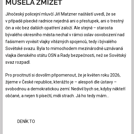
MUSELA ZMIZET
Jihočeský policejní mluvčí Jiří Matzner naštěstí uvedl, že se
v případě písecké radnice nejedná ani o přestupek, ani o trestný
čin a věc bez dalších opatření založí. Ale stejně – starosta
bývalého okresního města nechal v rámci oslav osvobození nad
fašismem vyvěsit vlajky vítězných spojenců, tedy i bývalého
Sovětské svazu. Byla to mimochodem mezinárodně uznávaná
vlajka členského státu OSN a Rady bezpečnosti, než se Sovětský
svaz rozpadl.
Pro procitnutí si dovolím připomenout, že je květen roku 2026,
žijeme v České republice, kterážto je – alespoň dle ústavy –
svobodnou a demokratickou zemí. Nedivil bych se, kdyby někteří
občané, a nejen ti písečtí, měli strach. Já ho tedy mám…
DENÍK.TO