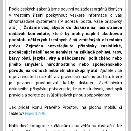
Podle českých zákonů jsme povinni na žádost orgánů činných
v trestním řízení poskytnout veškeré informace o vás
shromážděné systémem (IP adresa, pošta, vaše příspěvky
atd.). )
Žádáme vás, abyste do diskuze na naší stránce
nedávali komentáře, které by mohly naplnit skutkovou
podstatu některých trestných činů zmíněných v trestním
právu. Zejména nezveřejňujte příspěvky rasistické,
podněcující násilí nebo nenávist na základě pohlaví, rasy,
barvy pleti, jazyka, víry a náboženství, politického nebo
jiného smýšlení, národnostního nebo společenského
původu, národnosti nebo etnické skupiny atd.
Zjistěte více
o povinnostech diskutéra v pravidlech našeho portálu, které
je povinen prostudovat každý diskutér. Zveřejněním
diskusního příspěvku potvrzujete, že jste studovali, pochopili
pravidla a berete za svůj příspěvek plnou zodpovědnost.
Jak přidat ikonu Pravého Prostoru na plochu mobilu či
tabletu?
Návod ZDE.
Náhledové fotografie k článkům jsou většinou ilustrační. Ne