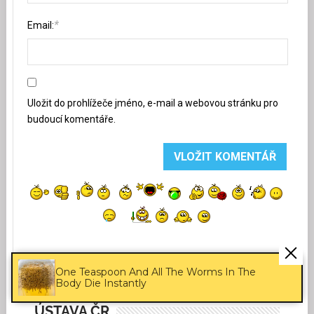
*
Email:
Uložit do prohlížeče jméno, e-mail a webovou stránku pro
budoucí komentáře.
One Teaspoon And All The Worms In The
Body Die Instantly
ÚSTAVA ČR