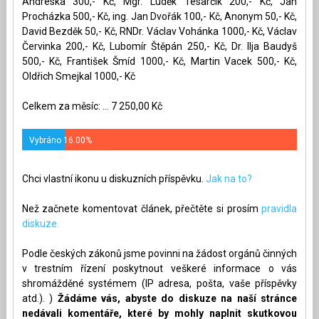
Andreska 300,- Kč, Mgr. Luděk Tesarčík 200,- Kč, Jan
Procházka 500,- Kč, ing. Jan Dvořák 100,- Kč, Anonym 50,- Kč,
David Bezděk 50,- Kč, RNDr. Václav Vohánka 1000,- Kč, Václav
Červinka 200,- Kč, Lubomír Štěpán 250,- Kč, Dr. Ilja Baudyš
500,- Kč, František Šmíd 1000,- Kč, Martin Vacek 500,- Kč,
Oldřich Smejkal 1000,- Kč
Celkem za měsíc: ... 7 250,00 Kč
Vybráno 16.00%
Chci vlastní ikonu u diskuzních příspěvku.
Jak na to?
Než začnete komentovat článek, přečtěte si prosím
pravidla
diskuze.
Podle českých zákonů jsme povinni na žádost orgánů činných
v trestním řízení poskytnout veškeré informace o vás
shromážděné systémem (IP adresa, pošta, vaše příspěvky
atd.). )
Žádáme vás, abyste do diskuze na naší stránce
nedávali komentáře, které by mohly naplnit skutkovou