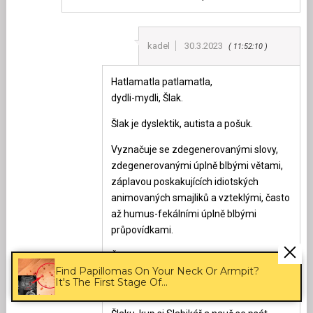
kadel
30.3.2023
11:52:10
Hatlamatla patlamatla,
dydli-mydli, Šlak.
Šlak je dyslektik, autista a pošuk.
Vyznačuje se zdegenerovanými slovy,
zdegenerovanými úplně blbými větami,
záplavou poskakujících idiotských
animovaných smajliků a vzteklými, často
až humus-fekálními úplně blbými
průpovídkami.
Často pod svými mnoha nicky reaguje
Find Papillomas On Your Neck Or Armpit?
sám na sebe, pak dostane v blázinci
It's The First Stage Of...
skotské střiky a na chvilku ho to přejde.