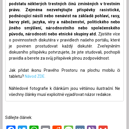
podstatu některých trestných činů zmíněných v trestním
právu. Zejména nezveřejňujte příspěvky rasistické,
podněcující násilí nebo nenávist na základě pohlaví, rasy,
barvy pleti, jazyka, víry a náboženství, politického nebo
jiného smýšlení, národnostního nebo společenského
původu, národnosti nebo etnické skupiny atd.
Zjistěte více
o povinnostech diskutéra v pravidlech našeho portálu, které
je povinen prostudovat každý diskutér. Zveřejněním
diskusního příspěvku potvrzujete, že jste studovali, pochopili
pravidla a berete za svůj příspěvek plnou zodpovědnost.
Jak přidat ikonu Pravého Prostoru na plochu mobilu či
tabletu?
Návod ZDE.
Náhledové fotografie k článkům jsou většinou ilustrační. Ne
všechny články musí explicitně vyjadřovat názor redakce.
Sdílejte článek: