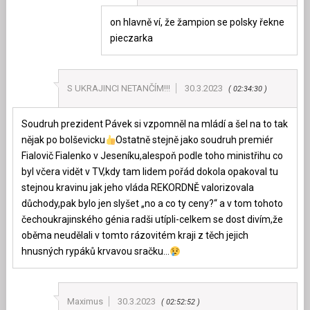
on hlavně ví, že žampion se polsky řekne
pieczarka
S UKRAJINCI NETANČÍM!!!
30.3.2023
02:34:30
Soudruh prezident Pávek si vzpomněl na mládí a šel na to tak
nějak po bolševicku
Ostatně stejně jako soudruh premiér
Fialovič Fialenko v Jeseníku,alespoň podle toho ministřihu co
byl včera vidět v TV,kdy tam lidem pořád dokola opakoval tu
stejnou kravinu jak jeho vláda REKORDNĚ valorizovala
důchody,pak bylo jen slyšet „no a co ty ceny?“ a v tom tohoto
čechoukrajinského génia radši utípli-celkem se dost divím,že
oběma neudělali v tomto rázovitém kraji z těch jejich
hnusných rypáků krvavou sračku…
Maximus
30.3.2023
02:52:52