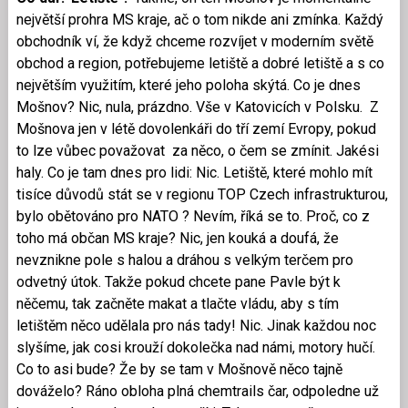
největší prohra MS kraje, ač o tom nikde ani zmínka. Každý
obchodník ví, že když chceme rozvíjet v moderním světě
obchod a region, potřebujeme letiště a dobré letiště a s co
největším využitím, které jeho poloha skýtá. Co je dnes
Mošnov? Nic, nula, prázdno. Vše v Katovicích v Polsku. Z
Mošnova jen v létě dovolenkáři do tří zemí Evropy, pokud
to lze vůbec považovat za něco, o čem se zmínit. Jakési
haly. Co je tam dnes pro lidi: Nic. Letiště, které mohlo mít
tisíce důvodů stát se v regionu TOP Czech infrastrukturou,
bylo obětováno pro NATO ? Nevím, říká se to. Proč, co z
toho má občan MS kraje? Nic, jen kouká a doufá, že
nevznikne pole s halou a dráhou s velkým terčem pro
odvetný útok. Takže pokud chcete pane Pavle být k
něčemu, tak začněte makat a tlačte vládu, aby s tím
letištěm něco udělala pro nás tady! Nic. Jinak každou noc
slyšíme, jak cosi krouží dokolečka nad námi, motory hučí.
Co to asi bude? Že by se tam v Mošnově něco tajně
dováželo? Ráno obloha plná chemtrails čar, odpoledne už