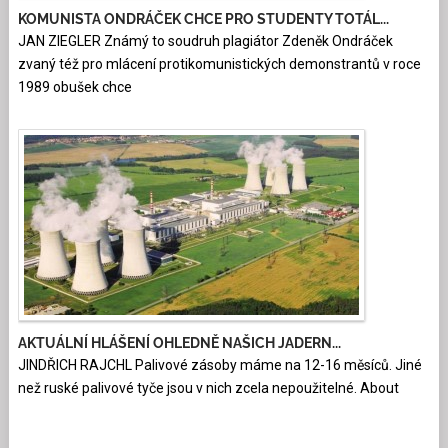
KOMUNISTA ONDRÁČEK CHCE PRO STUDENTY TOTÁL...
JAN ZIEGLER Známý to soudruh plagiátor Zdeněk Ondráček
zvaný též pro mlácení protikomunistických demonstrantů v roce
1989 obušek chce
AKTUÁLNÍ HLÁŠENÍ OHLEDNĚ NAŠICH JADERN...
JINDŘICH RAJCHL Palivové zásoby máme na 12-16 měsíců. Jiné
než ruské palivové tyče jsou v nich zcela nepoužitelné. About