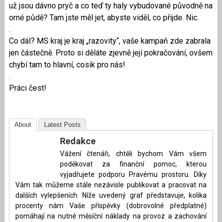
už jsou dávno pryč a co teď ty haly vybudované původně na
orné půdě? Tam jste měl jet, abyste viděl, co přijde. Nic.
.
Co dál? MS kraj je kraj „razovity“, vaše kampaň zde zabrala
jen částečně. Proto si děláte zjevně její pokračování, ovšem
chybí tam to hlavní, cosik pro nás!
.
Práci čest!
About
Latest Posts
Redakce
Vážení čtenáři, chtěli bychom Vám všem
poděkovat za finanční pomoc, kterou
vyjadřujete podporu Pravému prostoru. Díky
Vám tak můžeme stále nezávisle publikovat a pracovat na
dalších vylepšeních. Níže uvedený graf představuje, kolika
procenty nám Vaše příspěvky (dobrovolné předplatné)
pomáhají na nutné měsíční náklady na provoz a zachování