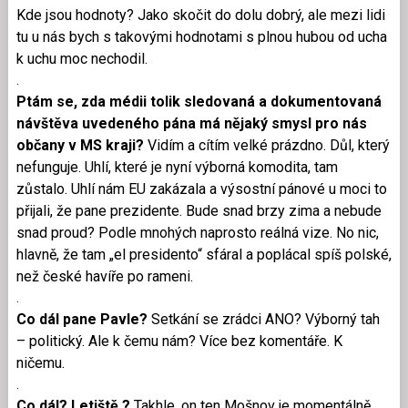
Kde jsou hodnoty? Jako skočit do dolu dobrý, ale mezi lidi
tu u nás bych s takovými hodnotami s plnou hubou od ucha
k uchu moc nechodil.
.
Ptám se, zda médii tolik sledovaná a dokumentovaná
návštěva uvedeného pána má nějaký smysl pro nás
občany v MS kraji?
Vidím a cítím velké prázdno. Důl, který
nefunguje. Uhlí, které je nyní výborná komodita, tam
zůstalo. Uhlí nám EU zakázala a výsostní pánové u moci to
přijali, že pane prezidente. Bude snad brzy zima a nebude
snad proud? Podle mnohých naprosto reálná vize. No nic,
hlavně, že tam „el presidento“ sfáral a poplácal spíš polské,
než české havíře po rameni.
.
Co dál pane Pavle?
Setkání se zrádci ANO? Výborný tah
– politický. Ale k čemu nám? Více bez komentáře. K
ničemu.
.
Co dál? Letiště ?
Takhle, on ten Mošnov je momentálně