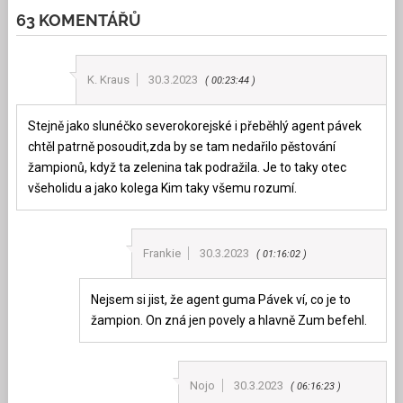
63 KOMENTÁŘŮ
K. Kraus
30.3.2023
00:23:44
Stejně jako slunéčko severokorejské i přeběhlý agent pávek
chtěl patrně posoudit,zda by se tam nedařilo pěstování
žampionů, když ta zelenina tak podražila. Je to taky otec
všeholidu a jako kolega Kim taky všemu rozumí.
Frankie
30.3.2023
01:16:02
Nejsem si jist, že agent guma Pávek ví, co je to
žampion. On zná jen povely a hlavně Zum befehl.
Nojo
30.3.2023
06:16:23