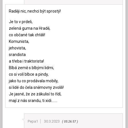
Raději nic, nechci být sprostý!
Je to v prdeli,
zelená guma na Hradě,
co občané tak chtěli!
Komunista,
jehovista,
srandista
a třeba i traktorista!
Blbá země s blbými lidmi,
co si volí blbce a pindy,
jako tu co prodávala mobily,
si lidé do čela sněmovny zvolili!
Je jasné, že ze zákulisí to řídí,
mají z nás srandu, ti xidi…….
Pepa1
30.3.2023
05:26:57