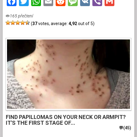
Facebook
Twitter
WhatsApp
Email
Reddit
Message
VK
Viber
Gmai
165 přečtení
(
37
votes, average:
4,92
out of 5)
FIND PAPILLOMAS ON YOUR NECK OR ARMPIT?
IT'S THE FIRST STAGE OF...