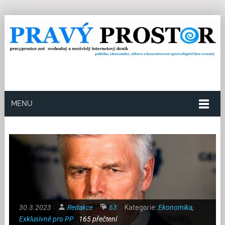
MENU
30.3.2023
Redakce
63
Kategorie:
Ekonomika
,
Exklusivně pro PP
165 přečtení