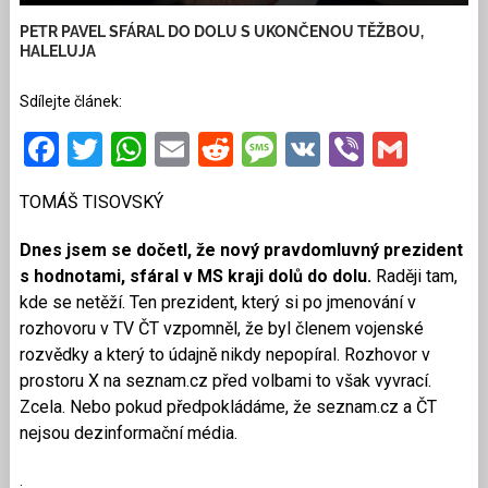
PETR PAVEL SFÁRAL DO DOLU S UKONČENOU TĚŽBOU,
HALELUJA
Sdílejte článek:
Facebook
Twitter
WhatsApp
Email
Reddit
Message
VK
Viber
Gmai
TOMÁŠ TISOVSKÝ
Dnes jsem se dočetl, že nový pravdomluvný prezident
s hodnotami, sfáral v MS kraji dolů do dolu.
Raději tam,
kde se netěží. Ten prezident, který si po jmenování v
rozhovoru v TV ČT vzpomněl, že byl členem vojenské
rozvědky a který to údajně nikdy nepopíral. Rozhovor v
prostoru X na seznam.cz před volbami to však vyvrací.
Zcela. Nebo pokud předpokládáme, že seznam.cz a ČT
nejsou dezinformační média.
.