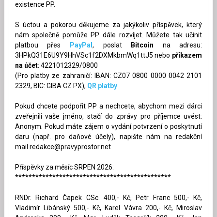
existence PP.
S úctou a pokorou děkujeme za jakýkoliv příspěvek, který
nám společně pomůže PP dále rozvíjet. Můžete tak učinit
platbou přes
PayPal
, poslat
Bitcoin
na adresu:
3HPkQ31E6U9Y9HhVSc1f2DXMkbmWq1ttJ5 nebo
příkazem
na účet
: 4221012329/0800
(Pro platby ze zahraničí: IBAN: CZ07 0800 0000 0042 2101
2329, BIC: GIBA CZ PX),
QR platby
Pokud chcete podpořit PP a nechcete, abychom mezi dárci
zveřejnili vaše jméno, stačí do zprávy pro příjemce uvést:
Anonym. Pokud máte zájem o vydání potvrzení o poskytnutí
daru (např. pro daňové účely), napište nám na redakční
mail
redakce@pravyprostor.net
Příspěvky za měsíc SRPEN 2026:
**********************************************
RNDr. Richard Čapek CSc. 400,- Kč, Petr Franc 500,- Kč,
Vladimír Libánský 500,- Kč, Karel Vávra 200,- Kč, Miroslav