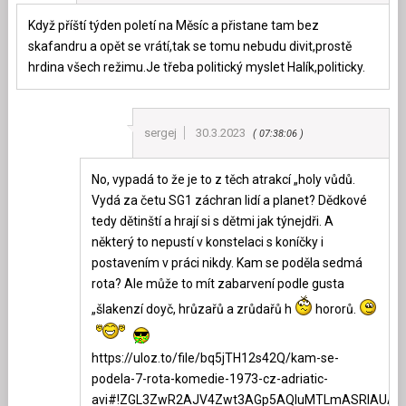
Když příští týden poletí na Měsíc a přistane tam bez
skafandru a opět se vrátí,tak se tomu nebudu divit,prostě
hrdina všech režimu.Je třeba politický myslet Halík,politicky.
sergej
30.3.2023
07:38:06
No, vypadá to že je to z těch atrakcí „holy vůdů.
Vydá za četu SG1 záchran lidí a planet? Dědkové
tedy dětinští a hrají si s dětmi jak týnejdři. A
některý to nepustí v konstelaci s koníčky i
postavením v práci nikdy. Kam se poděla sedmá
rota? Ale může to mít zabarvení podle gusta
„šlakenzí doyč, hrůzařů a zrůdařů h
hororů.
https://uloz.to/file/bq5jTH12s42Q/kam-se-
podela-7-rota-komedie-1973-cz-adriatic-
avi#!ZGL3ZwR2AJV4Zwt3AGp5AQIuMTLmASRlAUAen