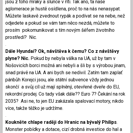
jsou z toho mraky a slunce v říti. Tak ano, ta naše
aglomerace je hustě osídlena, proč to na nás nenasypat.
Můžete laskavě zvednout rypák a podívat se na nebe, než
odjedete a pokud se vám tam něco nezdá, můžete to
prosím pokomunikovat s tím novým šéfem životního
prostředí? Nic.
.
Dále Hyundai? Ok, návštěva k čemu? Co z návštěvy
plyne? Nic.
Pokud by nebyla válka na UA, už by tam v
Nošovicích borci možná ani nebyli a šli by s výrobou jinam,
snad právě na UA. A ani bych se nedivil. Zatím tam zaplať
pánbůh Korejci jsou, ale státní subvence vždy jednou
skončí a svůj cíl už mají splněný, otevřené dveře do EU,
rekordní prodej. Co tady však dále?? Euro 7? Čekání na rok
2035? Asi ne, to jen EU zakázala spalovací motory, nikdo
více, takže těžko je udržíme.
.
Koukněte chlape raději do Hranic na bývalý Philips
.
Monster pobídky a dotace, cizí drobná investice do hal a