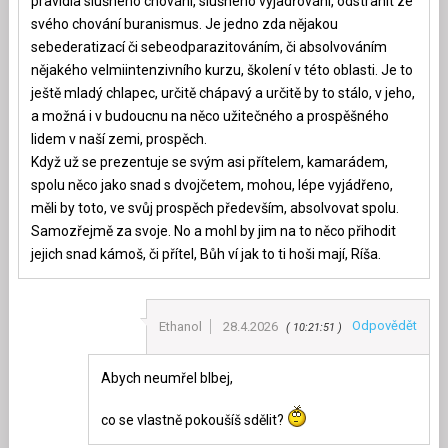
pravidla slušného chování, slušného vyjadřování, odstranit ze
svého chování buranismus. Je jedno zda nějakou
sebederatizací či sebeodparazitováním, či absolvováním
nějakého velmiintenzivního kurzu, školení v této oblasti. Je to
ještě mladý chlapec, určitě chápavý a určitě by to stálo, v jeho,
a možná i v budoucnu na něco užitečného a prospěšného
lidem v naší zemi, prospěch.
Když už se prezentuje se svým asi přítelem, kamarádem,
spolu něco jako snad s dvojčetem, mohou, lépe vyjádřeno,
měli by toto, ve svůj prospěch především, absolvovat spolu.
Samozřejmě za svoje. No a mohl by jim na to něco přihodit
jejich snad kámoš, či přítel, Bůh ví jak to ti hoši mají, Ríša.
Odpovědět
Ethanol
28.4.2026
10:21:51
Abych neumřel blbej,
co se vlastně pokoušíš sdělit?