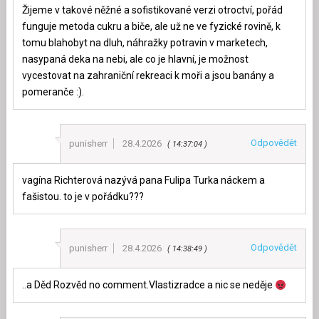
Žijeme v takové něžné a sofistikované verzi otroctví, pořád
funguje metoda cukru a biče, ale už ne ve fyzické rovině, k
tomu blahobyt na dluh, náhražky potravin v marketech,
nasypaná deka na nebi, ale co je hlavní, je možnost
vycestovat na zahraniční rekreaci k moři a jsou banány a
pomeranče :).
Odpovědět
punisherr
28.4.2026
14:37:04
vagína Richterová nazývá pana Fulipa Turka náckem a
fašistou. to je v pořádku???
Odpovědět
punisherr
28.4.2026
14:38:49
..a Děd Rozvěd no comment.Vlastizradce a nic se neděje