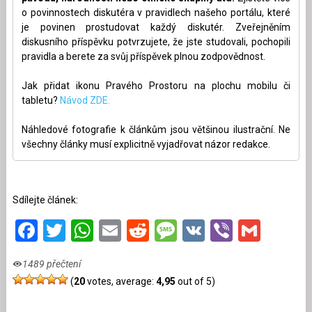
o povinnostech diskutéra v pravidlech našeho portálu, které
je povinen prostudovat každý diskutér. Zveřejněním
diskusního příspěvku potvrzujete, že jste studovali, pochopili
pravidla a berete za svůj příspěvek plnou zodpovědnost.
Jak přidat ikonu Pravého Prostoru na plochu mobilu či
tabletu?
Návod ZDE.
Náhledové fotografie k článkům jsou většinou ilustrační. Ne
všechny články musí explicitně vyjadřovat názor redakce.
Sdílejte článek:
Facebook
Twitter
WhatsApp
Email
Reddit
Message
VK
Viber
Gmai
1489 přečtení
(
20
votes, average:
4,95
out of 5)