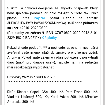
S úctou a pokorou děkujeme za jakýkoliv příspěvek, který
nám společně pomůže PP dále rozvíjet. Můžete tak učinit
platbou přes
PayPal
, poslat
Bitcoin
na adresu:
3HPkQ31E6U9Y9HhVSc1f2DXMkbmWq1ttJ5 nebo
příkazem
na účet
: 4221012329/0800
(Pro platby ze zahraničí: IBAN: CZ07 0800 0000 0042 2101
2329, BIC: GIBA CZ PX),
QR platby
Pokud chcete podpořit PP a nechcete, abychom mezi dárci
zveřejnili vaše jméno, stačí do zprávy pro příjemce uvést:
Anonym. Pokud máte zájem o vydání potvrzení o poskytnutí
daru (např. pro daňové účely), napište nám na redakční
mail
redakce@pravyprostor.net
Příspěvky za měsíc SRPEN 2026:
**********************************************
RNDr. Richard Čapek CSc. 400,- Kč, Petr Franc 500,- Kč,
Vladimír Libánský 500,- Kč, Karel Vávra 200,- Kč, Miroslav
Andreska 300,- Kč