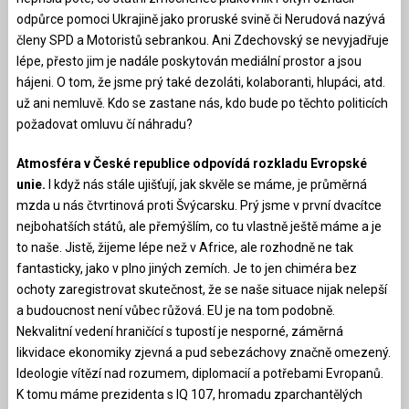
odpůrce pomoci Ukrajině jako proruské svině či Nerudová nazývá
členy SPD a Motoristů sebrankou. Ani Zdechovský se nevyjadřuje
lépe, přesto jim je nadále poskytován mediální prostor a jsou
hájeni. O tom, že jsme prý také dezoláti, kolaboranti, hlupáci, atd.
už ani nemluvě. Kdo se zastane nás, kdo bude po těchto politicích
požadovat omluvu čí náhradu?
Atmosféra v České republice odpovídá rozkladu Evropské
unie.
I když nás stále ujišťují, jak skvěle se máme, je průměrná
mzda u nás čtvrtinová proti Švýcarsku. Prý jsme v první dvacítce
nejbohatších států, ale přemýšlím, co tu vlastně ještě máme a je
to naše. Jistě, žijeme lépe než v Africe, ale rozhodně ne tak
fantasticky, jako v plno jiných zemích. Je to jen chiméra bez
ochoty zaregistrovat skutečnost, že se naše situace nijak nelepší
a budoucnost není vůbec růžová. EU je na tom podobně.
Nekvalitní vedení hraničící s tupostí je nesporné, záměrná
likvidace ekonomiky zjevná a pud sebezáchovy značně omezený.
Ideologie vítězí nad rozumem, diplomacií a potřebami Evropanů.
K tomu máme prezidenta s IQ 107, hromadu zparchantělých