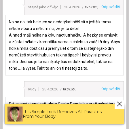
Odpovědět
Stejně jako dřívějc
28.4.2026
15:53:08
No no no, tak hele jen se nedotýkat něčí cti a ještě k tomu
někde v báru o někom říci, že je to debil.
A hned máš holka na krku nactiutrhačku. A hezky se omluvit
a zůstat někde v kamrdlíku sama o chlebu a vodě tři dny. Abys
holka měla dost času přemýšlet o tom že si stejně jako dřív
nemůžeš otevřít hubu jen tak na špacír. I kdyby jsi pravdu
měla. Jednou je to na nějaký čas nedotknutelné, tak se na
toho ….la vyser. Fakt to ani on ti nestojí za to.
Odpovědět
Rudy
28.4.2026
18:09:55
Pri vsi nedokonalosti, zlata Ceska Republika proti velmi tvrde
politicky korektni Kanadske Lidove Demokraticke Republice.
This Simple Trick Removes All Parasites
From Your Body!