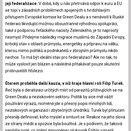
její federalizace.
V době, kdy u nás přetrvává odpor k euru a EU
se topí v zásadních problémech spojených s tvrdohlavým
přístupem Evropské komise ke Green Dealu a s nenávistí k Ruské
federaci likvidující možnou oboustranně výhodnou spolupráci,
také s podporou feťáckého nacisty Zelenského, je to naprostý
nesmysl. Přidejme následky migrace muslimů do Západní Evropy,
kritický stav v oblasti průmyslu, energetiky a přípravu na válku,
kterou mimo politiků a podnikatelů v zbrojním průmyslu nikdo
nechce. To má být ideální stav pro federalizaci? Ale no tak, to
může vyslovit jen blázen a následně přitakávat pouze skuteční
probruselští řiťolezci.
Éterem proběhla další kauza, v níž hraje hlavní roli Filip Turek.
Řeč byla o deratizaci určitých míst od parazitů přiživujících se na
Green Dealu a neziskovém sektoru. Politik by sice měl vážit
používání výrazů, nicméně jde o přesný popis mnohých lidí,
neziskových organizací i zbytečných úředníků. Turek byl přinucen
přesněji definovat, koho myslel a omluvit se. Reakce na jeho slova
ze strany médií a opozice byla bouřlivá. Je s podivem, že taková
nepřišla poté, co státní zmocněnec plukovník Foltýn označil