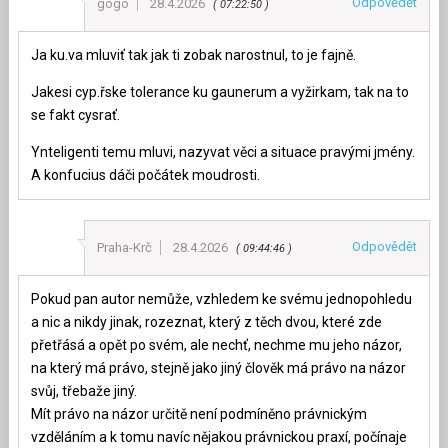
Odpovědět
gogo
28.4.2026
07:22:50
Ja ku.va mluviť tak jak ti zobak narostnul, to je fajně.
Jakesi cyp.řske tolerance ku gaunerum a vyžirkam, tak na to
se fakt cysrať.
Ynteligenti temu mluvi, nazyvat věci a situace pravými jmény.
A konfucius dáči počátek moudrosti.
Odpovědět
Praha-Krč
28.4.2026
09:44:46
Pokud pan autor nemůže, vzhledem ke svému jednopohledu
a nic a nikdy jinak, rozeznat, který z těch dvou, které zde
přetřásá a opět po svém, ale nechť, nechme mu jeho názor,
na který má právo, stejně jako jiný člověk má právo na názor
svůj, třebaže jiný.
Mít právo na názor určitě není podmíněno právnickým
vzděláním a k tomu navíc nějakou právnickou praxí, počínaje