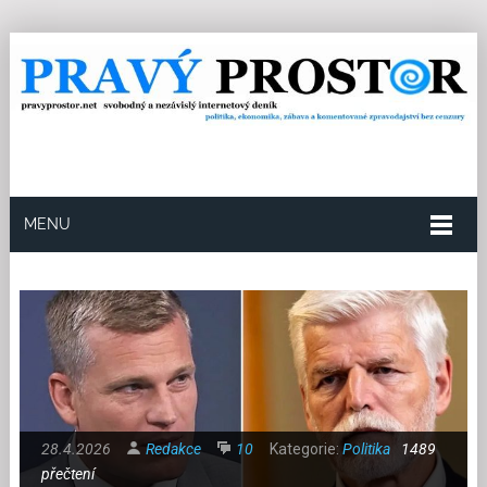
MENU
28.4.2026
Redakce
10
Kategorie:
Politika
1489
přečtení