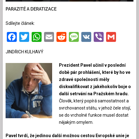
PARAZITÉ A DERATIZACE
Sdílejte článek:
Facebook
Twitter
WhatsApp
Email
Reddit
Message
VK
Viber
Gmai
JINDŘICH KULHAVÝ
Prezident Pavel učinil v poslední
době pár prohlášení, které by ho ve
zdravé společnosti měly
diskvalifikovat z jakéhokoliv boje o
další setrvání na Pražském hradu.
Člověk, který popírá samostatnost a
svrchovanost státu, v jehož čele stojí,
se do vrcholné funkce musel dostat
nějakým omylem.
Pavel tvrdí, že jedinou další možnou cestou Evropské unie je