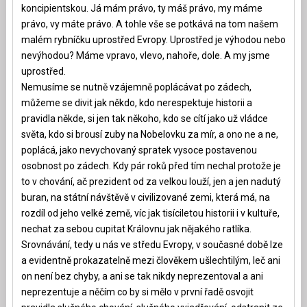
koncipientskou. Já mám právo, ty máš právo, my máme
právo, vy máte právo. A tohle vše se potkává na tom našem
malém rybníčku uprostřed Evropy. Uprostřed je výhodou nebo
nevýhodou? Máme vpravo, vlevo, nahoře, dole. A my jsme
uprostřed.
Nemusíme se nutně vzájemně poplácávat po zádech,
můžeme se divit jak někdo, kdo nerespektuje historii a
pravidla někde, si jen tak někoho, kdo se cítí jako už vládce
světa, kdo si brousí zuby na Nobelovku za mír, a ono ne a ne,
poplácá, jako nevychovaný spratek vysoce postavenou
osobnost po zádech. Kdy pár roků před tím nechal protože je
to v chování, ač prezident od za velkou louží, jen a jen nadutý
buran, na státní návštěvě v civilizované zemi, která má, na
rozdíl od jeho velké země, víc jak tisíciletou historii i v kultuře,
nechat za sebou cupitat Královnu jak nějakého ratlíka.
Srovnávání, tedy u nás ve středu Evropy, v současné době lze
a evidentně prokazatelně mezi člověkem ušlechtilým, leč ani
on není bez chyby, a ani se tak nikdy neprezentoval a ani
neprezentuje a něčím co by si mělo v první řadě osvojit