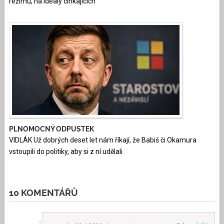
režimu, na ideály cinkajících
PLNOMOCNÝ ODPUSTEK
VIDLÁK Už dobrých deset let nám říkají, že Babiš či Okamura
vstoupili do politiky, aby si z ní udělali
10 KOMENTÁŘŮ