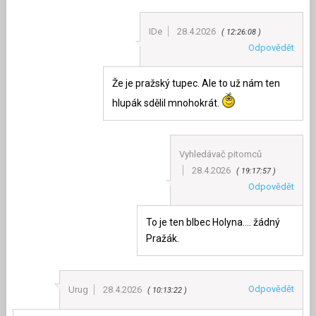
IDe
28.4.2026
12:26:08
Odpovědět
Že je pražský tupec. Ale to už nám ten
hlupák sdělil mnohokrát.
Vyhledávač pitomců
28.4.2026
19:17:57
Odpovědět
To je ten blbec Holyna…. žádný
Pražák.
Odpovědět
Urug
28.4.2026
10:13:22