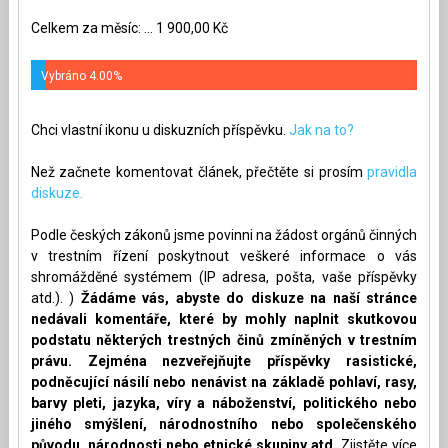
Celkem za měsíc: ... 1 900,00 Kč
Vybráno 4.00%
Chci vlastní ikonu u diskuzních příspěvku.
Jak na to?
Než začnete komentovat článek, přečtěte si prosím
pravidla
diskuze.
Podle českých zákonů jsme povinni na žádost orgánů činných
v trestním řízení poskytnout veškeré informace o vás
shromážděné systémem (IP adresa, pošta, vaše příspěvky
atd.). )
Žádáme vás, abyste do diskuze na naší stránce
nedávali komentáře, které by mohly naplnit skutkovou
podstatu některých trestných činů zmíněných v trestním
právu. Zejména nezveřejňujte příspěvky rasistické,
podněcující násilí nebo nenávist na základě pohlaví, rasy,
barvy pleti, jazyka, víry a náboženství, politického nebo
jiného smýšlení, národnostního nebo společenského
původu, národnosti nebo etnické skupiny atd.
Zjistěte více