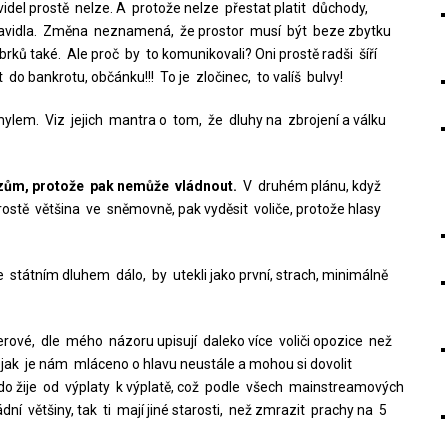
del prostě nelze. A protože nelze přestat platit důchody,
pravidla. Změna neznamená, že prostor musí být beze zbytku
brků také. Ale proč by to komunikovali? Oni prostě radši šíří
o bankrotu, občánku!!! To je zločinec, to valíš bulvy!
ylem. Viz jejich mantra o tom, že dluhy na zbrojení a válku
ězům, protože pak nemůže vládnout.
V druhém plánu, když
ostě většina ve sněmovně, pak vyděsit voliče, protože hlasy
státním dluhem dálo, by utekli jako první, strach, minimálně
erové, dle mého názoru upisují daleko více voliči opozice než
í, jak je nám mláceno o hlavu neustále a mohou si dovolit
do žije od výplaty k výplatě, což podle všech mainstreamových
dní většiny, tak ti mají jiné starosti, než zmrazit prachy na 5