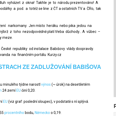
dluh vyházet z okna! Takhle je to národu prezentováno! A
odářky a pod. a totéž se line z ČT a ostatních TV a ČRo, tak
řížení narkomany. Jen místo heráku nebo pika jedou na
 nýbrž z toho nezodpovědně platí třeba důchody… A vůbec –
y meze.
m České republiky od instalace Babišovy vlády doopravdy.
ovanda na finančním portálu Kurzy.cz
 STRACH ZE ZADLUŽOVÁNÍ BABIŠOVA
ku minulého týdne narostl
výnos
(~ úrok) na desetiletém
n
24 zemí
EU
činí 0,20.
mí
EU
(viz graf: poslední sloupec), v podstatě s ní splývá.
,55
procentního
bodu,
Německo
o 0,19.