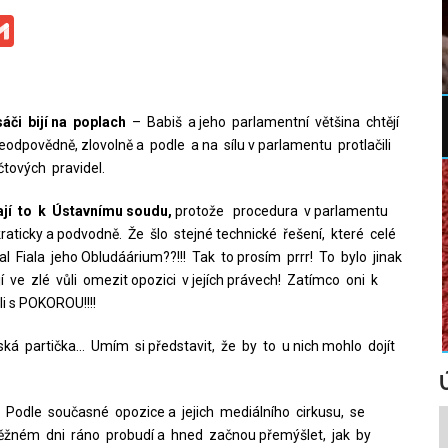
ge
iber
Gmail
áči bijí na poplach
– Babiš a jeho parlamentní většina chtějí
odpovědně, zlovolně a podle a na sílu v parlamentu protlačili
tových pravidel.
dají to k Ústavnímu soudu,
protože procedura v parlamentu
aticky a podvodně. Že šlo stejné technické řešení, které celé
 Fiala jeho Obludáárium??!!! Tak to prosím prrr! To bylo jinak
í ve zlé vůli omezit opozici v jejích právech! Zatímco oni k
i s POKOROU!!!!
ká partička… Umím si představit, že by to u nich mohlo dojít
.
Podle současné opozice a jejich mediálního cirkusu, se
v běžném dni ráno probudí a hned začnou přemýšlet, jak by