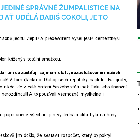
 JEDINĚ SPRÁVNÉ ŽUMPALISTICE NA
AŤ UDĚLÁ BABIŠ COKOLI, JE TO
sám sobě jednu vlepit? A předevčírem vyšel ještě dementnější
ler, křížený s totální smažkou.
udárium se zaštiťují zájmem státu, nezadlužováním našich
nak! V tom článku o Dluhopisech republiky najdete dva grafy,
 že nikdo víc v celé historii českého státu než Fiala, jeho finanční
nerozdílnou!!! A to používali všemožné myslitelné i
ože papír snese všechno, jen výsledná realita byla na hony
bleskově jim došlo, že sestavit rozpočet, který by pokryl