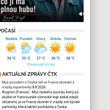
POČASÍ
Neděle
Pondělí
Úterý
Středa
Čtvrtek
30 °C
33 °C
27 °C
26 °C
28 °C
Předpověď počasí
AKTUÁLNÍ ZPRÁVY ČTK
Muž původem z Česka čelí ve Francii obvinění z
vraždy expartnerky
8.8.2026
Avignon (Francie) - Muž českého původu, který po
službě ve francouzské cizinecké legii získal zdejší
občanství, je ve Francii obviněn z vraždy své bývalé
partnerky, která taktéž pocházela z Česka.