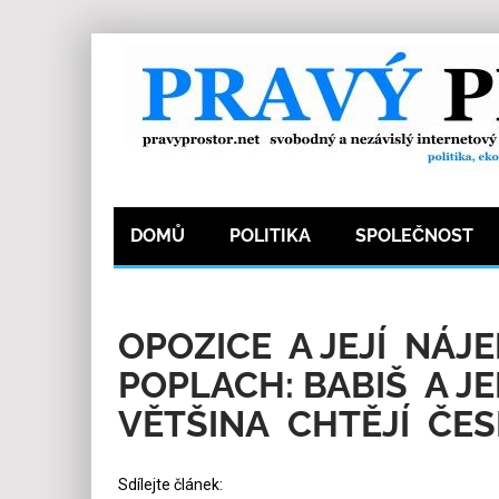
DOMŮ
POLITIKA
SPOLEČNOST
29.5.2026
Redakce
4
Kategorie:
Ekonomi
OPOZICE A JEJÍ NÁJE
POPLACH: BABIŠ A 
VĚTŠINA CHTĚJÍ ČES
Sdílejte článek: