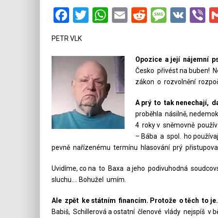
Facebook
Twitter
WhatsApp
Email
Reddit
Messa
VK
V
PETR VLK
Opozice a její nájemní ps
Česko přivést na buben! Ne
zákon o rozvolnění rozpoč
A prý to tak nenechají, 
proběhla násilně, nedemokr
4 roky v sněmovně používal
– Bába a spol. ho používaj
pevně nařízenému termínu hlasování prý přistupoval
Uvidíme, co na to Baxa a jeho podivuhodná soudcovs
sluchu…. Bohužel umím.
Ale zpět ke státním financím. Protože o těch to je
Babiš, Schillerová a ostatní členové vlády nejspíš 