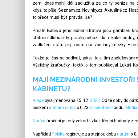
zemi dnes mohli dál zadlužit a za co ty peníze na 
když to píše Seznam.cz, Novinky,cz, Aktuálně.cz Hosp
to přece musí být pravda, že?
Prostě Babiš a jeho administrativa jsou gambleři k
státním dluhu a ty prachy nehází do nějaké bedny,
zadlužení státu prý roste nad všechny mezky – ted
Takže je čas se podívat, jak je to s tím zadlužování
Výstižný kraťoučký textík o tom publikoval Lukáš K
MAJÍ MEZINÁRODNÍ INVESTOŘI
KABINETU?
Vláda
byla jmenována 15. 12.
2025
. Od té doby do pát
českém
státním dluhu
o 0,23
procentního
bodu.
Mediá
Nárůst
úročení je tedy velmi blízko střední hodnoty ze
Například
Polsko
registruje za stejnou dobu
nárůst
o 0