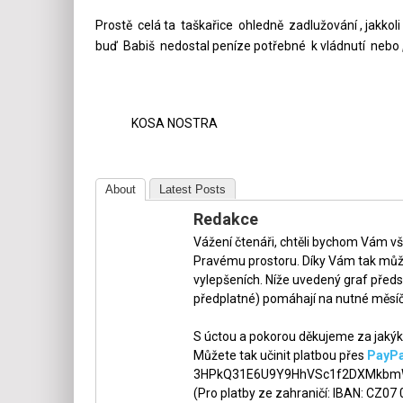
Prostě celá ta taškařice ohledně zadlužování , jakkol
buď Babiš nedostal peníze potřebné k vládnutí nebo 
KOSA NOSTRA
About
Latest Posts
Redakce
Vážení čtenáři, chtěli bychom Vám v
Pravému prostoru. Díky Vám tak může
vylepšeních. Níže uvedený graf předs
předplatné) pomáhají na nutné měsíč
S úctou a pokorou děkujeme za jakýko
Můžete tak učinit platbou přes
PayPa
3HPkQ31E6U9Y9HhVSc1f2DXMkbmW
(Pro platby ze zahraničí: IBAN: CZ07