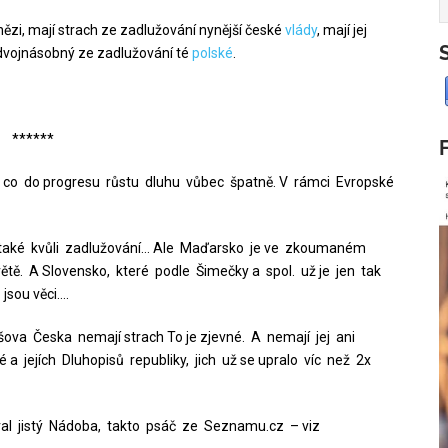
enězi, mají strach ze zadlužování nynější české
vlády
, mají jej
dvojnásobný ze zadlužování té
polské
.
******
, co do progresu růstu dluhu vůbec špatně. V rámci Evropské
rý také kvůli zadlužování… Ale Maďarsko je ve zkoumaném
tě. A Slovensko, které podle Šimečky a spol. už je jen tak
jsou věci….
ova Česka nemají strach To je zjevné. A nemají jej ani
a jejích Dluhopisů republiky, jich už se upralo víc než 2x
l jistý Nádoba, takto psáč ze Seznamu.cz – viz