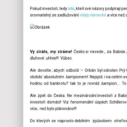
Pokud investoři, tedy
lidé
, kteří své názory podpírají p
srovnatelný ze zadlužování
vlády
německé
a více než 
Vy zíráte, my zíráme!
Česko si nevede , za Babiše 
dluhové uHnie!!! Vůbec.
Ale dovolte , abych odbočil – Orbán byl odvolen. P
období absolutním šampionem! Nejspíš i na celém svě
hodinu od bankrotu? tak to je rovněž šampion…. To 
Ale zpět do Česka. Ne mezinárodní investoři z Babiš
investoři domácí! Viz fenomenální úspěch Schillerové 
více, než bylo plánováno!!!
Do kterých se naprosto debilním způsobem strefova