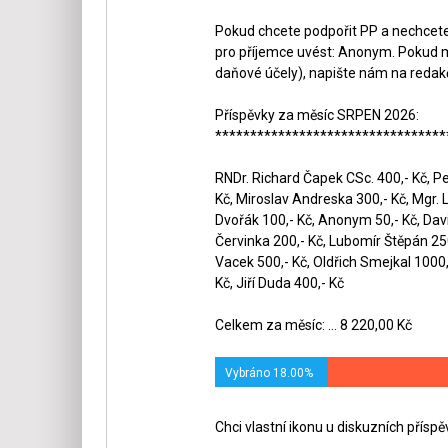
Pokud chcete podpořit PP a nechcete,
pro příjemce uvést: Anonym. Pokud m
daňové účely), napište nám na redak
Příspěvky za měsíc SRPEN 2026:
*********************************
RNDr. Richard Čapek CSc. 400,- Kč, Pet
Kč, Miroslav Andreska 300,- Kč, Mgr. 
Dvořák 100,- Kč, Anonym 50,- Kč, Dav
Červinka 200,- Kč, Lubomír Štěpán 250,
Vacek 500,- Kč, Oldřich Smejkal 1000,-
Kč, Jiří Duda 400,- Kč
Celkem za měsíc: ... 8 220,00 Kč
Vybráno 18.00%
Chci vlastní ikonu u diskuzních přísp