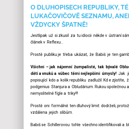
O DLUHOPISECH REPUBLIKY, TÉ
LUKAČOVIČOVĚ SEZNAMU, ANEB 
VŽDYCKY ŠPATNĚ!
Jestlipak už si zkusil za tu idiocii někde v ústraní 
článek v Reflexu…
Prostě publiku je třeba ukázat, že Babiš je ten gamb
Všichni – jak nájemní žumpalisté, tak bývalé Obl
dětí a vnuků a vůbec těmi nejlepšími úmysly!
Jak ji
popisující kdo a kolik republiku zadlužil. Kd e zjistíte,
podgenius Stanjura a Obludárium. Rukou společnou a 
nemyslitelné fígle a triky!!!
Prostě oni formálně ten dluhový limit dodrželi, prot
vzdálena jejich slibům.
Babiš se Schillerovou tohle všechno identifikovali a 