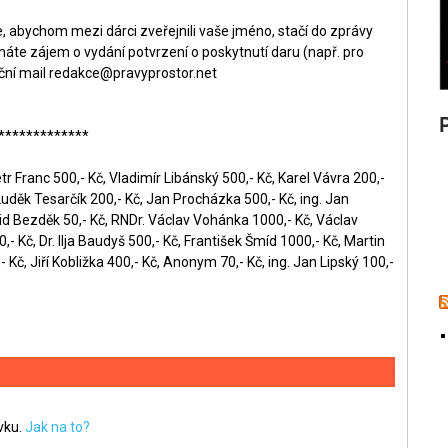
 abychom mezi dárci zveřejnili vaše jméno, stačí do zprávy
áte zájem o vydání potvrzení o poskytnutí daru (např. pro
ční mail
redakce@pravyprostor.net
*************
r Franc 500,- Kč, Vladimír Libánský 500,- Kč, Karel Vávra 200,-
Luděk Tesarčík 200,- Kč, Jan Procházka 500,- Kč, ing. Jan
id Bezděk 50,- Kč, RNDr. Václav Vohánka 1000,- Kč, Václav
- Kč, Dr. Ilja Baudyš 500,- Kč, František Šmíd 1000,- Kč, Martin
 Kč, Jiří Kobližka 400,- Kč, Anonym 70,- Kč, ing. Jan Lipský 100,-
ěvku.
Jak na to?