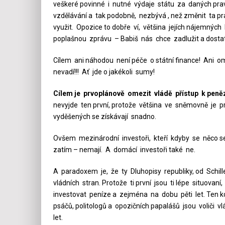
veškeré povinné i nutné výdaje státu za daných pravi
vzdělávání a tak podobně, nezbývá , než změnit ta 
využit. Opozice to dobře ví, většina jejích nájemných 
poplašnou zprávu – Babiš nás chce zadlužit a dostat d
Cílem ani náhodou není péče o státní finance! Ani om
nevadí!!! Ať jde o jakékoli sumy!
Cílem je prvoplánově omezit vládě přístup k pen
nevyjde ten první, protože většina ve sněmovně je pr
vyděšených se získávají snadno.
Ovšem mezinárodní investoři, kteří kdyby se něco se 
zatím – nemají. A domácí investoři také ne.
A paradoxem je, že ty Dluhopisy republiky, od Schill
vládních stran. Protože ti první jsou ti lépe situovan
investovat peníze a zejména na dobu pěti let. Ten k
psáčů, politologů a opozičních papalášů jsou voliči vlá
let.