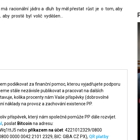
i má racionální jádro a dluh by měl přestat růst je o tom, aby
, aby prostě byl volič vyděšen…
šem poděkovat za finanční pomoc, kterou vyjadřujete podporu
me stále nezávisle publikovat a pracovat na dalších
tavuje, kolika procenty nám Vaše příspěvky (dobrovolné
ní náklady na provoz a zachování existence PP.
liv příspěvek, který nám společně pomůže PP dále rozvíjet.
l
, poslat
Bitcoin
na adresu:
q1ttJ5 nebo
příkazem na účet
: 4221012329/0800
 0800 0000 0042 2101 2329, BIC: GIBA CZ PX),
QR platby