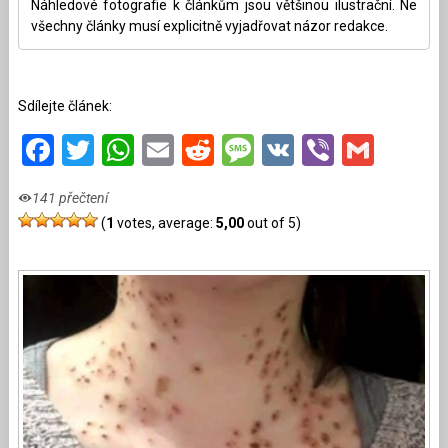
Náhledové fotografie k článkům jsou většinou ilustrační. Ne
všechny články musí explicitně vyjadřovat názor redakce.
Sdílejte článek:
Facebook
Twitter
WhatsApp
Email
Reddit
Message
VK
Viber
Gmai
141 přečtení
(
1
votes, average:
5,00
out of 5)