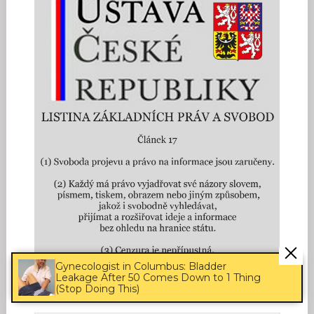
Gynecologist in Columbus: Bladder
Leakage After 50 Comes Down to 1 Thing
(Stop Doing This)
PROHLEDAT WEB