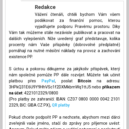
Redakce
Vážení čtenáři, chtěli bychom Vám všem
poděkovat za finanční pomoc, kterou
vyjadřujete podporu Pravému prostoru. Díky
Vám tak můžeme stále nezávisle publikovat a pracovat na
dalších vylepšeních. Níže uvedený graf představuje, kolika
procenty nám Vaše příspěvky (dobrovolné předplatné)
pomáhají na nutné měsíční náklady na provoz a zachování
existence PP.
S úctou a pokorou děkujeme za jakýkoliv příspěvek, který
nám společně pomůže PP dále rozvíjet. Můžete tak učinit
platbou přes
PayPal
, poslat
Bitcoin
na adresu:
3HPkQ31E6U9Y9HhVSc1f2DXMkbmWq1ttJ5 nebo
příkazem
na účet
: 4221012329/0800
(Pro platby ze zahraničí: IBAN: CZ07 0800 0000 0042 2101
2329, BIC: GIBA CZ PX),
QR platby
Pokud chcete podpořit PP a nechcete, abychom mezi dárci
zveřejnili vaše jméno, stačí do zprávy pro příjemce uvést: