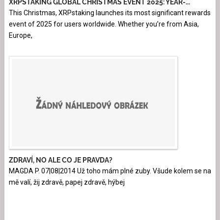
XRPSTAKING GLOBAL CHRISTMAS EVENT 2025: YEAR-...
This Christmas, XRPstaking launches its most significant rewards
event of 2025 for users worldwide. Whether you’re from Asia,
Europe,
ZDRAVÍ, NO ALE CO JE PRAVDA?
MAGDA P. 07|08|2014 Už toho mám plné zuby. Všude kolem se na
mě valí, žij zdravě, papej zdravě, hýbej