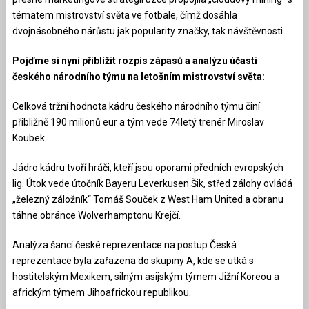
tématem mistrovství světa ve fotbale, čímž dosáhla
dvojnásobného nárůstu jak popularity značky, tak návštěvnosti.
Pojďme si nyní přiblížit rozpis zápasů a analýzu účasti
českého národního týmu na letošním mistrovství světa:
Celková tržní hodnota kádru českého národního týmu činí
přibližně 190 milionů eur a tým vede 74letý trenér Miroslav
Koubek.
Jádro kádru tvoří hráči, kteří jsou oporami předních evropských
lig. Útok vede útočník Bayeru Leverkusen Šik, střed zálohy ovládá
„železný záložník“ Tomáš Souček z West Ham United a obranu
táhne obránce Wolverhamptonu Krejčí.
Analýza šancí české reprezentace na postup Česká
reprezentace byla zařazena do skupiny A, kde se utká s
hostitelským Mexikem, silným asijským týmem Jižní Koreou a
africkým týmem Jihoafrickou republikou.