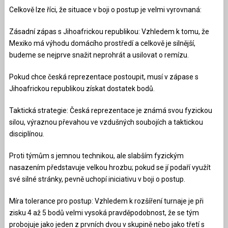
Celkově lze říci, že situace v boji o postup je velmi vyrovnaná:
Zásadní zápas s Jihoafrickou republikou: Vzhledem k tomu, že
Mexiko má výhodu domácího prostředí a celkově je silnější,
budeme se nejprve snažit neprohrát a usilovat o remízu.
Pokud chce česká reprezentace postoupit, musí v zápase s
Jihoafrickou republikou získat dostatek bodů.
Taktická strategie: Česká reprezentace je známá svou fyzickou
silou, výraznou převahou ve vzdušných soubojích a taktickou
disciplínou.
Proti týmům s jemnou technikou, ale slabším fyzickým
nasazením představuje velkou hrozbu; pokud se jí podaří využít
své silné stránky, pevně uchopí iniciativu v boji o postup.
Míra tolerance pro postup: Vzhledem k rozšíření turnaje je při
zisku 4 až 5 bodů velmi vysoká pravděpodobnost, že se tým
probojuje jako jeden z prvních dvou v skupině nebo jako třetí s