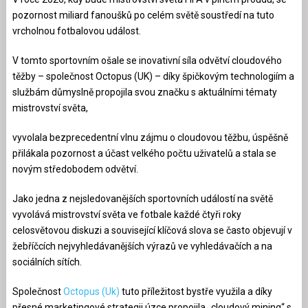
pozornost miliard fanoušků po celém světě soustředí na tuto
vrcholnou fotbalovou událost.
V tomto sportovním ošale se inovativní síla odvětví cloudového
těžby – společnost Octopus (UK) – díky špičkovým technologiím a
službám důmyslně propojila svou značku s aktuálními tématy
mistrovství světa,
vyvolala bezprecedentní vlnu zájmu o cloudovou těžbu, úspěšně
přilákala pozornost a účast velkého počtu uživatelů a stala se
novým středobodem odvětví.
Jako jedna z nejsledovanějších sportovních událostí na světě
vyvolává mistrovství světa ve fotbale každé čtyři roky
celosvětovou diskuzi a související klíčová slova se často objevují v
žebříčcích nejvyhledávanějších výrazů ve vyhledávačích a na
sociálních sítích.
Společnost
Octopus (Uk)
tuto příležitost bystře využila a díky
přesné marketingové strategii úzce propojila „cloudový mining“ s