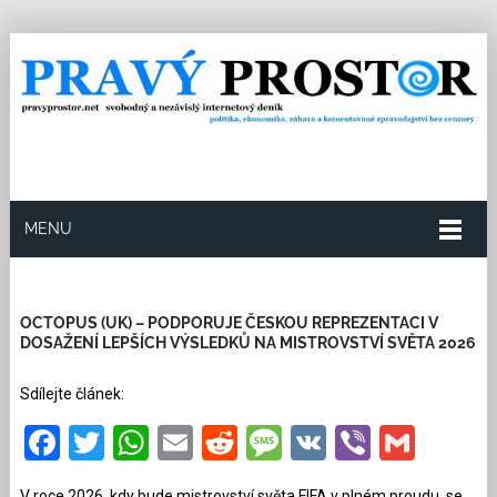
MENU
16.6.2026
Redakce
0
Kategorie:
Kultura a
tipy
141 přečtení
OCTOPUS (UK) – PODPORUJE ČESKOU REPREZENTACI V
DOSAŽENÍ LEPŠÍCH VÝSLEDKŮ NA MISTROVSTVÍ SVĚTA 2026
Sdílejte článek:
Facebook
Twitter
WhatsApp
Email
Reddit
Message
VK
Viber
Gmai
V roce 2026, kdy bude mistrovství světa FIFA v plném proudu, se