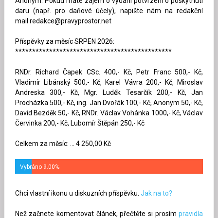
Anonym. Pokud máte zájem o vydání potvrzení o poskytnutí
daru (např. pro daňové účely), napište nám na redakční
mail
redakce@pravyprostor.net
Příspěvky za měsíc SRPEN 2026:
**********************************************
RNDr. Richard Čapek CSc. 400,- Kč, Petr Franc 500,- Kč,
Vladimír Libánský 500,- Kč, Karel Vávra 200,- Kč, Miroslav
Andreska 300,- Kč, Mgr. Luděk Tesarčík 200,- Kč, Jan
Procházka 500,- Kč, ing. Jan Dvořák 100,- Kč, Anonym 50,- Kč,
David Bezděk 50,- Kč, RNDr. Václav Vohánka 1000,- Kč, Václav
Červinka 200,- Kč, Lubomír Štěpán 250,- Kč
Celkem za měsíc: ... 4 250,00 Kč
Vybráno 9.00%
Chci vlastní ikonu u diskuzních příspěvku.
Jak na to?
Než začnete komentovat článek, přečtěte si prosím
pravidla