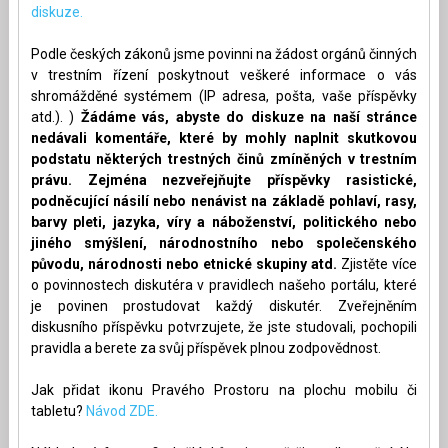
diskuze.
Podle českých zákonů jsme povinni na žádost orgánů činných
v trestním řízení poskytnout veškeré informace o vás
shromážděné systémem (IP adresa, pošta, vaše příspěvky
atd.). )
Žádáme vás, abyste do diskuze na naší stránce
nedávali komentáře, které by mohly naplnit skutkovou
podstatu některých trestných činů zmíněných v trestním
právu. Zejména nezveřejňujte příspěvky rasistické,
podněcující násilí nebo nenávist na základě pohlaví, rasy,
barvy pleti, jazyka, víry a náboženství, politického nebo
jiného smýšlení, národnostního nebo společenského
původu, národnosti nebo etnické skupiny atd.
Zjistěte více
o povinnostech diskutéra v pravidlech našeho portálu, které
je povinen prostudovat každý diskutér. Zveřejněním
diskusního příspěvku potvrzujete, že jste studovali, pochopili
pravidla a berete za svůj příspěvek plnou zodpovědnost.
Jak přidat ikonu Pravého Prostoru na plochu mobilu či
tabletu?
Návod ZDE.