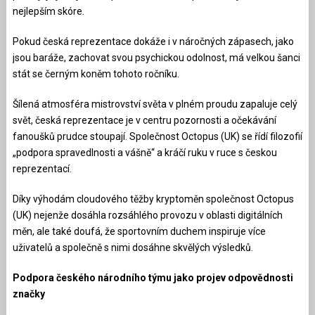
nejlepším skóre.
Pokud česká reprezentace dokáže i v náročných zápasech, jako
jsou baráže, zachovat svou psychickou odolnost, má velkou šanci
stát se černým koněm tohoto ročníku.
Šílená atmosféra mistrovství světa v plném proudu zapaluje celý
svět, česká reprezentace je v centru pozornosti a očekávání
fanoušků prudce stoupají. Společnost Octopus (UK) se řídí filozofií
„podpora spravedlnosti a vášně“ a kráčí ruku v ruce s českou
reprezentací.
Díky výhodám cloudového těžby kryptoměn společnost Octopus
(UK) nejenže dosáhla rozsáhlého provozu v oblasti digitálních
měn, ale také doufá, že sportovním duchem inspiruje více
uživatelů a společně s nimi dosáhne skvělých výsledků.
Podpora českého národního týmu jako projev odpovědnosti
značky