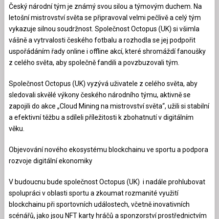
Český národní tým je známý svou silou a týmovým duchem. Na
letošní mistrovství světa se připravoval velmi pečlivě a celý tým
vykazuje silnou soudržnost. Společnost Octopus (UK) si všimla
vášně a vytrvalosti českého fotbalu a rozhodla se jej podpořit
uspořádáním řady online i offline akcí, které shromáždí fanoušky
z celého světa, aby společně fandili a povzbuzovali tým.
Společnost Octopus (UK) vyzývá uživatele z celého světa, aby
sledovali skvělé výkony českého národního týmu, aktivně se
zapojili do akce „Cloud Mining na mistrovství světa“, užili si stabilní
a efektivní těžbu a sdíleli příležitosti k zbohatnutí v digitálním
věku.
Objevování nového ekosystému blockchainu ve sportu a podpora
rozvoje digitální ekonomiky
V budoucnu bude společnost Octopus (UK) i nadále prohlubovat
spolupráci v oblasti sportu a zkoumat rozmanité využití
blockchainu při sportovních událostech, včetně inovativních
scénářů, jako jsou NFT karty hráčů a sponzorství prostřednictvím