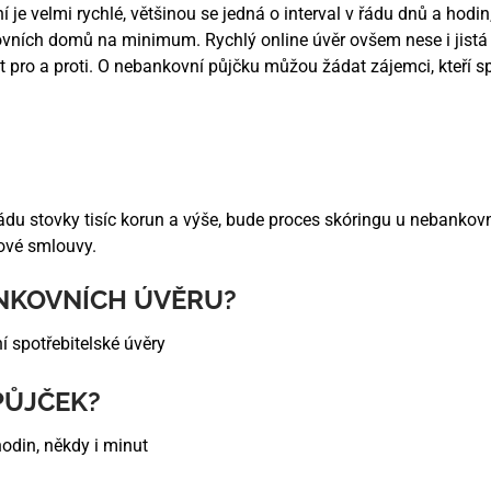
í je velmi rychlé, většinou se jedná o interval v řádu dnů a hodi
vních domů na minimum. Rychlý online úvěr ovšem nese i jistá ri
žit pro a proti. O nebankovní půjčku můžou žádat zájemci, kteří s
du stovky tisíc korun a výše, bude proces skóringu u nebankovní
ové smlouvy.
NKOVNÍCH ÚVĚRU?
 spotřebitelské úvěry
PŮJČEK?
hodin, někdy i minut