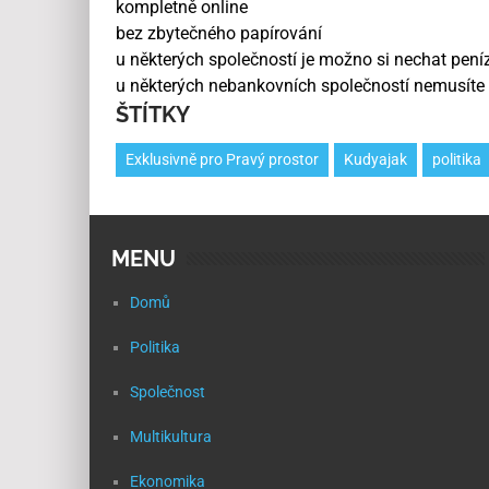
kompletně online
bez zbytečného papírování
u některých společností je možno si nechat peníz
u některých nebankovních společností nemusíte 
ŠTÍTKY
Exklusivně pro Pravý prostor
Kudyajak
politika
MENU
Domů
Politika
Společnost
Multikultura
Ekonomika