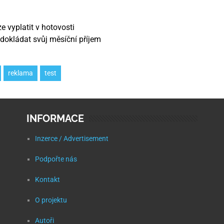
e vyplatit v hotovosti
dokládat svůj měsíční příjem
reklama
test
INFORMACE
Inzerce / Advertisement
Podpořte nás
Kontakt
O projektu
Autoři