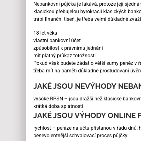
Nebankovní půjčka je lákává, protože její sjednán
klasickou přebujelou byrokracii klasických banko
trápí finanční tíseň, je třeba velmi důkladně zvá
18 let věku
vlastní bankovní účet
způsobilost k právnímu jednání
mít platný průkaz totožnosti
Pokud však budete žádat o větší sumy peněz v řá
třeba mít na paměti důkladné prostudování úvěr
JAKÉ JSOU NEVÝHODY NEBA
vysoké RPSN – jsou dražší než klasické bankovní
krátká doba splatnosti
JAKÉ JSOU VÝHODY ONLINE 
rychlost – peníze na účtu přistanou v řádu dnů, 
benevolentnější schvalovací proces půjčky