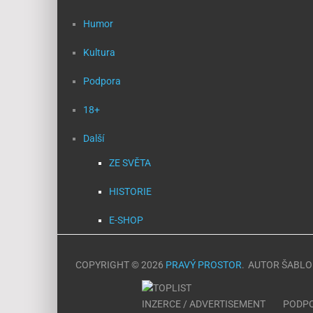
Humor
Kultura
Podpora
18+
Další
ZE SVĚTA
HISTORIE
E-SHOP
COPYRIGHT © 2026
PRAVÝ PROSTOR
.
AUTOR ŠABL
INZERCE / ADVERTISEMENT
PODPO