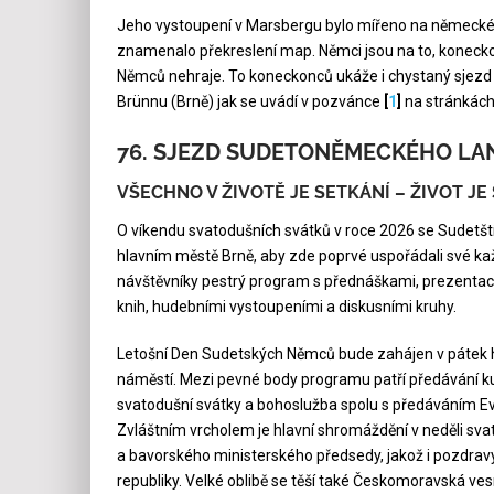
Jeho vystoupení v Marsbergu bylo mířeno na německého
znamenalo překreslení map. Němci jsou na to, koneckon
Němců nehraje. To koneckonců ukáže i chystaný sj
Brünnu (Brně) jak se uvádí v pozvánce
[
1
]
na stránkách
76. SJEZD SUDETONĚMECKÉHO LA
VŠECHNO V ŽIVOTĚ JE SETKÁNÍ – ŽIVOT JE 
O víkendu svatodušních svátků v roce 2026 se Sudetští
hlavním městě Brně, aby zde poprvé uspořádali své každ
návštěvníky pestrý program s přednáškami, prezentac
knih, hudebními vystoupeními a diskusními kruhy.
Letošní Den Sudetských Němců bude zahájen v pátek
náměstí. Mezi pevné body programu patří předávání kul
svatodušní svátky a bohoslužba spolu s předáváním Evr
Zvláštním vrcholem je hlavní shromáždění v neděli s
a bavorského ministerského předsedy, jakož i pozdravy
republiky. Velké oblibě se těší také Českomoravská vesn