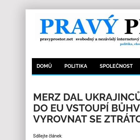
DOMŮ
POLITIKA
SPOLEČNOST
29.4.2026
Redakce
3
Kategorie:
Ze světa
MERZ DAL UKRAJINC
DO EU VSTOUPÍ BŮHVI
VYROVNAT SE ZTRÁTO
Sdílejte článek: