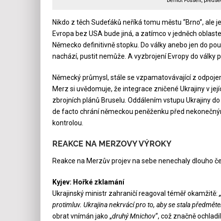
Berndt Posselt, před
Nikdo z těch Sudeťáků neříká tomu městu “Brno”, ale 
Evropa bez USA bude jiná, a zatímco v jedněch oblastec
Německo definitivně stopku. Do války anebo jen do pou
nachází, pustit nemůže. A vyzbrojení Evropy do války p
Německý průmysl, stále se vzpamatovávající z odpojení o
Merz si uvědomuje, že integrace zničené Ukrajiny v je
zbrojních plánů Bruselu. Oddálením vstupu Ukrajiny do
de facto chrání německou peněženku před nekonečnými
kontrolou.
REAKCE NA MERZOVY VÝROKY
Reakce na Merzův projev na sebe nenechaly dlouho čeka
Kyjev: Hořké zklamání
Ukrajinský ministr zahraničí reagoval téměř okamžitě:
protimluv. Ukrajina nekrvácí pro to, aby se stala předměte
obrat vnímán jako „
druhý Mnichov
“, což značně ochla