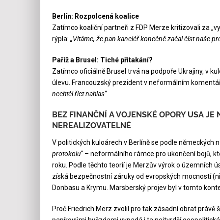
Berlín: Rozpolcená koalice
Zatímco koaliční partneři z FDP Merze kritizovali za „vy
rýpla:
„Vítáme, že pan kancléř konečně začal číst naše pro
Paříž a Brusel: Tiché přitakání?
Zatímco oficiálně Brusel trvá na podpoře Ukrajiny, v k
úlevu. Francouzský prezident v neformálním komentáři
nechtěl říct nahlas
“.
BEZ FINANČNÍ A VOJENSKÉ OPORY USA JE 
NEREALIZOVATELNÉ
V politických kuloárech v Berlíně se podle německých no
protokolu
“ – neformálního rámce pro ukončení bojů, kt
roku. Podle těchto teorií je Merzův výrok o územních ú
získá bezpečnostní záruky od evropských mocností (nik
Donbasu a Krymu. Marsberský projev byl v tomto kont
Proč Friedrich Merz zvolil pro tak zásadní obrat právě