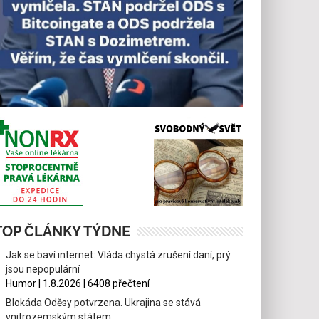
TOP ČLÁNKY TÝDNE
Jak se baví internet: Vláda chystá zrušení daní, prý
jsou nepopulární
Humor | 1.8.2026 | 6408 přečtení
Blokáda Oděsy potvrzena. Ukrajina se stává
vnitrozemským státem