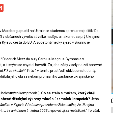
ge
iber
Gmail
 Marsbergu pustil na Ukrajince studenou sprchu realpolitik! Do
ěl v občanech vyvolávat velké naděje, a nakonec se prý Ukrajinci
le Kyjevu cesta do EU. A sudetoněmecký sjezd v Brünnu je
éř Friedrich Merz do auly Carolus-Magnus-Gymnasia v
t, o kterých se chystal hovořit. Za jeho zády visely na zdi barevné
tů EU ve školách
“. Právě v tomto prostředí, obklopen studenty,
 pohřbila jeho obraz nekompromisního zastánce ukrajinského
ovi bolestných kompromisů.
Co se stalo s mužem, který chtěl
zdobené dětskými výkresy mluví o územních ústupcích?
Jeho
řátelům v Kyjevě. Představa prezidenta Zelenského, že Ukrajina
inu, že ani datum 1. ledna 2028 nepovažuji za realistické.“
To však