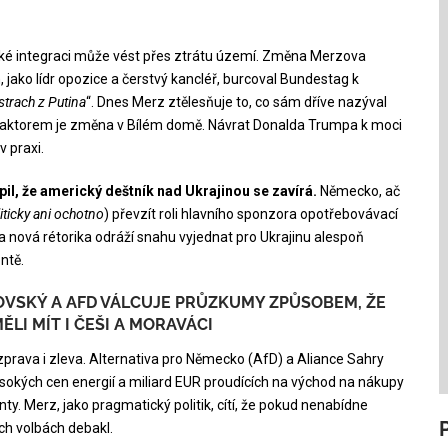
pské integraci může vést přes ztrátu území. Změna Merzova
, jako lídr opozice a čerstvý kancléř, burcoval Bundestag k
strach z Putina
“. Dnes Merz ztělesňuje to, co sám dříve nazýval
faktorem je změna v Bílém domě. Návrat Donalda Trumpa k moci
 v praxi.
l, že americký deštník nad Ukrajinou se zavírá.
Německo, ač
iticky ani ochotno
) převzít roli hlavního sponzora opotřebovávací
nová rétorika odráží snahu vyjednat pro Ukrajinu alespoň
ntě.
OVSKÝ A AFD VÁLCUJE PRŮZKUMY ZPŮSOBEM, ŽE
ĚLI MÍT I ČEŠI A MORAVÁCI
rava i zleva. Alternativa pro Německo (AfD) a Aliance Sahry
okých cen energií a miliard EUR proudících na východ na nákupy
. Merz, jako pragmatický politik, cítí, že pokud nenabídne
ch volbách debakl.