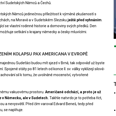
dictví Sudetských Němců a Čechů.
tských Němců jedinečnou příležitost k výměně zkušeností s
 Čechách, na Moravě a v Sudetském Slezsku
ještě před vyhnáním
.
ící se vlastní rodinné historie a domoviny svých předků. Den
možňuje setkání s krajany německy a česky mluvícími.
ZENÍM KOLAPSU PAX AMERICANA V EVROPĚ
e najednou Sudeťáci budou mít sjezd v Brně, tak odpověď už byste
Spojené státy po 81 letech od konce II. sv. války vyklízejí silově-
achování sil k tomu, že uvolněné mocenství, vytvořené
ořenému vakuovému prostoru.
Američané odchází, a proto je už
e v Německu, ale v Sudetech.
Takhle natvrdo je to potřeba říct,
nou a nevysvětlí. Před čím varoval Edvard Beneš, tedy před
, se naplňuje.