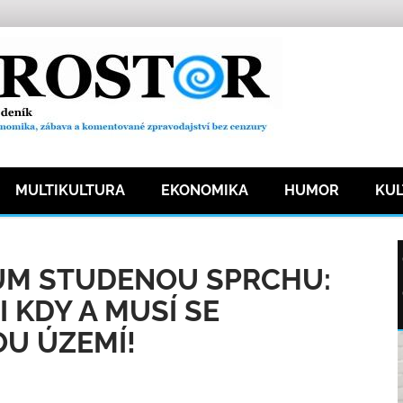
MULTIKULTURA
EKONOMIKA
HUMOR
KU
691 přečtení
ŮM STUDENOU SPRCHU:
 KDY A MUSÍ SE
U ÚZEMÍ!