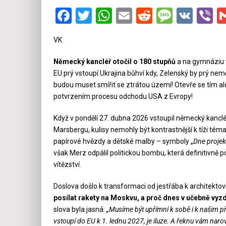
Facebook
Twitter
WhatsApp
Email
Reddit
Messa
VK
V
VK
Německý kancléř otočil o 180 stupňů
a na gymnáziu v
EU prý vstoupí Ukrajina bůhví kdy, Zelenský by prý nem
budou muset smířit se ztrátou území! Otevře se tím a
potvrzením procesu odchodu USA z Evropy!
Když v pondělí 27. dubna 2026 vstoupil německý kancl
Marsbergu, kulisy nemohly být kontrastnější k tíži téma
papírové hvězdy a dětské malby – symboly „
Dne projek
však Merz odpálil politickou bombu, která definitivně
vítězství.
Doslova došlo k transformaci od jestřába k architekt
posílat rakety na Moskvu, a proč dnes v učebně vy
slova byla jasná:
„Musíme být upřímní k sobě i k našim p
vstoupí do EU k 1. lednu 2027, je iluze. A řeknu vám narov