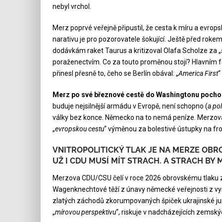
nebyl vrchol.
Merz poprvé veřejně připustil, že cesta k míru a evro
narativu je pro pozorovatele šokující. Ještě před rokem
dodávkám raket Taurus a kritizoval Olafa Scholze za „
poraženectvím. Co za touto proměnou stojí? Hlavním 
přinesl přesně to, čeho se Berlín obával: „
America First
“
Merz po své březnové cestě do Washingtonu pochopi
buduje nejsilnější armádu v Evropě, není schopno (
a pol
války bez konce. Německo na to nemá peníze. Merzova 
„
evropskou cestu
“ výměnou za bolestivé ústupky na fro
VNITROPOLITICKÝ TLAK JE NA MERZE OBR
UŽ I CDU MUSÍ MÍT STRACH. A STRACH BY M
Merzova CDU/CSU čelí v roce 2026 obrovskému tlaku zp
Wagenknechtové těží z únavy německé veřejnosti z vys
zlatých záchodů zkorumpovaných špiček ukrajinské junty
„
mírovou perspektivu
“, riskuje v nadcházejících zemský