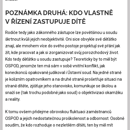
POZNÁMKA DRUHÁ: KDO VLASTNĚ
V ŘÍZENÍ ZASTUPUJE DÍTĚ
Rodiče tedy jako zákonného zástupce lze povětšinou u soudu
škrtnout kvůli jejich neobjektivitě. Oni sice obvykle své děťátko
znají, ale mnohem více do svého postoje projektují své přání jak
žít, kde pracovat a jak si zorganizovat svůj porozchodový život.
Kdo tedy děťátko u soudu zastupuje? Teoreticky by to měl být
OSPOD, jenomže ten má sám v sobě vnitřní konflikt, jak
koneckonců opakovaně judikoval i Ústavní soud. Na jedné straně
je kolizním opatrovníkem a na druhé straně prošetřuje situaci na
straně dítěte, zjišťuje jeho stanovisko, komunikuje se školou a
snaží se (tak trochu podobně jako soud) o objektivizaci okamžiku
a reality.
K tomu ovšem přidejme obrovskou fluktuaci zaměstnanců
OSPOD a jejich nedostatečnou proškolenost a odbornost. Osobně
soudím, že kdo rozhoduje o nezletilém dítěti, ten by měl mít