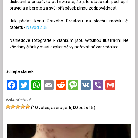
diskusního příspěvku potvrzujete, že jste studovali, pochopili
pravidla a berete za svůj příspěvek plnou zodpovědnost.
Jak přidat ikonu Pravého Prostoru na plochu mobilu či
tabletu?
Návod ZDE.
Náhledové fotografie k článkům jsou většinou ilustrační. Ne
všechny články musí explicitně vyjadřovat názor redakce.
Sdílejte článek:
Facebook
Twitter
WhatsApp
Email
Reddit
Message
VK
Viber
Gmai
44 přečtení
(
10
votes, average:
5,00
out of 5)