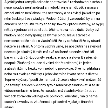
A ještě jednu komplikaci naše opatrovnické rozhodování s sebou
nese: soudce není android ani robot. I on je jen člověk z masa a
emocí, ani on není absolutně nestranný a nezávislý, jakkoli to po
něm české právo vyžaduje. Podobně žádný ze soudců by ani na
okamžik nepřipustil, že by snad byl někdy v práci unavený, že by jej
někdy v jednací síni bolel zub, břicho, hlava nebo duše, že by byl
hladový nebo nevyspaný, že by měl plnou hlavu starostí o
nemocné rodiče nebo o vlastní děti, že by spěchal či že by stranil
některé ze stran. A přitom všichni víme, že absolutní nezávislost
neexistuje a každý člověk má své oblíbené a nenáviděné lidi,
barvy, chutě, vůně, podněty, reakce, emoce a slova. Ba přesně
naopak. Zkušený soudce si velmi dobře uvědomí, že jeden
z účastníků mu hezky voní nebo ho provokuje, štve ho, přitahuje
nebo mu evokuje zážitky z jeho vlastního života nebo z dětství.
Teprve když si připustí, že nemusí být zcela objektivní, může náš
„nezávislý“ soudce všechny tyto osobní vlivy eliminovat. A to už
vůbec nemluvím o tom, že i soudce má vlastní světonázor, ve
volbách zpravidla volí nějakou politickou orientaci, má či nemá
osobní rozvodovou zkušenost a přesně ví, v jaké je finanční
situaci.