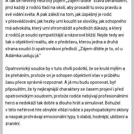
A tak se nevinný neurčitý pojem „zájem dítěte“ stává beranidlem,
jimž každý z rodičů tlačí na okolí, aby prosadil tu svou pravdu a
své vidění světa. A pak záleží na tom, jak úspěšný je rodič
v přesvědčování, jak hezky umí kouzlit se slovíčky, jak schopného
má advokáta, který umí shromáždit a předložit důkazy, a který
z rodičů je soudci sympatičtější a názorově bližší. Nejde tedy ani
tak o objektivní realitu, ale o představu, kterou jedna a druhá
strana soudci či opatrovníkovi předloží. „Zájem dítěte je to, oč u
Adámka usiluju já.“
Opatrovnický soudce by v tuto chvíli podotkl, že se krutě mýlím a
že přeháním, protože on je schopen objektivní stav v průběhu
času přece správně rozpoznat. A já mu budu oponovat, byť
připouštím, že ty nejkrajnější charaktery se časem projeví i před
opatrovnickým soudcem, protože rodiče nebývají profesionálními
herci a nedokáží tak dobře a dlouho hrát a simulovat. Bohužel
v této neférové hře obvykle vítězí rodiče s psychopatickými sklony
a naopak prohrávají emocionální typy, ti slabší, hodnější, ublížení a
zranění.