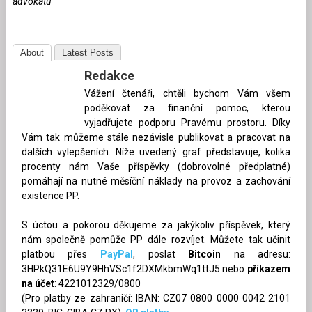
advokátů
About
Latest Posts
Redakce
Vážení čtenáři, chtěli bychom Vám všem
poděkovat za finanční pomoc, kterou
vyjadřujete podporu Pravému prostoru. Díky
Vám tak můžeme stále nezávisle publikovat a pracovat na
dalších vylepšeních. Níže uvedený graf představuje, kolika
procenty nám Vaše příspěvky (dobrovolné předplatné)
pomáhají na nutné měsíční náklady na provoz a zachování
existence PP.
S úctou a pokorou děkujeme za jakýkoliv příspěvek, který
nám společně pomůže PP dále rozvíjet. Můžete tak učinit
platbou přes
PayPal
, poslat
Bitcoin
na adresu:
3HPkQ31E6U9Y9HhVSc1f2DXMkbmWq1ttJ5 nebo
příkazem
na účet
: 4221012329/0800
(Pro platby ze zahraničí: IBAN: CZ07 0800 0000 0042 2101