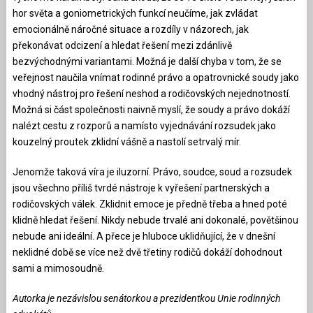
hor světa a goniometrických funkcí neučíme, jak zvládat
emocionálně náročné situace a rozdíly v názorech, jak
překonávat odcizení a hledat řešení mezi zdánlivě
bezvýchodnými variantami. Možná je další chyba v tom, že se
veřejnost naučila vnímat rodinné právo a opatrovnické soudy jako
vhodný nástroj pro řešení neshod a rodičovských nejednotností.
Možná si část společnosti naivně myslí, že soudy a právo dokáží
nalézt cestu z rozporů a namísto vyjednávání rozsudek jako
kouzelný proutek zklidní vášně a nastolí setrvalý mír.
Jenomže taková víra je iluzorní. Právo, soudce, soud a rozsudek
jsou všechno příliš tvrdé nástroje k vyřešení partnerských a
rodičovských válek. Zklidnit emoce je předně třeba a hned poté
klidně hledat řešení. Nikdy nebude trvalé ani dokonalé, povětšinou
nebude ani ideální. A přece je hluboce uklidňující, že v dnešní
neklidné době se více než dvě třetiny rodičů dokáží dohodnout
sami a mimosoudně.
Autorka je nezávislou senátorkou a prezidentkou Unie rodinných