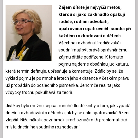
Zájem dítěte je nejvyšší metou,
kterou si jako zaklínadlo opakují
rodiče, rodinní advokáti,
opatrovníci i opatrovničtí soudci při
každém rozhodování o dětech.
Všechna rozhodnutí rodičovská i
soudní mají být právě oprávněnému
zájmu dítěte podřízena. K tomuto
pojmu najdeme obsáhlou judikaturu,
která termín definuje, upřesňuje a komentuje. Zdálo by se, že
výklad pojmu je po mnoha letech jeho existence v českém právu
už probádán do posledního písmenka. Jenomže realita jako
vždycky trochu pokulhává za teorií.
Jistě by bylo možno sepsat mnohé tlusté knihy o tom, jak vypadá
dnešní rozhodování o dětech a jak by se dalo opatrovnické řízení
zlepšit. Níže několik poznámek, jimiž označím tři problematická
místa dnešního soudního rozhodování.