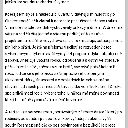
jakým lze soudní rozhodnutí vymoci.
Kdesi jsem slyšela následující úvahu: V dávnější minulosti bylo
úkolem rodičů děti zlomit k naprosté poslušnosti, třebas i bitím.
V minulém století se děti vychovávaly příkazy a drilem. A dnes má
většina rodičů dítě jediné a vše mu podřídí, dítě se stává
projektem a rodič ho nevychovává, ale rozmazluje, ustupuje mu a
plní jeho přání. Ještě na přelomu tisíciletí se rozvedený otec
s víkendovým stykem snažil vymyslet program styku tak, aby dítě
zabavil. Dnes žije většina rodičů odloučena a s dětmi ve střídavé
péči. Jakmile dítě „začne rozum brát“, což bývá právě kolem 8.
roku, rodiče se o jeho lásku začínají ucházet oblíbenými
aktivitami, dárky, financemi a v posledních letech zejména
úlevami od všech povinností. A tak si dítko ve věku kolem 13. roku
spolehlivě mezi rodiči vybere toho, u něhož má méně povinností,
který ho méně vychovává a méně buzeruje.
A teď to vše porovnejme s „oprávněným zájmem dítěte“, který po
rodičích, po soudu i po opatrovníkovi vyžaduje zákon a vyšší
soudy. Rozmazlené děcko bez povinností a bez úkolů je přece