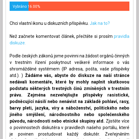
Vybráno 16.00%
Chci vlastní ikonu u diskuzních příspěvku.
Jak na to?
Než začnete komentovat článek, přečtěte si prosím
pravidla
diskuze.
Podle českých zákonů jsme povinni na žádost orgánů činných
v trestním řízení poskytnout veškeré informace o vás
shromážděné systémem (IP adresa, pošta, vaše příspěvky
atd.). )
Žádáme vás, abyste do diskuze na naší stránce
nedávali komentáře, které by mohly naplnit skutkovou
podstatu některých trestných činů zmíněných v trestním
právu. Zejména nezveřejňujte příspěvky rasistické,
podněcující násilí nebo nenávist na základě pohlaví, rasy,
barvy pleti, jazyka, víry a náboženství, politického nebo
jiného smýšlení, národnostního nebo společenského
původu, národnosti nebo etnické skupiny atd.
Zjistěte více
o povinnostech diskutéra v pravidlech našeho portálu, které
je povinen prostudovat každý diskutér. Zveřejněním