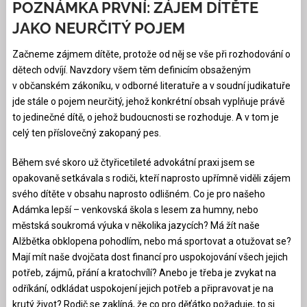
POZNÁMKA PRVNÍ: ZÁJEM DÍTĚTE
JAKO NEURČITÝ POJEM
Začneme zájmem dítěte, protože od něj se vše při rozhodování o
dětech odvíjí. Navzdory všem těm definicím obsaženým
v občanském zákoníku, v odborné literatuře a v soudní judikatuře
jde stále o pojem neurčitý, jehož konkrétní obsah vyplňuje právě
to jedinečné dítě, o jehož budoucnosti se rozhoduje. A v tom je
celý ten příslovečný zakopaný pes.
Během své skoro už čtyřicetileté advokátní praxi jsem se
opakovaně setkávala s rodiči, kteří naprosto upřímně viděli zájem
svého dítěte v obsahu naprosto odlišném. Co je pro našeho
Adámka lepší – venkovská škola s lesem za humny, nebo
městská soukromá výuka v několika jazycích? Má žít naše
Alžbětka obklopena pohodlím, nebo má sportovat a otužovat se?
Mají mít naše dvojčata dost financí pro uspokojování všech jejich
potřeb, zájmů, přání a kratochvílí? Anebo je třeba je zvykat na
odříkání, odkládat uspokojení jejich potřeb a připravovat je na
krutý život? Rodič se zaklíná, že co pro děťátko požaduje, to si