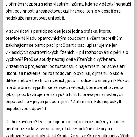
v přímém rozporu s jeho vlastními zájmy. Kdo se v dětství nenaučí
plnit povinnosti a respektovat cizí hranice, ten je v dospělosti
nedokáže nastavovat ani sobě.
V souvislosti s participací dětí ještě jedna otázka, kterou
pravidelně kladu opatrovnickým soudcům a všem teoretikům
zaklínajícím se participací: proč participaci uplatňujeme jen
v klasických opatrovnických řízeních – při rozhodování o péči a o
výchově? Proč se soudy neptají dětí v řízeních o výživném,
v řízeních o projednání pozůstalosti, o nájemném, při schválení
úkonu za nezletilé, při rozhodování o bydlišti, o jménu, o škole
dítěte, nebo v trestních řízeních, jsou-li rodiče obviněnými? Pokud
má dítě právo vyjádřit se ve všech věcech, které se jeho života
týkají, proč bazírujeme na využití tohoto práva jen v některých
případech, a v jiných je opomíjíme? Zatím mi nikdo neposkytl
uspokojivou odpověď.
Co říci závěrem? I ve spokojené rodině s nerozloučenými rodiči
není nouze o krizové situace, o hádky, odlišné názory a o
výchovné karamboly. Jaká škoda, že se ve škole vedle nejvyšších