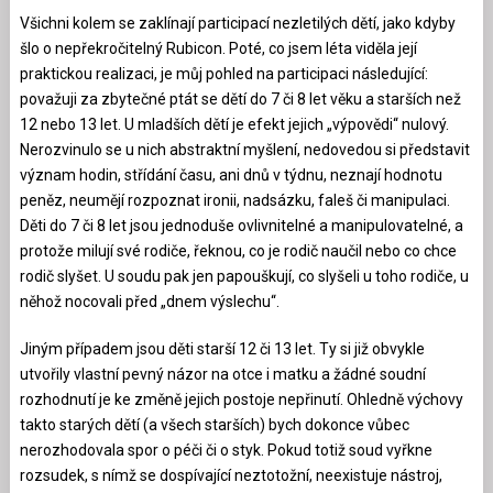
Všichni kolem se zaklínají participací nezletilých dětí, jako kdyby
šlo o nepřekročitelný Rubicon. Poté, co jsem léta viděla její
praktickou realizaci, je můj pohled na participaci následující:
považuji za zbytečné ptát se dětí do 7 či 8 let věku a starších než
12 nebo 13 let. U mladších dětí je efekt jejich „výpovědi“ nulový.
Nerozvinulo se u nich abstraktní myšlení, nedovedou si představit
význam hodin, střídání času, ani dnů v týdnu, neznají hodnotu
peněz, neumějí rozpoznat ironii, nadsázku, faleš či manipulaci.
Děti do 7 či 8 let jsou jednoduše ovlivnitelné a manipulovatelné, a
protože milují své rodiče, řeknou, co je rodič naučil nebo co chce
rodič slyšet. U soudu pak jen papouškují, co slyšeli u toho rodiče, u
něhož nocovali před „dnem výslechu“.
Jiným případem jsou děti starší 12 či 13 let. Ty si již obvykle
utvořily vlastní pevný názor na otce i matku a žádné soudní
rozhodnutí je ke změně jejich postoje nepřinutí. Ohledně výchovy
takto starých dětí (a všech starších) bych dokonce vůbec
nerozhodovala spor o péči či o styk. Pokud totiž soud vyřkne
rozsudek, s nímž se dospívající neztotožní, neexistuje nástroj,