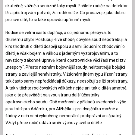
skutečně, vážně a seriózně taky myslí. Pošlete rodiče na detektor
lži a přístroj vám potvrdí, že rodič nelže. Co prosazuje jako dobro
pro své dítě, to si také opravdu upřímně myslí.
Rodiče se velmi často doplňují, a co jednomu přebývá, to
druhému chybí. Postupují-li ve shodě, obvykle soud nepotřebují a
k rozhodnutí o dítěti dospějí spolu a sami. Soudní rozhodování o
dítěti je však bojem a válkou s jaderným vyzbrojováním, a to
navzdory zákonné úpravě, která opatrovnické věci řadí mezi tzv.
„nespory“. Přesto neznám bojovnější soudy, nelítostnější bojující
strany a zavilejší nenávistníky. V žádném jiném typu řízení strany
tak často samy nepředkládají důkazy, neosočují ze lži protistrany.
A tak v těchto rodičovských válkách nejde ani tak o dítě samotné,
jako o to přesvědčit na svou stranu další účastníky
opatrovnického soudu. Obě možnosti z příkladů uvedených výše
jsou totiž pro Adámku, pro Alžbětku i pro dvojčátka možné a
žádný z nich není vyloučený, nemorální, protiprávní ani špatný.
Vždyť přece rodič udává směr výchovy svého dítěte.