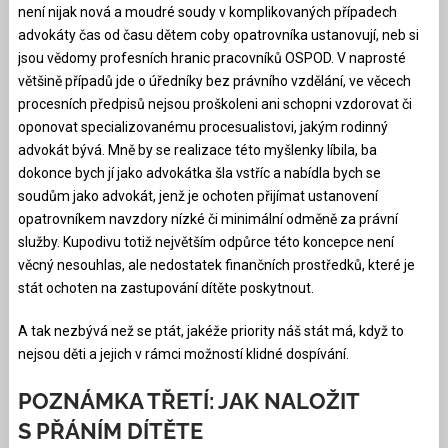
není nijak nová a moudré soudy v komplikovaných případech
advokáty čas od času dětem coby opatrovníka ustanovují, neb si
jsou vědomy profesních hranic pracovníků OSPOD. V naprosté
většině případů jde o úředníky bez právního vzdělání, ve věcech
procesních předpisů nejsou proškoleni ani schopni vzdorovat či
oponovat specializovanému procesualistovi, jakým rodinný
advokát bývá. Mně by se realizace této myšlenky líbila, ba
dokonce bych jí jako advokátka šla vstříc a nabídla bych se
soudům jako advokát, jenž je ochoten přijímat ustanovení
opatrovníkem navzdory nízké či minimální odměně za právní
služby. Kupodivu totiž největším odpůrce této koncepce není
věcný nesouhlas, ale nedostatek finančních prostředků, které je
stát ochoten na zastupování dítěte poskytnout.
A tak nezbývá než se ptát, jakéže priority náš stát má, když to
nejsou děti a jejich v rámci možností klidné dospívání.
POZNÁMKA TŘETÍ: JAK NALOŽIT
S PŘÁNÍM DÍTĚTE