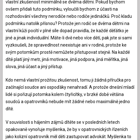
vlastní zkušenost minimálně se dvěma dětmi. Pokud bychom
ovšem přidali tuto podmínku, vyloučili bychom z účasti na
rozhodování všechny nerodiče nebo rodiče jedináčků. Proč kladu
podmínku natolik přísnou? Protože jen rodič se dvěma dětmi na
vlastní kůži pocítí v plné síle dopad pravidla, že každé děťátko je
jiné a jinak individuální. Máte-li dvě nebo více dětí, pak jste si sami
vyzkoušeli, že spravedlnost neexistuje ani v rodině, protože ke
svým potomkům prostě nemůžete přistupovat stejně. Na každé
dítě platí jiný metr, jiná motivace, jiná podpora, jiná měřítka, jiná
slova, jiná účast a jiný přístup.
Kdo nemá vlastní prožitou zkušenost, tomu ji žádná příručka pro
začínající soudce ani ospoďáky nenahradí. A protože dnešní mladí
lidé si pořizují potomka kolem čtyřicítky, v brzké době většina
soudců a opatrovníků nebude mít žádné nebo maximálně jedno
dítě.
V souvislosti s hájením zájmů dítěte se v posledních letech
opakovaně vynořuje myšlenka, že by v opatrovnických řízeních
jako kolizní opatrovník měl děti zastupovat advokát. Myšlenka to