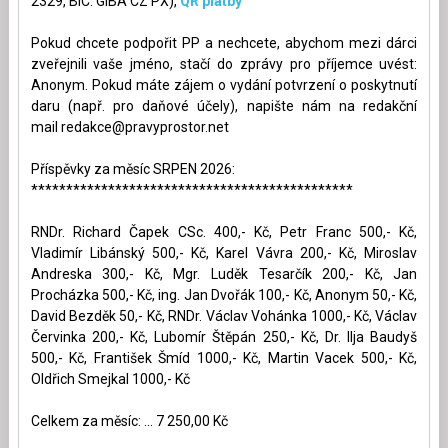
2329, BIC: GIBA CZ PX),
QR platby
Pokud chcete podpořit PP a nechcete, abychom mezi dárci
zveřejnili vaše jméno, stačí do zprávy pro příjemce uvést:
Anonym. Pokud máte zájem o vydání potvrzení o poskytnutí
daru (např. pro daňové účely), napište nám na redakční
mail
redakce@pravyprostor.net
Příspěvky za měsíc SRPEN 2026:
**********************************************
RNDr. Richard Čapek CSc. 400,- Kč, Petr Franc 500,- Kč,
Vladimír Libánský 500,- Kč, Karel Vávra 200,- Kč, Miroslav
Andreska 300,- Kč, Mgr. Luděk Tesarčík 200,- Kč, Jan
Procházka 500,- Kč, ing. Jan Dvořák 100,- Kč, Anonym 50,- Kč,
David Bezděk 50,- Kč, RNDr. Václav Vohánka 1000,- Kč, Václav
Červinka 200,- Kč, Lubomír Štěpán 250,- Kč, Dr. Ilja Baudyš
500,- Kč, František Šmíd 1000,- Kč, Martin Vacek 500,- Kč,
Oldřich Smejkal 1000,- Kč
Celkem za měsíc: ... 7 250,00 Kč