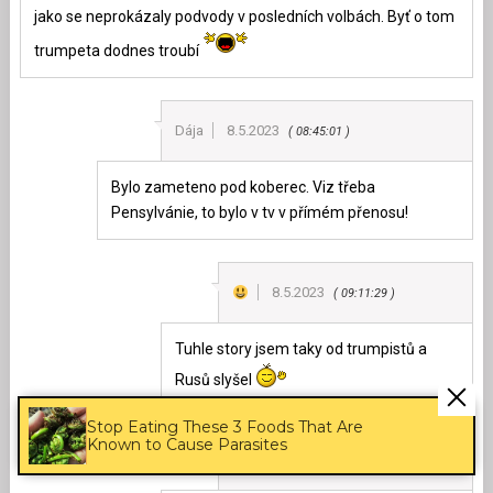
jako se neprokázaly podvody v posledních volbách. Byť o tom
trumpeta dodnes troubí
Dája
8.5.2023
08:45:01
Bylo zameteno pod koberec. Viz třeba
Pensylvánie, to bylo v tv v přímém přenosu!
8.5.2023
09:11:29
Tuhle story jsem taky od trumpistů a
Rusů slyšel
Stop Eating These 3 Foods That Are
Known to Cause Parasites
trtal
8.5.2023
12:33:12