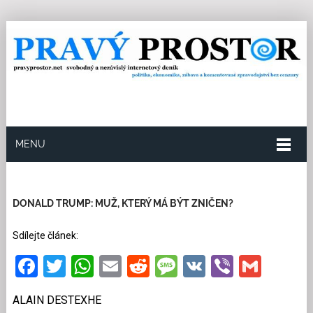
MENU
8.5.2023
Redakce
19
Kategorie:
Ze světa
46
přečtení
DONALD TRUMP: MUŽ, KTERÝ MÁ BÝT ZNIČEN?
Sdílejte článek:
Facebook
Twitter
WhatsApp
Email
Reddit
Message
VK
Viber
Gmai
ALAIN DESTEXHE