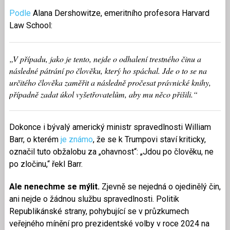
Podle
Alana Dershowitze, emeritního profesora Harvard
Law School:
„V případu, jako je tento, nejde o odhalení trestného činu a
následné pátrání po člověku, který ho spáchal. Jde o to se na
určitého člověka zaměřit a následně pročesat právnické knihy,
případně zadat úkol vyšetřovatelům, aby mu něco přišili.“
Dokonce i bývalý americký ministr spravedlnosti William
Barr, o kterém
je známo
, že se k Trumpovi staví kriticky,
označil tuto obžalobu za „ohavnost“: „Jdou po člověku, ne
po zločinu,“ řekl Barr.
Ale nenechme se mýlit.
Zjevně se nejedná o ojedinělý čin,
ani nejde o žádnou službu spravedlnosti. Politik
Republikánské strany, pohybující se v průzkumech
veřejného mínění pro prezidentské volby v roce 2024 na