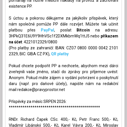
pomáhají na nutné měsíční náklady na provoz a zachování
existence PP.
S úctou a pokorou děkujeme za jakýkoliv příspěvek, který
nám společně pomůže PP dále rozvíjet. Můžete tak učinit
platbou přes
PayPal
, poslat
Bitcoin
na adresu:
3HPkQ31E6U9Y9HhVSc1f2DXMkbmWq1ttJ5 nebo
příkazem
na účet
: 4221012329/0800
(Pro platby ze zahraničí: IBAN: CZ07 0800 0000 0042 2101
2329, BIC: GIBA CZ PX),
QR platby
Pokud chcete podpořit PP a nechcete, abychom mezi dárci
zveřejnili vaše jméno, stačí do zprávy pro příjemce uvést:
Anonym. Pokud máte zájem o vydání potvrzení o poskytnutí
daru (např. pro daňové účely), napište nám na redakční
mail
redakce@pravyprostor.net
Příspěvky za měsíc SRPEN 2026:
**********************************************
RNDr. Richard Čapek CSc. 400,- Kč, Petr Franc 500,- Kč,
Vladimír Libánský 500,- Kč, Karel Vávra 200,- Kč, Miroslav