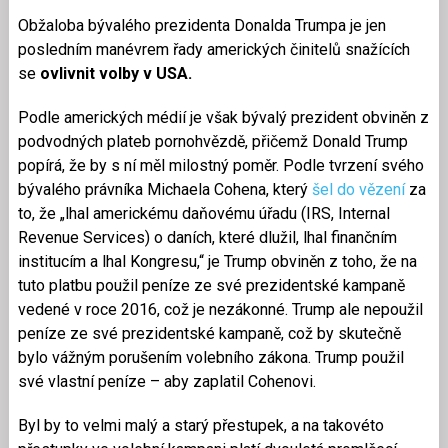
Obžaloba bývalého prezidenta Donalda Trumpa je jen
posledním manévrem řady amerických činitelů snažících
se
ovlivnit volby v USA.
Podle amerických médií je však bývalý prezident obviněn z
podvodných plateb pornohvězdě, přičemž Donald Trump
popírá, že by s ní měl milostný poměr. Podle tvrzení svého
bývalého právníka Michaela Cohena, který
šel do vězení
za
to, že „lhal americkému daňovému úřadu (IRS, Internal
Revenue Services) o daních, které dlužil, lhal finančním
institucím a lhal Kongresu,“ je Trump obviněn z toho, že na
tuto platbu použil peníze ze své prezidentské kampaně
vedené v roce 2016, což je nezákonné. Trump ale nepoužil
peníze ze své prezidentské kampaně, což by skutečně
bylo vážným porušením volebního zákona. Trump použil
své vlastní peníze – aby zaplatil Cohenovi.
Byl by to velmi malý a starý přestupek, a na takovéto