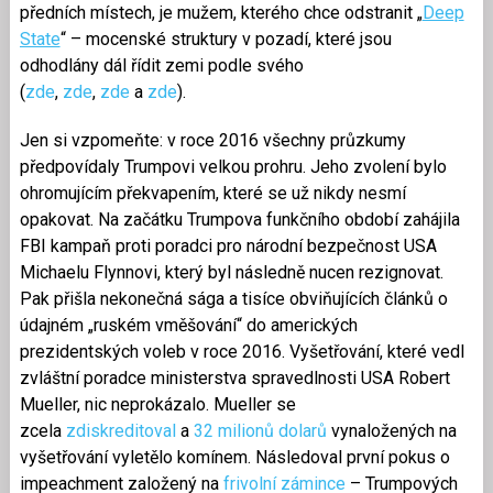
předních místech, je mužem, kterého chce odstranit „
Deep
State
“ – mocenské struktury v pozadí, které jsou
odhodlány dál řídit zemi podle svého
(
zde
,
zde
,
zde
a
zde
).
Jen si vzpomeňte: v roce 2016 všechny průzkumy
předpovídaly Trumpovi velkou prohru. Jeho zvolení bylo
ohromujícím překvapením, které se už nikdy nesmí
opakovat. Na začátku Trumpova funkčního období zahájila
FBI kampaň proti poradci pro národní bezpečnost USA
Michaelu Flynnovi, který byl následně nucen rezignovat.
Pak přišla nekonečná sága a tisíce obviňujících článků o
údajném „ruském vměšování“ do amerických
prezidentských voleb v roce 2016. Vyšetřování, které vedl
zvláštní poradce ministerstva spravedlnosti USA Robert
Mueller, nic neprokázalo. Mueller se
zcela
zdiskreditoval
a
32 milionů dolarů
vynaložených na
vyšetřování vyletělo komínem. Následoval první pokus o
impeachment založený na
frivolní zámince
– Trumpových