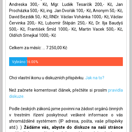
Andreska 300,- Kč, Mgr. Luděk Tesarčík 200,- Kč, Jan
Procházka 500,- Kč, ing. Jan Dvořák 100,- Kč, Anonym 50,- Kč,
David Bezděk 50,- Kč, RNDr. Václav Vohánka 1000,- Kč, Václav
Červinka 200,- Kč, Lubomír Štěpán 250,- Kč, Dr. Ilja Baudyš
500,- Kč, František Šmíd 1000,- Kč, Martin Vacek 500,- Kč,
Oldřich Smejkal 1000,- Kč
Celkem za měsíc: ... 7 250,00 Kč
Vybráno 16.00%
Chci vlastní ikonu u diskuzních příspěvku.
Jak na to?
Než začnete komentovat článek, přečtěte si prosím
pravidla
diskuze.
Podle českých zákonů jsme povinni na žádost orgánů činných
v trestním řízení poskytnout veškeré informace o vás
shromážděné systémem (IP adresa, pošta, vaše příspěvky
atd.). )
Žádáme vás, abyste do diskuze na naší stránce