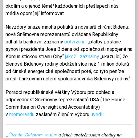
okolím a o jehož téměř každodenních přešlapech nás
média opomíjejí informovat.
Navzdory snaze mnoha politiků a novinářů chránit Bidena,
nová Sněmovna reprezentantů ovládaná Republikány
odhalila bankovní záznamy
potvrzující
„platby poslané
synovi prezidenta Joea Bidena od společnosti napojené na
Komunistickou stranu Číny“
jakož i záznamy
„ukazující, že
členové Bidenovy rodiny obdrželi více než 1 milion dolarů
od čínské energetické společnosti poté, co tyto peníze
prošli bankovním účtem spolupracovníka Bidenovy rodiny.“
Poradci republikánské většiny Výboru pro dohled a
odpovědnost Sněmovny reprezentantů USA (The House
Committee on Oversight and Accountability)
v
memorandu
zaslaném členům výboru
uvedli
:
„
Členům Bidenovy rodiny
a jejich společnostem chodily na