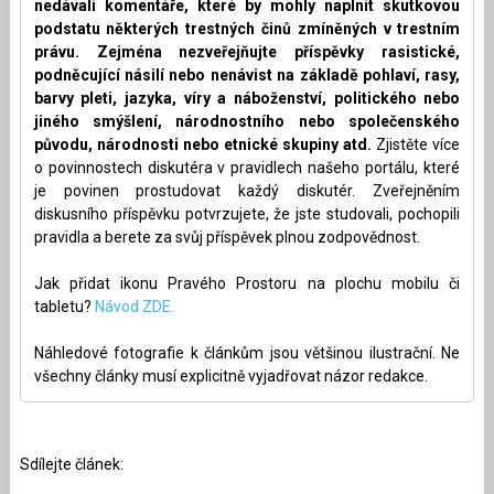
nedávali komentáře, které by mohly naplnit skutkovou
podstatu některých trestných činů zmíněných v trestním
právu. Zejména nezveřejňujte příspěvky rasistické,
podněcující násilí nebo nenávist na základě pohlaví, rasy,
barvy pleti, jazyka, víry a náboženství, politického nebo
jiného smýšlení, národnostního nebo společenského
původu, národnosti nebo etnické skupiny atd.
Zjistěte více
o povinnostech diskutéra v pravidlech našeho portálu, které
je povinen prostudovat každý diskutér. Zveřejněním
diskusního příspěvku potvrzujete, že jste studovali, pochopili
pravidla a berete za svůj příspěvek plnou zodpovědnost.
Jak přidat ikonu Pravého Prostoru na plochu mobilu či
tabletu?
Návod ZDE.
Náhledové fotografie k článkům jsou většinou ilustrační. Ne
všechny články musí explicitně vyjadřovat názor redakce.
Sdílejte článek: