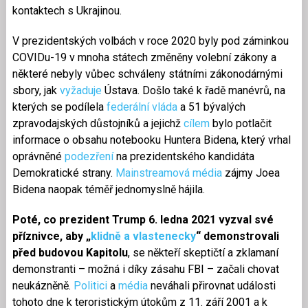
kontaktech s Ukrajinou.
V prezidentských volbách v roce 2020 byly pod záminkou
COVIDu-19 v mnoha státech změněny volební zákony a
některé nebyly vůbec schváleny státními zákonodárnými
sbory, jak
vyžaduje
Ústava. Došlo také k řadě manévrů, na
kterých se podílela
federální vláda
a 51 bývalých
zpravodajských důstojníků a jejichž
cílem
bylo potlačit
informace o obsahu notebooku Huntera Bidena, který vrhal
oprávněné
podezření
na prezidentského kandidáta
Demokratické strany.
Mainstreamová média
zájmy Joea
Bidena naopak téměř jednomyslně hájila.
Poté, co prezident Trump 6. ledna 2021 vyzval své
příznivce, aby „
klidně a vlastenecky
“ demonstrovali
před budovou Kapitolu
, se někteří skeptičtí a zklamaní
demonstranti – možná i díky zásahu FBI – začali chovat
neukázněně.
Politici
a
média
neváhali přirovnat události
tohoto dne k teroristickým útokům z 11. září 2001 a k