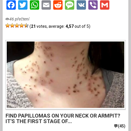
Facebook
Twitter
WhatsApp
Email
Reddit
Message
VK
Viber
Gmai
46 přečtení
(
21
votes, average:
4,57
out of 5)
FIND PAPILLOMAS ON YOUR NECK OR ARMPIT?
IT'S THE FIRST STAGE OF...