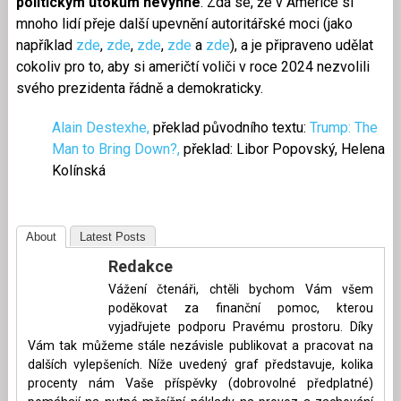
politickým útokům nevyhne
. Zdá se, že v Americe si
mnoho lidí přeje další upevnění autoritářské moci (jako
například
zde
,
zde
,
zde
,
zde
a
zde
), a je připraveno udělat
cokoliv pro to, aby si američtí voliči v roce 2024 nezvolili
svého prezidenta řádně a demokraticky.
Alain Destexhe,
překlad původního textu:
Trump: The
Man to Bring Down?,
překlad: Libor Popovský, Helena
Kolínská
About
Latest Posts
Redakce
Vážení čtenáři, chtěli bychom Vám všem
poděkovat za finanční pomoc, kterou
vyjadřujete podporu Pravému prostoru. Díky
Vám tak můžeme stále nezávisle publikovat a pracovat na
dalších vylepšeních. Níže uvedený graf představuje, kolika
procenty nám Vaše příspěvky (dobrovolné předplatné)