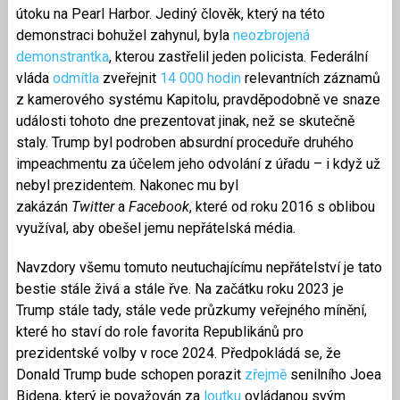
útoku na Pearl Harbor. Jediný člověk, který na této
demonstraci bohužel zahynul, byla
neozbrojená
demonstrantka
, kterou zastřelil jeden policista. Federální
vláda
odmítla
zveřejnit
14 000 hodin
relevantních záznamů
z kamerového systému Kapitolu, pravděpodobně ve snaze
události tohoto dne prezentovat jinak, než se skutečně
staly. Trump byl podroben absurdní proceduře druhého
impeachmentu za účelem jeho odvolání z úřadu – i když už
nebyl prezidentem. Nakonec mu byl
zakázán
Twitter
a
Facebook
, které od roku 2016 s oblibou
využíval, aby obešel jemu nepřátelská média.
Navzdory všemu tomuto neutuchajícímu nepřátelství je tato
bestie stále živá a stále řve. Na začátku roku 2023 je
Trump stále tady, stále vede průzkumy veřejného mínění,
které ho staví do role favorita Republikánů pro
prezidentské volby v roce 2024. Předpokládá se, že
Donald Trump bude schopen porazit
zřejmě
senilního Joea
Bidena, který je považován za
loutku
ovládanou svým