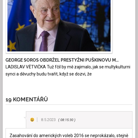
GEORGE SOROS OBDRŽEL PRESTYŽNI PUŠKINOVU M...
LADISLAV VĚTVIČKA Tuž fčil by mě zajimalo, jak se multykulturni
synci a děvuchy budu tvařit, když se dozvi, že
19 KOMENTÁŘŮ
8.5.2023
08:15:30
Zasahování do amerických voleb 2016 se neprokázalo, stejně