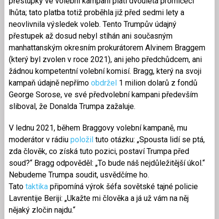
přestupky ve volební kampani platí dvouletá promlčecí
lhůta; tato platba totiž proběhla již před sedmi lety a
neovlivnila výsledek voleb. Tento Trumpův údajný
přestupek až dosud nebyl stíhán ani současným
manhattanským okresním prokurátorem Alvinem Braggem
(který byl zvolen v roce 2021), ani jeho předchůdcem, ani
žádnou kompetentní volební komisí. Bragg, který na svoji
kampaň údajně nepřímo
obdržel
1 milion dolarů z fondů
George Sorose, ve své předvolební kampani především
sliboval, že Donalda Trumpa zažaluje.
V lednu 2021, během Braggovy volební kampaně, mu
moderátor v rádiu
položil
tuto otázku: „Spousta lidí se ptá,
zda člověk, co získá tuto pozici, postaví Trumpa před
soud?“ Bragg odpověděl: „To bude náš nejdůležitější úkol.“
Nebudeme Trumpa soudit, usvědčíme ho.
Tato
taktika
připomíná výrok šéfa sovětské tajné policie
Lavrentije Beriji: „Ukažte mi člověka a já už vám na něj
nějaký zločin najdu.“