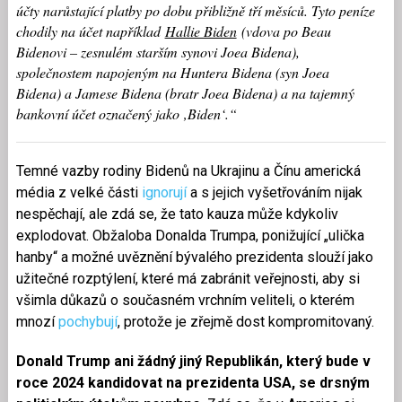
účty narůstající platby po dobu přibližně tří měsíců. Tyto peníze
chodily na účet například
Hallie Biden
(vdova po Beau
Bidenovi – zesnulém starším synovi Joea Bidena),
společnostem napojeným na Huntera Bidena (syn Joea
Bidena) a Jamese Bidena (bratr Joea Bidena) a na tajemný
bankovní účet označený jako ‚Biden‘.“
Temné vazby rodiny Bidenů na Ukrajinu a Čínu americká
média z velké části
ignorují
a s jejich vyšetřováním nijak
nespěchají, ale zdá se, že tato kauza může kdykoliv
explodovat. Obžaloba Donalda Trumpa, ponižující „ulička
hanby“ a možné uvěznění bývalého prezidenta slouží jako
užitečné rozptýlení, které má zabránit veřejnosti, aby si
všimla důkazů o současném vrchním veliteli, o kterém
mnozí
pochybují
, protože je zřejmě dost kompromitovaný.
Donald Trump ani žádný jiný Republikán, který bude v
roce 2024 kandidovat na prezidenta USA, se drsným