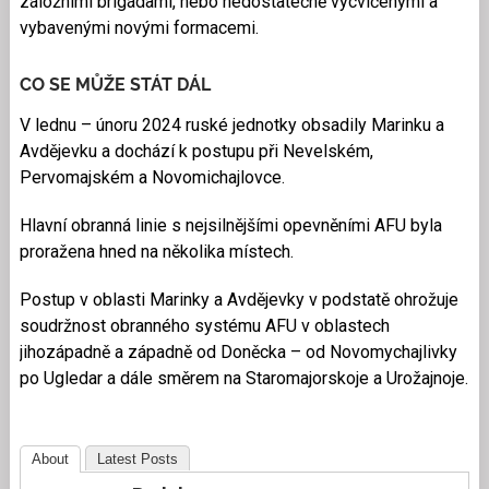
záložními brigádami, nebo nedostatečně vycvičenými a
vybavenými novými formacemi.
CO SE MŮŽE STÁT DÁL
V lednu – únoru 2024 ruské jednotky obsadily Marinku a
Avdějevku a dochází k postupu při Nevelském,
Pervomajském a Novomichajlovce.
Hlavní obranná linie s nejsilnějšími opevněními AFU byla
proražena hned na několika místech.
Postup v oblasti Marinky a Avdějevky v podstatě ohrožuje
soudržnost obranného systému AFU v oblastech
jihozápadně a západně od Doněcka – od Novomychajlivky
po Ugledar a dále směrem na Staromajorskoje a Urožajnoje.
About
Latest Posts