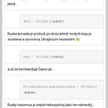
jasný.
Ahoj
19.2.2024
15:50:57
Ruska armada je prichuti, po dvou letech tvrdych boju je
zocelena a vycvicena, Ukrajincum nezavidim
Nojo
19.2.2024
15:55:32
a už se bombarduje Časov jar….
Pro ruské pitomio zase začalo koktat
19.2.2024
15:58:26
Ruský nacismus je stejně nebezpečný jako ten německý ,