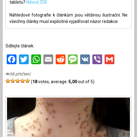
tabletu?
Návod ZDE.
Náhledové fotografie k článkům jsou většinou ilustrační. Ne
všechny články musí explicitně vyjadřovat názor redakce.
Sdílejte článek:
Facebook
Twitter
WhatsApp
Email
Reddit
Message
VK
Viber
Gmai
38 přečtení
(
18
votes, average:
5,00
out of 5)