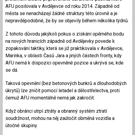
AFU posilovala v Avdějevce od roku 2014. Západně od
města se nenacházejí žádné struktury této úrovně a je
nepravděpodobné, že by se objevily během několika týdnů.
Z tohoto důvodu jakýkoli pokus o získání opěrného bodu
na nových hranicích západně od Avdějevky povede k
zopakování taktiky, která se již praktikovala v Avdějevce,
Marinka, v oblasti Časů Jara a jiných částech fronty, kdy
AFU nemá k dispozici opevněné pozice a ukrývá se, kde
se dá.
Taková opevnění (bez betonových bunkrů a dlouhodobých
úkrytů) lze zničit pomocí letadel a dělostřelectva, proti
čemuž AFU momentálně nemá jak zakročit.
Když obránci utrpí ztráty a obranný systém ztratí
soudržnost, mohou na něj zaútočit obrněná vozidla a
útočné skupiny.