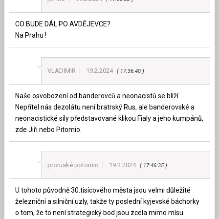
CO BUDE DÁL PO AVDĚJEVCE?
Na Prahu !
VLADIMIR
19.2.2024
17:36:40
Naše osvobození od banderovců a neonacistů se blíží.
Nepřítel nás dezolátu není bratrský Rus, ale banderovské a
neonacistické síly představované klikou Fialy a jeho kumpánů,
zde Jiři nebo Pitomio.
proruské potomio
19.2.2024
17:46:35
U tohoto původně 30.tisícového města jsou velmi důležité
železniční a silniční uzly, takže ty poslední kyjevské báchorky
o tom, že to není strategický bod jsou zcela mimo mísu.