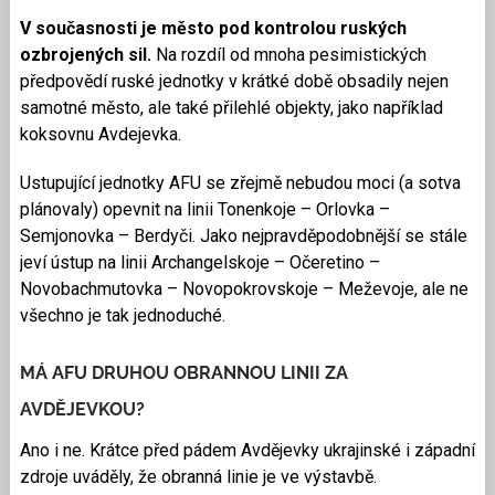
V současnosti je město pod kontrolou ruských
ozbrojených sil.
Na rozdíl od mnoha pesimistických
předpovědí ruské jednotky v krátké době obsadily nejen
samotné město, ale také přilehlé objekty, jako například
koksovnu Avdejevka.
Ustupující jednotky AFU se zřejmě nebudou moci (a sotva
plánovaly) opevnit na linii Tonenkoje – Orlovka –
Semjonovka – Berdyči. Jako nejpravděpodobnější se stále
jeví ústup na linii Archangelskoje – Očeretino –
Novobachmutovka – Novopokrovskoje – Meževoje, ale ne
všechno je tak jednoduché.
MÁ AFU DRUHOU OBRANNOU LINII ZA
AVDĚJEVKOU?
Ano i ne. Krátce před pádem Avdějevky ukrajinské i západní
zdroje uváděly, že obranná linie je ve výstavbě.