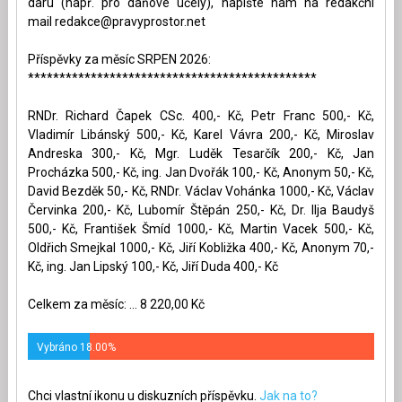
daru (např. pro daňové účely), napište nám na redakční
mail
redakce@pravyprostor.net
Příspěvky za měsíc SRPEN 2026:
**********************************************
RNDr. Richard Čapek CSc. 400,- Kč, Petr Franc 500,- Kč,
Vladimír Libánský 500,- Kč, Karel Vávra 200,- Kč, Miroslav
Andreska 300,- Kč, Mgr. Luděk Tesarčík 200,- Kč, Jan
Procházka 500,- Kč, ing. Jan Dvořák 100,- Kč, Anonym 50,- Kč,
David Bezděk 50,- Kč, RNDr. Václav Vohánka 1000,- Kč, Václav
Červinka 200,- Kč, Lubomír Štěpán 250,- Kč, Dr. Ilja Baudyš
500,- Kč, František Šmíd 1000,- Kč, Martin Vacek 500,- Kč,
Oldřich Smejkal 1000,- Kč, Jiří Kobližka 400,- Kč, Anonym 70,-
Kč, ing. Jan Lipský 100,- Kč, Jiří Duda 400,- Kč
Celkem za měsíc: ... 8 220,00 Kč
Vybráno 18.00%
Chci vlastní ikonu u diskuzních příspěvku.
Jak na to?