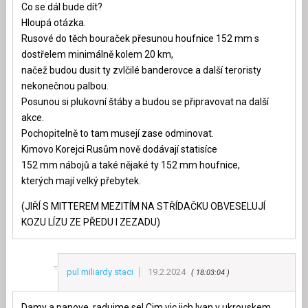
Co se dál bude dít?
Hloupá otázka.
Rusové do těch bouraček přesunou houfnice 152 mm s
dostřelem minimálně kolem 20 km,
načež budou dusit ty zvlčilé banderovce a další teroristy
nekonečnou palbou.
Posunou si plukovní štáby a budou se připravovat na další
akce.
Pochopitelně to tam musejí zase odminovat.
Kimovo Korejci Rusům nově dodávají statisíce
152 mm nábojů a také nějaké ty 152 mm houfnice,
kterých mají velký přebytek.
(JIŘÍ S MITTEREM MEZITÍM NA STŘÍDAČKU OBVESELUJÍ
KOZU LÍZU ZE PŘEDU I ZEZADU)
pul miliardy staci
19.2.2024
18:03:04
Damy a panove, radujme se! Cim vic jich Ivan v ukrouskem