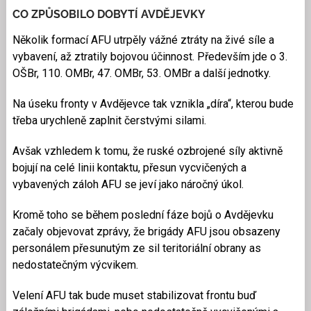
CO ZPŮSOBILO DOBYTÍ AVDĚJEVKY
Několik formací AFU utrpěly vážné ztráty na živé síle a
vybavení, až ztratily bojovou účinnost. Především jde o 3.
OŠBr, 110. OMBr, 47. OMBr, 53. OMBr a další jednotky.
Na úseku fronty v Avdějevce tak vznikla „díra“, kterou bude
třeba urychleně zaplnit čerstvými silami.
Avšak vzhledem k tomu, že ruské ozbrojené síly aktivně
bojují na celé linii kontaktu, přesun vycvičených a
vybavených záloh AFU se jeví jako náročný úkol.
Kromě toho se během poslední fáze bojů o Avdějevku
začaly objevovat zprávy, že brigády AFU jsou obsazeny
personálem přesunutým ze sil teritoriální obrany as
nedostatečným výcvikem.
Velení AFU tak bude muset stabilizovat frontu buď