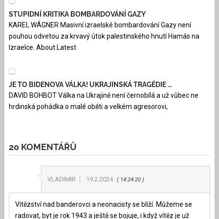
STUPIDNÍ KRITIKA BOMBARDOVÁNÍ GAZY
KAREL WÁGNER Masivní izraelské bombardování Gazy není
pouhou odvetou za krvavý útok palestinského hnutí Hamás na
Izraelce. About Latest
JE TO BIDENOVA VÁLKA! UKRAJINSKÁ TRAGÉDIE ...
DAVID BOHBOT Válka na Ukrajině není černobílá a už vůbec ne
hrdinská pohádka o malé oběti a velkém agresorovi,
20 KOMENTÁŘŮ
VLADIMIR
19.2.2024
14:24:20
Vítězství nad banderovci a neonacisty se blíží. Můžeme se
radovat, byt je rok 1943 a ještě se bojuje, i když vítěz je už