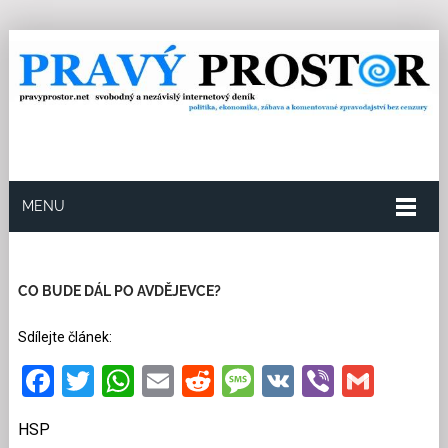
MENU
19.2.2024
Redakce
20
Kategorie:
Ze světa
38
přečtení
CO BUDE DÁL PO AVDĚJEVCE?
Sdílejte článek:
Facebook
Twitter
WhatsApp
Email
Reddit
Message
VK
Viber
Gmai
HSP