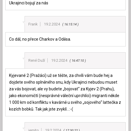
Ukrajinci bojují za nás
Frank
19.2.2024
16:15:14
Co dál, no přece Charkov a Oděsa.
René Duží
19.2.2024
16:47:10
Kyjevané 2 (Pražáci) už se těšte, za chvíli vám bude hej a
dojdete svého splněného snu, kdy Ukrajinci nebudou muset
za vás bojovat, ale vy budete „bojovat“ za Kyjev 2 (Prahu),
jako ekonomičtí (nesprávně váleční uprchlíci) migranti někde
1 000 km od konfliktu v kavárně u svého „sojového“ lattečka z
kozích bobků. Tak jak jste zvyklí…:-(
jemito
19.2.2024
17:30:22