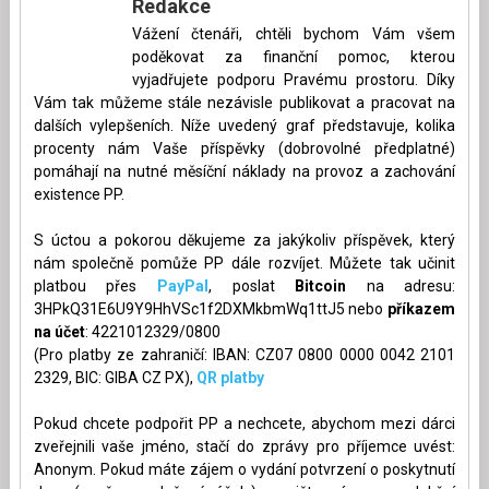
Redakce
Vážení čtenáři, chtěli bychom Vám všem
poděkovat za finanční pomoc, kterou
vyjadřujete podporu Pravému prostoru. Díky
Vám tak můžeme stále nezávisle publikovat a pracovat na
dalších vylepšeních. Níže uvedený graf představuje, kolika
procenty nám Vaše příspěvky (dobrovolné předplatné)
pomáhají na nutné měsíční náklady na provoz a zachování
existence PP.
S úctou a pokorou děkujeme za jakýkoliv příspěvek, který
nám společně pomůže PP dále rozvíjet. Můžete tak učinit
platbou přes
PayPal
, poslat
Bitcoin
na adresu:
3HPkQ31E6U9Y9HhVSc1f2DXMkbmWq1ttJ5 nebo
příkazem
na účet
: 4221012329/0800
(Pro platby ze zahraničí: IBAN: CZ07 0800 0000 0042 2101
2329, BIC: GIBA CZ PX),
QR platby
Pokud chcete podpořit PP a nechcete, abychom mezi dárci
zveřejnili vaše jméno, stačí do zprávy pro příjemce uvést:
Anonym. Pokud máte zájem o vydání potvrzení o poskytnutí