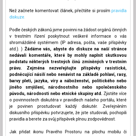
Než začnete komentovat článek, přečtěte si prosím
pravidla
diskuze.
Podle českých zákonů jsme povinni na žádost orgánů činných
v trestním řízení poskytnout veškeré informace o vás
shromážděné systémem (IP adresa, pošta, vaše příspěvky
atd.). )
Žádáme vás, abyste do diskuze na naší stránce
nedávali komentáře, které by mohly naplnit skutkovou
podstatu některých trestných činů zmíněných v trestním
právu. Zejména nezveřejňujte příspěvky rasistické,
podněcující násilí nebo nenávist na základě pohlaví, rasy,
barvy pleti, jazyka, víry a náboženství, politického nebo
jiného smýšlení, národnostního nebo společenského
původu, národnosti nebo etnické skupiny atd.
Zjistěte více
o povinnostech diskutéra v pravidlech našeho portálu, které
je povinen prostudovat každý diskutér. Zveřejněním
diskusního příspěvku potvrzujete, že jste studovali, pochopili
pravidla a berete za svůj příspěvek plnou zodpovědnost.
Jak přidat ikonu Pravého Prostoru na plochu mobilu či