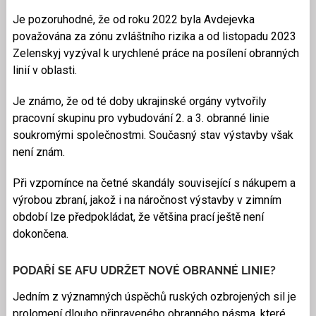
Je pozoruhodné, že od roku 2022 byla Avdejevka
považována za zónu zvláštního rizika a od listopadu 2023
Zelenskyj vyzýval k urychlené práce na posílení obranných
linií v oblasti.
Je známo, že od té doby ukrajinské orgány vytvořily
pracovní skupinu pro vybudování 2. a 3. obranné linie
soukromými společnostmi. Současný stav výstavby však
není znám.
Při vzpomínce na četné skandály související s nákupem a
výrobou zbraní, jakož i na náročnost výstavby v zimním
období lze předpokládat, že většina prací ještě není
dokončena.
PODAŘÍ SE AFU UDRŽET NOVÉ OBRANNÉ LINIE?
Jedním z významných úspěchů ruských ozbrojených sil je
prolomení dlouho připraveného obranného pásma, které