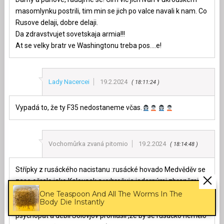
masomlynku postrili, tim min se jich po valce navali k nam. Co
Rusove delaji, dobre delaji.
Da zdravstvujet sovetskaja armia!!!
At se velky bratr ve Washingtonu treba pos….e!
Lady Nacercei
19.2.2024
18:11:24
Vypadá to, že ty F35 nedostaneme včas.
Vochomůrka zvaná pitomio
19.2.2024
18:14:48
Střípky z rusáckého nacistanu :rusácké hovado Medvěděv se
zase ožralo jako Kalousek a vyhrožuje jadernými zbraněmi
(takže nic nového), Putinova mafie nechce vydat tělo
One Teaspoon And All The Worms In The
Body Die Instantly
disidenta Navalného rodině (čeho se bojí) ,typický rusácký
psychopat a debil Solovjov prohlásil ,že by se rusácko nemělo